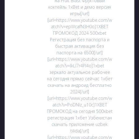
на Fruit Blast Фруктовый
коктейль 1xBet и демо версия
игры[/url]
[url=https://www.youtube.com/w
atch?v=epWcafN3H0o]1XBET
ПРОМОКОД 2024 500xbet
Регистрация без паспорта и
быстрая активация без
паспорта на 6500[/url]
[url=https://www.youtube.com/w
atch?v=IkLl7r4PI4o]1xbet
зеркало актуальное рабочее
на сегодня прямо сейчас 1хбет
скачать на андроид бесплатно
2024[/url]
[url=https://www.youtube.com/w
atch?v=PoDNIz_u10c]1XBET
ПРОМОКОД на сегодня 500xbet
регистрация 1хбет Узбекистан
скачать приложение uzbek
tilida[/url]
[url=https://www.youtube.com/w