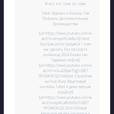
И вот это тоже по теме
1xbet Зеркало и Бонусы: Как
Получить Дополнительные
Преимущества
[url=https://www.youtube.com/w
atch?v=emqHAUxMbx0]1xbet
быстрая регистрация в 1 клик
как сделать без паспорта
промокод 2024 Казахстан
Таджикистан[/url]
[url=https://www.youtube.com/w
atch?v=xXud26pbTSg]1XBET
ПРОМОКОД 500xbet Стратегия
на Fruit Blast Фруктовый
коктейль 1xBet и демо версия
игры[/url]
[url=https://www.youtube.com/w
atch?v=epWcafN3H0o]1XBET
ПРОМОКОД 2024 500xbet
Регистрация без паспорта и