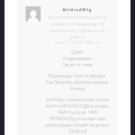
MildredWig
Din kommentar inväntar granskning.
Detta är en förhandsvisning. Din
kommentar blir synlig när den har
godkänts.
mars 11, 2024 kl. 1:08 e m
Салют
Поддерживаю
Так же по теме
Промокоды 1xbet и Зеркало:
Как Получить Дополнительные
Бонусы
[url=https://www.youtube.com/w
atch?v=xdi7A2KQ27g]Как играть
1ВИН Lucky Jet 1WIN
ПРОМОКОД promo4win при
регистрации сегодня на деньги
2024[/url]