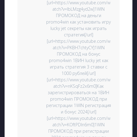
[url=https://www.youtube.com/w
atch?v=lbLMzg4yd2w]1WIN
ПРОМОКОД на деньги
promo4win как установить игру
lucky jet секреты как играть
стратегия[/url]
[url=https://www.youtube.com/w
atch?v=PKBH7chtyCY]1WIN
ПРОМОКОД на бонус
promo4win 1ВИН lucky jet как
играть стратегия 3 ставки с
1000 рублей[/url]
[url=https://www.youtube.com/w
atch?v=nKSqFz2x6m0]Как
зарегистрироваться на 1ВИН
promo4win ПРОМОКОД при
регистрации 1WIN регистрация
и бонус 2024[/url]
[url=https://www.youtube.com/w
atch?v=KOftPDIn6m0]1WIN
ПРОМОКОД при регистрации