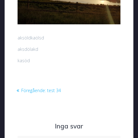
aksöldkaölsd
aksdölakd
kasöd
Inläggsnavigering
Föregående:
Föregående
test 34
inlägg:
Inga svar