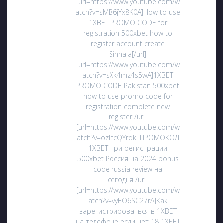
[url=https://www.youtube.com/w
atch?v=sMB6jYx8K0A]How to use
1XBET PROMO CODE for
registration 500xbet how to
register account create
Sinhala[/url]
[url=https://www.youtube.com/w
atch?v=sXk4mz4s5wA]1XBET
PROMO CODE Pakistan 500xbet
how to use promo code for
registration complete new
register[/url]
[url=https://www.youtube.com/w
atch?v=ozIccQYrqkI]ПРОМОКОД
1XBET при регистрации
500xbet Россия на 2024 bonus
code russia review на
сегодня[/url]
[url=https://www.youtube.com/w
atch?v=vyEO6SC27rA]Как
зарегистрироваться в 1XBET
на телефоне если нет 18 1ХБЕТ