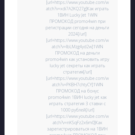
[url=https://www.youtube.com/w
atch?v=xdi7A2KQ27g]Как играть
1ВИН Lucky Jet 1WIN
ПРОМОКОД promo4win при
регистрации сегодня на деньги
2024[/url]
[url=https://www.youtube.com/w
atch?v=lbLMzg4yd2w]1WIN
ПРОМОКОД на деньги
promo4win как установить игру
lucky jet секреты как играть
стратегия[/url]
[url=https://www.youtube.com/w
atch?v=PKBH7chtyCY]1WIN
ПРОМОКОД на бонус
promo4win 1ВИН lucky jet как
играть стратегия 3 ставки с
1000 рублей[/url]
[url=https://www.youtube.com/w
atch?v=nKSqFz2x6m0]Как
зарегистрироваться на 1ВИН