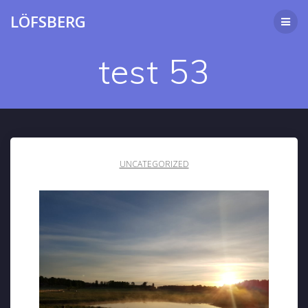
LÖFSBERG
test 53
UNCATEGORIZED