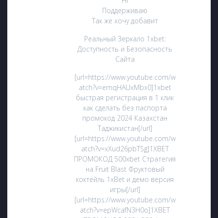
Hi
Поддерживаю
Так же хочу добавит
Реальный Зеркало 1xbet:
Доступность и Безопасность
Сайта
[url=https://www.youtube.com/w
atch?v=emqHAUxMbx0]1xbet
быстрая регистрация в 1 клик
как сделать без паспорта
промокод 2024 Казахстан
Таджикистан[/url]
[url=https://www.youtube.com/w
atch?v=xXud26pbTSg]1XBET
ПРОМОКОД 500xbet Стратегия
на Fruit Blast Фруктовый
коктейль 1xBet и демо версия
игры[/url]
[url=https://www.youtube.com/w
atch?v=epWcafN3H0o]1XBET