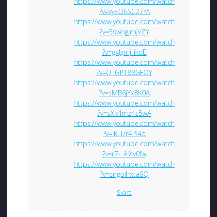
https://www.youtube.com/watch
?v=vyEO6SC27rA
https://www.youtube.com/watch
?v=5swhgjmjVZY
https://www.youtube.com/watch
?v=gxlgmj-ikdE
https://www.youtube.com/watch
?v=QTGP188GFOY
https://www.youtube.com/watch
?v=sMB6jYx8K0A
https://www.youtube.com/watch
?v=sXk4mz4s5wA
https://www.youtube.com/watch
?v=IkLl7r4PI4o
https://www.youtube.com/watch
?v=r7-_AiXv0fw
https://www.youtube.com/watch
?v=sngoIhxta9Q
Svara