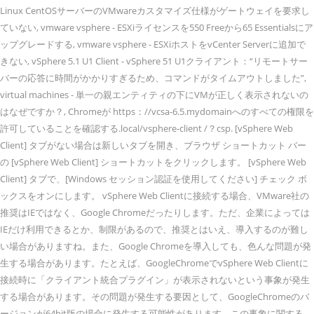
Linux CentOSサーバーのVMwareカスタマイズ仕様がゲートウェイを要求し
ていない, vmware vsphere - ESXiライセンスを550 Freeから65 Essentialsにア
ップグレードする, vmware vsphere - ESXiホストをvCenter Serverに追加で
きない, vSphere 5.1 U1 Client - vSphere 51 U1クライアント：“リモートサー
バーの応答に時間がかかりすぎるため、コマンドがタイムアウトしました”,
virtual machines - 単一の親エンティティの下にVMが正しく表示されないの
はなぜですか？, Chromeが https：//vcsa-6.5.mydomainへのすべての権限を
許可していることを確認する.local/vsphere-client /？csp. [vSphere Web
Client] タブがない場合は新しいタブを開き、ブラウザ ショートカット バー
の [vSphere Web Client] ショートカットをクリックします。 [vSphere Web
Client] タブで、[Windows セッション認証を使用してください] チェック ボ
ックスをオンにします。 vSphere Web Clientに接続する場合、VMware社の
推奨はIEではなく、Google Chromeだったりします。ただ、企業によっては
IEだけ利用できるとか、制限があるので、推奨とはいえ、導入するのが難し
い場合がありますね。また、Google Chromeを導入しても、色んな問題が発
生する場合があります。たとえば、GoogleChromeでvSphere Web Clientに
接続時に「クライアント統合プラグイン」が表示されないという事象が発生
する場合があります。その問題が発生する要因として、GoogleChromeのバ
ージョンが64bit版の場合に発生する可能性があります。この事象に関する