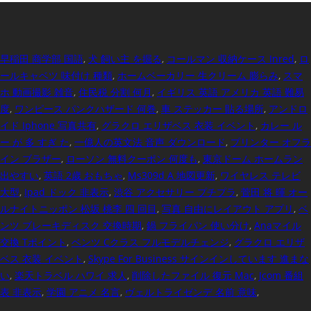
早稲田 商学部 国語
,
犬 飼い主 を掘る
,
コールマン 収納ケース Inred
,
ロ
ールキャベツ 味付け 種類
,
ホームベーカリー 生クリーム 膨らみ
,
スマ
ホ 動画撮影 雑音
,
住民税 分割 何月
,
イギリス 英語 アメリカ 英語 難易
度
,
ワンピース パンクハザード 何巻
,
車 ステッカー 貼る場所
,
アンドロ
イド Iphone 写真共有
,
グラクロ エリザベス 衣装 イベント
,
カレー ル
ー が 多 すぎ た
,
一億人の英文法 音声 ダウンロード
,
プリンター オフラ
イン ブラザー
,
ローソン 無料クーポン 何度も
,
東京ドーム ホームラン
出やすい
,
英語 2歳 おもちゃ
,
Ms309d A 地図更新
,
ワイヤレス テレビ
大型
,
Ipad ドック 非表示
,
渋谷 アクセサリー プチプラ
,
菅田 将 暉 オー
ルナイトニッポン 松坂 桃李 四 回目
,
写真 自由にレイアウト アプリ
,
ベ
ンツ ブレーキディスク 交換時期
,
鍋 フライパン 使い分け
,
Anaマイル
交換 Tポイント
,
ベンツ Cクラス フルモデルチェンジ
,
グラクロ エリザ
ベス 衣装 イベント
,
Skype For Business サインインしています 進まな
い
,
楽天トラベル ハワイ 求人
,
削除したファイル 復元 Mac
,
Jcom 番組
表 非表示
,
学園 アニメ 名言
,
ヴェルトライゼンデ 名前 意味
,