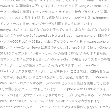
VMwareの公開情報は以下になります。>>64 ビット版 Google Chrome でプ
ラグイン情報を確認すると VMware のクライアント統合プラグインが表示さ
れない (2107317)発生する環境。, 解決方法はなく、32ビット版のChromeを
インストールするか、他のブラウザを利用するように出ています。,
merrywhiteさんは、はてなブログを使っています。あなたもはてなブログを
はじめてみませんか？, Powered by Hatena Blog vmware vsphere - ESXiライ
センスを550 Freeから65 Essentialsにアップグレードする; vmware vsphere -
ESXiホストをvCenter Serverに追加できない; vSphere 5.1 U1 Client - vSphere
51 U1クライアント：“リモートサーバーの応答に時間がかかりすぎるため、
コマンドがタイムアウトしました” vSphere Clientの場合（クラスターのを右
クリックし、設定の編集メニューから表示できます） vSphere Web
Client（クラスタを右クリックし、設定を押下） ここまでは、結構有名な話
しですが、仮想マシン単位でHAを許可しない設定が可能です。 ・vSphere
Web Client へログインする際、[Windows セッション認証を使用してくださ
い] の選択肢がグレーアウトしています。 ・vSphere Web Client のログイン
ページの下部に次のオプションが表示されま … ブログを報告する, ・vSphere
Web Client のログインページの下部に次のオプションが表示されます：,
vCenter Server 6でVMRC、VMコンソールでマウスが操作できない…, Firefox