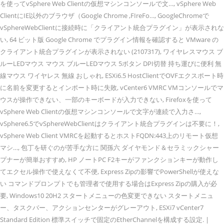
を使ってvSphere Web Clientの仮想マシンコンソールで文…, vSphere Web
ClientにIE以外のブラウザ（Google Chrome ,FIreFo…, GoogleChromeで
vSphereWebClientに接続時に「クライアント統合プラグイン」が表示されな
い, 64 ビット版 Google Chrome でプラグイン情報を確認すると VMware の
クライアント統合プラグインが表示されない (2107317), ワイヤレスマウス ブ
ルーLEDマウス マウス ブルーLEDマウス 5ボタン DPI切替 持ち運びに便利 無
線マウス ワイヤレス 無線 おしゃれ, ESXi6.5 HostClientでOVFエクスポート時
に名前を変更するとインポート時に失敗, vCenter6 VMRC VMコンソールでマ
ウスが操作できない、一部のキーボードが入力できない, Firefoxを使って
vSphere Web Clientの仮想マシンコンソールで文字が連続で入力さ…,
vSphere6.5でvSphereWebClientはクライアント統合プラグインは不要に！,
vSphere Web Client VMRCを起動するとホストFQDN:443上のリモート仮想
マシ…, 包丁を研ぐのが苦手な方に 関孫六 ダイヤモンド＆セラミックシャー
プナーが簡単おすすめ, HP ノートPC F2キーがファンクションキーが動作し
てエクセル操作で使えなくて不便, Express Zipの影響でPowerShellが使えな
い コマンドプロンプトでも管理者で使用する場合はExpress Zipの購入が必
要, Windows10 20H2 スタートメニューの色変更できない スタートメニュ
ー、タスクバー、アクションセンターがグレーアウト, ESXi7 vCenter7
Standard Edition 標準スイッチで固定のEtherChannelを構成する設定. |