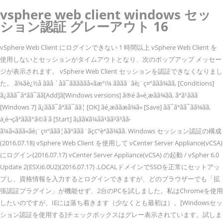
vsphere web client windows セッ
ション認証 グレーアウト 16
vSphere Web Client にログインできない 1 時間以上 vSphere Web Client を
使用しないとセッションがタイムアウトとなり、次のポップアップ メッセー
ジが表示されます。 vSphere Web Client セッションを認証できなくなりまし
た。 ã¼ãè¿½å ããå ´åã¯ãããããå«ãæ°ï¼ ãããã¨ãè¡¨ç¤ºããã¾ãã, [Conditions]
ã¿ããã¯ãªãã¯ãã[Add]ã[Windows versions] ã®é ã«é¸æãã¾ãã, ãªã¹ããã
[Windows 7] ã¿ããã¯ãªãã¯ãã¦ [OK] ãé¸æããæå¾ã« [Save] ãã¯ãªãã¯ãã¾ãã,
ä¸è¬çãªãã­ã°ã©ã ã [Start] ã¡ãã¥ã¼åã³ãã³ã³ãã­
ã¼ã«ããã«ãè¡¨ç¤ºããã¦ããªããã¨ãç¢ºèªãã¾ãã. Windows セッション認証の構成
(2016.07.18) vSphere Web Client を使用して vCenter Server Appliance(vCSA)
にログイン(2016.07.17) vCenter Server Appliance(vCSA) の起動 / vSpher 6.0
Update 2(ESXi6.0U2)(2016.07.17) .LOCALドメインでSSOを正常にセットアッ
プし、資格情報を入力するとログインできますが、どのブラウザーでも「拡
張認証プラグイン」が機能せず、2台のPCを試しました。私はChromeを使用
したいのですが、IEには落ち着きます（少なくとも最初は）。[Windowsセッ
ション認証を使用する]チェックボックスはグレー表示されています。試しま