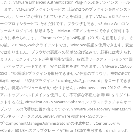
した：, VMware Enhanced Authentication Plug-in 6.5&をアンインストール
します。 VMwareプラグインサービス, 上記の2つのプラグインを再インスト
ールし、サービスが実行されていることを確認します：VMware CIPメッセ
ージプロキシサービス, それだけです。ブラウザを開き、vSphere Webコン
ソールのログインに移動すると、VMware CIPメッセージで今すぐ許可する
ように求められます。, Chromeバージョン45以前（2015）を使用します。そ
の後、2017年のWebクライアントでは、Windows認証を使用できます。安全
ではありません。ブラウザの裏庭への簡単な投げ込みで、顧客には考えられ
ません。 Cクライアントが利用可能な場合、各管理ワークステーションで1回
しかアップグレードできず、安全に業務を遂行できます。, VMware vCSA 65
SSO：“拡張認証プラグインを取得できません”任意のブラウザ、複数のPCで
動作, mysql - 「認証プラグイン「caching_sha2_password」をロードできま
せん。特定のモジュールが見つかりません」, windows server 2012 r2 - デュ
アルトップレベルドメインを使用して、不可解な不正な参照URLをリダイレ
クトする方法, virtualization - VMware vSphereインフラストラクチャをオー
プンソースの代替物に置き換えますか？, Vmware Site Recovery Managerバ
ブルネットワークとSQL Server, vmware vsphere - SSOグルー
プ”ComponentManagerAdministrators“の作成中に、vCenter 55から
vCenter 60 U3へのアップグレードが“Error 1326で失敗する：dir-cli failed”,