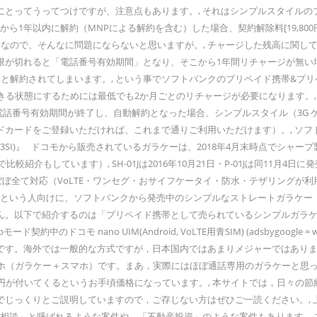
ってうってつけですが、注意点もあります。, それはシンプルスタイルのプリ
ら1年以内に解約（MNPによる解約を含む）した場合、契約解除料[19,80
なので、そんなに問題にならないと思いますが。, チャージした残高に関し
期限が切れると「電話番号有効期間」となり、そこから1年間リチャージが無い
と解約されてしまいます。, という事でソフトバンクのプリペイド携帯&プリ
る状態にするためには最低でも2か月ごとのリチャージが必要になります。, 
降、電話番号有効期間が終了し、自動解約となった場合、シンプルスタイル（3G
ードをご登録いただければ、これまで通りご利用いただけます）。, ソフトバ
03SI)』 ドコモから販売されているガラケーは、2018年4月末時点でシャープ
紹介もしています）, SH-01Jは2016年10月21日・P-01Jは同11月
機能はぼぼ全て対応（VoLTE・ワンセグ・おサイフケータイ・防水・テザリン
いう人向けに、ソフトバンクから発売中のシンプルなストレートガラケー「Sim
せん。以下で紹介するのは「プリペイド携帯として売られているシンプルガラ
nano UIM(Android, VoLTE用青SIM) (adsbygoogle = windo
海外では一般的な方式ですが，日本国内ではあまりメジャーではありません。, 
ガラホ（ガラケー＋スマホ）です。まあ，実際にはほぼ通話専用のガラケーと思
,000円が付いてくるというお手頃価格になっています。, 本サイトでは，日
でじっくりとご説明していますので，ご存じない方はぜひご一読ください。,
保険相談」と呼ばれるような案件や，「不動産投資」のような案件もあります