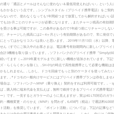
の通り「通話とメールはそんなに使わない＆最低現使えればいい」という人にと
もかかるという点です。, シンプルスタイル（プリペイド携帯電話）をご契約か
らないので、使わなくなっても1年間経つまで放置してから解約すればいい話
でも2か月ごとのリチャージが必要になります。, またチャージ残高の有効
を受ける事は可能ですが、この条件があるので1年経つ前にリチャージしない
だ、チャージした残高には2～4ヶ月という有効期限があるので、常に発信でき
にとってはかなりコスパは良いと思います。. 2019年11月13日（水）以
せん（すでにご加入中のお客さまは、電話番号有効期間内に新しいプリペイドカ
合計3機種を取り扱っています。, ソフトバンクのプリペイド携帯『Simply(6
続いてます（→2019年夏モデルまでに新しい機種が追加されています。下記で比較
ズ・らくらくホンを除く)。, SH-01Jの時点で高性能携帯として必要な
かもしれません。, しかし、ドコモ回線でもっと別のケータイを使ってみたいと
ます。, *ドコモの一般向けサービスにはプリペイド携帯プランは存在しま
場合は、ソフトバンクへMNP（乗り換え）契約をすれば利用可能です。, ・spモード契約中のドコモ 
ば，購入時に端末代金を支払えば，無料で維持できるプリペイド式携帯電話です。
ー）です。一見するとガラケーのように見えますが，実は4G LTE対応の
約・機種変更・のりかえ（MNP）を問わず，6,458円（税込）で通話料4
ト活動」を推奨しています。「ポイント活動」については，下記の記事など
あたりは自分の電話番号を使っても問題ありません。, しかし，中には「