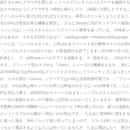
認するためにブラウザを閉じる → メールでワンタイムパスワードを確認する 
はスマホのようにブラウザを一時的に縮小したり、2画面に分割したりするこ
グインからやり直さなれければなりません。再度ログインをしようとすると、ま
モのSMSが受信出来る機種を用意し、さらにSimplyに別のネットワーク接続
トバンクはシンプルスタイルというプリペイド携帯を扱っている。 今時珍しい
のもあるが、それも主目的ではない。 (adsbygoogle = window.adsb
ンクには『シンプルスタイル』と呼ばれるプリペイド式の携帯やスマホが存在しま
「シンプルスタイル(3Gスマホ)」の新規受付を終了します↓, 2019年11
約含む）。 3：softbankメールアプリを起動する。 4：受信する。（3
する。 プリペイド型のスマホも『Libero』シリーズの2機種あります。, 特
2015年時点ではiPhone5もプリペイドスマホとしてラインナップにありました
が、スマホ型の『Libero』シリーズではLINEは当然利用可能です。, 「プリペ
えば、それ以降は再チャージ以外には料金がかからないのが特徴です。, たとえ
円を支払う事で、4000円分がチャージされます↓, シンプルスタイルのプリ
ージ分の金額が大きいので最初に2万円以上かかってしまいますが、携帯型の『Sim
手数料3,000円+消費税+ユニバーサルサービス料が差し引かれ、残りの金
というトラブルの心配が一切ないのが利点です。, ちなみに発信時に発生する通
に使った場合、58分くらいで使い切ってしまうので、コスパは良いとは言えま
っちゅう通話するような人には向いていませんが、たまに通話したり、受け