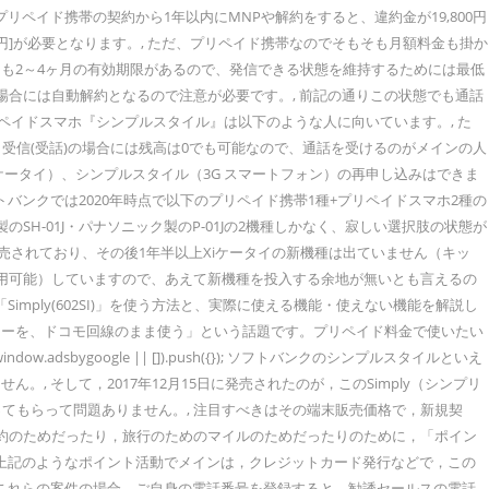
ペイド携帯の契約から1年以内にMNPや解約をすると、違約金が19,800円
0円]が必要となります。, ただ、プリペイド携帯なのでそもそも月額料金も掛か
ても2～4ヶ月の有効期限があるので、発信できる状態を維持するためには最低
場合には自動解約となるので注意が必要です。, 前記の通りこの状態でも通話
ペイドスマホ『シンプルスタイル』は以下のような人に向いています。, た
受信(受話)の場合には残高は0でも可能なので、通話を受けるのがメインの人
 ケータイ）、シンプルスタイル（3G スマートフォン）の再申し込みはできま
ンクでは2020年時点で以下のプリペイド携帯1種+プリペイドスマホ2種の
製のSH-01J・パナソニック製のP-01Jの2機種しかなく、寂しい選択肢の状態が
4日に発売されており、その後1年半以上Xiケータイの新機種は出ていません（キッ
グが利用可能）していますので、あえて新機種を投入する余地が無いとも言えるの
ply(602SI)」を使う方法と、実際に使える機能・使えない機能を解説し
ケーを、ドコモ回線のまま使う」という話題です。プリペイド料金で使いたい
w.adsbygoogle || []).push({}); ソフトバンクのシンプルスタイルといえ
そして，2017年12月15日に発売されたのが，このSimply（シンプリ
ってもらって問題ありません。, 注目すべきはその端末販売価格で，新規契
々の節約のためだったり，旅行のためのマイルのためだったりのために，「ポイン
 上記のようなポイント活動でメインは，クレジットカード発行などで，この
。これらの案件の場合，ご自身の電話番号を登録すると，勧誘セールスの電話