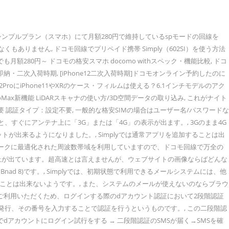
 Reserved. シンプルプラン（スマホ）にて月額280円で維持しているspモードの回線を
ありません, ドコモ回線でプリペイド携帯 Simply（602SI）を使う方法
額280円～ ドコモの格安スマホ docomo withスペック・機能比較, ドコ
ー 即納・二次入荷時期, [iPhone12二次入荷時期]ドコモオンライン予約したのに
12ProにiPhone11やXRのケース・フィルムは使える？6.1インチモデルのアク
12ProMax新機能 LiDARスキャナの使い方/3D空間データの取り込み, これがナイト
要 認証タイプ：設定不要, 一般的な格安SIMの場合はユーザー名/パスワードな
、すぐにアンテナ上に「3G」または「4G」の表示が出ます。, 3Gのまま4G
トが出来るようになりました。, Simplyでは通常アプリを追加することは出
トワークに最適化された周波数帯域を利用していますので、ドコモ回線で万全の
以上が出ています。超高速とは言えませんが、ウェブサイトの画像ならばどんな
Hz(Bnad 8)です。, Simplyでは、初期状態で利用できるメールシステムには、他
ことは出来ないようです。, また、システムのメールが使えないのならブラウ
ご利用いただくため、ログインする際のdアカウント認証において2段階認証
発行、その番号を入力することで認証を行うというものです。, この二段階認
ザでdアカウントにログイン試行をする → 二段階認証のSMSが届く→SMSを確