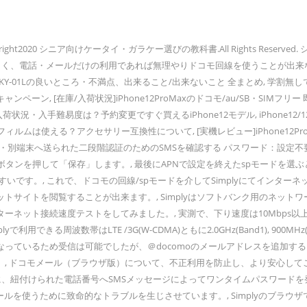
d. ©Copyright2020 シニア向けケータイ・ガラケー選びの教科書.All Rights
ちもよく、電話・メールだけの利用であれば無理やりドコモ回線を使うことが出来なくも
-01Lの良いところ・不満点、出来ること/出来ないこと 全まとめ, 学割無しでも月
ーン, [在庫/入荷状況]iPhone12ProMaxのドコモ/au/SB・SIMフリ
入荷状況・入手難易度は？予約変更ですぐ買えるiPhone12モデル, iPhone12/
6sのケースやフィルムは使える？アクセサリー互換性について, [実機レビュー]iPhone
. ・別端末へ送られた二段階認証のためのSMSを確認する パスワード：設定不
ンを押して「保存」します。, 最後にAPNで設定を終えたspモードを選ぶと
す。, これで、ドコモの回線/spモードを介してSimplyにてインターネッ
トサイトを閲覧することが出来ます。, Simplyはソフトバンク用のネッ
ーネット接続速度テストをしてみました。, 実測で、下り速度は10Mbps
きる周波数帯はLTE /3G(W-CDMA)ともに2.0GHz(Band1), 900M
っているため受信は可能でしたが、＠docomoのメールアドレスを追加する
, ドコモメール（ブラウザ版）について、不正利用を防止し、より安心して
に、紐付けられた電話番号へSMSメッセージによってワンタイムパスワードを
モメールを使うために致命的なトラブルを生じさせています。, Simplyのブラウ