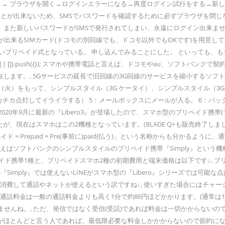
→ ブラウザを開く→ログインエラーになる→再度ログイン試行をする→新しいパ
とが出来ないため、SMSでパスワードを確認するために必ずブラウザを閉じ
た新しいパスワードがSMSで発行されてしまい、永遠にログイン出来ません。,
が出来るSIMカード(ドコモの別回線でも、ドコモ以外でもOKです)を用意してく
プリペイド式となっている。 申し込んでみることにした。 といっても、もちろ
ygoogle || []).push({}); スマホや携帯電話と言えば、ドコモやau、
す。, 5Gサービスの延長で旧回線の3G回線のサービスを縮小するソフトバン
月12日（火）をもって、シンプルスタイル（3G ケータイ）、シンプルスタイル（
Gがチカチカ点灯してイライラする） 5：メールボックスにメールが入る。 6：
に2020年9月に最新の『Libero3』が登場したので、スマホ型のプリペイド携
が、現在はスマホはこの2機種となっています。(BLADE Q+も販売終了しました
イド = Prepaid = Pre(事前に)paid(払う)」という名称からも分
ばソフトバンクのシンプルスタイルのプリペイド携帯『Simply』という機種
ペイド携帯1種と、プリペイドスマホ2種の初期費用と端末価格は以下です↓, プ
ply』では使えないLINEがスマホ型の『Libero』シリーズでは可能な点はメ
額を消費して通話やネットが使えるという訳ですね↓, 使いすぎた場合にはチ
話料金は一般の通話料金よりも高く1分で約86円ほどかかります。(通常は1分4
せんね。, ただ、発信ではなく受信(受話)であれば料金は一切かからないの
がほとんどと言う人であれば、最低限必要な料金しかかからないので節約にな