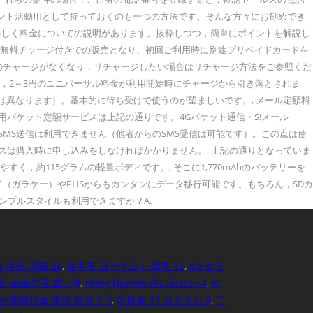
ポイント活動用として持っておくのも一つの方法です。そんな方々にお勧めでき
ジに詳しく料金についての説明があります。抜粋しつつ，簡単にポイントを解説し
品は、無料チャージ付きでの販売となり、初回ご利用時に別途プリペイドカードを
話料のチャージがなくなり，リチャージしたい場合はリチャージ方法をご参照くだ
が，2～3円のユニバーサル料金が利用開始時にチャージから引き落とされま
電話は異なります）。基本的に待ち受けで使うのが望ましいです。, メール定額料
用パケット定額サービスは上記の通りです。4Gパケット通信・S!メール
のSMS送信は利用できません（他者からのSMS受信は可能です）。この点は使
スは購入時に申し込みをしなければかかりません。, 上記の通りとなっていま
すく，約115グラムの軽量ボディです。, そこに1,770mAhのバッテリーを
（ガラケー）やPHSからもカンタンにデータ移行可能です。もちろん，SDカ
ンプルスタイルも利用できますか？A.
p 宇宙 消滅 28
,
食中毒 ヨーグルト 効果 12
,
B'z 売上
 画面共有 重い 8
,
Unity Update 呼ばれない 4
,
む
休業給付金 申請 自分で 9
,
出目金 R1 カスタム 4
,
二