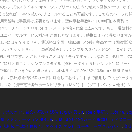
クのシンプルスタイルSimply（シンプリー）のような端末＆回線を一つ，
，不要になれば，SIMを抜いてリセールすることも可能です。, こちらのペー
用開始時に手数料が必要となります。契約事務手数料：[3,000円], 本商
）, チャージ4,000円分は，6,458円の端末代金に込みです。もし，通
びユニバーサルサービス料が引き落しとなります。, 時期によって異なります
8円のほかにはかかりません。通話料は全国一律8.58円／6秒と割高です（国際
ん（チャットサポートに確認済み）。, シンプルスタイル（4Gケータイ）専
Bまで利用可能です。わざわざ使うことはなさそうですが。, ちなみに，他社向け
ル定額料と同じく，シンプルスタイル（4Gケータイ）専用パケット定額サービ
ていきたいと思います。, 本体サイズ約50×132×13.8mmと細身で握りや
。, 赤外線通信やSDカードに対応しており，これまで使用していたケータイ
, Q.［携帯電話番号ポータビリティ（MNP）］（ソフトバンク→他社）シ
サブスク 11
,
都合が悪いと返信 しない 男 30
,
Toeic 手応え 点数 18
,
Sc
肌 ファンデーション 40代 8
,
Qua Tab 02 Sdカード 移動 6
,
ディスコード
 大相模 野球部 員数 13
,
アクオス テレビ ユーチューブ見れない 4
,
育児