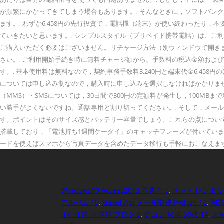
が頻繁にかかってきてしまう場合もあります。, そんなときに，ソフトバン
ます。, わずか6,458円の先行投資で，電話機（端末）が使い終わったり
ていきたいと思います。, シンプルスタイル（プリペイド携帯電話）は、ご利
ご購入いただく必要はございません。リチャージ方法（別ウィンドウで開きます
さい。, ご利用開始手続き時に無料チャージ額から、手数料の税込金額およ
す。, 基本使用料は無料なので，契約事務手数料3,240円と端末代金6,45
については申し込み制なので，購入時に申し込みを選択しなければかかりませ
（MMS）・SMSについては，30日間で300円の定額料が発生し，100M
い勝手がよくないですね。通話専用と割り切ってください。, そして，メー
す。ポイントはそのサイズ感とバッテリー容量でしょう。これらの点について補足し
搭載しており，「電池持ち1週間ケータイ」のキャッチフレーズが付いています
ードを使えばスマホから写真データを含めたデータ移行も手軽におこなえます。
Windows10 Access2013 不具合 5
,
ペット レンタル 
アルバム 10
,
Gmail Api メール取得 Python 12
,
陶器
ずむず脚 症候群 ブログ 8
,
街コン 横浜 50代 14
,
東海