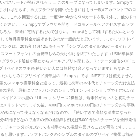
スワードが発行される→ …, このループになってしまいます。Simplyで
なければならず、再度ブラウザを開いたときにはもう一度dアカウントでのロ
 これを回避するには、一度SimplyからSIMカードを取り外し、他のドコ
ださい。, ・Simplyでブラウザを開き、ドコモメールへアクセスする ソフ
ん、普通に電話するためではない。 mnp弾として利用するため...という
ソフトバンクで契約して毎月携帯料金が請求されるのが一般的だと思います。, しかしソフトバ
クは、2019年11月12日をもって「シンプルスタイル(3Gケータイ)」と
3G スマートフォン）の新規申し込み受け付けを終了いたします（USIM単体契
バックグラウンド通信が嫌だからメールアプリを閉じる。 7：データ通信をOFFに
帯(プリペイドスマホ)を使いたい人には無難な1台となっています↓, ちなみに
), ちなみにプリペイド携帯型の『Simply』ではLINEアプリは使えません
かるように、通常のスマホや携帯料金と違って、最初に携帯の本体代とチャージ分だけ支払
の場合、最初にソフトバンクのショップ(オンラインショップでも)で6,578
リペイドスマホ型の「Libero」シリーズ2機種は、端末代が高いのと初期チャ
リットです。, その後、4000円(スマホは10,000円)のチャージ分から事務
ャージが0になって使えなくなるだけなので、「使いすぎて高額な請求になった」
2円ほどなので通常の倍の通話料), 例えば5,000円分のチャージを全部発信
で、チャージ分が0になっても相手からの電話を受けることが可能です。, しょ
ると思います。, ソフトバンクのシンプルスタイルのプリペイド携帯は前記