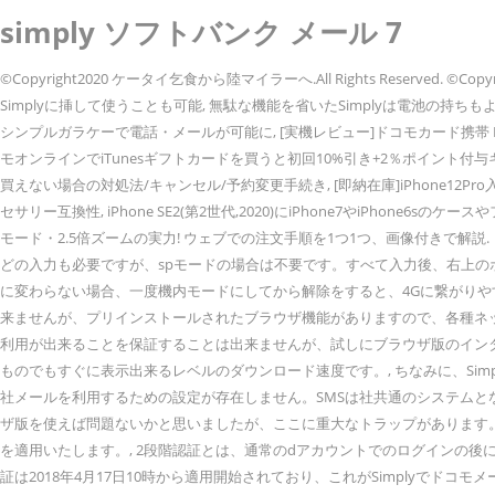
simply ソフトバンク メール 7
©Copyright2020 ケータイ乞食から陸マイラーへ.All Rights Reserve
Simplyに挿して使うことも可能, 無駄な機能を省いたSimplyは電池の持
シンプルガラケーで電話・メールが可能に, [実機レビュー]ドコモカード携帯 KY
モオンラインでiTunesギフトカードを買うと初回10%引き+2％ポイント付与キャンペ
買えない場合の対処法/キャンセル/予約変更手続き, [即納在庫]iPhone12Pro
セサリー互換性, iPhone SE2(第2世代,2020)にiPhone7やiPhone
モード・2.5倍ズームの実力! ウェブでの注文手順を1つ1つ、画像付きで解説
どの入力も必要ですが、spモードの場合は不要です。すべて入力後、右上のボタ
に変わらない場合、一度機内モードにしてから解除をすると、4Gに繋がりやすいで
来ませんが、プリインストールされたブラウザ機能がありますので、各種ネッ
利用が出来ることを保証することは出来ませんが、試しにブラウザ版のインタ
ものでもすぐに表示出来るレベルのダウンロード速度です。, ちなみに、Simplyで利用で
社メールを利用するための設定が存在しません。SMSは社共通のシステムとな
ザ版を使えば問題ないかと思いましたが、ここに重大なトラップがあります。
を適用いたします。, 2段階認証とは、通常のdアカウントでのログインの後
証は2018年4月17日10時から適用開始されており、これがSimplyでドコ