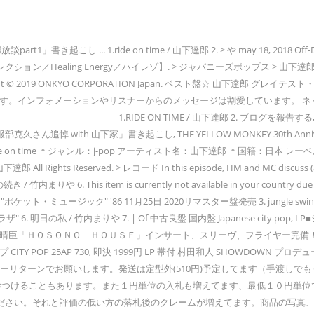
起こし ... 1.ride on time / 山下達郎 2. > や may 18, 2018 Off-Duty 
ng Energy／ハイレゾ】. > ジャパニーズポップス > 山下達郎, 浜/Air R
right © 2019 ONKYO CORPORATION Japan. ベスト盤☆ 山下達郎 グレイテ
起こしています。インフォメーションやリスナーからのメッセージは割愛しています
-------------------------------------------------------------1.RIDE O
服部克久さん追悼 with 山下家」書き起こし, THE YELLOW MONKEY 30th An
our』. 曲名：ride on time ＊ジャンル：j-pop アーティスト名：山下達郎
rved. > レコード In this episode, HM and MC discuss (amongst other
c. > 音楽 夢の続き / 竹内まりや 6. This item is currently not available in yo
ジック" '86 11月25日 2020リマスター盤発売 3. jungle swing / 山下
ラザ" 6. 明日の私 / 竹内まりや 7. | Of 中古良盤 国内盤 Japanese city pop,
, 美品！細野晴臣「ＨＯＳＯＮＯ ＨＯＵＳＥ」インサート、スリーヴ、フライヤー完備
ティポップ CITY POP 25AP 730, 即決 1999円 LP 帯付 村田和人 SHOW
ノーリターンでお願いします。発送は定型外(510円)予定してます（手渡し
合×つけることもあります。また１円単位の入札も増えてます、最低１０円単
ださい。それと評価の低い方の落札後のクレームが増えてます。商品の写真