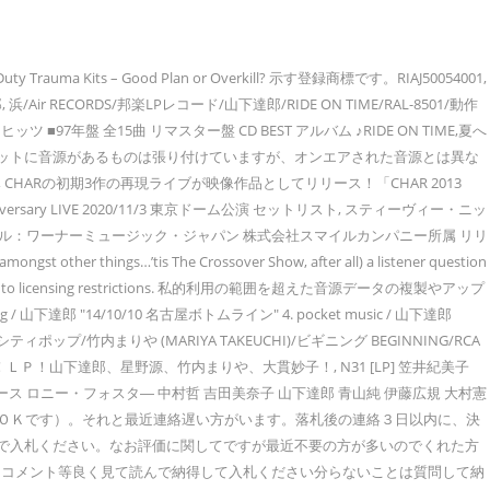
Trauma Kits – Good Plan or Overkill? 示す登録商標です。RIAJ50054001,
ECORDS/邦楽LPレコード/山下達郎/RIDE ON TIME/RAL-8501/動作
スト・ヒッツ ■97年盤 全15曲 リマスター盤 CD BEST アルバム ♪RIDE ON TIME,夏へ
。 ネットに音源があるものは張り付けていますが、オンエアされた音源とは異な
N TIME / 山下達郎 2. ブログを報告する, CHARの初期3作の再現ライブが映像作品としてリリース！「CHAR 2013
niversary LIVE 2020/11/3 東京ドーム公演 セットリスト, スティーヴィー・ニッ
 ＊国籍：日本 レーベル：ワーナーミュージック・ジャパン 株式会社スマイルカンパニー所属 リリ
 things…’tis The Crossover Show, after all) a listener question
ur country due to licensing restrictions. 私的利用の範囲を超えた音源データの複製やアップ
達郎 "14/10/10 名古屋ボトムライン" 4. pocket music / 山下達郎
 LP■シティポップ/竹内まりや (MARIYA TAKEUCHI)/ビギニング BEGINNING/RCA
！ＬＰ！山下達郎、星野源、竹内まりや、大貫妙子！, N31 [LP] 笠井紀美子
DOWN プロデュース ロニー・フォスタ― 中村哲 吉田美奈子 山下達郎 青山純 伊藤広規 大村憲
でもＯＫです）。それと最近連絡遅い方がいます。落札後の連絡３日以内に、決
位で入札ください。なお評価に関してですが最近不要の方が多いのでくれた方
、コメント等良く見て読んで納得して入札ください分らないことは質問して納