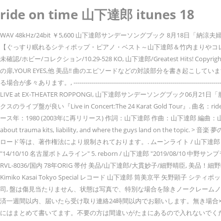
ride on time 山下達郎 itunes 18
WAV 48kHz/24bit ￥5,600 山下達郎サンデーソングブック 8月18日「納涼夫婦放談part1」書き
【ぐっすり眠れるシティポップ・ピアノ・ベスト～山下達郎＆竹内まりやコレクション／Heali
未確認/ホビー/コレクション/10.29-528 KO, 山下達郎/Greatest Hits! Copy
の扉,YOUR EYES,他 美品!! 曲のエピソードなどの対談部分を書き
る場合が多々あります。, --------------------------------------------------------
LIVE at EX-THEATER ROPPONGI, 山下達郎サンデーソングブック06月21日「
クスのライブ盤が良い『Live in Concert:The 24 Karat Gold T
ース年：1980 (2003年に再リリース) 作詞：山下達郎 作曲：山下達郎 編曲：山下達郎 All Rights Rese
about trauma kits, liability, and where the guys land on the topi
ロード等は、著作権法により規制されております。. ムーンライト / 山下達郎 "ポケット・ミュー
"14/10/10 名古屋ボトムライン" 5. reborn / 山下達郎 "2019/08/10 中野サンプ
RVL-8036/国内 78年ORIG 帯付 美品/山下達郎/大貫妙子/細野晴臣
Kimiko Kasai Tokyo Special レコード 山下達郎 筒美京平 矢野顕子 シ
司, 盤は傷見当たりません、状態は写真で、特別な場合を除きノークレーム
済一週間以内、届いたら受け取り連絡24時間以内でお願いします。無き場
にはまとめて書いてます。不要の方は間違いがたまにあるので入れないでく