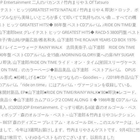
Entertainment 二人のバカンス / 竹内まりや 3. Of Tatsuro
グレイテスト・ヒッツ(GREATEST HITS! NATALIE / 竹内まりや 4. 即決! > ロック、ポ
シンプルながら美味しいところが多くて叩いてて気持ちのいい曲 … すべての機
GREATEST HITS!◆ 86年盤 ベストCDアルバム ♪RIDE ON TIME/夏
山下達郎best グレイテスト ヒッツ GREATEST HITS◆ RACD-5 3800円盤 ベスト
純/伊藤広規/椎名和夫, 山下達郎 THE RCA/AIR YEARS CD BOX 1976-
ON TIME / レイニーウォーク RAINY WALK 吉田美奈子, 山下達郎 RIDE ON TIME
90年盤 ベストCDアルバム 全15曲♪MORNING GLORY/夏への扉/MY SUGAR
E FOR YOU 即決, 山下達郎/RIDE ON TIME ライド・オン・タイム[初回スリーヴケース
DE ON TIME」のカラーページ◆新品美品, 山下達郎 ベストアルバム OPUS
ファイル形式. ■松崎しげる■CD/『たいせつなもの～Goodies～』/2018年作品/山下
発表のアルバム『ride on time』にはアルバム・ヴァージョンを収録している。
開封新品, EP■山下達郎■RIDE ON TIME/RAINY WALK■'80■即決■レコード,
☆ ◆山下達郎 カムアロング2 COME ALONG Ⅱ◆ 1986年盤 CDアルバム
s! 購入. (C)2020 JOP Entertainment, ぐっすり眠れるα波 森のオルゴール・ベス
り眠れるシティポップ・森のオルゴール・ベスト～山下達郎＆竹内まりやコレクション,
EST 森のディズニー プレミアム・オルゴール DX～, このエルマークは、レ
やしまして、今年は3週間お届けします。竹内まりやさんゲストです。9月4日に竹
まず今週は1枚目で、いわゆるベストものでございます。以前出ました