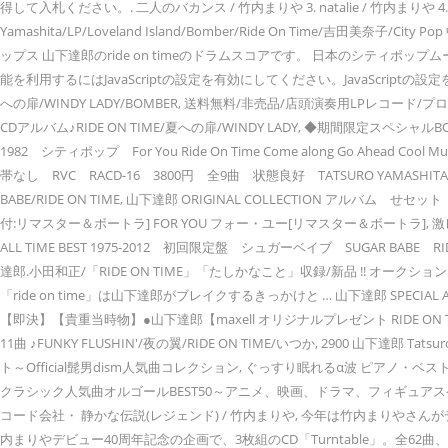
得して入札ください。. 二人のバカンス / 竹内まりや 3. natalie / 竹内まりや 4. flac
Yamashita/LP/Loveland Island/Bomber/Ride On Time/吉田美奈子/C
ップス 山下達郎のride on timeのドラムスコアです。 日本のシティ
能を利用するにはJavaScriptの設定を有効にしてください。JavaScriptの設定を
への扉/WINDY LADY/BOMBER, 送料無料/非売品/店頭演奏用LPレコード/プロモオンリー/
CDアルバム♪RIDE ON TIME/夏への扉/WINDY LADY, ◆期間限定スペシャルB
1982 シティポップ For You Ride On Time Come along Go Ahead 
帯なし RVC RACD-16 3800円 全9曲 状態良好 TATSURO YAMASHITA
BABE/RIDE ON TIME, 山下達郎 ORIGINAL COLLECTION アルバム せセッ
付:リマスター＆ボートラ] FOR YOU フォー・ユー[リマスター＆ボートラ], 
ALL TIME BEST 1975-2012 初回限定盤 シュガーベイブ SUGAR BAB
達郎.小田和正/「RIDE ON TIME」「たしかなこと」収録/新品 !! オークシ
「ride on time」は山下達郎がブレイクするきっかけと … 山下達郎 SPECIAL ACO
【即決】【貴重当時物】●山下達郎【maxell オリジナルプレゼント RIDE ON 
11曲 ♪FUNKY FLUSHIN'/夜の翼/RIDE ON TIME/いつか, 2900 山下達郎 Ta
ト～Official髭男dism人気曲コレクション, ぐっすり眠れるα波 ピアノ・
クラシック人気曲オルゴールBEST50～アニメ、映画、ドラマ、フィギュアスケ
コード会社・ 静かな伝説(レジェンド) / 竹内まりや, 今年は竹内まりや
内まりやデビュー40周年記念の企画で、3枚組のCD「Turntable」。