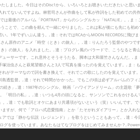
に収録いたしました。今日はそのDisc1から、いろいろとお聴きいただきたいと思
ons」に入れてないんですよね。林哲司さんが作曲をして私が作詞をした初めての共
Aでは最後のアルバム「PORTRAIT」からのシングルカッ「NATALIE」。
ということで、この曲を頼んで一緒にやりました。これは私が後にも先にも初めて
でずいぶん違う。, 達：それではRCAからMOON RECORDSに飛びまして
の眉村卓さん原作のアニメ「時空（とき）の旅人」。, 達：りんたろう監督のやつ
き）の旅人」を入れました。, 達：プログレ風のバラードで、こうなると青山
デューサーです。これ意外とそうそうたる、脚本は大和屋竺さんなんだ。, 
治虫さんと萩尾望都さんと3人で写真を撮ったのを覚えています。, ま：もと
がテーマなので詞を書き換えて、それでこの歌にしたのを覚えています。, 達：
川島透監督。, 達：それで時間がかかった。でもこの頃は必ずアルバムのフ
き」, 達：1987年のシングル、映画「ハワイアンドリーム」の主題歌「夢の続
りまして。「明日の私」。, 達：いつも4月の頭になると、サンソンでこれをか
, 達：でも歌詞とオケにあまり共通項がないという（笑）いいんです。でも「Ex
ていますが、何で「アロハ式恋愛指南」とか「たそがれダイアリー」とか入れ
ェアでは「静かな伝説（レジェンド）」を歌うということもあって。, 達：
グを使っています。あなたもはてなブログをはじめてみませんか？, Powered by 