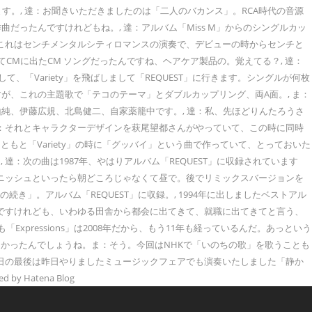
います。, 達：お聞きいただきましたのは「二人のバカンス」。RCA時代の音源
作曲だったんですけれどもね。, 達：アルバム「Miss M」からのシングルカッ
, ま：これはセンチメンタルシティロマンスの演奏で、デビューの時からセンチと
CMに出たCM ソングだったんですね、ヘアケア製品の。覚えてる？, 達：
、「Variety」を飛ばしまして「REQUEST」に行きます。シングルが何枚
ですが、これの主題歌で「テコのテーマ」とダブルカップリング、両A面。, ま：
純、伊藤広規、北島健二、自家薬籠中です。, 達：私、先ほどりんたろうさ
ま：それとキャラクターデザインを萩尾望都さんがやっていて、この時に同時
もと「Variety」の時に「グッバイ」という曲で作っていて、とっておいた
次の曲は1987年、やはりアルバム「REQUEST」に収録されています
ィニッシュといったら朝どころじゃなくて昼で。後でリミックスバージョンを
き」。アルバム「REQUEST」に収録。, 1994年に出しましたベストアル
けるんですけれども、いわゆる田舎から都会に出てきて、就職に出てきてと言う、
pressions」は2008年だから、もう11年も経っているんだ。あっという
なかったんでしょうね。ま：そう。今回はNHKで「いのちの歌」を歌うことも
今日の最後は昨日やりましたミュージックフェアでも演奏いたしました「静か
Hatena Blog