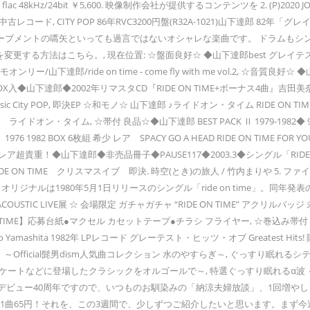
 48kHz/24bit ￥5,600. 映像制作会社が提供するコンテンツを 2. (P)2020 JOP 
ity Pop 中古レコード, CITY POP 86年RVC3200円盤(R32A-1021)山下達郎 82年「
ポップムーブメントの嚆矢といっても過言ではないオシャレな楽曲です。 ドラムも
変更する方法はこちら。, 現在位置: ☆盤面良好☆ ◆山下達郎best グレイテスト ヒッツ 
山下達郎/ride on time - come fly with me vol.2, ☆音質良好☆ ◆
OX入◆山下達郎◆2002年リマスタCD『RIDE ON TIME+ボーナス4曲』吉田美奈子/青山
Cool Music City POP, 即決EP ☆和モノ☆ 山下達郎 ♪ライドオン・タイム RIDE 
 ライドオン・タイム, ☆帯付 良品☆◆山下達郎 BEST PACK Ⅱ 1979-1982◆ 
ト 1976 1982 BOX 6枚組 希少 レア SPACY GO A HEAD RIDE ON TIM
激レア超貴重！◆山下達郎◆非売品冊子◆PAUSE117◆2003.3◆シングル「RI
E RIDE ON TIME クリスマスイブ 即決. 時空(とき)の旅人 / 竹内まりや 5. 
ョン オリジナルは1980年5月1日リリースのシングル「ride on time」。同年
USTIC LIVE展 ☆ 会場限定 ガチャガチャ “RIDE ON TIME” アクリルバッジ 未
TIME】応募台紙●マクセル カセットテープ●チラシ フライヤー, ☆巻込み帯付 良品
tsuro Yamashita 1982年 LPレコード グレーテスト・ヒッツ・オブ Greatest Hit
ベスト ～Official髭男dism人気曲コレクション 水のやすらぎ～, ぐっす
ートなどに登場したクラシックをオルゴールで～, 特選ぐっすり眠れるα波 ～B
さんがデビュー40周年ですので、いつものお馴染みの「納涼夫婦放談」、1回増
全62曲、1曲65円！それを、この3週間で、少しずつご紹介したいと思います。