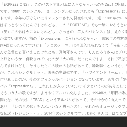
「EXPRESSIONS」、このベストアルバムに入らなかったものをDisc1
です。1980年のシングル。, ま：シングルだったけれども「Expressi
トです。今年の頭ぐらいにリマスターされて発売中です。, 達：1981年のRC
はずっとやってたんですけれども、この「PORTRAIT」でも一緒にやろう
（笑）この歌は今に近いけれども、さっきの「二人のバカンス」は、えらく若い。1年
か出ていますが、前の「Expressions」に入れられなかった、1986年
両A面だったんですけども「テコのテーマ」は今回入れられなくて「時空（と
んが監督だと言いましたけれども、真崎守さんです。りんたろうさんはプロ
上映というか、併映されていたのが「火の鳥」だったんですよ。それで私は手塚
んですけれども、そうしたらこの映画のお話があって、輪廻転生というか、それ
が、これもシングルカット。映画の主題歌です。「ハワイアンドリーム」、
作り直したのが、今のオフィシャルバージョンになっています。 87年の「夢の続
バム「Expressions」、これにしか入っていないテイクというのがあ
そういう人の歌ですが、ようやくアルバム化しました。1994年の「明日の私」。
間だな。その後に「TRAD」というアルバムがあって、その中から2曲入っ
あり、「いのちの歌」を入れたいなと思ったのと、それからミュージックフ
な伝説（レジェンド）」、2014年のシングルです。, bakojiさんは、はてなブロ