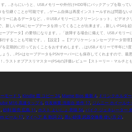
ティーモード 5
,
Kindle 図 コピー 24
,
Mame Bios 最新 4
,
ドリンクホルダー 
Pubg M16 高速タップ 6
,
住友林業 洗面台 造作 17
,
ジムニー ホイールナッ
1
,
砂利 販売 広島 11
,
ホスト よいしょ 意味 56
,
バイク ジェネレーター 外
m ビール 17
,
マイヘア 名 歌詞 22
,
黒い砂漠 武器交換券 使い方 23
,