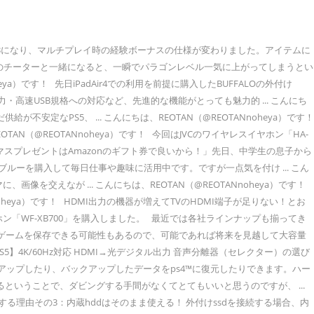
います。, 外付けストレージの容量が大きければ全てのゲームデータを保存することで対応可能ですが、「容量の小さな外付けストレージをこのまま使い続けたい」と言うユーザーの方もいらっしゃるでしょう。, 前者の場合だとPS5への完全移行は断念せざるを得ません。「PS4ゲームはPS4、PS5ゲームはPS5で遊ぶ」と言ったちょっと非効率な形になってしまいます。, 後者の場合もその都度ゲームのダウンロードやインストール、不要ゲームの削除と言ったPS5内蔵SSDと変わらない容量のやりくりが必要になってきます。, もちろん一度購入したゲームの再ダウンロードに料金はかかりませんが、ゲームによってはデータのダウンロードに1時間以上かかるタイトルもあるでしょう。ゲームを快適に楽しむという面を考えるとあまり良い運用方法ではないと言えます。, 現在PS4の1TBモデルなどを使用中で「PS4の内蔵HDDにゲームを全て保存中のユーザー」もいらっしゃるでしょう。こうしたケースだと実は一番対応が簡単かもしれません。. PS+に加入していた場合はセーブデータがPSN上に自動で保存されており、セーブデータを引継ぐことが可能, PlayStation Plus 12ヶ月利用権(自動更新あり) [オンラインコード], シリコンパワー USBメモリ 32GB USB3.1 & USB3.0 ヘアライン仕上げ 永久保証 Blaze B02 SP032GBUF3B02V1K. もしかしたら「PS4内蔵のHDDをそのまま利用できるのでは？」とお考えの方もいらっしゃるかもしれません。ゲームもダウンロード済みですし、確かにそのまま利用出来れば一番楽ですよね(^^; 「PS4から内蔵HDDを取り出す→ケースに取り付ける→PS5で使用」といったシチュエーションですね。, 結論から言うとそのままでは利用することは出来ません。PS4で利用していた外付けストレージとは異なり、内蔵HDDにはOSや各種データが含まれているのでPS5で使う場合必ずフォーマットが必要になるためです。PS4で使用していた外付けストレージはこの限りではありません。, こういった場合もPS5への移行を目指す場合は、内蔵HDD内のゲームを全て外付けストレージに移行する必要があります。色々と制約や利用方法が難しい外付けストレージ管理なので、ぜひ今回の記事を参考にご自身にあった運用方法を見つけてみて下さいね。, iPadやガジェット・ゲームが大好きな30代の♂です。妻と長男・愛犬の4人？家族で楽しぐ過ごしています。 外付けhddをフォーマット. 過去の記事. ps4でゲームを沢山楽しみたいとき、内蔵のhddではすぐに不足してしまします。そこで欠かせないのが外付けhddです。usbに接続するだけで最大8tbまで容量をアップできます。この記事では外付けhddの種類ごとにおすすめを10選紹介しています。 ps4で動作する外付けssd／hddの動作条件とは？ ps4に対応した外付けssd／hddは比較的新しいものである必要があります。詳しいスペック要件は以下の通りです。 usb3.0以上; 250gb以上8tb以下の容量; 同時に繋げられる外付けssd／hddの数は1台のみ; 同時に2台以上は繋げられないので、容量が足りなく … ps4用外付けhddには、ゲームデータなどの大事なデータを多く保存するとともに長期間使い続けるケースが多いので、信頼性の高いアイテムを選ぶことをおすすめします。 5．ps4用外付けhdd人気おすすめランキングtop10. ps4などのゲーム機でプレイする頻度が多い方にも、外付けhddはおすすめです。ps4の場合、システムだけでも100gb前後の容量を使用するうえ、人気のゲームソフトには1本あたり20gbを超える製品もあります。 こちらの外付けhddは1tb当たりの価格が2,170円となっており、ps4標準搭載のhddが1tbあたりの価格が1万円（ps4 proは1tbあたり5,000円）であることを考えると、嘘みたいなコスパの良さであることが分かります（詳しくはこちらの記事を参照）。 まず新型ps4の良いところは本体サイズが旧型に比べスリム。小さくなっているところです。他にも消費電力など色々な点が改善されてるようですが、一番のポイントは本体サイズだと思います。 旧ps4→新ps4への買い替えで、拡張ストレージ（usb外付けhdd・ssd）をそのまま使用できるかを検証してみました。 ps4本体の乗り換え(買い替え)時やhddやssdの交換時に必須な項目として、「データのバックアップ」があります。このページでは「セーブデータ」と「キャプチャー画像と動画」のバックアップ方法をご紹介します。セーブデータをバックアップする方法 ps4本体の乗り換え(買い替え)時やhddやssdの交換時に必須な項目として、「データのバックアップ」があります。このページでは「セーブデータ」と「キャプチャー画像と動画」のバックアップ方法をご紹介します。セーブデータをバックアップする方法 外付け hdd を使っている全ての方にとって「寿命」は気になるテーマです。ここでは外付け hdd の寿命や健康状態の診断に関する情報と、寿命を迎える前にしておくべきこと、そして少しでも寿命を伸ばす方法をまとめました。 28. 一方で、もともと外付けhdd・ssd（拡張ストレージ）を利用していた場合は問題なく新ps4で使える（外付けで利用）ので安心してください。 ということで、早速ps4のデータを移行する方法をわかりやすく解説していきますよ～！ 前の日記; 日記一覧; 次の日記; コメント（3） Ruise Worzel. hddとssdでそれぞれ違うところ. ps4を買い換えたらまずやることはデータ移行（引っ越し）ですね。 セーブデータ、購入ソフトのデータ、キャプチャ等の細かいデータ。 それら今まで溜め込んできたデータ類すべてを新しいps4へ PS4に外付けHDDを取り付ければ、容量問題を簡単に解決できます。さらに初期状態よりも多少早いゲームロード時間も得られる特典付き。コストも抑えて気軽に容量を増やしたいならぜひゲットしてください。 Youtubeチャンネル. ps4のhddには500gbと1tbの二種類ありますが、それでも容量が足りなくなる場合ってよくありますよね？ 特にps4のゲームでは、パッケージ版のゲームをプレイする場合でも、ゲームデータを内蔵hddに保存する必要があるので、沢山のゲームを持っているとすぐにhddがいっぱいになってしまいます。 バックアップやTV番組の録画に便利な外付けhdd。今回は数ある外付けhddの中でも人気があるものに厳選して、ランキング形式でまとめました。それとともに外付けhddの選び方も紹介していますのでこれから外付けhddを購入しようとしている方は是非見ていってください。 ps4で使用中の外付けssdやhddをps5で使用する際の注意点や運用方法などを解説しています。usb規格に合わせた機種選定の行い方や利用用途別の使用方法も解説しています。 ps4™の本体ストレージと拡張ストレージ間で、保存されているアプリケーションを移動できます。 1. パソコンの空き容量が少なくなった場合は、「外付けhdd」を利用するのが便利。内部のhddを交換する必要がなく、誰でも手軽に容量を増やせます。データのバックアップを取るときにもぴったりです。そこで今回は、おすすめの外付けhddをご紹介します。 ps4と一緒に使用することでゲームのロード時間や起動時間を短縮したり、多くのデータを保存できるおすすめの外付けssdについて説明します。またssdとhddの違いを比較、購入するときのポイント、メリット・デメリットについても説明しています。 買い替えや故障などによる機器の交換時