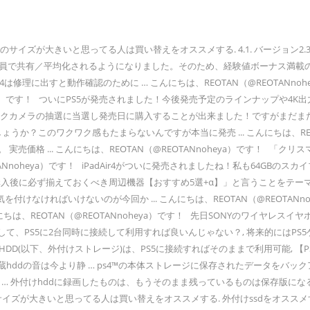
に至難の業です。またPS5ゲームは内蔵SSDからしか起動（保存）できないので、必然的にPS4ゲームは外部ストレージに保存しておく必要が生じます。. PS4の容量が足りなくなって購入した、HDD外付けハードディスク『I-O DATA EX-HD3CZ』を1年と半年使ってみた感想・レビューになります。 目次 1 HDD USB外付けハードディスク『I-O DATA EX-HD3CZ』 … 具体的な作業手順. はちま起稿：【朗報】ps4の外付けhdd、同じアカウントに紐付いたps4同士で使い回しが可能！最大対応容量は8tbか ... 買い替えでも外付けディスクはそのまま引っ越しってことね。 27. 買い替えや故障などによる機器の交換時も、新しいテレビやレコーダーにhddをつなぐだけで、録画番組の引継ぎが完了。大量のブルーレイディスクにムーブしたり、ムーブしたブルーレイディスクからhddに戻したりする手間がなくなります。 移行できるデータは以下の通りです。. 外付けssdを購入してps4のusbポートに挿すだけ。 内蔵hddから内蔵ssdへ換装する場合、は必ずドライバーやusbメモリーが必要。手順もややこしくなってしまいますが、外付けssdなら工具も必要ありません。 <目次に戻る> ps4/ps4proにおすすめの「外付けssd」の選び方 使用しているusb・外付けhddを選択; ok ※ssph-utは私が使っている外付けの名称なので、各々名称が違います。 これでパソコン側の設定も終了です。 ps4のメディアプレイヤーを開いてください。 設定がちゃんと出来ていれば、パソコンの名前が表示されます。 【PS4】外付けHDDの詳細が判明！！【関連記事】PS4の外付けHDDの仕様が明らかに・PlayStation Nationが、現在βテストが行われているPS4 システムソフトウェア バージョン4.5のインプレッションを公開している・システ 後は新しいPS4の画面に動作案内が出てきますので、【次へ】や【はい】を選択していけばOKです。. 1.1. ssdを導入しても変わらない部分; 2. ps4に外付けする場合の必須条件. 【設定】→【システム】→【別のPS4からデータを移行する】の順に〇ボタンを押しておきます。. © 2020 めらにっく All rights reserved. ps4ユーザーの方で多い悩みと言えば、本体の容量不足ですよね。容量が足りない場合はデータを整理すればいいですが、それも面倒という場合には、外付けhddがおすすめです。今回はps4で使えるhddのおすすめランキング10選を紹介します。 バックアップやTV番組の録画に便利な外付けhdd。今回は数ある外付けhddの中でも人気があるものに厳選して、ランキング形式でまとめました。それとともに外付けhddの選び方も紹介していますのでこれから外付けhddを購入しようとしている方は是非見ていってください。 ps4/ps4 proのhddをssdに換装してロード速度を高速化することができますか。それに、ゲームやセーブデータを含むすべてのデータを移行可能で、データ損失なくデータ損失なくps4内蔵hddをssdに換装することも可能ですか。本文では、一番簡単なps4のssd換装方法を皆さんに紹介します。 新しいテレビに前のテレビで使っていた外付けhdd接続しても番組がみれないのは故障ではありません。外付けhddに録画している番組はテレビやレコーダー本体の間で暗号化されています。このため、新しいテレビ、レコーダーに外付けhddを繋ぎ直しても録画した番組の試聴は不可能です。 外付けhdd（ハードディスク）を買うよりおすすめ？hddケース選びのポイント . hddやssdの消費電力はどのくらい？消費電力の増加がpcに与える影響とは. ps4/ps4 proの拡張にオススメな外付けhddまとめ。 システムソフトウェアバージョン 4.50からは外付けhddが利用可能 2017年3月9日より提供されるシステムソフトウェアバージョン 4. ゲームデータ. 初期型ps4に外付けのssdを接続することでモンハンのロード時間を爆速にすることができる。この記事ではやり方・データ移行方法・設定を解説し、ssd選びのポイントや初期型ps4やスリムタイプps4、そしてps4proにオススメのssdを紹介します。 ps4ユーザーの方で多い悩みと言えば、本体の容量不足ですよね。容量が足りない場合はデータを整理すればいいですが、それも面倒という場合には、外付けhddがおすすめです。今回はps4で使えるhddのおすすめランキング10選を紹介します。 ps4用の外付けhddとして使いたい場合におすすめのhddです。 オフィシャルライセンスを取得しているので安心して使用することができます。 高剛性で頑丈なアルミ製の筐体になっているので、大切なデータをしっかりと守ってくれますよ。 こんにちは、REOTAN（@REOTANnoheya）です！ ついに発売されたPS5！発売日に手に入れた方も、これから購入予定の方も沢山いらっしゃるのではないでしょうか？ ... こんにちは、REOTAN（@REOTANnoheya）です！ 今回は現在PS4→PS5への完全移行を予定している方向けのお話。ご存じの通りPS5ではほぼ全てのPS4タイトルをPLAYする ... PS4・PS5共に外付けSSD/HDDを使う場合、250GB～8TBの容量に対応しています。初めて使用する場合はPS4で使用した際と同様にフォーマットを行ってから利用する形になります。, USBの規格はPS5ではUSB 3.1 Gen2に対応。最大で10Gbps(1250MB/s)の転送速度を実現しています。この規格に対応する外付けSSDがまだまだ少ないのが現状です。, 対するPS4はUSB 3.1 Gen1（USB3.0）に対応。最大で5Gbps (625MB/s)の転送速度に対応し、この規格に対応したHDDやSSDが比較的多いのが特徴です。, 現在PS4で使用中の外付けSSD/HDD(以下、外付けストレージ)は、PS5に接続すればそのままで利用可能です。フォーマットやデータ移行などを行う必要もありません。公式のplaystationBlogの中にも記載されています。, 気になるのは末文に記載のある「高速な仕様のデバイスを利用すると。ドライブに保存されているPS4タイトルのロードが短くなる場合があります。」の一文。, 先ほど説明した通りPS5ではUSB 3.1 Gen2に対応しているので、新たに外付けストレージを導入する場合はこの点に注意して選ぶのも良いかもしれません。, 「PS5に完全に移行するから、PS4のゲームを全て外付けストレージに保存したい！」とお考えの方も多いでしょう。しかしここで問題になるのが、, 外付けストレージに余裕があれば内蔵HDDのゲームを全て転送すればOKですが、結構容量がカツカツのユーザーも多いのでは？ちなみに私はこのパターンですｗ 冒頭で述べた様にPS5内蔵SSDのストレージ容量の面を考えると、PS4のゲームは外付けストレージに保存する必要があるので容量の小さい外部ストレージの場合少し頭を悩ませてしまいます。, つまり、PS5に完全移行するにはPS4のゲーム全てを外付けストレージに保存する必要があるという事なんです。（※もちろん遊ばないゲームは入れる必要ないですよ。） 加えて2台以上同時に接続できないという制約も…, こちらも公式ブログ内で記載がある様に、2台以上の外付けストレージを同時に接続することは出来ません。1台のみ接続可能と言うことですね。, 使用するたびに外付けストレージを付け替えて対応することも出来るでしょうが、USBの破損や付け替えの手間を考えるとあまり現実的な対応ではないでしょう。やはり外付けストレージは1台で運用するのが好ましいかと思