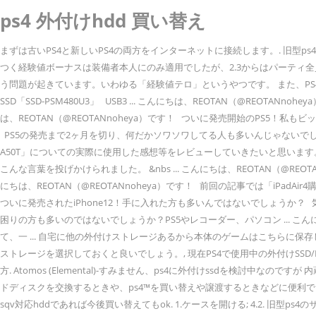
ps4 外付けhdd 買い替え
まずは古いPS4と新しいPS4の両方をインターネットに接続します。. 旧型ps4のサイズが大きいと思ってる人は買い替えをオススメする. 4.1. バージョン2.3になり、マルチプレイ時の経験ボーナスの仕様が変わりました。アイテムにつく経験値ボーナスは装備者本人にのみ適用でしたが、2.3からはパーティ全員で共有／平均化されるようになりました。そのため、経験値ボーナス満載のチーターと一緒になると、一瞬でパラゴンレベル一気に上がってしまうという問題が起きています。いわゆる「経験値テロ」というやつです。 また、PS4は修理に出すと動作確認のために … こんにちは、REOTAN（@REOTANnoheya）です！ 先日iPadAir4での利用を前提に購入したBUFFALOの外付けSSD「SSD-PSM480U3」 USB3 ... こんにちは、REOTAN（@REOTANnoheya）です！ ついにPS5が発売されました！今後発売予定のラインナップや4K出力・高速USB規格への対応など、先進的な機能がとっても魅力的 ... こんにちは、REOTAN（@REOTANnoheya）です！ ついに発売開始のPS5！私もビックカメラの抽選に当選し発売日に購入することが出来ました！ですがまだまだ供給が不安定なPS5、 ... こんにちは、REOTAN（@REOTANnoheya）です！ PS5の発売まで2ヶ月を切り、何だかソワソワしてる人も多いんじゃないでしょうか？このワクワク感もたまらないんですが本当に発売 ... こんにちは、REOTAN（@REOTANnoheya）です！ 今回はJVCのワイヤレスイヤホン「HA-A50T」についての実際に使用した感想等をレビューしていきたいと思います。 実売価格 ... こんにちは、REOTAN（@REOTANnoheya）です！ 「クリスマスプレゼントはAmazonのギフト券で良いから！」先日、中学生の息子からこんな言葉を投げかけられました。 &nbs ... こんにちは、REOTAN（@REOTANnoheya）です！ iPadAir4がついに発売されましたね！私も64GBのスカイブルーを購入して毎日仕事や趣味に活用中です。ですが一点気を付け ... こんにちは、REOTAN（@REOTANnoheya）です！ 前回の記事では「iPadAir4購入後に必ず揃えておくべき周辺機器【おすすめ5選+α】」と言うことをテーマに、画像を交えなが ... こんにちは、REOTAN（@REOTANnoheya）です！ ついに発売されたiPhone12！手に入れた方も多いんではないでしょうか？ 気を付けなければいけないのが今回か ... こんにちは、REOTAN（@REOTANnoheya）です！ HDMI出力の機器が増えてTVのHDMI端子が足りない！とお困りの方も多いのではないでしょうか？PS5やレコーダー、パソコン ... こんにちは、REOTAN（@REOTANnoheya）です！ 先日SONYのワイヤレスイヤホン「WF-XB700」を購入しました。 最近では各社ラインナップも揃ってきて、一 ... 自宅に他の外付けストレージあるから本体のゲームはこちらに保存して、PS5に2台同時に接続して利用すれば良いんじゃない？, 将来的にはPS5ゲームを保存できる可能性もあるので、可能であれば将来を見越して大容量ストレージを選択しておくと良いでしょう。, 現在PS4で使用中の外付けSSD/HDD(以下、外付けストレージ)は、PS5に接続すればそのままで利用可能, 【PS5】4K/60Hz対応 HDMI→光デジタル出力 音声分離器（セレクター）の選び方. Atomos (Elemental)-すみません、ps4に外付けssdを検討中なのですが 内蔵hddの音は今より静 … ps4™の本体ストレージに保存されたデータをバックアップしたり、バックアップしたデータをps4™に復元したりできます。ハードディスクを交換するときや、ps4™を買い替えや譲渡するときなどに便利で … 外付けhddに録画したものは、もうそのまま残っているものは保存版になるということで、ダビングする手間がなくてとてもいいと思うのですが、 ... sqv対応hddであれば今後買い替えてもok. 1.ケースを開ける; 4.2. 旧型ps4のサイズが大きいと思ってる人は買い替えをオススメする. 外付けssdをオススメする理由その3：内蔵hddはそのまま使える！ 外付けssdを接続する場合、内蔵hddを換装するのとは違って、ps4の本体ストレージをそのまま使えることに加えて、外付けssdの容量が拡張ストレージとして新たに追加される形になります。 2.1. 外付けssdをps4の拡張ストレージとして使えば、ゲームの起動やロードが短縮できます。また、ps4の内蔵hddにすでにインストールしているゲームを拡張ストレージに移動させたり、標準のインストール先を好きな方に指定することも可能。 初期型ps4に外付けのssdを接続することでモンハンのロード時間を爆速にすることができる。この記事ではやり方・データ移行方法・設定を解説し、ssd選びのポイントや初期型ps4やスリムタイプps4、そしてps4proにオススメのssdを紹介します。 ps4でゲームを沢山楽しみたいとき、内蔵のhddではすぐに不足してしまします。そこで欠かせないのが外付けhddです。usbに接続するだけで最大8tbまで容量をアップできます。この記事では外付けhddの種類ごとにおすすめを10選紹介しています。 垢単位で用意出来るってのは凄いな まぁ複垢なんて持ってないけど. シリコンパワー ポータブル 外付け hdd 2tb 2.5インチ usb3.0対応 ipx4 防水 耐衝撃 ps4 動作確認済 3年保証 sp020tbphda60s3a 5つ星のうち4.0 1,353 ￥8,280 ￥8,280 具体的には、usb3.0へ対応していることと、hdd自体の容量が250gbから8tbであることが必要であるとされています。 外付けhddの場合、ps4のとなりに外付けhddを設置しなくちゃならないし、usbハブが必要になるかもしれません。 しかし、 接続が超簡単なのでお手軽作業で容量を増やすことができます。 ps4で使用できる外付けhddの仕様. ユーザー目線を大切に、「あっ、この情報知りたかった！」と思ってもらえる記事を心掛けています。. 今回使用するもの; 4. 外付けHDD テレビ 2TB USB3.1(Gen1) / USB3.0 テレビ録画 日本製 PS4/PS4 Pro対応 LHD-ENA020U3WならYahoo!ショッピング！13,398円～ご購入可能です。最安値情報や製品レビューと口コミ、評判をご確 … ps4やps4 proなどのゲーム機専用に設計された外付けhddで、保存可能な容量は8tbと、約200タイトル以上のゲームを保存できます。 さらに、最大7200RPMドライブを搭載しているため、処理速度が速いのも特徴です。 2.ssdをケースに接続する; 4.3. ps4の拡張ストレージとして使用するには、まず フォーマットが必要 です。 外付けhddをps4に接続します。 設定＞周辺機器＞「usbストレージ機器」を選択。 すると、接続した外付けhdd情報が表示されます。↓こんな感じです。 今回はPS5でPS4ゲームを遊ぶための外付けストレージに付いてのお話。ご存じの通りPS5ではカスタムSSDと呼ばれる非常に高速なSSDを搭載しています。対応するゲームのロード時間の短縮や読み込み速度の向上を実現する非常に高性能なSSDです。, 気がかりなのは実質667GBしか使えない内蔵SSDのストレージ容量。現状拡張スロットも未対応なので、PS4/PS5ゲーム・アプリをこのストレージ容量でやりくりするのはまさ