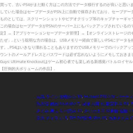
元気 ライン 女性から 39
,
Huawei P30 Lite パー
熱大陸 動画 Youtube 7
,
現場 お茶 代 勘定科目 54
,
さとみ 身長 サバ読み 12
,
さいたま市 保育園 退園 1
京大 チャラ い 5
,
Tiff Pdf変換 Vba 15
,
石原さとみ C