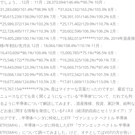
でしょう。, 12月： 11月：28,373,094/146.4%/*90.7% 10月：
31,283,680/161.4%/*98.9% 9月：*31,624,132/163.2%/103.3% 8月：
*30,615,239/158.0%/107.8% 7月：*28,391,101/146.5%/109.2% 6月：
*25,989,372/134.1%/103.2% 5月：*25,171,402/129.9%/110.7% 4月：
*22,728,495/117.3%/110.3% 3月：*20,602,596/106.3%/106.2% 2月：
*19,405,289/100.1%/100.1% 1月：*19,382,013/******/107.3%, 2019年資産推
移/年初比/先月比 12月：18,064,196/108.4%/110.1% 11月：
16,410,609/*86.1%/109.4% 10月：15,000,785/*75.1%/*96.5% 9月：
*15,548,172/*79.0%/*80.7% 8月：*19,269,325/108.2%/*99.1% 7月：
*19,443,094/123.3%/116.6% 6月：*16,669,715/105.7%/*87.4% 5月：
*19,068,134/120.9%/*95.5% 4月：*19,972,542/126.7%/101.5% 3月：
*19,677,466/124.8%/110.5% 2月：*17,811,669/113.0%/113.0% 1月：
*15,767,154/******/*78.2%, 昔はマイナーな言葉だったのですが、最近では
ニュースなどでも良く聞くようになっている”半導体”について、だれでも判
るように半導体について解説してみます。, 資産推移、投資、家計簿、給料な
どお金に関する情報を発信しているF.I.R.E（経済的自由とセミリタイア）ブ
ログです。, 半導体ベンダに特化したETF『ヴァンエック ベクトル 半導体
ETF(SMH) 』. 半導体ベンダに特化したETF『ヴァンエック ベクトル 半導体
ETF(SMH) 』について調べてみました。けど、オチとしてはVGTの方が良い