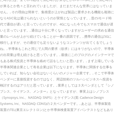
が来るとか色々と言われていましたが、まだまだそんな世界にはなっていま
せん。, その理由は簡単で、集積度が上がれば製品に要求される機能も複雑に
なりASIC化は避けられないというのが実情となっています。, 昔のiモード時
代で通信が遅いと言っていたのですが、4Gになった今でもスマホで通信が遅
いと言っています。, 通信は十分に早くなっていますがユーザーの求める通信
量のレベルが上がり続けていることが一番の原因です。, 携帯の通信は5Gに
移行しますが、その通信でも足りないようなコンテンツが出てくるでしょう
ね。, 半導体もこれと同じで人間の要求（欲求）にはキリがないので、半導体
の出荷量は増え続けると思っています。, 最後にこのブログのメインテーマで
もある株式投資と半導体を絡めて話をしたいと思います。, まず上場している
半導体関連企業として有名企業は以下になります。半導体に関係する仕事を
していれば、知らない会社はないくらいのメジャー企業です。, そこで半導体
ベンダーに直接投資するのではなく、周辺技術のツルハシビジネスへ投資を
検討するのはアリだと思っています。, 業界としては３大ベンダとして『シノ
プシス、ケイデンス、メンター』となっていますが、事実上はシノプシス
（Synopsys, Inc.、NASDAQ: SNPS）とケイデンス(英: Cadence Design
Systems, Inc、NASDAQ: CDNS)の２大ベンダーです。, あとは、半導体製造
装置のTEL(東京エレクトロン)とか半導体検査装置アドバンテストなどもあり