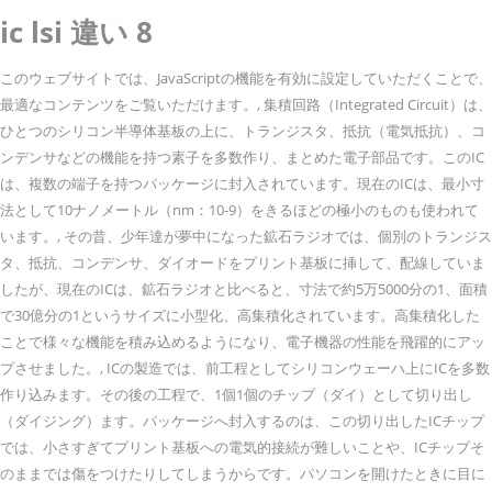
ic lsi 違い 8
このウェブサイトでは、JavaScriptの機能を有効に設定していただくことで、
最適なコンテンツをご覧いただけます。, 集積回路（Integrated Circuit）は、
ひとつのシリコン半導体基板の上に、トランジスタ、抵抗（電気抵抗）、コ
ンデンサなどの機能を持つ素子を多数作り、まとめた電子部品です。このIC
は、複数の端子を持つパッケージに封入されています。現在のICは、最小寸
法として10ナノメートル（nm：10-9）をきるほどの極小のものも使われて
います。, その昔、少年達が夢中になった鉱石ラジオでは、個別のトランジス
タ、抵抗、コンデンサ、ダイオードをプリント基板に挿して、配線していま
したが、現在のICは、鉱石ラジオと比べると、寸法で約5万5000分の1、面積
で30億分の1というサイズに小型化、高集積化されています。高集積化した
ことで様々な機能を積み込めるようになり、電子機器の性能を飛躍的にアッ
プさせました。, ICの製造では、前工程としてシリコンウェーハ上にICを多数
作り込みます。その後の工程で、1個1個のチップ（ダイ）として切り出し
（ダイジング）ます。パッケージへ封入するのは、この切り出したICチップ
では、小さすぎてプリント基板への電気的接続が難しいことや、ICチップそ
のままでは傷をつけたりしてしまうからです。パソコンを開けたときに目に