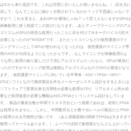
はICから来た造語です。これは完璧に古い人しか使いませんね。）, 話を元に
戻して、なんでこんなに細かく分類されているのか？って不思議じゃないで
すか？, これを見ると、あれGPUが最強じゃね？って思う人もいますがGPUは
画像処理に使う前提でこの並びになります。, あとディープラーニングのアル
ゴリズムがGPUの得意な処理だったことに目を付けてAIキーデバイスの巨大
企業になったのが”NVIDIA”です。, またビットコインなどの仮想通貨のマイ
ニングマシンとしてGPUが使われなくなったのは、仮想通貨のマイニング専
用のASICが出回るようになったからです。, もしマイニングが画像処理のよ
うな同じ処理の繰り返しだけで済むアルゴリズムだったなら、GPUが最強だ
ったのですがマイニング処理は複雑なアルゴリズムなのでASICが最強となり
ます。, 仮想通貨マイニングに向いている半導体：ASIC > FPGA > GPU >
CPU(ソフト), なので最終製品を作るメーカーがシステム設計をするときには
ソフトウェアで変更出来る汎用性が必要な処理をCPU、リアルタイム性が必
要など処理速度が必要な機能はASIC,FPGAというシステム設計をしていま
す。, 製品の量産台数が年間で１００万台という規模であれば、絶対にFPGA
は採用されません。, しかし、年間数百台とか数十台レベルの製品だとFPGA
が採用される可能性が強いです。（あと搭載面積の関係でFPGAは大きすぎて
無理ってケースもあります。）, ムーアの法則で集積度がどんどん上がってい
た時代には、全てCPU処理で済む時代が来るとかCPU+FPGAだけで済む時代