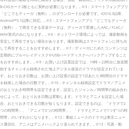
B-CASカード2枚ともに契約が必要になります。, ※3：スマートフォンアプリ
「どこでもディーガ（無料）」のダウンロードが必要です。iOS10.3以降、
Android™5.1以降に対応。, ※5：スマートフォンアプリ「どこでもディーガ
（無料）」で再生できる音楽データは、ディーガで変換したAAC／FLAC／
WAV形式のみになります。, ※6：ネットワーク環境によっては、撮影動画を
安定して再生できない場合があります。撮影動画はスマートフォンに持ち出
して再生することをおすすめします。, ※7：ディーガにためたコンテンツは
定期的にブルーレイディスクやUSBハードディスクへバックアップすること
をおすすめします。, ※9：お買い上げ設置設定では、19時～22時台に放送開
始するチャンネル録画された地上デジタル放送のドラマが設定されていま
す。おとりおき日数は、お買い上げ設置の設定で1日あたり3時間分のドラマ
を録画した場合の日数です。, ※10：チャンネル録画設定でドラマ／アニメ
のおとりおき時間帯を設定できます。設定したジャンル／時間帯の組み合わ
せによって、おとりおき日数は変動します。ドラマとアニメを設定した場
合、おとりおきできる日数が短くなります。設定できるのは、「ドラマで2
つの時間帯」、「アニメで2つの時間帯」、「ドラマとアニメで1つずつの時
間帯」のいずれかになります。, ※12：番組ニュースのドラマは東京ニュー
ス通信社、アニメはアニメハックより送られてきます。, ※13：写真・動