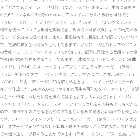
リ「どこでもディーガ」（無料）（※3）（※11）を使えば、本機に録画さ
れた6チャンネル×16日分の番組やリアルタイムの放送の視聴が可能です
（※8）（※11）。アプリをインストールしたスマートフォンやタブレット
端末を使っていつでも番組を視聴でき、視聴時の通信状況によって画質や通
信モードを自由に選べます。また、番組持ち出し機能にも対応していますの
で、電波の届かない場所でも使用できます。さらに、話題のドラマやアニメ
の番組ニュース（※12）をアプリでお知らせ。記事に関連する番組をその場
で視聴や録画予約をすることもできます。, 本機ではリッピングしたCD楽曲
（※13）（※14）をスマートフォンアプリ「どこでもディーガ」（無料）
（※3）を使ってスマートフォンで聴くことができます。スマホ用ファイル
（AAC）に加え、ディーガにCDを取り込むときに「ハイレゾリマスター保
存」で作成したFLACやWAVのファイルの再生も可能なので、ネットワーク環
境と再生機器に適した音質を選んで音楽をお楽しみいただけます（※15）
（※16）（※17）。さらに、スマートフォンに取り込んで持ち出しもできる
ので、通信量が気になる場合や通信できない場所で聴きたい場合でも楽しめ
ます。, スマートフォンアプリ「どこでもディーガ」（無料）（※3）を使え
ば、スマートフォンで撮影した写真・動画をSNSへアップするのと同じ感覚
で本機へ送り、保存することができます（※4）。さらに、写真・動画にメ