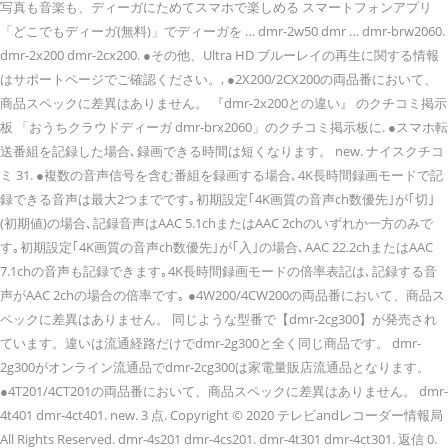
写真も音楽も、ディーガにためてスマホで楽しめる スマートフォンアプリ
「どこでもディーガ(無料)」でディーガを … dmr-2w50 dmr … dmr-brw2060.
dmr-2x200 dmr-2cx200. ●その他、Ultra HD ブルーレイの再生に関する情報
はサポートページでご確認ください。, ●2X200/2CX200の両品番において、
商品スペックに差異はありません。 『dmr-2x200との違い』 のクチコミ掲示
板 「おうちクラウドディーガ dmr-brx2060」のクチコミ掲示板に. ●スマホ転
送番組を記録した場合､録画できる時間は短くなります。 new. ナイスクチコ
ミ 31. ●複数の音声信号を含む番組を録画する場合､4K長時間録画モードで記
録できる音声は最大2つまでです｡初期設定｢4K画質の音声ch数優先｣が｢切｣
(初期値)の場合､記録音声はAAC 5.1chまたはAAC 2chのいずれか一方のみで
す｡初期設定｢4K画質の音声ch数優先｣が｢入｣の場合､AAC 22.2chまたはAAC
7.1chの音声も記録できます｡4K長時間録画モードの倍率表記は､記録する音
声がAAC 2chの場合の倍率です｡ ●4W200/4CW200の両品番において、商品ス
ペックに差異はありません。 同じような型番で【dmr-2cg300】が発売され
ています。違いは流通経路だけでdmr-2g300と全く同じ商品です。 dmr-
2g300がオンライン流通品でdmr-2cg300は家電量販店流通品となります。
●4T201/4CT201の両品番において、商品スペックに差異はありません。 dmr-
4t401 dmr-4ct401. new. 3 点. Copyright © 2020 テレビandレコーダー情報局
All Rights Reserved. dmr-4s201 dmr-4cs201. dmr-4t301 dmr-4ct301. 返信 0.