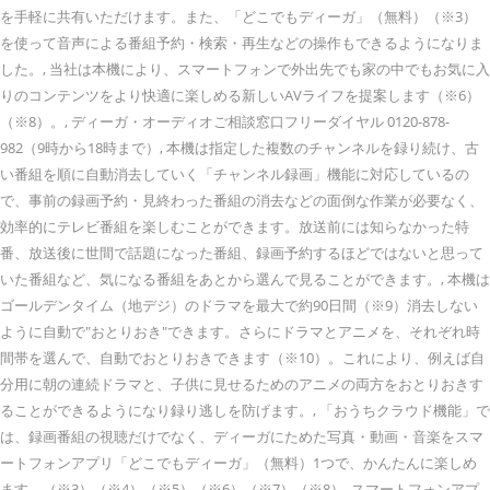
を手軽に共有いただけます。また、「どこでもディーガ」（無料）（※3）
を使って音声による番組予約・検索・再生などの操作もできるようになりま
した。, 当社は本機により、スマートフォンで外出先でも家の中でもお気に入
りのコンテンツをより快適に楽しめる新しいAVライフを提案します（※6）
（※8）。, ディーガ・オーディオご相談窓口フリーダイヤル 0120-878-
982（9時から18時まで）, 本機は指定した複数のチャンネルを録り続け、古
い番組を順に自動消去していく「チャンネル録画」機能に対応しているの
で、事前の録画予約・見終わった番組の消去などの面倒な作業が必要なく、
効率的にテレビ番組を楽しむことができます。放送前には知らなかった特
番、放送後に世間で話題になった番組、録画予約するほどではないと思って
いた番組など、気になる番組をあとから選んで見ることができます。, 本機は
ゴールデンタイム（地デジ）のドラマを最大で約90日間（※9）消去しない
ように自動で"おとりおき"できます。さらにドラマとアニメを、それぞれ時
間帯を選んで、自動でおとりおきできます（※10）。これにより、例えば自
分用に朝の連続ドラマと、子供に見せるためのアニメの両方をおとりおきす
ることができるようになり録り逃しを防げます。, 「おうちクラウド機能」で
は、録画番組の視聴だけでなく、ディーガにためた写真・動画・音楽をスマ
ートフォンアプリ「どこでもディーガ」（無料）1つで、かんたんに楽しめ
ます。（※3）（※4）（※5）（※6）（※7）（※8）, スマートフォンアプ