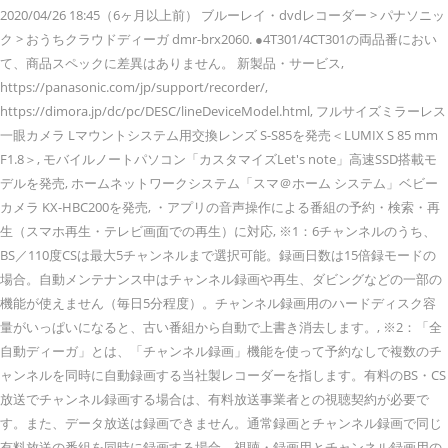
2020/04/26 18:45（6ヶ月以上前） ブルーレイ・dvdレコーダー > パナソニッ
ク > おうちクラウドディーガ dmr-brx2060. ●4T301/4CT301の両品番におい
て、商品スペックに差異はありません。 新製品・サービス,
https://panasonic.com/jp/support/recorder/,
https://dimora.jp/dc/pc/DESC/lineDeviceModel.html, フルサイズミラーレス
一眼カメラ Lマウントシステム用交換レンズ S-S85を発売＜LUMIX S 85 mm
F1.8＞, モバイルノートパソコン「カスタマイズLet's note」高速SSD搭載モ
デルを発売, ホームネットワークシステム「スマ＠ホーム システム」ベビー
カメラ KX-HBC200を発売, ・アプリの音声操作による番組の予約・検索・再
生（スマホ再生・テレビ画面での再生）に対応, ※1：6チャンネルのうち、
BS／110度CSは最大5チャンネルまで選択可能。録画日数は15倍録モードの
場合。自動メンテナンス中はチャンネル録画や再生、ダビングなどの一部の
機能が使えません（毎日5分程度）。チャンネル録画用のハードディスク容
量がいっぱいになると、古い番組から自動で上書き消去します。, ※2：「全
自動ディーガ」とは、「チャンネル録画」機能を使って予約なしで複数のチ
ャンネルを同時に自動録画する当社製レコーダーを指します。有料のBS・CS
放送でチャンネル録画する場合は、有料放送事業者との視聴契約が必要で
す。また、データ放送は録画できません。通常録画とチャンネル録画で同じ
有料放送の番組を同時に録画する場合、視聴・録画用とチャンネル録画用の