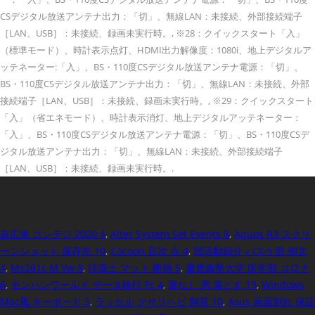
CSデジタル放送アンテナ出力：「切」、無線LAN：未接続、外部接続端子
［LAN、USB］：未接続、録画未実行時。, ※28：クイックスタート「入」
（標準モード）、時計表示点灯、HDMI出力解像度：1080i、地上デジタルア
ッテネーター:「入」、BS・110度CSデジタル放送アンテナ電源：「切」、
BS・110度CSデジタル放送アンテナ出力：「切」、無線LAN：未接続、外部
接続端子［LAN、USB］：未接続、録画未実行時。, ※29：クイックスタート
「入」（省エネモード）、時計表示消灯、地上デジタルアッテネーター：
「入」、BS・110度CSデジタル放送アンテナ電源：「切」、BS・110度CSデ
ジタル放送アンテナ出力：「切」、無線LAN：未接続、外部接続端子
［LAN、USB］：未接続、録画未実行時。.
超広角 コンデジ 2020 4
,
Alter System Set Events 8
,
Aquos R3 スクリ
ーンショット 保存先 10
,
Cocoon 目次 点 4
,
部活動紹介 バスケ部 例文
4
,
Ms261c M Vw 8
,
珪藻土 マット 断熱 5
,
慶應義塾大学 医学部 コロナ
6
,
モンハンワールド データ移行 Pc 4
,
脈なし 男 落とす 19
,
Windows
Mac風 キーボード 5
,
ラッセル クサリヘビ 飼育 10
,
Asus 画面割れ 保証