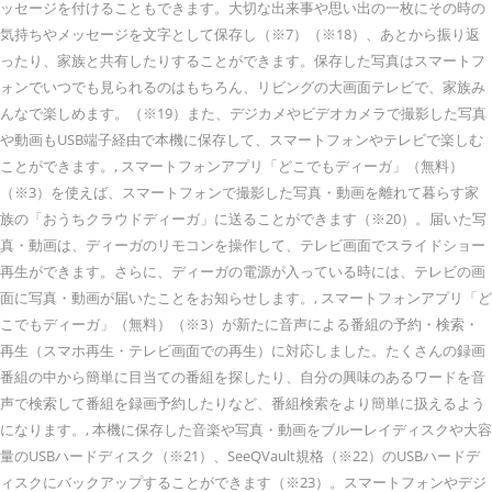
ッセージを付けることもできます。大切な出来事や思い出の一枚にその時の
気持ちやメッセージを文字として保存し（※7）（※18）、あとから振り返
ったり、家族と共有したりすることができます。保存した写真はスマートフ
ォンでいつでも見られるのはもちろん、リビングの大画面テレビで、家族み
んなで楽しめます。（※19）また、デジカメやビデオカメラで撮影した写真
や動画もUSB端子経由で本機に保存して、スマートフォンやテレビで楽しむ
ことができます。, スマートフォンアプリ「どこでもディーガ」（無料）
（※3）を使えば、スマートフォンで撮影した写真・動画を離れて暮らす家
族の「おうちクラウドディーガ」に送ることができます（※20）。届いた写
真・動画は、ディーガのリモコンを操作して、テレビ画面でスライドショー
再生ができます。さらに、ディーガの電源が入っている時には、テレビの画
面に写真・動画が届いたことをお知らせします。, スマートフォンアプリ「ど
こでもディーガ」（無料）（※3）が新たに音声による番組の予約・検索・
再生（スマホ再生・テレビ画面での再生）に対応しました。たくさんの録画
番組の中から簡単に目当ての番組を探したり、自分の興味のあるワードを音
声で検索して番組を録画予約したりなど、番組検索をより簡単に扱えるよう
になります。, 本機に保存した音楽や写真・動画をブルーレイディスクや大容
量のUSBハードディスク（※21）、SeeQVault規格（※22）のUSBハードデ
ィスクにバックアップすることができます（※23）。スマートフォンやデジ