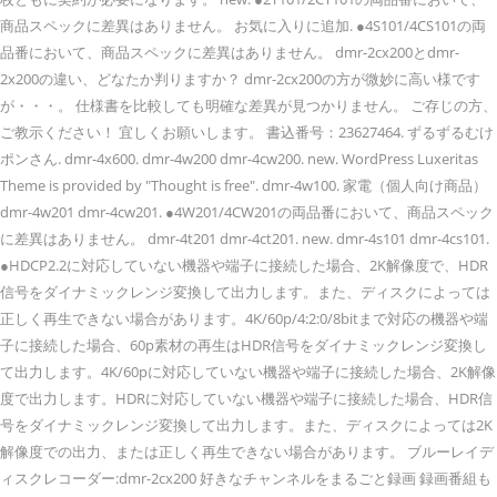
商品スペックに差異はありません。 お気に入りに追加. ●4S101/4CS101の両
品番において、商品スペックに差異はありません。 dmr-2cx200とdmr-
2x200の違い、どなたか判りますか？ dmr-2cx200の方が微妙に高い様です
が・・・。 仕様書を比較しても明確な差異が見つかりません。 ご存じの方、
ご教示ください！ 宜しくお願いします。 書込番号：23627464. ずるずるむけ
ポンさん. dmr-4x600. dmr-4w200 dmr-4cw200. new. WordPress Luxeritas
Theme is provided by "Thought is free". dmr-4w100. 家電（個人向け商品）
dmr-4w201 dmr-4cw201. ●4W201/4CW201の両品番において、商品スペック
に差異はありません。 dmr-4t201 dmr-4ct201. new. dmr-4s101 dmr-4cs101.
●HDCP2.2に対応していない機器や端子に接続した場合、2K解像度で、HDR
信号をダイナミックレンジ変換して出力します。また、ディスクによっては
正しく再生できない場合があります。4K/60p/4:2:0/8bitまで対応の機器や端
子に接続した場合、60p素材の再生はHDR信号をダイナミックレンジ変換し
て出力します。4K/60pに対応していない機器や端子に接続した場合、2K解像
度で出力します。HDRに対応していない機器や端子に接続した場合、HDR信
号をダイナミックレンジ変換して出力します。また、ディスクによっては2K
解像度での出力、または正しく再生できない場合があります。 ブルーレイデ
ィスクレコーダー:dmr-2cx200 好きなチャンネルをまるごと録画 録画番組も