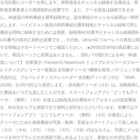
る当社製レコーダーを指します。有料放送をチャンネル録画する場合は、有
料放送事業者との視聴契約が必要です。また、データ放送は録画できませ
ん。4K放送の有料番組を通常録画中は、該当番組のチャンネル録画は一時停
止します。ハイビジョン放送の有料番組の通常録画とチャンネル録画で同じ
番組を同時に録画するためには視聴・録画用ACAS番号とチャンネル録画用B-
CAS番号の両方に契約が必要です。, その他、Ultra HD ブルーレイの再生に関
する情報はサポートページでご確認ください。. ●2W50/2CW50の両品番にお
いて、商品スペックに差異はありません。, 【BS／110度CSによる4K・8K放
送について】 在庫僅少 . Panasonic Newsroom トッププレスリリースブルー
レイディスクレコーダー新製品 全自動ディーガ 1機種を発売, パナソニック株
式会社は、ブルーレイディスクレコーダー 全自動ディーガ（※2）「DMR-
2X200」を3月13日より発売します。, 全自動ディーガ（※2）は、自動録画し
た番組をいつでも楽しむことができ、スマートフォンアプリ「どこでもディ
ーガ」（無料）（※3）を使えば録画済みの番組やリアルタイムの放送番組
を、外出先からでも視聴できて便利と好評をいただいています。本機ではス
マートフォンアプリ「どこでもディーガ」（無料）（※3）の進化により、
ディーガにためた録画番組や写真・動画・音楽をスマートフォンで楽しめる
（※3）（※4）（※5）（※6）（※7）（※8）のはもちろん、写真にメッセ
ージを付けてテレビの大画面で楽しめるようになり、家族との大切な思い出