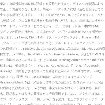
※24：4倍速以上のBD-Rに記録する必要があります。ディスクの状態によっ
て正しく再生できないときは、内蔵ハードディスクに取り込むと安定して再
生できる場合があります。, ・CLUB PanasonicのLINE公式アカウントに友だ
ち登録して、気になる番組検索や録画予約も可能。また、録画番組の検索や
スマートフォンアプリ「どこでもディーガ」（無料）, ※26：本体で録画・
ダビングが同時に行われている場合など、2ヶ所への転送ができない場合が
あります。, ●Blu-ray Disc（TM）（ブルーレイディスク）、Blu-ray（TM）
（ブルーレイ）及びその関連のロゴは、ブルーレイディスクアソシエーショ
ンの商標です。, ●SeeQVaultおよびSeeQVaultロゴはNSM Initiatives LLCの商
標です。, ●HDMI、High-Definition Multimedia Interface、およびHDMIロゴ
は、米国およびその他の国におけるHDMI Licensing Administrator, Inc. の商
標または、登録商標です。, ●Apple、Appleのロゴ、iPhone、iPod touch、
iTunesは、米国および他の国々で登録されたApple Inc.の商標です。iPadは
Apple Inc.の商標です。, ●Gracenote、Gracenoteロゴとロゴタイプ、
Gracenote MusicID は、米国およびその他の国における Gracenote Inc.の登
録商標または商標です。, ●その他、本文で記載されている各種名称、会社
名、商品名などは各社の商標または登録商標です。なお、本文中ではTM、,
※27：クイックスタート「切」／時計表示消灯、地上デジタルアッテネータ
ー：「入」、BS・110度CSデジタル放送アンテナ電源：「切」、BS・110度