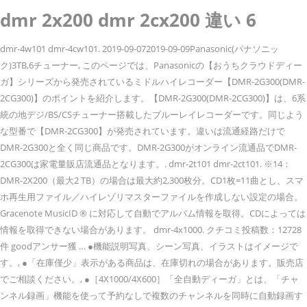
dmr 2x200 dmr 2cx200 違い 6
dmr-4w101 dmr-4cw101. 2019-09-072019-09-09Panasonic(パナソニッ
ク)3TB,6チューナー, このページでは、Panasonicの【おうちクラウドディー
ガ】シリーズから発売されているミドルハイレコーダー【DMR-2G300(DMR-
2CG300)】のポイントを紹介します。【DMR-2G300(DMR-2CG300)】は、6系
統の地デジ/BS/CSチューナー搭載したブルーレイレコーダーです。同じよう
な型番で【DMR-2CG300】が発売されています。違いは流通経路だけで
DMR-2G300と全く同じ商品です。DMR-2G300がオンライン流通品でDMR-
2CG300は家電量販店流通品となります。. dmr-2t101 dmr-2ct101. ※14：
DMR-2X200（最大2 TB）の場合は最大約2,300枚分。CD1枚=11曲とし、スマ
ホ再生用ファイル／ハイレゾリマスターファイルを作成しない設定の場合。
Gracenote MusicID ® に対応して自動でアルバム情報を取得。CDによっては
情報を取得できない場合があります。 dmr-4x1000. クチコミ投稿数：12728
件 goodアンサー獲 … ●機能説明写真、シーン写真、イラストはイメージで
す。, ●「在庫僅少」表示がある商品は、在庫切れの場合があります。販売店
でご相談ください。, ●［4X1000/4X600］「全自動ディーガ」とは、「チャ
ンネル録画」機能を使って予約なしで複数のチャンネルを同時に自動録画す