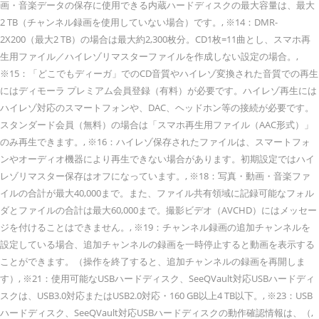
画・音楽データの保存に使用できる内蔵ハードディスクの最大容量は、最大
2 TB（チャンネル録画を使用していない場合）です。, ※14：DMR-
2X200（最大2 TB）の場合は最大約2,300枚分。CD1枚=11曲とし、スマホ再
生用ファイル／ハイレゾリマスターファイルを作成しない設定の場合。,
※15：「どこでもディーガ」でのCD音質やハイレゾ変換された音質での再生
にはディモーラ プレミアム会員登録（有料）が必要です。ハイレゾ再生には
ハイレゾ対応のスマートフォンや、DAC、ヘッドホン等の接続が必要です。
スタンダード会員（無料）の場合は「スマホ再生用ファイル（AAC形式）」
のみ再生できます。, ※16：ハイレゾ保存されたファイルは、スマートフォ
ンやオーディオ機器により再生できない場合があります。初期設定ではハイ
レゾリマスター保存はオフになっています。, ※18：写真・動画・音楽ファ
イルの合計が最大40,000まで。また、ファイル共有領域に記録可能なフォル
ダとファイルの合計は最大60,000まで。撮影ビデオ（AVCHD）にはメッセー
ジを付けることはできません。, ※19：チャンネル録画の追加チャンネルを
設定している場合、追加チャンネルの録画を一時停止すると動画を表示する
ことができます。（操作を終了すると、追加チャンネルの録画を再開しま
す）, ※21：使用可能なUSBハードディスク、SeeQVault対応USBハードディ
スクは、USB3.0対応またはUSB2.0対応・160 GB以上4 TB以下。, ※23：USB
ハードディスク、SeeQVault対応USBハードディスクの動作確認情報は、（,