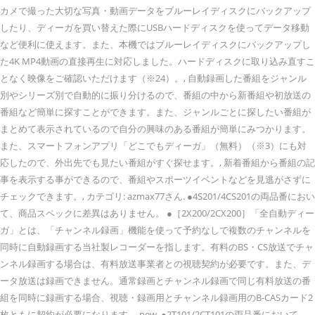
カメで撮った大切な写真・動画データをブルーレイディスクにバックアップ
したり、ディーガを買い替えた際にUSBハードディスクを使ってデータ移動
など便利に使えます。また、本機ではブルーレイディスクにバックアップし
た4K MP4動画の直接再生に対応しました。ハードディスクに取り込み直すこ
となく映像をご確認いただけます（※24）。, 自動録画した番組をジャンル
別やシリーズ別で自動的に振り分けるので、番組の中から新番組や初放送の
番組など簡単に探すことができます。また、ジャンルごとに探したい番組が
まとめて表示されているので自分の興味のある番組が簡単にみつかります。
また、スマートフォンアプリ「どこでもディーガ」（無料）（※3）にも対
応したので、外出先でも見たい番組がすぐ探せます。, 新着番組から番組の記
事を表示する事ができるので、番組やスポーツイベントなどを見逃がさずに
チェックできます。, カテゴリ: azmax77さん. ●4S201/4CS201の両品番におい
て、商品スペックに差異はありません。 ●［2X200/2CX200］「全自動ディー
ガ」とは、「チャンネル録画」機能を使って予約なしで複数のチャンネルを
同時に自動録画する当社製レコーダーを指します。有料のBS・CS放送でチャ
ンネル録画する場合は、有料放送事業者との視聴契約が必要です。また、デ
ータ放送は録画できません。通常録画とチャンネル録画で同じ有料放送の番
組を同時に録画する場合、視聴・録画用とチャンネル録画用のB-CASカード2
枚ともに契約が必要になります。 new. ●2T101/2CT101の両品番において、