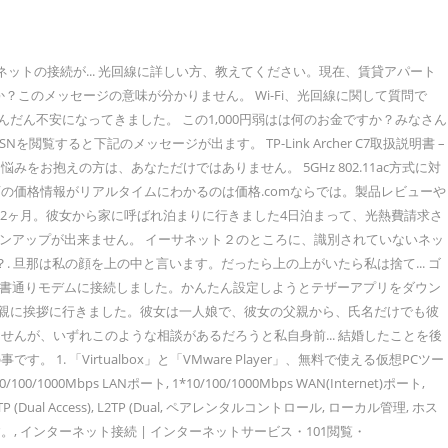
ットの接続が... 光回線に詳しい方、教えてください。現在、賃貸アパート
しますか？このメッセージの意味が分かりません。 Wi-Fi、光回線に関して質問で
だん不安になってきました。 この1,000円弱はは何のお金ですか？みなさん
覧すると下記のメッセージが出ます。 TP-Link Archer C7取扱説明書 –
抱えの方は、あなただけではありません。 5GHz 802.11ac方式に対
のお店の価格情報がリアルタイムにわかるのは価格.comならでは。製品レビューや
って2ヶ月。彼女から家に呼ばれ泊まりに行きました4日泊まって、光熱費請求さ
3441426. なくサインアップが出来ません。 イーサネット２のところに、識別されていないネッ
 旦那は私の顔を上の中と言います。だったら上の上がいたら私は捨て... ゴ
た。説明書通りモデムに接続しました。かんたん設定しようとテザーアプリをダウン
手両親に挨拶に行きました。彼女は一人娘で、彼女の父親から、氏名だけでも彼
んが、いずれこのような相談があるだろうと私自身前... 結婚したことを後
Virtualbox」と「VMware Player」、無料で使える仮想PCツー
/1000Mbps LANポート, 1*10/100/1000Mbps WAN(Internet)ポート,
PoE, PPTP (Dual Access), L2TP (Dual, ペアレンタルコントロール, ローカル管理, ホス
いします。, インターネット接続 | インターネットサービス・101閲覧・