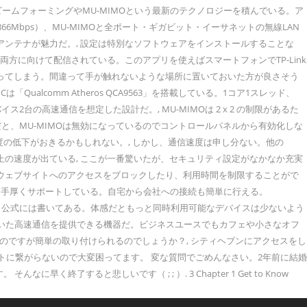
え、 ビームフォーミングやMU-MIMOという最新のテクノロジーを積んでいる。ア
866Mbps）、MU-MIMOと全ポート・ギガビット・イーサネットの無線LAN
ンテナが魅力だ。, 設定は特別なソフトウェアをインストールすることな
とiOS両方に向けて配信されている。このアプリを使えばスマートフォンでTP-Link
滑ってしまう。間違って手が触れないような場所に置いておいた方が良さそう
ualcomm Atheros QCA9563」を搭載している。1コア1スレッド、
の高速通信を想定した設計だ。, MU-MIMOは 2 x 2 の制限があるた
と、MU-MIMOは無効になっているのでコントロールパネルから有効化しな
度の低下がおきるかもしれない。, しかし、通信速度は申し分ない。他の
倍以上の速度が出ている, ここが一番驚いたが、セキュリティ設定がなかなか充実
むウェブサイトへのアクセスをブロックしたり、利用時間を制限することがで
 接続も手厚くサポートしている。自宅から会社への接続も簡単に行える。
、15台と公式には書いてある。体感だともっと同時利用可能なデバイスは少ないよう
いた高速通信を提供できる機器だ。ビジネスユースでもカフェや小さなオフ
いのですが簡単の取り付けられるのでしょうか？, シティヘブンにアクセスをし
ットに繋がらないので大変困ってます。 変な質問でごめんなさい。2年前に結婚
すると悲しいです（ ; ; ）. 3 Chapter 1 Get to Know