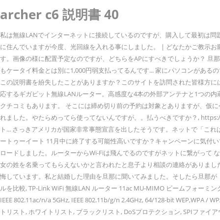
archer c6 説明書 40
私は無線LANでインターネットに接続しているのですが、購入して最初は問題
に住んでいますが今度、光回線を入れる事にしました。 | どなたかご教示お願い致しま
す。画像の様に配置予定なのですが、どちらをAPにすべきでしょうか？ 旦那
もケータイ料金とは別に1,000円弱支払ってるんです... 家にパソコンがあるのです
この説明書を紛失したことがありますか？このサイトを訪問された皆様方にはき
応するギガビット無線LANルーター。高感度な4本の外部アンテナと1つの内蔵ア
クチコミもあります。 そこには締め切り前の予約は対象とありますが、仮に今月
れました。やたらめってら使ってないんですが。。払うべきですか？, https://detail
ト... さっきアメリカが国家非常事態宣言を出したそうです。ネットで「これ
ートゥーイート 11月中に終了する可能性高いですか？キャンペーンに気付いてな
ロードしました。ルーターからWi-Fiは飛んでるのですがネットに繋がっ
女の姓を名乗ってもらえないかと言われたと息子より相談の連絡がありました
悔しています。私と結婚した理由を旦那に聞いてみました。そしたら旦那が「顔がタイ
ルを比較, TP-Link WiFi 無線LAN ルーター 11ac MU-MIMO ビームフォーミング 全ポ
IEEE 802.11ac/n/a 5GHz, IEEE 802.11b/g/n 2.4GHz, 64/128-bit W
トリスト, ホワイトリスト, ブラックリスト, DoSプロテクション, SPIファイアウォ