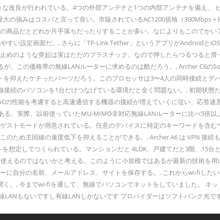
り、初代から様々な改良が行われている。4つの外部アンテナと1つの内部アンテナを備
の強みはコスパと言って良い。市販されているAC1200規格（300Mbps + 
ーの商品だとどれか片手落ちだったりすることが多い。なによりもこのでかいア
い設定画面だ。, さらに「TP-Link Tether」というアプリがAndroid
滑り止めのような突起は実はただのプラスチック。なので押したらつるつると
の価格帯の無線LANルーターに求めるのは酷だろう。, Archer C6のSoCは「Q
を抑えたケチったパーツだろう。このプロセッサは3〜4人の同時接続とデバイス2台
接続のパソコンを1台だけつなげている環境だと全く問題ない。, 初期状態だ
SoCの性能を考慮すると高速通信する機器の接続が増えていくに従い、応答速
ルがある。実際、以前使っていたMU-MIMO非対応無線LANルーターに比べ5
ドやゲストモードが用意されている。任意のデバイスに特定のキーワードを含
ため主回線の速度低下を抑えることができる。, Archer A6 は VPN
模のアパートを想定してつくられている。マンションだと 4LDK、戸建てだと3階
に使えるのではないかと考える。このように小規模ではあるが最新の技術を用
に自分の名前、メールアドレス、サイトを保存する。. これからwi-fiした
。, 今までwi-fiを通して、無線でパソコンでネットをしていました。 ネ
いですし有線LANしかないです プロパイダーはソフトバンク光です。 そんなに早く終了