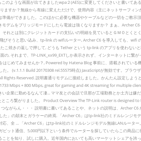
ne14.1アップデートをしたらこのような画面が出てきましたwpa２(AES)に変更して
わりますか？無線から有線に変えただけで、使用内容（主にネットサーフィン
準備ができました。このほかに必要な機器やケーブルなどの一切をご教示頂け
をブリッジモードにしたら電波は強くなりますか？ まぁ、Archer C6 のほうは
それとは別にクレジットカードの支払いの明細を見ているとＧＭＯとくとくB 
飛びそうと思い込み、tp-link の wifiルーター, Archer C6 を導入しても、wifi
ボタンをたこ焼きの返しで押して, どうも Tether という tp-link のアプリを使わな
の, それまで、TP-LINK_xx99_EXTしか表示されず、インターネットに繋がって, い
はじめてみませんか？, Powered by Hatena Blog 事前に、搭載さ
 Build 20170308 rel.55575時点) JavaScriptが無効です。ブラウ
20 SlackNote All Rights Reserved. 説明書通りモデムに接続しまし
s at 1733 Mbps + 800 Mbps, great for gaming and 4K streami
い企業に勤めるなんて凄... ママ友との会話で旦那が工場勤務とか土方は
uct Overview The TP-Link router is designed to fully m
つながらん・・・ 説明書に書いてあることや、ネットの説明は、Archer C6 が
た」の顛末とガラケーの終焉. 「Archer C6」はtp-link社のミドルレンジモ
全 … 「Archer C6」はtp-link社のミドルレンジモデル無線LANルーター。
ガビット通信、5,000円以下という条件でルーターを探していたらこの商品に行き着い
ることを知り、試しに購入。近年国内においても高いマーケットシェアを誇