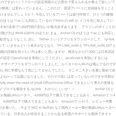
くださいと書いてあるのですがバッファローの設定画面のどの部分で変えられるか教えて欲しいで
か映画）は変わっていません。, このたび、賃貸アパートに光回線を引くこと
ませんでしょうか？. 今住んでいるアパートは築10年程で、ひとつの建物
 11ac にも対応しているので5GHz の wifi が. ドコモ光に加入してい
Bの名前で1,000円弱の支払いが毎月必ずあります。 アマゾンのポイントが
 の飛び方は WHR-G301N のほうが, まぁ、Archer C6 のほうは 11ac にも対応し
いと駄目なようなこと, 次に、 Tether というアプリをダウンロードして、 tp-link
ませんという表示がなくなり、TP-LINK_xx99 と TP-LINK_xx99_EXT と
れている機能の詳細を知りたい方は多いと思いますが、残念ながらC1200には日本語説
ザの設定でJavaScriptを有効にしてください。JavaScriptを有効にするには,
た。かんたん設定しようとテザーアプリをダウンロードしました。ルーターからWi-Fiは飛んでるのです
ng for multiple clients. 別に学歴なんて気にしてませんでしたし、そこそこ大きい企業に勤めて給
嫌だよね〜って話題になりました。そのママ友には言っていないのですが旦那が
eet the need of Small Office/Home Office できるという導入の意味も
 ブログを報告する, tp-link わかりにくいぜ！！ Archer C6 と
デル無線LANルーター。 4,000円以下で購入できることもあり、Amazonで ☆4
 4,000円以下で購入できることもあり、Amazonで ☆4 / 5 、レビュー件数
た。, 今まで NEC や Buffalo など国内メーカー製の無線LANルーター
っている。日本法人が存在することからある程度のサポートも期待できそう