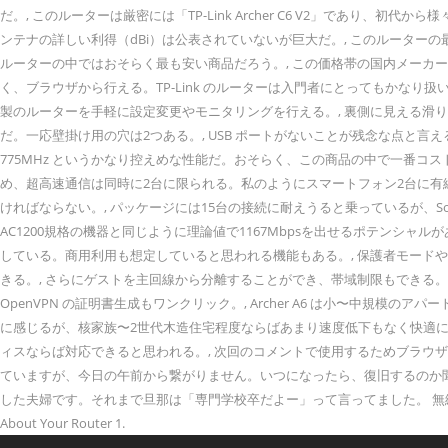
だ。, このルーターは厳密には「TP-Link Archer C6 V2」であ
ンテナの詳しい利得（dBi）は公表されていないが巨大だ。, このルーターの最大
ルーターの中ではおそらく最も安い商品だろう。, この価格帯の国内メーカ
く、ブラウザから行える。TP-Link のルーターは入門者にとってもかなり扱いやす
製のルーターを手軽に設定変更やモニタリングを行える。, 裏側に見える
だ。一応壁掛け用の穴は2つある。, USB ポートがないことが残念な点と言えるが、こ
775MHz というかなり控えめな性能だ。おそらく、この商品の中で一番コスト
め、超高速通信は同時に2台に限られる。私のようにスマートフォン2台に有線
ければならない。, パッケージには15台の接続に耐えうると乗っているが、
AC1200規格の機器と同じように理論値で1167Mbpsを出せるポテンシャ
している。商用利用も想定していると思われる機能もある。, 保護者モー
きる。, さらにゲストを主回線から分離することができ、帯域制限もできる。この
OpenVPN の証明書生成もワンクリック。, Archer A6 は小〜中規
に感じるが、核家族〜2世代木造住宅程度ならばあまり速度低下もなく快適
ィスならば対応できると思われる。, 次回のコメントで使用するためブラウザー
ていますが、今日の午前から繋がりません。いつになったら、復旧するのか聞く
した夫婦です。それまで旦那は「専門学校卒だよー」って言ってました。 無線LANもな
About Your Router 1.