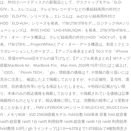
は、外付けハードディスクの新製品として、デスクトップモデル「ELD-
GTV」3…, エレコムは、テレビやレコーダーなどの番組録画用の外付け
HDD「ELD-FTV」シリーズを…, エレコムは、auひかり録画用外付け
HDD「ELD-AUH」シリーズを発表。1TB/2TB/3TBモデ…, ロジテックINAソリ
ューションズは、外付けHDD「LHD-ENBU3QW」を発表。2TB/3TB/4TB/6…,
アイ・オー・データ機器は、テレビ録画用の外付けHDD「HDCY-UT」を発
表。1TB/2TBモ…, ProjectWhiteとアイ・オー・データ機器は、初音ミクとコ
ラボレーションしたポータブ…, 【アップル発表まとめ】5Gスマホ「iPhone
12」登場やiPhone旧モデルの値下げなど, 【アップル発表まとめ】M1チップ
搭載MacBook Air、MacBook Pro、Mac mini, 2020年10月1日たばこ値上げ。
「IQOS」「Ploom TECH」「glo」増税後の価格は？, ※情報の取り扱いには
充分に注意し、確認した上で掲載しておりますが、その正確性、妥当性、適
法性、目的適合性等いかなる保証もいたしません。※特段の記載がない限
り、本体のみの税込価格を掲載しております。※掲載されている価格は記事
掲載時のものとなります。税込価格に関しては、消費税の税率により変動す
ることがあります。, FMV LIFEBOOK UHシリーズ WU2/C3 KC_WU2C3 Core
i5・メモリ8GB・SSD 256GB搭載モデル. hdd台数 hdd単体 容量 hdd 総容量
raid5 総容量 raid5 1台 raid5 利用効率 raid6 総容量 raid6 1台 raid6 利用効率
hdd費用 3.0円／gb ラインナップは1.0〜4.0TBまで1.0TB刻みで4種類用意さ