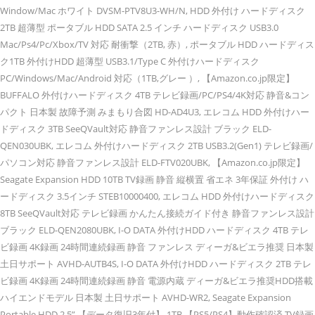
Window/Mac ホワイト DVSM-PTV8U3-WH/N, HDD 外付け ハードディスク
2TB 超薄型 ポータブル HDD SATA 2.5 インチ ハードディスク USB3.0
Mac/Ps4/Pc/Xbox/TV 対応 耐衝撃（2TB, 赤）, ポータブル HDD ハードディス
ク1TB 外付けHDD 超薄型 USB3.1/Type C 外付けハードディスク
PC/Windows/Mac/Android 対応（1TB,グレー ）, 【Amazon.co.jp限定】
BUFFALO 外付けハードディスク 4TB テレビ録画/PC/PS4/4K対応 静音&コン
パクト 日本製 故障予測 みまもり合図 HD-AD4U3, エレコム HDD 外付けハー
ドディスク 3TB SeeQVault対応 静音ファンレス設計 ブラック ELD-
QEN030UBK, エレコム 外付けハードディスク 2TB USB3.2(Gen1) テレビ録画/
パソコン対応 静音ファンレス設計 ELD-FTV020UBK, 【Amazon.co.jp限定】
Seagate Expansion HDD 10TB TV録画 静音 縦横置 省エネ 3年保証 外付け ハ
ードディスク 3.5インチ STEB10000400, エレコム HDD 外付けハードディスク
8TB SeeQVault対応 テレビ録画 かんたん接続ガイド付き 静音ファンレス設計
ブラック ELD-QEN2080UBK, I-O DATA 外付けHDD ハードディスク 4TB テレ
ビ録画 4K録画 24時間連続録画 静音 ファンレス ディーガ&ビエラ推奨 日本製
土日サポート AVHD-AUTB4S, I-O DATA 外付けHDD ハードディスク 2TB テレ
ビ録画 4K録画 24時間連続録画 静音 電源内蔵 ディーガ&ビエラ推奨HDD搭載
ハイエンドモデル 日本製 土日サポート AVHD-WR2, Seagate Expansion
Portable HDD 2.5” 【データ復旧3年付】 1TB 【PS5/PS4】動作確認済 TV録画