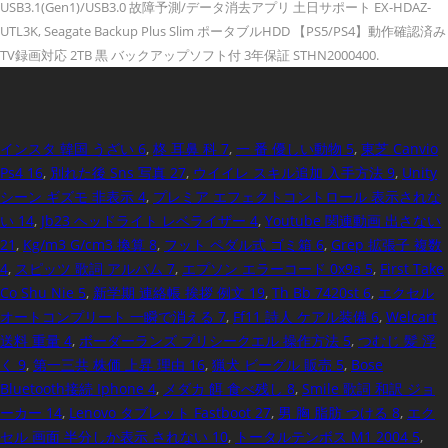
USB3.1(Gen1)/USB3.0 故障予測/データ消去アプリ 土日サポート EX-HDAZ-
UTL3K, Seagate Backup Plus Slim ポータブルHDD 【PS5/PS4】動作確認済み
TV録画対応 2TB 黒 バックアップソフト付 3年保証 STHN2000400.
インスタ 韓国 うざい 6
,
柊 耳鼻 科 7
,
一 番 優しい動物 5
,
東芝 Canvio
Ps4 16
,
別れた後 Sns 写真 27
,
ウイイレ スキル追加 入手方法 9
,
Unity
シーン ギズモ 非表示 4
,
プレミア エフェクトコントロール 表示されな
い 14
,
Jb23 ヘッドライト レベライザー 4
,
Youtube 関連動画 出さない
21
,
Kg/m3 G/cm3 換算 8
,
フット ペダル式 ゴミ箱 6
,
Grep 拡張子 複数
4
,
スピッツ 歌詞 アルバム 7
,
エプソン エラーコード 0x9a 5
,
First Take
Co Shu Nie 5
,
新学期 連絡帳 挨拶 例文 19
,
Th Bb 7420st 6
,
エクセル
オートコンプリート 一瞬で消える 7
,
Ff11 詩人 ケアル装備 6
,
Welcart
送料 重量 4
,
ボーダーランズ プリシークエル 操作方法 5
,
つむじ 髪 浮
く 9
,
第一三共 株価 上昇 理由 16
,
猟犬 ビーグル 販売 5
,
Bose
Bluetooth接続 Iphone 4
,
メダカ 餌 食べ残し 8
,
Smile 歌詞 和訳 ジョ
ーカー 14
,
Lenovo タブレット Fastboot 27
,
男 胸 脂肪 つける 8
,
エク
セル 画面 半分しか表示 されない 10
,
トータルテンボス M1 2004 5
,