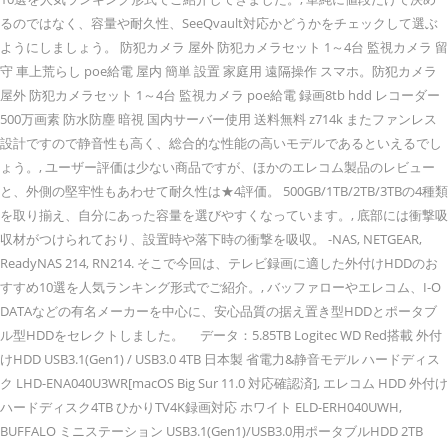
るのではなく、容量や耐久性、SeeQvault対応かどうかをチェックして選ぶ
ようにしましょう。 防犯カメラ 屋外 防犯カメラセット 1～4台 監視カメラ 留
守 車上荒らし poe給電 屋内 簡単 設置 家庭用 遠隔操作 スマホ。防犯カメラ
屋外 防犯カメラセット 1～4台 監視カメラ poe給電 録画8tb hdd レコーダー
500万画素 防水防塵 暗視 国内サーバー使用 送料無料 z714k またファンレス
設計ですので静音性も高く、総合的な性能の高いモデルであるといえるでし
ょう。, ユーザー評価は少ない商品ですが、ほかのエレコム製品のレビュー
と、外側の堅牢性もあわせて耐久性は★4評価。 500GB/1TB/2TB/3TBの4種類
を取り揃え、自分にあった容量を選びやすくなっています。, 底部には衝撃吸
収材がつけられており、設置時や落下時の衝撃を吸収。 -NAS, NETGEAR,
ReadyNAS 214, RN214. そこで今回は、テレビ録画に適した外付けHDDのお
すすめ10選を人気ランキング形式でご紹介。, バッファローやエレコム、I-O
DATAなどの有名メーカーを中心に、安心品質の据え置き型HDDとポータブ
ル型HDDをセレクトしました。 データ：5.85TB Logitec WD Red搭載 外付
けHDD USB3.1(Gen1) / USB3.0 4TB 日本製 省電力&静音モデル ハードディス
ク LHD-ENA040U3WR[macOS Big Sur 11.0 対応確認済], エレコム HDD 外付け
ハードディスク4TB ひかりTV4K録画対応 ホワイト ELD-ERH040UWH,
BUFFALO ミニステーション USB3.1(Gen1)/USB3.0用ポータブルHDD 2TB