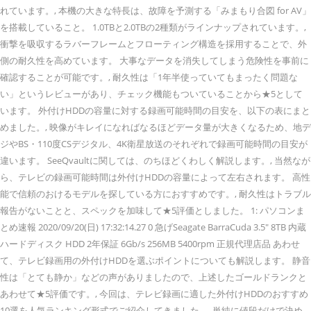
れています。, 本機の大きな特長は、故障を予測する「みまもり合図 for AV」
を搭載していること。 1.0TBと2.0TBの2種類がラインナップされています。,
衝撃を吸収するラバーフレームとフローティング構造を採用することで、外
側の耐久性を高めています。 大事なデータを消失してしまう危険性を事前に
確認することが可能です。, 耐久性は「1年半使っていてもまったく問題な
い」というレビューがあり、チェック機能もついていることから★5として
います。 外付けHDDの容量に対する録画可能時間の目安を、以下の表にまと
めました。, 映像がキレイになればなるほどデータ量が大きくなるため、地デ
ジやBS・110度CSデジタル、4K衛星放送のそれぞれで録画可能時間の目安が
違います。 SeeQvaultに関しては、のちほどくわしく解説します。, 当然なが
ら、テレビの録画可能時間は外付けHDDの容量によって左右されます。 高性
能で信頼のおけるモデルを探している方におすすめです。, 耐久性はトラブル
報告がないことと、スペックを加味して★5評価としました。 1: パソコンま
とめ速報 2020/09/20(日) 17:32:14.27 0 急げSeagate BarraCuda 3.5" 8TB 内蔵
ハードディスク HDD 2年保証 6Gb/s 256MB 5400rpm 正規代理店品 あわせ
て、テレビ録画用の外付けHDDを選ぶポイントについても解説します。 静音
性は「とても静か」などの声がありましたので、上述したゴールドランクと
あわせて★5評価です。, 今回は、テレビ録画に適した外付けHDDのおすすめ
10選を人気ランキング形式でご紹介してきました。, 単純に値段だけで決め