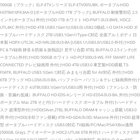
500GB（ブラック）ELP-ETVシリーズ ELP-ETV005UBK, ポータブルHDD
HDTB410FK3AA-D [ポータブルHDD 1TB ブラック], BUFFALO 耐衝撃対応 2.5
インチ(ポータブル) 外付けHDD 1TB ホワイト HD-PNF1.0U3-BWE, HDCZ-
UTL4KC 外付けHDD 4TB USB3.1Gen1(USB3.0) USB2.0接続, I-O DATA HDD ポ
ータブルハードディスク 2TB USB3.1Gen1/Type-C対応 全面アルミボディ 日
本製 HDPX-UTC2K, HD-NRLD8.0U3-BA [USB3.1/USB3.0/USB2.0 外付けHDD
PC＆TV録画 静音＆防振＆放熱設計 見守り合図 8TB], BUFFALO 2.5インチ(ポ
ータブル) 外付けHDD 500GB ホワイト HD-PCF500U3-WE, FFF SMART LIFE
CONNECTED テレビ録画用 外付けHDD 4TB USB3.0 東芝製HDD搭載 T3-
F04TK, BUFFALO USB3.1(Gen.1)対応 みまもり合図 for AV対応 外付けHDD
6TB ブラック HD-LDS6.0U3-BA, バッファロー パソコン＆テレビ録画用外付け
ハードディスク 4.0TBUSB3.1(Gen1)/USB3.0用 外付けHDD（ファンレス・防
振・音漏れ低減）BUFFALO HD-EDS-Aシリーズ HD-EDS4.0U3-BA, 外付けHDD
ポータブル Mac 2TB そと付けハードディスク ポータブル 外付けハードディ
スク 超薄型外付けHDD(Silver,2TB), BUFFALO DRAMキャッシュ搭載 USB3.0
用 外付けHDD(冷却ファン搭載) 4TB HD-GD4.0U3D, Maxone 外付けHDD 超薄
型 ポータブルハードディスク USB3.0対応 TV録画/PC/Mac/PS4/XBox適用
(500GB, Gray), アイオーデータ HDCZ-UTL6K 6TB 外付け ハードディスク USB
3.1 Gen 1(USB 3.0)/2.0対応 パソコン/テレビ録画対応, BUFFALO ターボPC