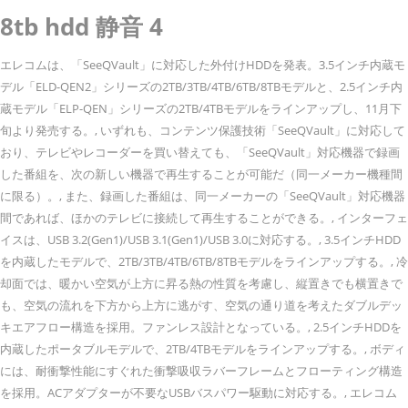
8tb hdd 静音 4
エレコムは、「SeeQVault」に対応した外付けHDDを発表。3.5インチ内蔵モ
デル「ELD-QEN2」シリーズの2TB/3TB/4TB/6TB/8TBモデルと、2.5インチ内
蔵モデル「ELP-QEN」シリーズの2TB/4TBモデルをラインアップし、11月下
旬より発売する。, いずれも、コンテンツ保護技術「SeeQVault」に対応して
おり、テレビやレコーダーを買い替えても、「SeeQVault」対応機器で録画
した番組を、次の新しい機器で再生することが可能だ（同一メーカー機種間
に限る）。, また、録画した番組は、同一メーカーの「SeeQVault」対応機器
間であれば、ほかのテレビに接続して再生することができる。, インターフェ
イスは、USB 3.2(Gen1)/USB 3.1(Gen1)/USB 3.0に対応する。, 3.5インチHDD
を内蔵したモデルで、2TB/3TB/4TB/6TB/8TBモデルをラインアップする。, 冷
却面では、暖かい空気が上方に昇る熱の性質を考慮し、縦置きでも横置きで
も、空気の流れを下方から上方に逃がす、空気の通り道を考えたダブルデッ
キエアフロー構造を採用。ファンレス設計となっている。, 2.5インチHDDを
内蔵したポータブルモデルで、2TB/4TBモデルをラインアップする。, ボディ
には、耐衝撃性能にすぐれた衝撃吸収ラバーフレームとフローティング構造
を採用。ACアダプターが不要なUSBバスパワー駆動に対応する。, エレコム