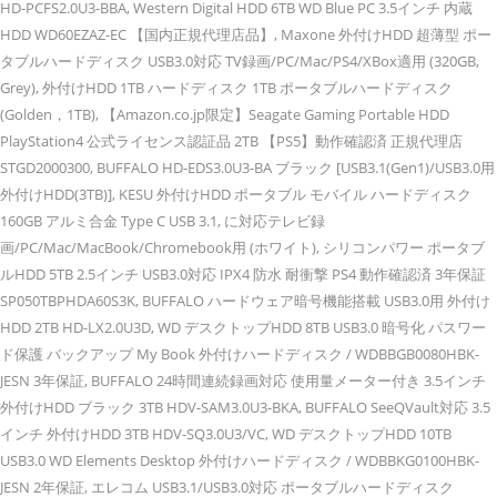
HD-PCFS2.0U3-BBA, Western Digital HDD 6TB WD Blue PC 3.5インチ 内蔵
HDD WD60EZAZ-EC 【国内正規代理店品】, Maxone 外付けHDD 超薄型 ポー
タブルハードディスク USB3.0対応 TV録画/PC/Mac/PS4/XBox適用 (320GB,
Grey), 外付けHDD 1TB ハードディスク 1TB ポータブルハードディスク
(Golden，1TB), 【Amazon.co.jp限定】Seagate Gaming Portable HDD
PlayStation4 公式ライセンス認証品 2TB 【PS5】動作確認済 正規代理店
STGD2000300, BUFFALO HD-EDS3.0U3-BA ブラック [USB3.1(Gen1)/USB3.0用
外付けHDD(3TB)], KESU 外付けHDD ポータブル モバイル ハードディスク
160GB アルミ合金 Type C USB 3.1, に対応テレビ録
画/PC/Mac/MacBook/Chromebook用 (ホワイト), シリコンパワー ポータブ
ルHDD 5TB 2.5インチ USB3.0対応 IPX4 防水 耐衝撃 PS4 動作確認済 3年保証
SP050TBPHDA60S3K, BUFFALO ハードウェア暗号機能搭載 USB3.0用 外付け
HDD 2TB HD-LX2.0U3D, WD デスクトップHDD 8TB USB3.0 暗号化 パスワー
ド保護 バックアップ My Book 外付けハードディスク / WDBBGB0080HBK-
JESN 3年保証, BUFFALO 24時間連続録画対応 使用量メーター付き 3.5インチ
外付けHDD ブラック 3TB HDV-SAM3.0U3-BKA, BUFFALO SeeQVault対応 3.5
インチ 外付けHDD 3TB HDV-SQ3.0U3/VC, WD デスクトップHDD 10TB
USB3.0 WD Elements Desktop 外付けハードディスク / WDBBKG0100HBK-
JESN 2年保証, エレコム USB3.1/USB3.0対応 ポータブルハードディスク