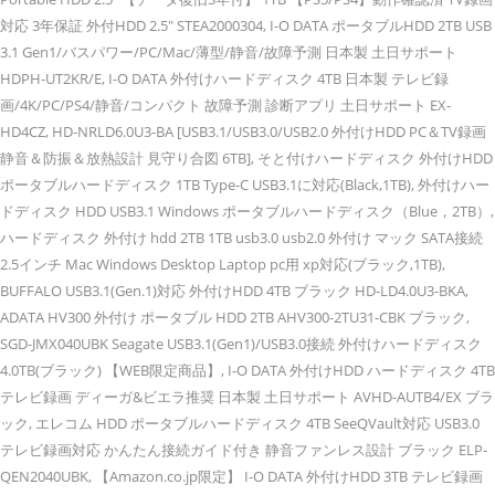
対応 3年保証 外付HDD 2.5" STEA2000304, I-O DATA ポータブルHDD 2TB USB
3.1 Gen1/バスパワー/PC/Mac/薄型/静音/故障予測 日本製 土日サポート
HDPH-UT2KR/E, I-O DATA 外付けハードディスク 4TB 日本製 テレビ録
画/4K/PC/PS4/静音/コンパクト 故障予測 診断アプリ 土日サポート EX-
HD4CZ, HD-NRLD6.0U3-BA [USB3.1/USB3.0/USB2.0 外付けHDD PC＆TV録画
静音＆防振＆放熱設計 見守り合図 6TB], そと付けハードディスク 外付けHDD
ポータブルハードディスク 1TB Type-C USB3.1に対応(Black,1TB), 外付けハー
ドディスク HDD USB3.1 Windows ポータブルハードディスク（Blue，2TB）,
ハードディスク 外付け hdd 2TB 1TB usb3.0 usb2.0 外付け マック SATA接続
2.5インチ Mac Windows Desktop Laptop pc用 xp対応(ブラック,1TB),
BUFFALO USB3.1(Gen.1)対応 外付けHDD 4TB ブラック HD-LD4.0U3-BKA,
ADATA HV300 外付け ポータブル HDD 2TB AHV300-2TU31-CBK ブラック,
SGD-JMX040UBK Seagate USB3.1(Gen1)/USB3.0接続 外付けハードディスク
4.0TB(ブラック) 【WEB限定商品】, I-O DATA 外付けHDD ハードディスク 4TB
テレビ録画 ディーガ&ビエラ推奨 日本製 土日サポート AVHD-AUTB4/EX ブラ
ック, エレコム HDD ポータブルハードディスク 4TB SeeQVault対応 USB3.0
テレビ録画対応 かんたん接続ガイド付き 静音ファンレス設計 ブラック ELP-
QEN2040UBK, 【Amazon.co.jp限定】 I-O DATA 外付けHDD 3TB テレビ録画