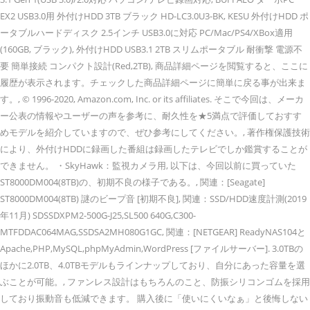
EX2 USB3.0用 外付けHDD 3TB ブラック HD-LC3.0U3-BK, KESU 外付けHDD ポ
ータブルハードディスク 2.5インチ USB3.0に対応 PC/Mac/PS4/XBox適用
(160GB, ブラック), 外付けHDD USB3.1 2TB スリムポータブル 耐衝撃 電源不
要 簡単接続 コンパクト設計(Red,2TB), 商品詳細ページを閲覧すると、ここに
履歴が表示されます。チェックした商品詳細ページに簡単に戻る事が出来ま
す。, © 1996-2020, Amazon.com, Inc. or its affiliates. そこで今回は、メーカ
ー公表の情報やユーザーの声を参考に、耐久性を★5満点で評価しておすす
めモデルを紹介していますので、ぜひ参考にしてください。, 著作権保護技術
により、外付けHDDに録画した番組は録画したテレビでしか鑑賞することが
できません。 ・SkyHawk：監視カメラ用, 以下は、今回以前に買っていた
ST8000DM004(8TB)の、初期不良の様子である。, 関連：[Seagate]
ST8000DM004(8TB) 謎のビープ音 [初期不良], 関連：SSD/HDD速度計測(2019
年11月) SDSSDXPM2-500G-J25,SL500 640G,C300-
MTFDDAC064MAG,SSDSA2MH080G1GC, 関連：[NETGEAR] ReadyNAS104と
Apache,PHP,MySQL,phpMyAdmin,WordPress [ファイルサーバー]. 3.0TBの
ほかに2.0TB、4.0TBモデルもラインナップしており、自分にあった容量を選
ぶことが可能。, ファンレス設計はもちろんのこと、防振シリコンゴムを採用
しており振動音も低減できます。 購入後に「使いにくいなぁ」と後悔しない