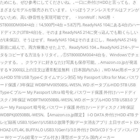
ためにも、ぜひ参考にしてくださいね。, 一口に外付けHDDと言っても、さ
まざまなモデルが販売されています。 いっぽうファンレスモデルはファンが
ないため、高い静音性を実現可能です。 ・IronWolf：NAS用 ・
ST8000DM004×4台：14,500円×4台＝5.8万円, ReadyNAS 104にある4台のハー
ドディスク(3TB×4台)を、そのままReadyNAS 214に突っ込んでも動くらしい
が(未保証)、そうはせず、ReadyNAS 104はそのままにし、ReadyNAS 214を
新規に組んで、両方稼働させた上で、ReadyNAS 104→ReadyNAS 214へデー
タをコピーする方法をトリタイ。, ①ST8000DM004×4台を、Windowsでチェ
ックする。 。クラウドに好きなだけ写真も保存可能。, Amazon.co.jpが発送
する￥2000以上の注文は通常配送無料（日本国内のみ）, WD Mac用ポータブ
ルHDD 5TB USB Type-C タイムマシン対応 My Passport Ultra for Mac パスワ
ード保護 / 3年保証 WDBPMV0050BSL-WESN, WD ポータブルHDD 5TB USB
Type-C ブルー My Passport Ultra 暗号化 パスワード保護 外付けハードディ
スク / 3年保証 WDBFTM0050BBL-WESN, WD ポータブルHDD 5TB USB3.0 ブ
ルー My Passport 暗号化 パスワード保護 外付けハードディスク / 3年保証
WDBPKJ0050BBL-WESN, 【Amazon.co.jp限定】 I-O DATA 外付けHDD 4TB テ
レビ録画 USB3.1(Gen1)/USB3.0 故障予測/データ消去アプリ 土日サポート EX-
HDAZ-UTL4K, BUFFALO USB3.1(Gen1)/3.0 外付け DVD/CDドライブ バスパワ
ー Wケーブル(給電ケーブル付き) 薄型ポータブル 国内メーカー