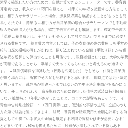
素早く確認したい方のための、自動計算できるシュミレーターです。養育費
算定表では、収入が2000万円を超える ... 相手方の年収を把握する方法として
は、相手方がサラリーマンの場合、源泉徴収票を確認することがもっとも簡
易な方法です。源泉徴 ... 相手方が自営業者の場合やサラリーマンでも不動産
収入等の副収入がある場合、確定申告書の控えを確認します。確定申告書の
「課税 ... 養育費とは、子どもが社会人として独立自活ができるまでに必要と
される費用です。 養育費の内容としては、子の衣食住の為の費用 ... 相手方の
給与口座の通帳の写しがあれば、振り込まれている金額（手取り額）から税
込年収を逆算して算出することも可能です。, 親権者側としては、大学の学費
が高額であることから、卒業まで支払ってもらいたいと考えるのが通常で
す。. →減価償却費を加算した（控除を否定した） そもそも、住所と営業所
が違う場合には、訴状でその旨を記載すると思います。 現時点では更正決定
と思いますが、裁判所が間違った訳ではないので更正決定事由があるかにつ
いて、弁 … その代わり，資産取得のために負担した債務の返済は特別経費と
しない 離婚時より年収がさがったことと、コロナの影響もあるそうで。 イ
青色申告特別控除額 １０万円 実際には，個別的な事情や主張・立証のやり
方次第で結論は違ってきます。 結局，養育費や婚姻費用の金額を計算する前
提としての得ている収入の金額を確定する段階で調整や修正が必要になるこ
とが多いです。, 税額を抑えるために，経費が水増しされている例もある