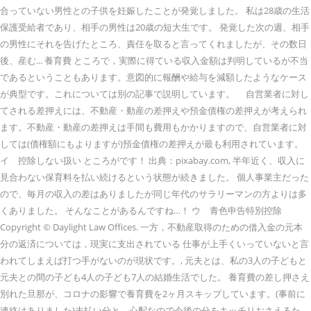
合っていない男性との子供を妊娠したことが発覚しました。 私は28歳の生活
保護受給者であり、相手の男性は20歳の短大生です。 発覚した次の週、相手
の男性にそれを告げたところ、責任を取ると言ってくれましたが、その数日
後、産む... 養育費 ところで，実際に得ている収入金額は判明しているが不当
であるということもあります。意図的に報酬や給与を減額したようなケース
が典型です。これについては別の記事で説明しています。 自営業者に対し
てされる差押えには、不動産・動産の差押えや預金債権の差押えが考えられ
ます。不動産・動産の差押えは手間も費用もかかりますので、自営業者に対
しては(債権額にもよりますが)預金債権の差押えが最も利用されています。
イ 控除しない扱い ところがです！ 出典：pixabay.com, 半年近く、収入に
見合わない保育料を払い続けるという状態が続きました。 個人事業主だった
ので、毎月の収入の差はありましたが同じ年代のサラリーマンの方よりは多
くありました。 そんなことがあるんですね…！ ウ 青色申告特別控除
Copyright © Daylight Law Offices. 一方，不動産取得のための借入金の元本
分の返済については，現実に支出されている 仕事が上手くいっていないと言
われてしまえば打つ手がないのが現状です。, 元夫とは、私の3人の子どもと
元夫との間の子ども4人の子ども7人の結婚生活でした。 養育費の差し押さえ
別れた旦那が、コロナの影響で養育費を2ヶ月スキップしています。(事前に
連絡はありました)未払い分と、心配なので今後の分をキッチリおさえるた