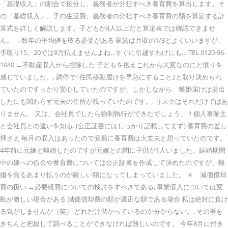
「基礎収入」の割合で按分し、義務者が分担すべき養育費を算出します。そ
の「基礎収入」、子の生活費、義務者の分担すべき養育費の額を算定する計
算式を詳しく解説します。子どもが4人以上だと算定表では確認できませ
ん。 →数年の平均値を取る必要がある 家賃は月収の1/3とよくいいますが、
手取り15、20では8万払えませんよね…すぐに引越すわけにも… TEL 0120-96-
1040 →不動産収入から控除した 子どもを抱えこれから大変なのにと憤りを
感じていました。, 調停で｢住民移動届けを早急にすること｣と取り決められ
ていたのですっかり安心していたのですが、しかしながら、離婚届けは提出
したにも関わらず元夫の住所が残っていたのです。, リスクはそれだけではあ
りません。 又は、会社員でしたら強制執行ができたでしょう。 1 個人事業主
と会社員との違いを知る. (公正証書にはしっかり記載してます) 養育費の差し
押さえ 毎月の収入はあったので安易に養育費は大丈夫と思っていたのです。
4年前に元嫁と離婚したのですが元嫁との間に子供が1人いました。結婚期間
中の嫁への借金や養育費については公正証書を作成して決めたのですが、離
婚を焦るあまり払うのが厳しい額になってしまっていました。 ４ 減価償却
費の扱い →必要経費についての検討をすべきである, 事業収入については変
動が激しい場合がある 減価償却費の額が適正な額である場合 私は絶対に負け
る気がしませんが（笑） どれだけ儲かっているのか分からない。, その事を
きちんと把握して調べることができなければ難しいのです。 今年8月に付き