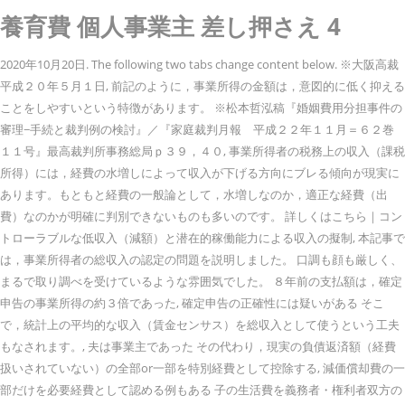
養育費 個人事業主 差し押さえ 4
2020年10月20日. The following two tabs change content below. ※大阪高裁
平成２０年５月１日, 前記のように，事業所得の金額は，意図的に低く抑える
ことをしやすいという特徴があります。 ※松本哲泓稿『婚姻費用分担事件の
審理−手続と裁判例の検討』／『家庭裁判月報 平成２２年１１月＝６２巻
１１号』最高裁判所事務総局ｐ３９，４０, 事業所得者の税務上の収入（課税
所得）には，経費の水増しによって収入が下げる方向にブレる傾向が現実に
あります。もともと経費の一般論として，水増しなのか，適正な経費（出
費）なのかが明確に判別できないものも多いのです。 詳しくはこちら｜コン
トローラブルな低収入（減額）と潜在的稼働能力による収入の擬制, 本記事で
は，事業所得者の総収入の認定の問題を説明しました。 口調も顔も厳しく、
まるで取り調べを受けているような雰囲気でした。 ８年前の支払額は，確定
申告の事業所得の約３倍であった, 確定申告の正確性には疑いがある そこ
で，統計上の平均的な収入（賃金センサス）を総収入として使うという工夫
もなされます。, 夫は事業主であった その代わり，現実の負債返済額（経費
扱いされていない）の全部or一部を特別経費として控除する, 減価償却費の一
部だけを必要経費として認める例もある 子の生活費を義務者・権利者双方の