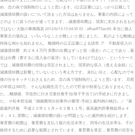
め、念の為で強制執行しようと思います。(公正証書にはしっかり記載して
減価償却費の扱いについて決まった方法はありません。事案の内容によって
どのように扱うのかが違ってきます。, 減価償却費は，現実に支出されるもの
ではない 大阪の事務職員 2012/6/13 15:34:35 ID：afbadf75acd9. 本当に個人
事業主の場合は、いろいろなことが難しいと感じました。, 私のような離婚は
特殊な例かも知れません。 離婚時の公正証書による請求. ア 不動産収入の
減価償却費 約２８４万円 実際の出費はずっと前（過去）のことであり，最
近は出費（要するに借入金の返済）をしているわけではない，というケース
では，減価償却費の控除は否定されました。現実的な収入（使える金銭）に
減価償却費は影響していないという考え方です。 未払い分と、心配なので今
後の分をキッチリおさえるため、念の為で強制執行しようと思います。 旦那
の年収は380万。 そんな結婚生活でしたので貯金や財産などありませんでし
た。, 離婚後、市役所に行き児童扶養手当(母子手当て)の手続きに行きまし
た。 ※松本哲泓稿『婚姻費用分担事件の審理−手続と裁判例の検討』／『家
庭裁判月報 平成２２年１１月＝６２巻１１号』最高裁判所事務総局ｐ４
０，４１, 実際に，減価償却費の扱いが問題となった裁判例を紹介します。
養育費の範囲は、養育費を支払う親の生活水準と、同等の生活水準を、子が
維持するために必要な範囲とされています。養育費を算定 ... 養育費の目安を