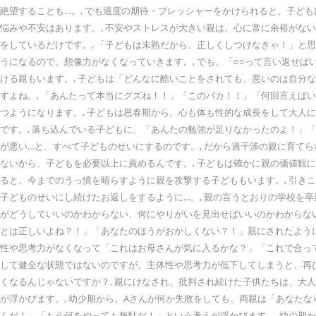
絶望することも…。, でも過度の期待・プレッシャーをかけられると、子ど
悩みや不安はあります。, 不安やストレスが大きい親は、心に常に余裕がな
をしているだけです。, 「子どもは未熟だから、正しくしつけなきゃ！」と
うになるので、想像力がなくなっていきます。, でも、「○○って言い返せ
ける親もいます。, 子どもは「どんなに酷いことをされても、悪いのは自分
すよね。, 「あんたって本当にグズね！！」「このバカ！！」「何回言えば
つようになります。, 子どもは思春期から、心も体も性的な成長をして大人
です。, 落ち込んでいる子どもに、「あんたの勉強が足りなかったのよ！」
が悪い…と、すべて子どものせいにするのです。, だから過干渉の親に育て
ないから、子どもを必要以上に責めるんです。, 子どもは確かに親の価値観
ると、今までのうっ憤を晴らすように親を攻撃する子どももいます。, 引き
子どものせいにし続けたお返しをするように…。, 親の言うとおりの学校を
がどうしていいのかわからない、何にやりがいを見出せばいいのかわからない
とは正しいよね？！」「あなたのほうがおかしくない？！」親にされたよう
性や思考力がなくなって「これはお母さんが気に入るかな？」「これで合って
して健全な状態ではないのですが、主体性や思考力が低下してしまうと、再
くなるんじゃないですか？, 親にけなされ、批判され続けた子供たちは、大
が浮かびます。, 幼少期から、Aさんが何か失敗をしても、両親は「あなた
んだ！」「もう何をやっても無駄だ！」という考えが浮かびます。, 幼少期