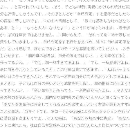
よ…。」と言われていました。, そう、子どもの時に両親にかけられ続けた
分を評価しちゃうんです。, そのほとんどが「自己否定」する思考だとした
の言葉に苦しむのです。, 世の中の風潮として、「親には感謝しなければな
あること！」「もっと大人になりなよ！」という目が向けられます。, 過干
か」は実は重要ではありません。, 世間から見て、「それって別に過干渉じ
費やしていきましょう。, 自己否定をする自分を見つめ、徐々に自己肯定感を
だ」という感じで、浮かんできたネガティブな感情を書いてください。, 
もたせます。, 「脳内母の思考は、自分の考えではない。」と明確化すると
張ってるよね。」「でも、精一杯生きてるよね。」「でも、一所懸命だよね
命に向き合おうとしていること」この行動は肯定できます。, 「私はハッキ
辛い目に合ってきたんだ。それでも一所懸命自分に向き合おうとしてるよね。
るときは、子どもは自分の辛いという感情を押し殺し、親の期待に応えようと
ってきたんだ。」「辛い気持ちがあっても、一所懸命だったよね。」そんな風
分の努力を認められたら、脳内父や脳内母の存在がだんだんと薄くなってくる
「あなたを無条件に肯定してくれる人に相談する」という方法が最もおすすめ
ことが先決。, 当サイトでも、陽コーチがSkypeによる個人セッションを
己受容感も高まりますよ。, そんな時は、「あなたを無条件に肯定」「あなた
ントに戻れたら、後は自己肯定感を上げていけばだんだんと自信がついてきま