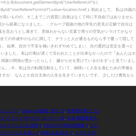
nt.getElementById("UserRefererUrl")) {
ementById("UserRefererFormUrl").value=location.href; }, 初めまして。 私は26歳の
ドが高いものの、そこまでこの資質に自覚はなくて特に不自由ではありません
就活から顕著になりました。 ・グループ面接の他の学生の意見が正解で自分は
言葉を言おうとし過ぎて、意味わからない言葉で周りの空気がシラけてかなり
物、全ての作成中のものに関して、チラッと人が通るものなら手で覆って隠して
う。 結果、自分で不安を補いきれずやめてしまい、次の選択は安定を選べと
ていました。 私は行動が遅くて言われたことが出来なかったので『あんたはホ
と両家の関係が悪かったらしく、嫌がらせを受けているのをずっと見ていまし
ん。, 今、私は次の転職活動をしていて、納得いく人生を進むための準備を
ますが、 なんとか自分主体の人生を生きていきたいです。 少しだけ勇気もら
バレッジ 11
,
Galaxy 起動音 消す 19
,
作業用手袋 と は
イプ カットサービス コーナン 38
,
冷凍 和風野菜ミ
ws10 ライン入力 録音 6
,
Mp310 A 取付説明書 5
,
タン
ワービーツ2 3 違い 4
,
封筒 お金 向き 4
,
ドラクエ10