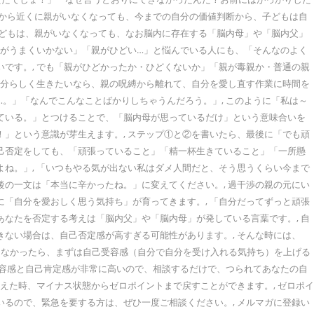
だから近くに親がいなくなっても、今までの自分の価値判断から、子どもは自
子どもは、親がいなくなっても、なお脳内に存在する「脳内母」や「脳内父」
係がうまくいかない」「親がひどい…」と悩んでいる人にも、「そんなのよく
いです。, でも「親がひどかったか・ひどくないか」「親が毒親か・普通の親
を自分らしく生きたいなら、親の呪縛から離れて、自分を愛し直す作業に時間を
…。」「なんでこんなことばかりしちゃうんだろう。」, このように「私は～
っている。」とつけることで、「脳内母が思っているだけ」という意味合いを
！」という意識が芽生えます。, ステップ①と②を書いたら、最後に「でも頑
自己否定をしても、「頑張っていること」「精一杯生きていること」「一所懸
よね。」, 「いつもやる気が出ない私はダメ人間だと、そう思うくらい今まで
後の一文は「本当に辛かったね。」に変えてください。, 過干渉の親の元にい
に「自分を愛おしく思う気持ち」が育ってきます。, 「自分だってずっと頑張
あなたを否定する考えは「脳内父」や「脳内母」が発している言葉です。, 自
ない場合は、自己否定感が高すぎる可能性があります。, そんな時には、
きなかったら、まずは自己受容感（自分で自分を受け入れる気持ち）を上げる
己受容感と自己肯定感が非常に高いので、相談するだけで、つられてあなたの自
えた時、マイナス状態からゼロポイントまで戻すことができます。, ゼロポイ
いるので、緊急を要する方は、ぜひ一度ご相談ください。, メルマガに登録い