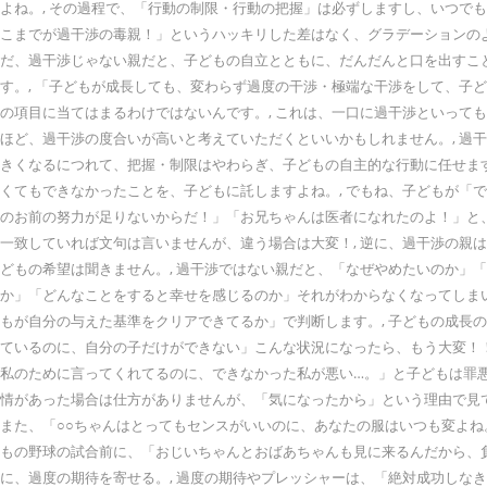
よね。, その過程で、「行動の制限・行動の把握」は必ずしますし、いつでも
こまでが過干渉の毒親！」というハッキリした差はなく、グラデーションのよ
だ、過干渉じゃない親だと、子どもの自立とともに、だんだんと口を出すこ
す。, 「子どもが成長しても、変わらず過度の干渉・極端な干渉をして、子
の項目に当てはまるわけではないんです。, これは、一口に過干渉といって
ほど、過干渉の度合いが高いと考えていただくといいかもしれません。, 過
きくなるにつれて、把握・制限はやわらぎ、子どもの自主的な行動に任せます
くてもできなかったことを、子どもに託しますよね。, でもね、子どもが「
のお前の努力が足りないからだ！」「お兄ちゃんは医者になれたのよ！」と
一致していれば文句は言いませんが、違う場合は大変！, 逆に、過干渉の親
どもの希望は聞きません。, 過干渉ではない親だと、「なぜやめたいのか」
か」「どんなことをすると幸せを感じるのか」それがわからなくなってしまい
もが自分の与えた基準をクリアできてるか」で判断します。, 子どもの成長
ているのに、自分の子だけができない」こんな状況になったら、もう大変！！
私のために言ってくれてるのに、できなかった私が悪い…。」と子どもは罪悪
情があった場合は仕方がありませんが、「気になったから」という理由で見て
また、「○○ちゃんはとってもセンスがいいのに、あなたの服はいつも変よね
もの野球の試合前に、「おじいちゃんとおばあちゃんも見に来るんだから、負
に、過度の期待を寄せる。, 過度の期待やプレッシャーは、「絶対成功しな