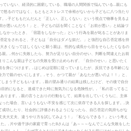
いっていない、経済的に困窮している、職場の人間関係で悩んでいる…親にも
原因で怒るのではなく、もともとストレスで余裕がないから子どもに八つ当たり
す。, 子どももだんだんと「正しい、正しくない」という視点で物事を見るよ
お前が悪いんだろ！」と、子どもの話を聞くことなく「お前が悪い」と結論づ
をしなかったとき、「宿題をしなかった」という行為を親が叱ることがありま
人格否定をされると、子どもは「自分はダメな奴だ。」と強烈な自己否定感を持
もに大きくなってほしくないと願う親は、性的な成長から目をそらしたくなるの
る親。, 何かに失敗したら、努力が足りない自分のせい、判断を間違えたお前
つまりこんな親は子どもの失敗を受け止められず、「自分のせい」と思いたく
観を身につけます。, はじめは従順に従っていましたが、反抗できる年齢にな
全力で親のせいにします。, そう、かつて親が「あなたが悪いのよ！！」と、
しまう子どももいます。, 親の望み通りの結果は残したけど、その後で自分
目的になると、達成できた時に無気力になる危険性が。, 「私の言ってるこ
あります。, 親の言うとおりの行動をして、結果を出していくうちに、主体
なった場合、言いようもない不安を感じて次に依存できる人を探します。, 決
して成功したり、社会的に評価されるようになったら、自己否定の気持ちがな
大丈夫大丈夫、違うやり方を試してみよう！」「私ならできる！」という考え
た。, 片や過干渉の家庭で育ったBさんは「あ～～～なんでこんな失敗をした
えたでしょ！」「なぜ言うとおりにできなかったんだ？お前にはがっかりした