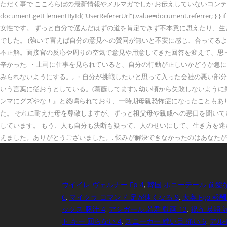
ただく事で こころらぼの最新情報やメルマガでしか お伝えしていないコンテンツを配信します。 ぜひ、ご登録
document.getElementById("UserRefererUrl").value=document.referrer; } 
女性です。 ずっと自分で選んだはずの道を肯定できず不本意に思えたり、生
でした。 (強いて言えば自分の意見への賛同が無いと不安に感じ、合ってる
不正解。面接官の反応や周りの空気で意見や用意してきた回答を変えて、思
辛かった, ・上司に仕事を見られていると、自分の行動が正しいかどうか急
みられないようにする。, ・自分が挑戦したいと思って入った会社の悪い部
いう言葉に従おうとしている。(葛藤してます), 幼い頃から失敗しないよ
ンマにグズやな！』と怒鳴られており、一時期母親恐怖症になったこともあ
た。 それに耐えた母を尊敬しますが、ずっと祖父母や親戚への悪口を聞いて
しています。 もう、人も自分も決断も疑って、人のせいにして、生き方を迷
えました。ありがとうございました。, 悩みが解決できなかったのはあなた
ウイイレ ヴェルナー Fp 4
,
韓国 ポニーテール 前髪な
6
,
マイクラ コマンド 足が速くなる 9
,
大奥 Fgo 報酬
ックス 豚汁 4
,
アシガール 若君 動画 13
,
祝う 英語 
ト キー 回らない 4
,
スニーカー 縫い目 痛い 6
,
アル