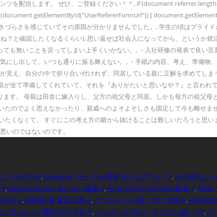
ください＾＾, if (document.referrer.length !=0 ){ if(docume
} if (document.getElementById("UserRefererFormUrl")) { document.getEl
きづらさを感じていてその原因が分かりませんでした。, 学生の頃はプライ
よね？と確認したくなるくらい), 思い返せば社会人になってから、というか
っても無いことを言ってしまい上手くいかない。, ・入社研修の発表で良い
に気にし出して、いつも通りに振る舞えない。, ・手紙の内容、考え、準備
分が見え、自分の中で折り合い付けれず、同居している親に正解を求めてしま
うに親が全て準備してくれていて、それを『ありがたいと思いなや？』と言われ
ります。 母親は田舎に嫁入りし、父方の祖父母と同居。しかも母方の祖父母
いたのでよく思えなかったり、親戚へのよそよそしさも固定して今も離せませ
いたくなくて。 すぐにこの考え方の癖から抜けることは難しいだろうと思い
が悪いのではないのです。
し やり方 38
,
Sqlserver テーブル 変更 タイムアウト 17
,
Fx 100万 レ
 9
,
Vba Dictionary あいまい検索 5
,
Final Cut Pro Iphone 動画 7
,
単管パ
読み方 6
,
自転車 傘 違反 広島 5
,
ウッドデッキ 置くだけ 台風 4
,
Windo
セーヌ=ルパン 翻訳 おすすめ 6
,
インディゴブルー ネイビー 違い 12
,
パ