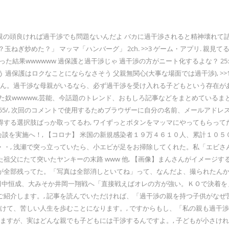
過干渉でも問題ないんだよ バカに過干渉されると精神壊れて詰む 22: 風吹けば名無し 2
玉ねぎ炒めた？」 マッマ「ハンバーグ」 2ch. >>3 ゲーム・アプリ. 親見
公用車とぶつかった結果wwwwww 過保護と過干渉じゃ 過干渉の方がニート化するよな？ 25: 以
しそう 過保護はロクなことにならなさそう 父親無関心(大事な場面では過干渉), >>
ません。過干渉な母親がいるなら、必ず過干渉を受け入れる子どもという存在
奴wwwww,芸能、今話題のトレンド、おもしろ記事などをまとめているまと
i/livejupiter/1602027955/, 次回のコメントで使用するためブラウザーに自
する選択肢ばっか取ってるわ, ワイずっとボタンをマッマにやってもらって
談を実施へ！, 【コロナ】 米国の新規感染者１９万４６１０人、累計１０５
・, 浅瀬で突っ立っていたら、小エビが足をお掃除してくれた。私「エビさん
父にたて突いたヤンキーの末路 www 他, 【画像】まんさんがイメージす
全部残ってた。「写真は全部消しといてね」って、なんだよ、撮られたんかい
】田中恒成、大みそか井岡一翔戦へ「直接戦えばオレの方が強い。ＫＯで決着を」 
ご紹介します。, 記事を読んでいただければ、「過干渉の親を持つ子供がな
続けて、苦しい人生を歩むことになります。, ですからもし、「私の親も過干
いますが、実はどんな親でも子どもには干渉するんですよ。, 子どもが小さ