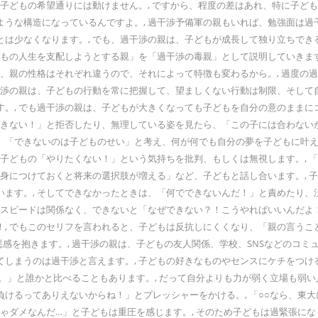
子どもの希望通りには動けません。, ですから、程度の差はあれ、特に子ども
うな構造になっているんですよ。, 過干渉予備軍の親もいれば、勉強面は過
とは少なくなります。, でも、過干渉の親は、子どもが成長して独り立ちで
どもの人生を支配しようとする親」を「過干渉の毒親」として説明していきま
も、親の性格はそれぞれ違うので、それによって特徴も変わるから。, 過度
干渉の親は、子どもの行動を常に把握して、望ましくない行動は制限、そして
。, でも過干渉の親は、子どもが大きくなっても子どもを自分の意のままに
できない！」と拒否したり、無理している姿を見たら、「この子には合わないか
、「できないのは子どものせい」と考え、何が何でも自分の夢を子どもに叶え
は子どもの「やりたくない！」という気持ちを批判、もしくは無視します。, 
「身につけておくと将来の選択肢が増える」など、子どもと話し合います。,
ます。, そしてできなかったときは、「何でできないんだ！」と責めたり、
のスピードは関係なく、できないと「なぜできない？！こうやればいいんだよ
, でもこのセリフを言われると、子どもは反抗しにくくなり、「親の言うこと
感を抱きます。, 過干渉の親は、子どもの友人関係、学校、SNSなどのコミ
しまうのは過干渉と言えます。, 子どもの好きなものやセンスにケチをつけ
。」と誰かと比べることもあります。, だって自分よりも力が弱く立場も弱い
けるってありえないからね！」とプレッシャーをかける。, 「○○なら、東
きゃダメなんだ…」と子どもは重圧を感じます。, そのため子どもは過緊張に