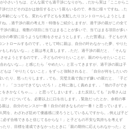
が小さいうちは、どんな親でも過干渉になりがち。, だから実は「ここからこ
干渉だけどそのほかは放任するという親もいるので、本当に様々ですね。, た
きる年齢になっても、変わらず子どもを支配したりコントロールしようとしま
すね。, 過干渉の親の考え方・特徴をご紹介しますが、過干渉の親がこの全て
の過干渉の親は、複数の項目に当てはまることが多いで、当てはまる項目が多い
自分の希望に沿うような行動をさせようとします。, ただ普通は、子どもが大
コントロールするのです。, そして時に親は、自分の叶わなかった夢、やりた
もしれないな…」と親は考え直します。, ただ、過干渉の親だと、「そんな
させようとするのです。, 子どものやりたいことが、親のやらせたいことに
「合わないな…」と感じたら「やめたい」と言ってきますが、過干渉の親は子
 子どもは「やりたくないこと」をずっと強制されると、「自分が何をしたいの
泣いたり、怒ったりします。, でも、完璧主義で負けず嫌いの親だと、「子ど
！！」「ココができてないだろ！」と時に激しく責めます。, 「他の子ができ
をきかなくちゃ…。」と思ってしまいます。, また反抗しても「お母さんは
ュニティについても、必要以上に口を出します。, 緊急だったとか、余程の事
る親は、自分のセンスが一番！自分の好きなものが一番！と思っています。,
人間を、わざわざ貶めて優越感に浸ろうとしているんですから。, 例えば子ど
大に必ず合格できると信じてるからな！」と子どもの不安な気持ちを考えず
なったり、目標を達成できなかったときに「親の期待に応えられなかった」と