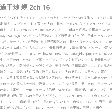
過干渉 親 2ch 16
ワイ「バイト行ってくる」, バイト終わり マッマ「やっぱり作っちゃった」 親の頭良ければ
定 暴力 このどれかされて育った人は、親のこと嫌いになってそう . ワイ「は？
伝えします 2017/03/22(水) 16:43:06.23 ID:burusoku 市役所の
ID:yk6XN/Nj0 >>23 どっちも変わらんけど過干渉の方が 逆に子供が自立
スポンサーリンク. 過干渉のある親子関係とは、親ひとりだけで成立はし
ら脱出する鍵を手に入れました。 母親過干渉、父親無関心のパターンで育った
ﾊﾟｰﾝ, 転載元スレ https://swallow.5ch.net/test/read.cg
生」と言われてたのにいざ選ぶとギャンギャン文句言いよって結局母親の納得
相の訪日と岸防衛相との会談を打診、安保分野の信頼醸成狙い…まずは電話会
離女さん、病気の夫の宝物を勝手に捨てる。夫は激昂し、失意のまま死亡・・
て。大日本帝国軍で鬼の突撃隊長と呼ばれ、東條英機すら口出し出来なかった祖
はほとほと呆れるｗ一晩中浮気エッチしまくった翌日、男に送信したメールが
が集まる事態に – 芸能ニュース掲示板｜爆サイ.com関東版, 【ボクシング
過干渉の親に育てられた子どもがどうなってしまうのかについて例を挙げて
す。, もしこの脳内親の存在に気づかずにいると、自分をいつまでも否定し
事をぜひお読みくださいね。, このサイトでは「過干渉の毒親」と紹介して