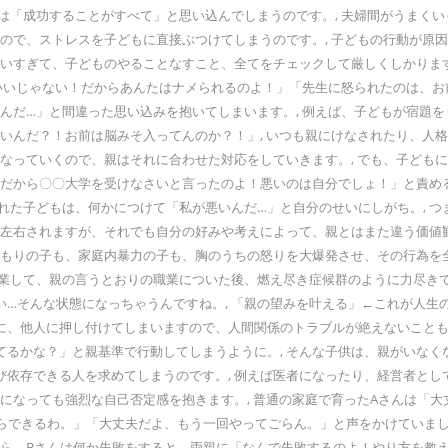
もは「成功することがすべて」と思い込んでしまうのです。, 夫婦間がうまく
いので、ストレスを子どもに直接ぶつけてしまうのです。, 子どもの行動が
思いすぎて、子どものやることなすこと、全てをチェックして厳しくしかりま
ばいいじゃない！だからあんたはナメられるのよ！」「先生に怒られたのは、
なんだ…」と間違った思い込みを抱いてしまいます。, 例えば、子どもが宿題
いいんだ？！お前は脳みそ入ってんのか？！」, いつも親にけなされたり、
になっていくので、親はそれに合わせた対応をしていきます。, でも、子ど
「だから〇〇大学を受けなさいと言ったのよ！悪いのは自分でしょ！」と責め
られた子どもは、何かにつけて「私が悪いんだ…」と自分のせいにしがち。, 
に左右されますが、それでも自分の好みや考えによって、親とはまた違う価値
こもりの子も、家庭内暴力の子も、胸のうちの怒りを大爆発させ、その行為を
卒業して、親の言うとおりの職業についた後、燃え尽き症候群のように力尽きて
…そんな状態になっちゃうんですね。, 「親の望みを叶える」←これが人生の
に、他人に押し付けてしまいますので、人間関係のトラブルが絶えないことも
るかな？」と親基準で行動してしまうように。, そんな子供は、親がいなく
び依存できる人を求めてしまうのです。, 例えば医者になったり、経営者と
人になっても強烈な自己否定感を抱きます。, 普通の家庭で育ったAさんは「
ならできるわ。」「大丈夫だよ、もう一回やってごらん。」と声をかけていまし
から、Bさんは何か失敗をすると、両親に「なんで失敗するのよ！やり方を教