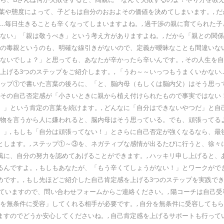
言葉や態度によって、子どもは自分のおおよその価値を決めてしまいます。, 
ら…毎日生きることも辛くなってしまいますよね。, 過干渉の親に育てられた
らない」「親は敬うべき」という考え方がありますよね。, だから「親との関
渉の毒親というのも、明確な線引きがないので、定義が曖昧なことも間違いな
ゃないでしょ？」と思っても、あなたが辛かったら辛いんです。, その人生
上げる3つのステップをご紹介します。, 「うわ～～いっつもうまくいかない
ステップ①で書いた言葉の後ろに、「と、脳内母（もしくは脳内父）はそう思
、その自己否定感が「小さいときに親から植え付けられたもので事実ではない
。」という肯定の言葉を続けます。, どんなに「自分はできないやつだ」と
リ物を言うから人に嫌われると、脳内母はそう思っている。でも、頑張ってる
」, もしも「自分は頑張ってない！」とさらに自己否定が強くなるなら、最
します。, ステップ①～③を、ネガティブな感情が出るたびに行うと、徐々
に、自分の努力を認めてあげることができます。, ハッキリ申し上げると、
んですよ。, もしもあなたが、「もう辛くてしょうがない！」とワークができ
です。, もし先ほどご紹介した自己肯定感を上げる3つのステップを実践で
行っていますので、問い合わせフォームからご連絡ください。, 陽コーチは自
を無条件に受容」してくれる相手が必要です。, 自分を無条件に受容してもら
すのでどうか安心してくださいね。, 自己肯定感を上げるサポートも行って