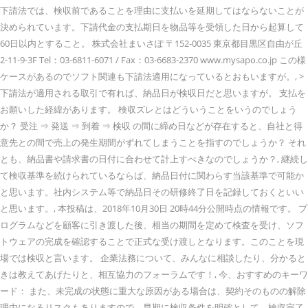
下請法では、検収前であることを理由に支払いを延期してはならないことが
決められています。下請代金の支払期日を物品等を受領した日から起算して
60日以内とすること。 株式会社まいさぽ 〒152-0035 東京都目黒区自由が丘
2-11-9-3F Tel：03-6811-6071 / Fax：03-6683-2370 www.mysapo.co.jp この様
ケースがあるのでソフト関連も下請法適用になっているとおもいますが。, >
下請法が適用される取引で有れば、納品日が検収日だと思いますが。 支払を
お願いした経緯があります。 検収ズレとはどういうことをいうのでしょう
か？ 受注 ⇒ 発送 ⇒ 到着 ⇒ 検収 の間に締め日などが存在すると、自社と得
意先との間で売上の発生期間がずれてしまうことを指すのでしょうか？ それ
とも、納品書や請求書の日付に合わせて計上すべきなのでしょうか？, 継続し
て検収基準を続けられているならば、納品日付に関わらす当該基準で可能か
と思います。社内システム等で納品日その研修終了日を記録しておくといい
と思います。, 本投稿は、2018年10月30日 20時44分公開時点の情報です。 プ
ログラムなどを顧客に引き渡した後、相当の期間を定めて検査を受け、ソフ
トウェアの完成を確認することで正式な受け渡しとなります。このことを現
場では検収と言います。 企業法務について、みんなに相談したり、分かると
きは教えてあげたりと、相互協力のフォーラムです！, 今、おすすめのキーワ
ード： また、未完成の状態に重大な原因がある場合は、契約そのものの解除
理由になるリスクもありますので、早期に検収条件を明確として、検収完了