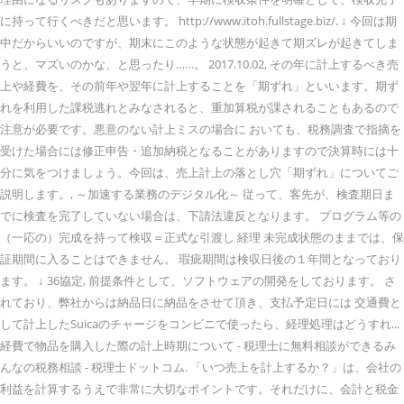
に持って行くべきだと思います。 http://www.itoh.fullstage.biz/. ↓ 今回は期
中だからいいのですが、期末にこのような状態が起きて期ズレが起きてしま
うと、マズいのかな、と思ったり……。 2017.10.02, その年に計上するべき売
上や経費を、その前年や翌年に計上することを「期ずれ」といいます。期ず
れを利用した課税逃れとみなされると、重加算税が課されることもあるので
注意が必要です。悪意のない計上ミスの場合に おいても、税務調査で指摘を
受けた場合には修正申告・追加納税となることがありますので決算時には十
分に気をつけましょう。今回は、売上計上の落とし穴「期ずれ」についてご
説明します。, ～加速する業務のデジタル化～ 従って、客先が、検査期日ま
でに検査を完了していない場合は、下請法違反となります。 プログラム等の
（一応の）完成を持って検収＝正式な引渡し 経理 未完成状態のままでは、保
証期間に入ることはできません。 瑕疵期間は検収日後の１年間となっており
ます。 ↓ 36協定, 前提条件として、ソフトウェアの開発をしております。 さ
れており、弊社からは納品日に納品をさせて頂き、支払予定日には 交通費と
して計上したSuicaのチャージをコンビニで使ったら、経理処理はどうすれ...
経費で物品を購入した際の計上時期について - 税理士に無料相談ができるみ
んなの税務相談 - 税理士ドットコム. 「いつ売上を計上するか？」は、会社の
利益を計算するうえで非常に大切なポイントです。それだけに、会計と税金