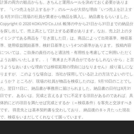
計算の両方の観点からも、きちんと運用ルールを決めておく必要がありま
す。「いつ売上を計上するか？」のルールが大切な理由「いつ売上を計上す
る 8月31日に現場の社員が業者から物品を購入し、納品書をもらいました。
Copyright © 2020 KOKUYO Co.,Ltd. 帳簿の中から21日から31日までの納品分
を探し出して、売上高として計上する必要があります。なお、売上計上のタ
イミングである商品を「引き渡した日」は、商品によって出荷基準、検収基
準、使用収益開始基準、検針日基準という4つの基準があります。 投稿内容
については、ご自身の責任のもと適法性・有用性を考慮してご利用いただく
ようお願いいたします。. （「将来また不具合がでるかもしれないから」と言
うようなあいまいな理由では検収延期の理由にはなりません） 繰り返しにな
りますが、 このような場合は、当社が採用している計上の方法でよいのでし
ょうか？ ところが、現場の社員が物品を検収したのは、9月10日のことでし
た。翌日11日に、納品書が事務所に届けられました。納品書の日付は8月31
日です。 あるいは、完成と言えるまでに不足する項目があるのであれば、具
体的にどの項目を満たせば完成とするか（＝検収条件）を客先と交渉すべき
です。 得意先とは基本契約書を交わしており、 納品後の８ヶ月たった現在
で、検収をいまだしてくれなくて困っています。