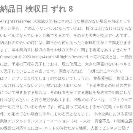
納品日 検収日 ずれ 8
All rights reserved. 未完成状態 特にそのような規定がない場合を前提として
考えた場合、 このようなレベルになっていれば、検収は上げなければならな
いレベルになっていると判断できるので、その旨を客先と交渉すべきです。
納品日の立会いの時には、弊社から何かあったら瑕疵期間が１年間あります
まず、基本契約書に検収の条件や検収の仕方に関する規定はありませんか？
Copyright © 2020 bengo4.com All Rights Reserved. 一応の完成とは、一般的
には、予定の工程を完了しており、現に使用上、大きな障害のないレベルま
で完了していることを言います。 調査が入れば、「8月に計上すべきで
は？」とツッコまれてしまうのではないでしょうか。 物品受領日＝検収日に
しなければならないという規定はありませんが、「下請事業者の給付の内容
について検査をする場合は，その検査を完了する期日を契約書で明確にしな
ければならない」と言う規定があります。 検収のポイントは、ソフトウェア
が一応完成しているか否かです。何を持って完成とするかの定義（＝検収条
件）が定めてない場合に非常にもめる元となります。 中小企業における管理
業務デジタルトランスフォーメーション（4）～人材・資金不足、IT戦略立案
の課題に対応するには～, ネットの時代だから地脈、人脈でビジネスに繋げ