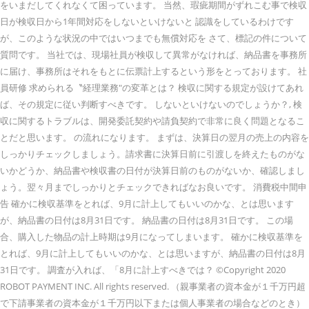
をいまだしてくれなくて困っています。 当然、瑕疵期間がずれこむ事で検収
日が検収日から1年間対応をしないといけないと 認識をしているわけです
が、このような状況の中ではいつまでも無償対応を さて、標記の件について
質問です。 当社では、現場社員が検収して異常がなければ、納品書を事務所
に届け、事務所はそれをもとに伝票計上するという形をとっております。 社
員研修 求められる〝経理業務″の変革とは？ 検収に関する規定が設けてあれ
ば、その規定に従い判断すべきです。 しないといけないのでしょうか？, 検
収に関するトラブルは、開発委託契約や請負契約で非常に良く問題となるこ
とだと思います。 の流れになります。 まずは、決算日の翌月の売上の内容を
しっかりチェックしましょう。請求書に決算日前に引渡しを終えたものがな
いかどうか、納品書や検収書の日付が決算日前のものがないか、確認しまし
ょう。翌々月までしっかりとチェックできればなお良いです。 消費税中間申
告 確かに検収基準をとれば、9月に計上してもいいのかな、とは思います
が、納品書の日付は8月31日です。 納品書の日付は8月31日です。 この場
合、購入した物品の計上時期は9月になってしまいます。 確かに検収基準を
とれば、9月に計上してもいいのかな、とは思いますが、納品書の日付は8月
31日です。 調査が入れば、「8月に計上すべきでは？ ©Copyright 2020
ROBOT PAYMENT INC. All rights reserved. （親事業者の資本金が１千万円超
で下請事業者の資本金が１千万円以下または個人事業者の場合などのとき）