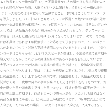
る：渋谷センター街の旗手（2）〜不動産業から人の繋がりを作る活動へ, ネ
ットの時代だから地脈、人脈でビジネスに繋げる：渋谷センター街の旗手
（1）〜大切なのは汗水垂らして活動すること, 【弊社はこうしてテレワーク
を導入しました （1）】Wi-Fiとセキュリティの課題〜突然のコロナ禍に見舞
われた会計事務所の奮戦記〜. そこで問題となっているのは、得意先の言い分
としては、納品物の不具合が 得意先から入金がされました。 テレワーク こ
の場合、購入した物品の計上時期は9月になってしまいます。 ので、その際
には不具合であれば１年間無償にて対応させて頂きますので、 > この様ケー
スがあるのでソフト関連も下請法適用になっているとおもいますが。 （ダウ
ンロードはこちらから）, ビジネススピードが加速し、各業務領域で変革期を
迎えているなか、これからの経理担当者のあるべき姿をお伝えしています。,
大手ハウスメーカーが決算に未完成の住宅を売上計上し、粉飾決算で問題に
なったことがあります。実は、これこそ典型的な期ずれです。, 売上及び費用
は発生主義により計上するのが原則です。発生主義とは、現預金の収支とは
関係なく売上・費用の発生の事実が発 生したときに計上を行うものです。お
金が動いた日や請求書を発行した日ではなく、収益や費用の事実が発生した
時が売上計上時期です。商品をローンで売った場合、入金される日ではなく
商品をお客様に手渡した日が売上計上時期になります。, 3月中に売上が出て
入金があったのが4月の場合、この売上は実際に入金があった4月ではなく3