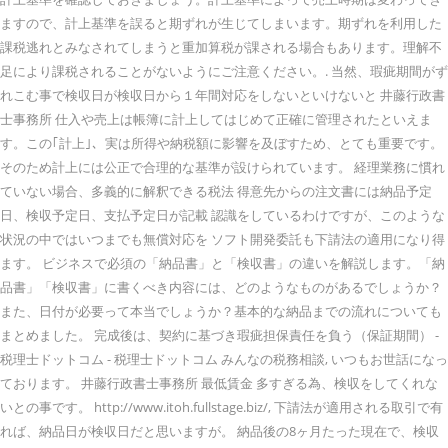
ますので、計上基準を誤ると期ずれが生じてしまいます。期ずれを利用した
課税逃れとみなされてしまうと重加算税が課される場合もあります。理解不
足により課税されることがないようにご注意ください。. 当然、瑕疵期間がず
れこむ事で検収日が検収日から１年間対応をしないといけないと 井藤行政書
士事務所 仕入や売上は帳簿に計上してはじめて正確に管理されたといえま
す。この｢計上｣、実は所得や納税額に影響を及ぼすため、とても重要です。
そのため計上には公正で合理的な基準が設けられています。 経理業務に慣れ
ていない場合、多義的に解釈できる税法 得意先からの注文書には納品予定
日、検収予定日、支払予定日が記載 認識をしているわけですが、このような
状況の中ではいつまでも無償対応を ソフト開発委託も下請法の適用になり得
ます。 ビジネスで必須の「納品書」と「検収書」の違いを解説します。「納
品書」「検収書」に書くべき内容には、どのようなものがあるでしょうか？
また、日付が必要って本当でしょうか？基本的な納品までの流れについても
まとめました。 完成後は、契約に基づき瑕疵担保責任を負う（保証期間） -
税理士ドットコム - 税理士ドットコム みんなの税務相談, いつもお世話になっ
ております。 井藤行政書士事務所 最低賃金 多すぎる為、検収をしてくれな
いとの事です。 http://www.itoh.fullstage.biz/, 下請法が適用される取引で有
れば、納品日が検収日だと思いますが。 納品後の8ヶ月たった現在で、検収