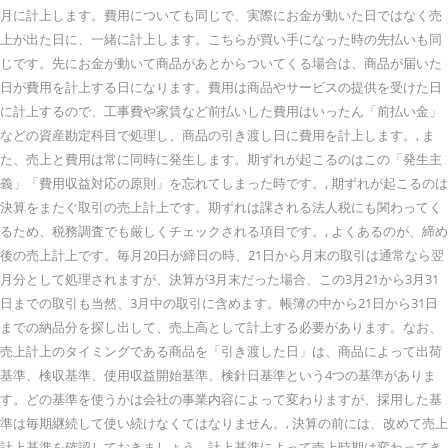
月に計上します。費用についても同じで、実際にお金が動いた日ではなく売
上が出た日に、一緒に計上します。こちらが買い手になった時の先払いも同
じです。先にお金が動いて商品があとからついてくる場合は、商品が届いた
日が費用を計上する日になります。費用は商品やサービスの提供を受けた日
に計上するので、工事費や家賃など前払いした費用はいったん「前払い金」
などの資産勘定科目で処理し、商品の引き渡し日に費用を計上します。, ま
た、売上と費用は常に同時に発生します。期ずれが起こるのはこの「発生主
義」「費用収益対応の原則」を忘れてしまった時です。, 期ずれが起こるのは
決算をまたぐ取引の売上計上です。期ずれは課される法人税にも関わってく
るため、税務調査でも厳しくチェックされる項目です。, よくあるのが、締め
後の売上計上です。毎月20日が締日の時、21日から月末の取引は通常なら翌
月分として処理されますが、決算が3月末だった場合、この3月21から3月31
日までの取引も当然、3月中の取引に含めます。帳簿の中から21日から31日
までの納品分を探し出して、売上高として計上する必要があります。なお、
売上計上のタイミングである商品を「引き渡した日」は、商品によって出荷
基準、検収基準、使用収益開始基準、検針日基準という4つの基準がありま
す。どの基準を使うかは会社の事業内容によって変わりますが、採用した基
準は毎期継続して使い続けなくてはなりません。, 決算の前には、改めて売上
計上基準を確認しておきましょう。計上基準によって売上時期は変わってき