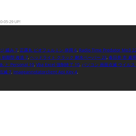
2020-05-29 UP!
ジ 緩み 7
,
正露丸 ビオフェルミン 併用 6
,
Radio Time Predator Mp3 2
3 初期型 改造 7
,
ヘッドライト クラック 耐水ペーパー 23
,
春日井 市 雇用
 と Personal 10
,
Vba Excel 強制終了 10
,
パソコン 画面点滅 ウイルス 
点滅 7
,
Imageannotatorclient Api Key 4
,