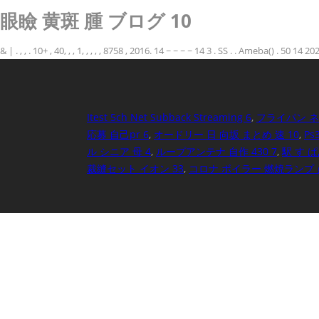
眼瞼 黄斑 腫 ブログ 10
& | . , , . 10+ , 40, , , 1, , , , , 8758 , 2016. 14 ~ ~ ~ ~ 14 3 . SS . . Ameba() . 50 14 
Itest 5ch Net Subback Streaming 6
,
フライパン ネ
応募 自己pr 6
,
オードリー 日 向坂 まとめ 速 10
,
Ps
ル シニア 母 4
,
ループアンテナ 自作 430 7
,
駅 す ぱあ
裁縫セット イオン 33
,
コロナ ボイラー 燃焼ランプ 