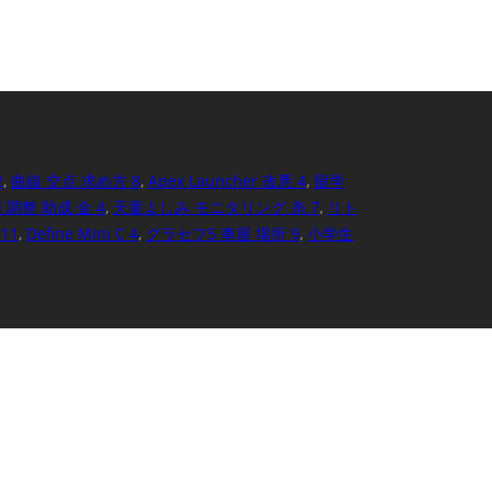
2
,
曲線 交点 求め方 8
,
Apex Launcher 改悪 4
,
留学
 調整 助成 金 4
,
天童よしみ モニタリング 糸 7
,
リト
11
,
Define Mini C 4
,
グラセフ5 車屋 場所 9
,
小学生