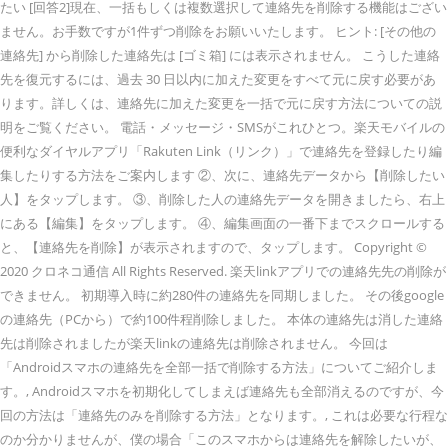
たい [回答2]現在、一括もしくは複数選択して連絡先を削除する機能はござい
ません。お手数ですが1件ずつ削除をお願いいたします。 ヒント: [その他の
連絡先] から削除した連絡先は [ゴミ箱] には表示されません。 こうした連絡
先を復元するには、過去 30 日以内に加えた変更をすべて元に戻す必要があ
ります。詳しくは、連絡先に加えた変更を一括で元に戻す方法についての説
明をご覧ください。 電話・メッセージ・SMSがこれひとつ。楽天モバイルの
便利なダイヤルアプリ「Rakuten Link（リンク）」で連絡先を登録したり編
集したりする方法をご案内します ②、次に、連絡先データから【削除したい
人】をタップします。 ③、削除した人の連絡先データを開きましたら、右上
にある【編集】をタップします。 ④、編集画面の一番下までスクロールする
と、【連絡先を削除】が表示されますので、タップします。 Copyright ©
2020 クロネコ通信 All Rights Reserved. 楽天linkアプリでの連絡先先の削除が
できません。 初期導入時に約280件の連絡先を同期しました。 その後google
の連絡先（PCから）で約100件程削除しました。 本体の連絡先は消した連絡
先は削除されましたが楽天linkの連絡先は削除されません。 今回は
「Androidスマホの連絡先を全部一括で削除する方法」についてご紹介しま
す。, Androidスマホを初期化してしまえば連絡先も全部消えるのですが、今
回の方法は「連絡先のみを削除する方法」となります。, これは必要な行程な
のか分かりませんが、僕の場合「このスマホからは連絡先を解除したいが、