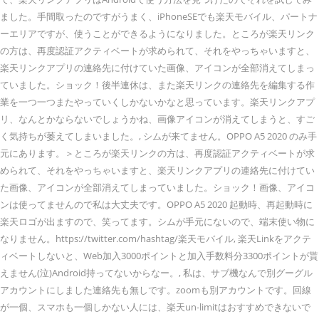
ました。手間取ったのですがうまく、iPhoneSEでも楽天モバイル、パートナ
ーエリアですが、使うことができるようになりました。ところが楽天リンク
の方は、再度認証アクティベートが求められて、それをやっちゃいますと、
楽天リンクアプリの連絡先に付けていた画像、アイコンが全部消えてしまっ
ていました。ショック！後半連休は、また楽天リンクの連絡先を編集する作
業を一つ一つまたやっていくしかないかなと思っています。楽天リンクアプ
リ、なんとかならないでしょうかね、画像アイコンが消えてしまうと、すご
く気持ちが萎えてしまいました。, シムが来てません。OPPO A5 2020 のみ手
元にあります。＞ところが楽天リンクの方は、再度認証アクティベートが求
められて、それをやっちゃいますと、楽天リンクアプリの連絡先に付けてい
た画像、アイコンが全部消えてしまっていました。ショック！画像、アイコ
ンは使ってませんので私は大丈夫です。OPPO A5 2020 起動時、再起動時に
楽天ロゴが出ますので、笑ってます。シムが手元にないので、端末使い物に
なりません。https://twitter.com/hashtag/楽天モバイル, 楽天Linkをアクテ
ィベートしないと、Web加入3000ポイントと加入手数料分3300ポイントが貰
えません(泣)Android持ってないからなー。, 私は、サブ機なんで別グーグル
アカウントにしました連絡先も無しです。zoomも別アカウントです。回線
が一個、スマホも一個しかない人には、楽天un-limitはおすすめできないで