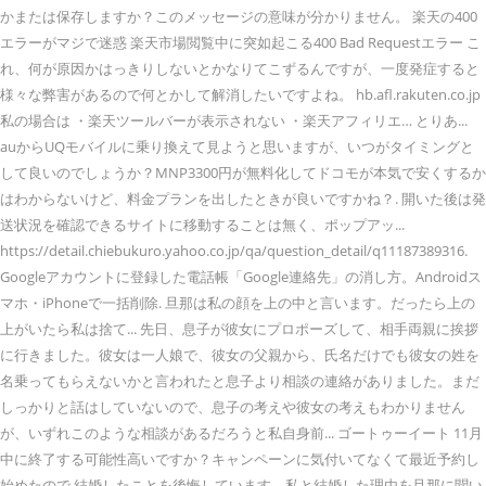
かまたは保存しますか？このメッセージの意味が分かりません。 楽天の400
エラーがマジで迷惑 楽天市場閲覧中に突如起こる400 Bad Requestエラー こ
れ、何が原因かはっきりしないとかなりてこずるんですが、一度発症すると
様々な弊害があるので何とかして解消したいですよね。 hb.afl.rakuten.co.jp
私の場合は ・楽天ツールバーが表示されない ・楽天アフィリエ… とりあ...
auからUQモバイルに乗り換えて見ようと思いますが、いつがタイミングと
して良いのでしょうか？MNP3300円が無料化してドコモが本気で安くするか
はわからないけど、料金プランを出したときが良いですかね？. 開いた後は発
送状況を確認できるサイトに移動することは無く、ポップアッ...
https://detail.chiebukuro.yahoo.co.jp/qa/question_detail/q11187389316.
Googleアカウントに登録した電話帳「Google連絡先」の消し方。Androidス
マホ・iPhoneで一括削除. 旦那は私の顔を上の中と言います。だったら上の
上がいたら私は捨て... 先日、息子が彼女にプロポーズして、相手両親に挨拶
に行きました。彼女は一人娘で、彼女の父親から、氏名だけでも彼女の姓を
名乗ってもらえないかと言われたと息子より相談の連絡がありました。まだ
しっかりと話はしていないので、息子の考えや彼女の考えもわかりません
が、いずれこのような相談があるだろうと私自身前... ゴートゥーイート 11月
中に終了する可能性高いですか？キャンペーンに気付いてなくて最近予約し
始めたので 結婚したことを後悔しています。私と結婚した理由を旦那に聞い