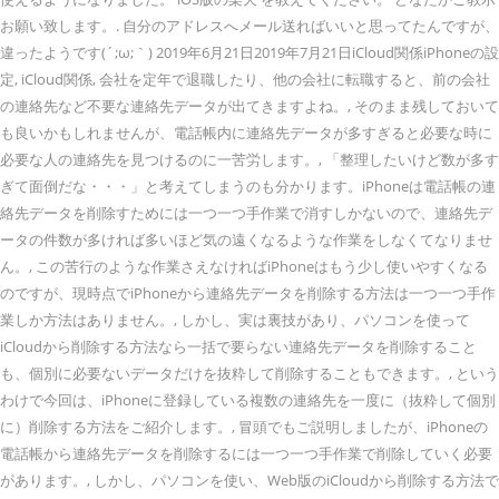
お願い致します。. 自分のアドレスへメール送ればいいと思ってたんですが、
違ったようです(´;ω;｀) 2019年6月21日2019年7月21日iCloud関係iPhoneの設
定, iCloud関係, 会社を定年で退職したり、他の会社に転職すると、前の会社
の連絡先など不要な連絡先データが出てきますよね。, そのまま残しておいて
も良いかもしれませんが、電話帳内に連絡先データが多すぎると必要な時に
必要な人の連絡先を見つけるのに一苦労します。, 「整理したいけど数が多す
ぎて面倒だな・・・」と考えてしまうのも分かります。iPhoneは電話帳の連
絡先データを削除すためには一つ一つ手作業で消すしかないので、連絡先デ
ータの件数が多ければ多いほど気の遠くなるような作業をしなくてなりませ
ん。, この苦行のような作業さえなければiPhoneはもう少し使いやすくなる
のですが、現時点でiPhoneから連絡先データを削除する方法は一つ一つ手作
業しか方法はありません。, しかし、実は裏技があり、パソコンを使って
iCloudから削除する方法なら一括で要らない連絡先データを削除すること
も、個別に必要ないデータだけを抜粋して削除することもできます。, という
わけで今回は、iPhoneに登録している複数の連絡先を一度に（抜粋して個別
に）削除する方法をご紹介します。, 冒頭でもご説明しましたが、iPhoneの
電話帳から連絡先データを削除するには一つ一つ手作業で削除していく必要
があります。, しかし、パソコンを使い、Web版のiCloudから削除する方法で