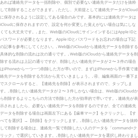
あれば連絡先データを一括削除や、個別で必要ない連絡先データだけを抜粋
して削除することができます。, ただし、大前提として連絡先データがiCloud
に保存されるように設定してある場合のみです。基本的には連絡先データは
iCloudに保存されますので、設定を何か変更した覚えがない場合は気にしな
くても大丈夫です。, また、Web版のiCloudにサインインするにはApple IDと
パスワードが必要となります。Apple IDとパスワードをお忘れの場合は下記
の記事を参考にしてください。, Web版のiCloudから連絡先データを削除する
具体的な削除の流れは次の通りです。, Web版のiCloudから連絡先データを削
除する流れは上記の通りですが、削除したい連絡先データが２〜３件の場合
はiPhoneから一つ一つ削除した方が早いので、まずはiPhoneから手作業で連
絡先データを削除する方法から見ていきましょう。, ④、編集画面の一番下ま
でスクロールすると、【連絡先を削除】が表示されますので、タップしま
す。, 削除したい連絡先データが２〜３件しかない場合は、Web版のiCloudか
ら削除するよりこちらの方法で削除した方が効率的で早いです。, 連絡先が表
示されましたら、必要ない連絡先データを削除するのですが、全ての連絡先
データを削除する場合は画面左下にある【歯車マーク】をクリックし、【す
べてを選択】→【削除】をクリックします。, 削除したい連絡先データを抜粋
して削除する場合は、連絡先一覧で削除したい人のデータを「command+ク
リック」で選択していきます。, 削除したい連絡先データを選択し終わりまし