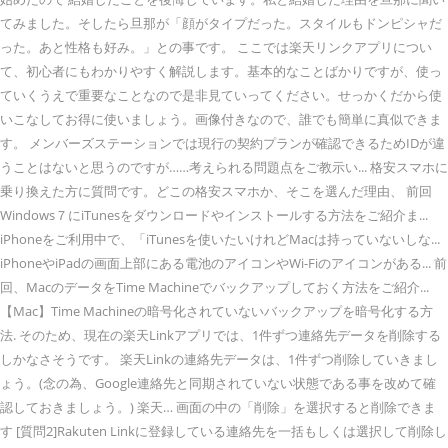
てみました。そしたら旦那が「顔がタイプだった。スタイルもドンピシャだ
った。あと性格も好み。」との事です。 ここでは楽天リンクアプリについ
て、初心者にもわかりやすく解説します。基本的なことばかりですが、使っ
ていくうえで重要なことなので是非見ていってください。せっかくだから使
いこなしてお得に使いましょう。画像付きなので、誰でも簡単に真似できま
す。 メンバーズステーションでは現行の契約プランが確認できるためIDが違
うことはないと思うのですが……考えられる問題点をご教示い... 格安スマホに
乗り換えた方に質問です。どこの格安スマホか、そこを選んだ理由、 前回
Windows７にiTunesをダウンロードやインストールする方法をご紹介ま...
iPhoneをご利用中で、「iTunesを使いたいけれどMacは持っていないしな...
iPhoneやiPadの画面上部にある電池のアイコンやWi-Fiのアイコンがある... 前
回、MacのデータをTime Machineでバックアップしておく方法をご紹介...
【Mac】Time Machineの暗号化されていないバックアップを暗号化する方
法. そのため、現在の楽天Linkアプリでは、1件ずつ連絡先データを削除する
しかなさそうです。 楽天Linkの連絡先データは、1件ずつ削除していきまし
ょう。(念の為、Google連絡先と同期されていない状態である事を改めて確
認しておきましょう。) 楽天… 画面の中の「削除」を選択すると削除できま
す [質問2]Rakuten Linkに登録している連絡先を一括もしくは選択して削除し