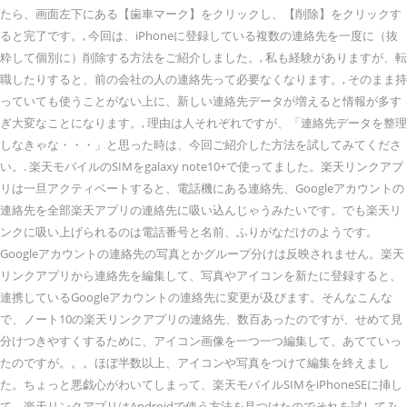
たら、画面左下にある【歯車マーク】をクリックし、【削除】をクリックす
ると完了です。, 今回は、iPhoneに登録している複数の連絡先を一度に（抜
粋して個別に）削除する方法をご紹介しました。, 私も経験がありますが、転
職したりすると、前の会社の人の連絡先って必要なくなります。, そのまま持
っていても使うことがない上に、新しい連絡先データが増えると情報が多す
ぎ大変なことになります。, 理由は人それぞれですが、「連絡先データを整理
しなきゃな・・・」と思った時は、今回ご紹介した方法を試してみてくださ
い。. 楽天モバイルのSIMをgalaxy note10+で使ってました。楽天リンクアプ
リは一旦アクティベートすると、電話機にある連絡先、Googleアカウントの
連絡先を全部楽天アプリの連絡先に吸い込んじゃうみたいです。でも楽天リ
ンクに吸い上げられるのは電話番号と名前、ふりがなだけのようです。
Googleアカウントの連絡先の写真とかグループ分けは反映されません。楽天
リンクアプリから連絡先を編集して、写真やアイコンを新たに登録すると、
連携しているGoogleアカウントの連絡先に変更が及びます。そんなこんな
で、ノート10の楽天リンクアプリの連絡先、数百あったのですが、せめて見
分けつきやすくするために、アイコン画像を一つ一つ編集して、あてていっ
たのですが。。。ほぼ半数以上、アイコンや写真をつけて編集を終えまし
た。ちょっと悪戯心がわいてしまって、楽天モバイルSIMをiPhoneSEに挿し
て、楽天リンクアプリはAndroidで使う方法を見つけたのでそれを試してみ