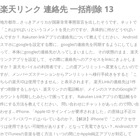
楽天リンク 連絡先 一括削除 13
地方都市... さっきアメリカが国家非常事態宣言を出したそうです。ネットで
「これはやばい｣というコメントを見たのですが、具体的に何がどうやばい
んですか？. Rakuten linkアプリの連絡先について教えてください。 Android
スマホにgoogleを設定する際に、googleの連絡先を同期するようにしてしま
って、本体にgoogleの連絡先が入ってしまいました。 その状態のまま、楽天
リンクアプリを設定して、その際に連絡先へのアクセスをlinkにきょかしま
すか？ 楽天モバイルの利用者です。この度アンリミットへ変更をしたいので
すが、メンバーズステーションからアンリミットへ移行手続きをすると「こ
ちらの楽天IDは使用できません」と表示されます。 楽天Linkの連絡先は1件
ずつ削除するしかない . 楽天リンクの電話帳が、メインのスマホのGoogleア
カウントを同期したみたいで困ってます。 Rakuten Linkアプリの電話帳を0
件にする方法を教えてください。 問い合わせにチャットがあった ので問い合
わせま... iPhone. 「Apple ID サインインが要求されました」の意味は不正ロ
グイン？パスワードはバレているのか？, 【解決】iPhoneで「このアクセサ
リは使用できない可能性があります」となって充電できない？, Androidスマ
ホでiTunesの音楽を聴く方法！いつの間にかApple純正アプリが対応して