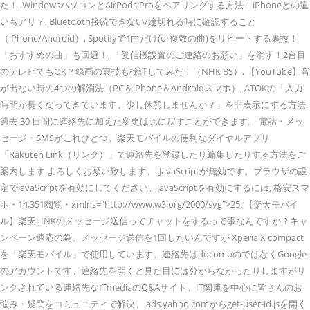
た！, WindowsパソコンとAirPods Proをペアリングする方法！iPhoneとの違
いもアリ？, Bluetooth接続できない/途切れる時に確認すること
（iPhone/Android）, Spotifyで1曲だけ(or複数の曲)をリピートする裏技！
「おすすめの曲」も回避！, 「受信機設置のご連絡のお願い」を消す！2台目
のテレビでもOK？録画の裏技も検証してみた！（NHK BS）, 【YouTube】音
が出ない時の4つの解消法（PC＆iPhone＆Androidスマホ）, ATOKの「入力
時間が長くなってきています。少し休憩しませんか？」を非表示にする方法.
過去 30 日間に連絡先に加えた変更は元に戻すことができます。 電話・メッ
セージ・SMSがこれひとつ。楽天モバイルの便利なダイヤルアプリ
「Rakuten Link（リンク）」で連絡先を登録したり編集したりする方法をご
案内します よろしくお願い致します。. JavaScriptが無効です。ブラウザの設
定でJavaScriptを有効にしてください。JavaScriptを有効にするには, 格安スマ
ホ・14,351閲覧・xmlns="http://www.w3.org/2000/svg">25. 【楽天モバイ
ル】楽天LINKのメッセージ送信ってチャットをするって事なんですか？キャ
ンペーン適応の為、メッセージ送信を1回したいんですが Xperia X compact
を「楽天モバイル」で使用しています。連絡先はdocomoのではなくGoogle
のアカウントです。連絡先を開くと見た目には分からなかったりしますがリ
ンクされている連絡先なITmediaのQ&Aサイト。IT関連を中心に皆さんのお
悩み・疑問をコミュニティで解決。 ads.yahoo.comからget-user-id.jsを開く