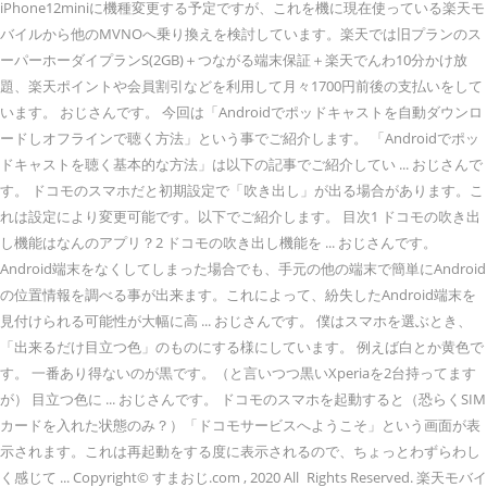
iPhone12miniに機種変更する予定ですが、これを機に現在使っている楽天モ
バイルから他のMVNOへ乗り換えを検討しています。楽天では旧プランのス
ーパーホーダイプランS(2GB)＋つながる端末保証＋楽天でんわ10分かけ放
題、楽天ポイントや会員割引などを利用して月々1700円前後の支払いをして
います。 おじさんです。 今回は「Androidでポッドキャストを自動ダウンロ
ードしオフラインで聴く方法」という事でご紹介します。 「Androidでポッ
ドキャストを聴く基本的な方法」は以下の記事でご紹介してい ... おじさんで
す。 ドコモのスマホだと初期設定で「吹き出し」が出る場合があります。こ
れは設定により変更可能です。以下でご紹介します。 目次1 ドコモの吹き出
し機能はなんのアプリ？2 ドコモの吹き出し機能を ... おじさんです。
Android端末をなくしてしまった場合でも、手元の他の端末で簡単にAndroid
の位置情報を調べる事が出来ます。これによって、紛失したAndroid端末を
見付けられる可能性が大幅に高 ... おじさんです。 僕はスマホを選ぶとき、
「出来るだけ目立つ色」のものにする様にしています。 例えば白とか黄色で
す。 一番あり得ないのが黒です。（と言いつつ黒いXperiaを2台持ってます
が） 目立つ色に ... おじさんです。 ドコモのスマホを起動すると（恐らくSIM
カードを入れた状態のみ？）「ドコモサービスへようこそ」という画面が表
示されます。これは再起動をする度に表示されるので、ちょっとわずらわし
く感じて ... Copyright© すまおじ.com , 2020 All Rights Reserved. 楽天モバイ