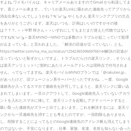
すよね, ワイモバイルは、キャリアメールありますのでGmail から転送してま
す。直ぐメール来ます。, ていうか楽天Linkに吸われた連絡先ってアプリから
消去出来ないんでしょうかね？٩( 'ω' )و, やくもさん 楽天リンクアプリの欠点
をありがとうございます。楽天はいつも、計画はいいのですがその後
は？？？, ＞＞中野 梓さん＞＞いずれにしてもまだまだ使えた代物ではない
ですね٩( 'ω' )و＞楽天MVNO⇒MNOでは多数のトラブルが起こっていて処理
が止まっている」と言われました。「解決の目途が立っていない」とも。
https://twitter.com/na_ma_zu/status/1254236539669766144解決の目途が
立っていないと恥ずかしいですよ。トラブルだらけの楽天リンク。, そういえ
ば楽天アンリミット>ご契約にあたりメールアドレスは現時点で付与されま
せん。ってなってますね。楽天モバイルMVNOプランでは「@rakuten.jp」
があったけど、旧フュージョン系サーバーだったですかね。, 一度、Google
連絡先が入ってるスマホで連絡先を許可してしまうと、楽天リンクに吸い込
まれてしまいます。一旦ログアウトして、Google連絡先入っていないアカウ
ントを入れたスマホに挿して、楽天リンクを起動しアクティベートすると、
吸い取った連絡先がズラーと出てしまいます。これを解決するには、楽天リ
ンクから一旦連絡先を消すことも考えたのですが、一括削除もありません
し、削除することによってもとのGoogle連絡先のアドレス帳も消えてしまう
のではないか、不安になります。, 仕事、家族、友達、名前も知らない会った