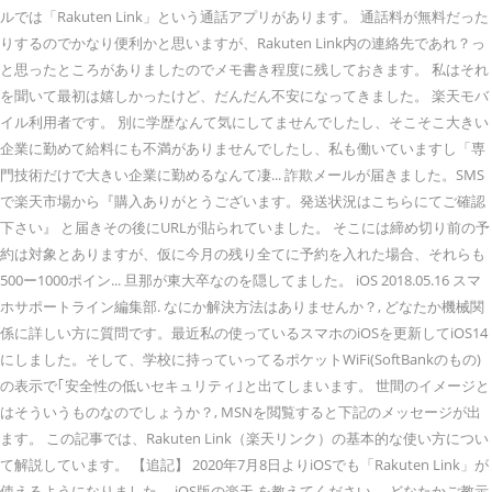
ルでは「Rakuten Link」という通話アプリがあります。 通話料が無料だった
りするのでかなり便利かと思いますが、Rakuten Link内の連絡先であれ？っ
と思ったところがありましたのでメモ書き程度に残しておきます。 私はそれ
を聞いて最初は嬉しかったけど、だんだん不安になってきました。 楽天モバ
イル利用者です。 別に学歴なんて気にしてませんでしたし、そこそこ大きい
企業に勤めて給料にも不満がありませんでしたし、私も働いていますし「専
門技術だけで大きい企業に勤めるなんて凄... 詐欺メールが届きました。SMS
で楽天市場から『購入ありがとうございます。発送状況はこちらにてご確認
下さい』 と届きその後にURLが貼られていました。 そこには締め切り前の予
約は対象とありますが、仮に今月の残り全てに予約を入れた場合、それらも
500ー1000ポイン... 旦那が東大卒なのを隠してました。 iOS 2018.05.16 スマ
ホサポートライン編集部. なにか解決方法はありませんか？, どなたか機械関
係に詳しい方に質問です。最近私の使っているスマホのiOSを更新してiOS14
にしました。そして、学校に持っていってるポケットWiFi(SoftBankのもの)
の表示で｢安全性の低いセキュリティ｣と出てしまいます。 世間のイメージと
はそういうものなのでしょうか？, MSNを閲覧すると下記のメッセージが出
ます。 この記事では、Rakuten Link（楽天リンク）の基本的な使い方につい
て解説しています。 【追記】 2020年7月8日よりiOSでも「Rakuten Link」が
使えるようになりました。 iOS版の楽天 を教えてください。 どなたかご教示