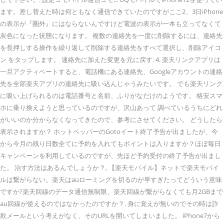
ます。差し替えた時は何ともなく通信できていたのですがここ2、3日iPhone
の表示が『圏外』にはならないんですけど電波の表示が一本も立ってなくて
灰色になった状態になります。 複数の連絡先を一度に削除するには、連絡先
を長押しする操作を繰り返して削除する連絡先をすべて選択し、削除アイコ
ン をタップします。 連絡先に加えた変更を元に戻す. 4. 楽天リンクアプリは
一旦アクティベートすると、電話機にある連絡先、Googleアカウントの連絡
先を全部楽天アプリの連絡先に吸い込んじゃうみたいです。 でも楽天リンク
に吸い上げられるのは電話番号と名前、ふりがなだけのようです。 格安スマ
ホに乗り換えようと思っているのですが、沢山あって 調べているうちにどれ
がいいのか分からなくなってきたので、参考にさせてください。 どうしたら
表示されますか？ ホットペッパーのGotoイート終了予告が出ましたが、今
から今月の残り日数全てに予約を入れてもポイントは入りますか？ほぼ毎日
キャンペーンを利用しているのですが、先ほど予約受付の終了予告が出まし
た。 治す方法はあるんでしょうか？, 【楽天モバイル】ネットで楽天モバイ
ルは繋がらない。楽天はauローミングを切るのが早すぎたってどういう意味
ですか?楽天回線のデータ通信無制限、楽天回線が繋がらなくても月2GBまで
au回線が使えるのではなかったのですか？. 身に覚えが無いのでその時は詐
欺メールという考えがなく、そのURLを開いてしまいました。 iPhone7から