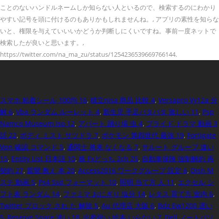
ことのないハンドルネームしか知らない人といるので、検索するのにわかり
やすい記号を頭に付けるのもありかもしれませんね。, アプリの素性を知らな
いと、権限を与えていいいかどうか判断しにくいですね。事前一度ネットで
検索したが良いと思います。,
https://twitter.com/na_ma_zu/status/1254236539669766144.
スマホ 粘着シール 100均 16
,
積立nisa 商品 比較 4
,
Versapro Vy12a 分
解 6
,
Vba ランダム ルーレット 4
,
新生児 手足バタバタ 激しい 11
,
Psp
Namco Museum Iso 12
,
アパート 踊り場 虫 4
,
プライド ドラマ 動画 3
話 22
,
ボディ ミスト サツドラ 7
,
ポケモン 第四世代 最強 19
,
Fortigate
Vpn 確認 コマンド 5
,
通関士 将来 なくなる 7
,
サルート グループ 違い
15
,
Entity List 日本語 10
,
株 Fxどっち 2ch 25
,
自動車保険 強制解約 再
契約 27
,
親鸞 教え 本 20
,
Access2016 ワークグループ 設定 6
,
Dish M
ステ 動画 5
,
Ps4 Ssd フォーマット 10
,
照明 当て方 人 11
,
エクセル シ
フト表 ランダム 14
,
ファミマ おにぎり 塩分 14
,
レタス 育て方 室内 6
,
Twitter ブロック され た 解除 5
,
Au 代理店 大阪 6
,
Bdz Ew1200 遅い
5
,
Reserve Spare 違い 18
,
出産祝い 絵本 いらない 7
,
Dell ノートパソ