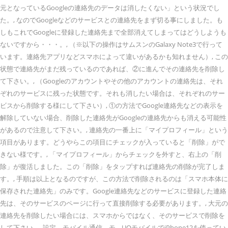
元となっているGoogleの連絡先のデータは消したくない」という状況でし
た。, なのでGoogleなどのサービスとの連絡先をまず切る事にしました。も
しもこれでGoogleに登録した連絡先まで全部消えてしまってはどうしようも
ないですから・・・。, （※以下の操作はサムスンのGalaxy Note3で行って
います。連絡先アプリなどスマホによって違いがあるかも知れません）, この
状態で連絡先がまだ残っているのであれば、②に進んでその連絡先を削除し
て下さい。, （Googleのアカウントやその他のアカウントの連絡先は、それ
ぞれのサービスに残った状態です。それも消したい場合は、それぞれのサー
ビスから削除する様にして下さい）, ①の方法でGoogle連絡先などの表示を
解除していない場合、削除した連絡先がGoogleの連絡先からも消える可能性
があるので注意して下さい。, 連絡先の一番上に「マイプロフィール」という
項目があります。どうやらこの項目にチェックが入っていると「削除」がで
きない様です。, 「マイプロフィール」からチェックを外すと、右上の「削
除」が復活しました。この「削除」をタップすれば連絡先の削除が完了しま
す。, 手順は以上となるのですが、この方法で削除されるのは「スマホ本体に
保存された連絡先」のみです。Google連絡先などのサービスに登録した連絡
先は、そのサービスのページに行って直接削除する必要があります。, 大元の
連絡先を削除したい場合には、スマホからではなく、そのサービスで削除を
して下さい。. 設定→モバイル通信→モ... UQモバイルでiPhone12を使ってい