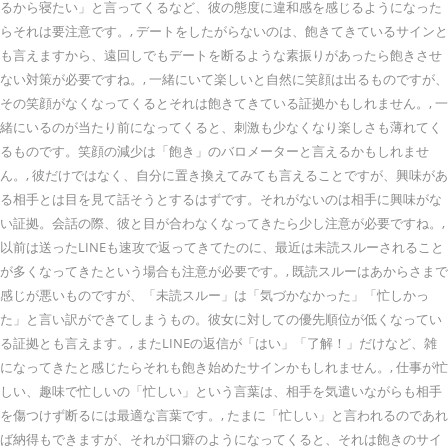
るから寝たい」と言ってくるなど、彼の態度に違和感を感じるようになった
らそれは要注意です。, デートをしたがらないのは、飽きてきているサインと
も言えますから、遠回しでもデートを断るような素振りがあったら飽きさせ
ない対策が必要ですね。, 一緒にいて楽しいと自然に笑顔は出るものですが、
その笑顔がなくなってくるとそれは飽きてきている証拠かもしれません。, 一
緒にいるのが当たり前になってくると、刺激も少なくなり楽しさも薄れてく
るものです。笑顔の減少は「飽き」のバロメーターと言えるかもしれませ
ん。, 彼だけではなく、自分に置き換えてみても言えることですが、興味があ
る相手とは目を見て話そうとするはずです。それがないのは相手に興味がな
い証拠。会話の際、彼と目が合わなくなってきたら少し注意が必要ですね。,
以前は送ったLINEも速攻で返ってきてたのに、最近は未読スルーされること
が多くなってきたという場合も注意が必要です。, 既読スルーはあからさまで
感じが悪いものですが、「未読スルー」は「気づかなかった」「忙しかっ
た」と言い訳ができてしまうもの。彼女に対しての優先順位が低くなってい
る証拠とも言えます。, またLINEの返信が「はい」「了解！」だけなど、雑
になってきたと感じたらそれも飽き始めたサインかもしれません。, 仕事が忙
しい、趣味で忙しいの「忙しい」という言葉は、相手を気遣いながらも相手
を傷つけず断るには最適な言葉です。, たまに「忙しい」と言われるのであれ
ば納得もできますが、それが口癖のようになってくると、それは飽きのサイ