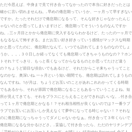
ただ今思えば、中身まで見て付き合ってなかったので本当に好きだったとは
確かに言い切れませんね。, 早めの倦怠期っていうか、一ヶ月って早すぎない
ですか。たったそれだけで倦怠期になるって、そんな好きじゃなかったんじ
ゃないのとか思ってしまいますけど、倦怠期ってそういうものなんですか
ね。, 三ヶ月目とかから倦怠期に突入するならわかるけど、たったの一ヶ月で
もなるなんて怖すぎる。まだお互い好き好きっていう感情がマックスな時期
かと思ってたのに、倦怠期だなんて。いつでも訪れてしまうものなのでしょ
うか。。。, ３０日しか経ってなくても倦怠期ってきちゃうものなの？？ホン
トそれ？てっきり、もっと長くなってからなるものとか思ってたけど違う
の？ちょうど節目な頃合いでもあるけど、それだからこそ来ちゃうってこと
なのかな、奥深いね, 一ヶ月という短い期間でも、倦怠期は訪れてしまうもの
なんですね。1が月は、ちょうどお互いのことがあれこれわかってくる時期
でもあるから、それが原因で倦怠期になることもあるっていうことよね。短
所が見えてきても、それをプラスにとらえることができればいいな。, 付き合
って１ヶ月で倦怠期とかなる！？それ相当相性が良くないのでは？一番ラブ
ラブでお互いにお互いしか見えなくて夢中になってる時じゃない！？それな
のに倦怠期になっちゃうってダメじゃないかなぁ。付き合って３年くらいで
倦怠期になるな分かるけどさ。, 妥協して付き合ったら、ただのヤリチンデブ
「花粉がつきにくいコート＆カーデ」が嬉しい. All Rights Reserved. 全て人