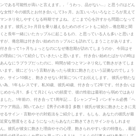
ンである可能性が高いと言えます。, 「うわっ、品がない…」と思うのはどん
な女性? 今の彼氏とお付き合いして3ヶ月。お互いいろいろなところが見えて
マンネリ化しやすくなる時期ですよね。 どこまで心を許すかも問題になって
きます。彼氏と3ヶ月目を乗り越えるためのポイントもご紹介… 倦怠期と聞
くと長年一緒にいたカップルに起こるもの、と思っている人も多いと思いま
すが、倦怠期は付き合い始めのカップルにも訪れてしまうことがあります。
付き合って1ヶ月ちょっとなのになぜ倦怠期が訪れてしまうのか、今回はそ
の理由について紹介していきたいと思います。 付き合い始めたばかりの時は
あんなにラブラブだったのに、時間が経つとマンネリ化して飽きがきてしま
います。彼にどういう言動があったら彼女に飽きたという証拠なのでしょう
か。サイン10個と、飽きさせない対策についてお伝えします。 彼氏が勃たな
い為、1年もレスです。私30歳、彼氏40歳、付き合って2年です。付き合いは
じめから月1、多くて月2くらいの頻度で、彼の性欲は最初から弱めではあり
ました。1年前の、付き合って1周年記 … 【シャンプー】バンギャル必携「ヘ
アケア用品」聞いてみた! 【男子の本音】多数！彼氏が彼女に飽きたときに見
せるサイン・言動やその対処法をご紹介します。もしも、あなたの彼氏が最
近変な態度をとるようになったらあなたに飽きてきたサインかもしれませ
ん。彼氏が彼女に飽きた理由やその心理、飽きられやすい女の特徴も。, 最近
彼氏の様子がなんか変だと思っている人は、こちらの記事をぜひ参考にして