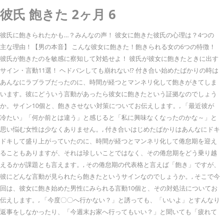
彼氏 飽きた 2ヶ月 6
彼氏に飽きられたかも…？みんなの声！ 彼女に飽きた彼氏の心理は？4つの
主な理由！【男の本音】 こんな彼女に飽きた！飽きられる女の6つの特徴！
彼氏が飽きたのを敏感に察知して対処せよ！ 彼氏が彼女に飽きたときに出す
サイン・言動11選！ ヘドバンしても崩れない!? 付き合い始めたばかりの時は
あんなにラブラブだったのに、時間が経つとマンネリ化して飽きがきてしま
います。彼にどういう言動があったら彼女に飽きたという証拠なのでしょう
か。サイン10個と、飽きさせない対策についてお伝えします。, 「最近彼が
冷たい」「何か前とは違う」と感じると「私に興味なくなったのかな～」と
思い悩む女性は少なくありません。, 付き合いはじめたばかりはあんなにドキ
ドキして盛り上がっていたのに、時間が経つとマンネリ化して倦怠期を迎え
ることもありますが、それは珍しいことではなく、その倦怠期をどう乗り越
えるかが課題とも言えます。, その倦怠期の代表格と言えば「飽き」ですが、
彼にどんな言動が見られたら飽きたというサインなのでしょうか。, そこで今
回は、彼女に飽き始めた男性にみられる言動10個と、その対処法についてお
伝えします。, 「今度〇〇へ行かない？」と誘っても、「いいよ」とすんなり
返事をしなかったり、「今週末お家へ行ってもいい？」と聞いても「疲れて