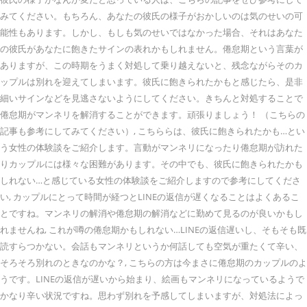
みてください。もちろん、あなたの彼氏の様子がおかしいのは気のせいの可
能性もあります。しかし、もしも気のせいではなかった場合、それはあなた
の彼氏があなたに飽きたサインの表れかもしれません。倦怠期という言葉が
ありますが、この時期をうまく対処して乗り越えないと、残念ながらそのカ
ップルは別れを迎えてしまいます。彼氏に飽きられたかもと感じたら、是非
細いサインなどを見逃さないようにしてください。きちんと対処することで
倦怠期がマンネリを解消することができます。頑張りましょう！ （こちらの
記事も参考にしてみてください）, こちららは、彼氏に飽きられたかも…とい
う女性の体験談をご紹介します。言動がマンネリになったり倦怠期が訪れた
りカップルには様々な困難があります。その中でも、彼氏に飽きられたかも
しれない…と感じている女性の体験談をご紹介しますので参考にしてくださ
い, カップルにとって時間が経つとLINEの返信が遅くなることはよくあるこ
とですね。マンネリの解消や倦怠期の解消などに勤めて見るのが良いかもし
れませんね, これが噂の倦怠期かもしれない…LINEの返信遅いし、そもそも既
読すらつかない。会話もマンネリというか何話しても空気が重たくて辛い、
そろそろ別れのときなのかな？, こちらの方は今まさに倦怠期のカップルのよ
うです。LINEの返信が遅いから始まり、絵画もマンネリになっているようで
かなり辛い状況ですね。思わず別れを予感してしまいますが、対処法によっ