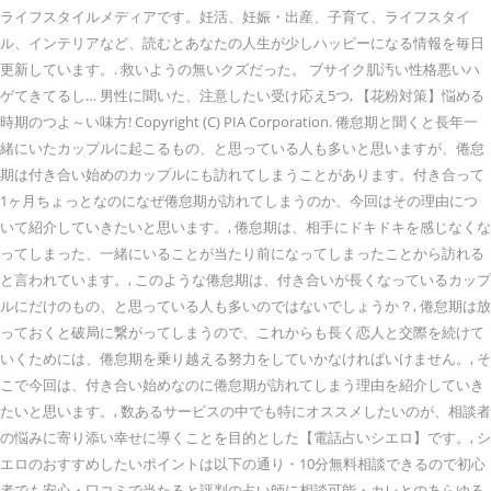
ライフスタイルメディアです。妊活、妊娠・出産、子育て、ライフスタイ
ル、インテリアなど、読むとあなたの人生が少しハッピーになる情報を毎日
更新しています。. 救いようの無いクズだった。 ブサイク肌汚い性格悪いハ
ゲてきてるし… 男性に聞いた、注意したい受け応え5つ, 【花粉対策】悩める
時期のつよ～い味方! Copyright (C) PIA Corporation. 倦怠期と聞くと長年一
緒にいたカップルに起こるもの、と思っている人も多いと思いますが、倦怠
期は付き合い始めのカップルにも訪れてしまうことがあります。付き合って
1ヶ月ちょっとなのになぜ倦怠期が訪れてしまうのか、今回はその理由につ
いて紹介していきたいと思います。, 倦怠期は、相手にドキドキを感じなくな
ってしまった、一緒にいることが当たり前になってしまったことから訪れる
と言われています。, このような倦怠期は、付き合いが長くなっているカップ
ルにだけのもの、と思っている人も多いのではないでしょうか？, 倦怠期は放
っておくと破局に繋がってしまうので、これからも長く恋人と交際を続けて
いくためには、倦怠期を乗り越える努力をしていかなければいけません。, そ
こで今回は、付き合い始めなのに倦怠期が訪れてしまう理由を紹介していき
たいと思います。, 数あるサービスの中でも特にオススメしたいのが、相談者
の悩みに寄り添い幸せに導くことを目的とした【電話占いシエロ】です。, シ
エロのおすすめしたいポイントは以下の通り・10分無料相談できるので初心
者でも安心・口コミで当たると評判の占い師に相談可能・カレとのあらゆる