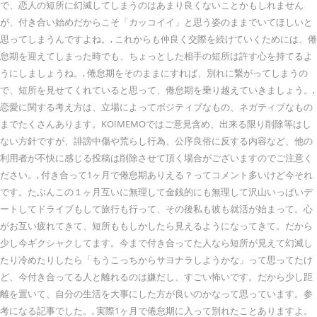
で、恋人の短所に幻滅してしまうのはあまり良くないことかもしれません
が、付き合い始めだからこそ「カッコイイ」と思う姿のままでいてほしいと
思ってしまうんですよね。, これからも仲良く交際を続けていくためには、倦
怠期を迎えてしまった時でも、ちょっとした相手の短所は許す心を持てるよ
うにしましょうね。, 倦怠期をそのままにすれば、別れに繋がってしまうの
で、短所を見せてくれていると思って、倦怠期を乗り越えていきましょう。,
恋愛に関する考え方は、立場によってポジティブなもの、ネガティブなもの
までたくさんあります。KOIMEMOではご意見含め、出来る限り削除等はし
ない方針ですが、誹謗中傷や荒らし行為、公序良俗に反する内容など、他の
利用者が不快に感じる投稿は削除させて頂く場合がございますのでご注意く
ださい。, 付き合って1ヶ月で倦怠期ありえる？ってコメント多いけど今それ
です。たぶんこの１ヶ月互いに無理して金銭的にも無理して沢山いっぱいデ
ートしてドライブもして旅行も行って、その後私も彼も就活が始まって。心
がお互い疲れてきて、短所ももしかしたら見えるようになってきて。だから
少し今ギクシャクしてます。今まで付き合ってた人なら短所が見えて幻滅し
たり冷めたりしたら「もうこっちからサヨナラしようかな」って思ってたけ
ど、今付き合ってる人と離れるのは嫌だし、すごい怖いです。だから少し距
離を置いて、自分の生活を大事にした方が良いのかなって思っています。参
考になる記事でした。, 実際1ヶ月で倦怠期に入って別れたことありますよ。