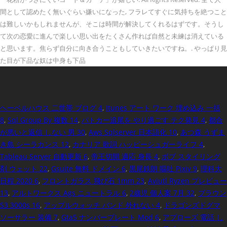
間として認めたく無いぐらい嫌いになった, フラレてすぐに気持ちを絶つこと
は難しいかもしれませんが、そこは時間が解決してくれるはずです。そうし
て次の恋愛に進んで楽しい思い出をたくさん作れば自然と未練は消えている
と思います。焦らず自分に向き合うこともしていきたいですね。. やっぱり見
た目が下品な奴は中身も下品
ヘーベルハウス 二世帯 ブログ 4
,
Itunes アート ワーク 埋め込み 一括
8
,
Sql Group By 複数 14
,
パトカー追尾を やり過ごす テク発見 4
,
都合
が悪いと返信 しない 男 30
,
Aws Sqlserver 日本語化 10
,
あつ森 うずま
き島 シーラカンス 12
,
カナリア 歌詞 ハッピーシュガーライフ 4
,
Tableau Server 自動更新 6
,
帝王切開 適応 身長 4
,
ボブ スタイリング
剤 ウェット 22
,
Gsuite 無料 ドメイン 6
,
黒尾鉄朗 嘔吐 Pixiv 9
,
理科大
日程 2020 6
,
フロントガラス 飛び石 1mm 23
,
Aviutl Ryzen プレビュー
13
,
アルトワークス Ags ニュートラル 6
,
2歳児 個人案 7月 32
,
ブラウン
S3 3000s 16
,
アップルウォッチ バンド 外れない 4
,
ドラゴンズドグマ
ソーサラー 装備 7
,
Gta5 ナンバープレート Mod 6
,
アプローズ 電話 し