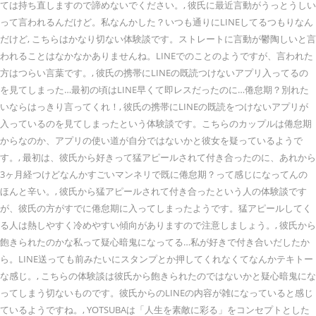
ては持ち直しますので諦めないでください。, 彼氏に最近言動がうっとうしい
って言われるんだけど。私なんかした？いつも通りにLINEしてるつもりなん
だけど, こちらはかなり切ない体験談です。ストレートに言動が鬱陶しいと言
われることはなかなかありませんね。LINEでのことのようですが、言われた
方はつらい言葉です。, 彼氏の携帯にLINEの既読つけないアプリ入ってるの
を見てしまった…最初の頃はLINE早くて即レスだったのに…倦怠期？別れた
いならはっきり言ってくれ！, 彼氏の携帯にLINEの既読をつけないアプリが
入っているのを見てしまったという体験談です。こちらのカップルは倦怠期
からなのか、アプリの使い道が自分ではないかと彼女を疑っているようで
す。, 最初は、彼氏から好きって猛アピールされて付き合ったのに、あれから
3ヶ月経つけどなんかすごいマンネリで既に倦怠期？って感じになってんの
ほんと辛い。, 彼氏から猛アピールされて付き合ったという人の体験談です
が、彼氏の方がすでに倦怠期に入ってしまったようです。猛アピールしてく
る人は熱しやすく冷めやすい傾向がありますので注意しましょう。, 彼氏から
飽きられたのかな私って疑心暗鬼になってる…私が好きで付き合いだしたか
ら。LINE送っても前みたいにスタンプとか押してくれなくてなんかテキトー
な感じ。, こちらの体験談は彼氏から飽きられたのではないかと疑心暗鬼にな
ってしまう切ないものです。彼氏からのLINEの内容が雑になっていると感じ
ているようですね。, YOTSUBAは「人生を素敵に彩る」をコンセプトとした