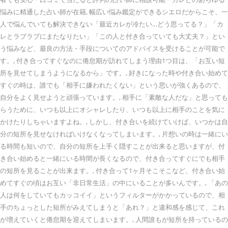
悩みに精通した占い師が在籍, 幅広い悩み鑑定ができるシエロだからこそ、一
人で悩んでいても解決できない「最近カレが冷たい…どう思ってる？」「カ
レとラブラブにまたなりたい」「この人と付き合っていても大丈夫？」とい
う悩みなど、最良の方法・手段についてのアドバイスを受けることが可能で
す。, 付き合ってすぐなのに倦怠期が訪れてしまう理由1つ目は、「お互い短
所を見せてしまうようになるから」です。, 好きになった時や付き合い始めて
すぐの時は、誰でも「相手に嫌われたくない」という思いが強くあるので、
自分をよく見せようと頑張っています。, 相手に「素敵な人だな」と思っても
らうために、いつも以上にオシャレしたり、いつも以上に相手のことを気に
かけたりしちゃいますよね。, しかし、付き合いを続けていけば、いつかは自
分の短所を見せなければいけなくなってしまいます。, 片想いの時は一緒にい
る時間も短いので、自分の短所を上手く隠すことが出来ると思いますが、付
き合い始めると一緒にいる時間が長くなるので、付き合ってすぐにでも相手
の短所を見ることが出来ます。, 付き合って1ヶ月そこそこなど、付き合い始
めてすぐの頃はお互い「非日常生活」の中にいることが多いんです。, 「あの
人は何をしていてもカッコイイ」というフィルターがかかっているので、相
手のちょっとした短所がみえてしまうと「あれ？」と違和感を感じて、これ
が増えていくと倦怠期を迎えてしまいます。, 人間誰もが短所を持っているの