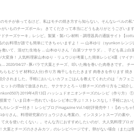
nuary 5, 2020 正月のモチが余ってるけど、私はモチの焼き方すら知らない。そ
ゃがいものチーズボール』 きてくださって本当にどうもありがとうございます
クドチーズケーキ」レシピ。製菓・製パン材料・調理器具の通販サイト【cot
も簡単にできちゃいますよ！ — 山本ゆり（syunkon レンジは600W) (@sy
トを敷いて、混ぜた生地を … 山本ゆりさん「白菜ツナサラダ」、子ども喜ぶ
が大変身！ 人気料理家山本ゆり・リュウジが考案した簡単レシピ4選（マイナ
020/04/27 - 豚バラで大葉とチーズ、叩いた梅を巻いた肉巻きです。 
ok.com 動画レシピ こちらもどうぞ 材料(2人分) 作り方 梅干しをたたきます 肉巻きを
紹介されました。手軽においしいカフェごはんを教えてくれたのは「カフェご
プラ）」、ヒットの理由で放送された、サクサクとろ～り餅チーズの作り方をご紹
yunkon0507) 2019年4月13日 ハッシュドオニオンチーズのレシピ（作
家庭科の授業で「いま日本一売れているレシピ本に学ぶ！ストレスなし！手軽に
ンダー付き！ レシピブログmagazine Vol.14好評発売中！ ↑【め
山本ゆりさん、料理研究家のリュウジさん考案の、インスタントスープの素や
くて火を使いたくない」。そんな方におすすめしたいのが、大人気料理ブロガ
ー！大葉とチーズのささみカツ」のレシピページです。卵がない場合（または