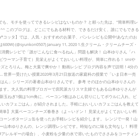
んなレベルの私でも、モチを使ってできるレシピはないものか？ と頼った先は、“簡単料理レ
^^ このブログは、どこにでもある材料で、できるだけ安く、誰にでもできる
ta*コッタ】では、人気・おすすめのお菓子、パンレシピも公開中!あなたのお
unkon0507) January 11, 2020 1.生クリーム・クリームチーズ・
白菜消費レシピで「誰がこんなに食べるねん」問題も解決！ 山本ゆりさん「ハ
ビウーマン子育て）見栄えがよくておいしい料理が、簡単に作れる！ snsや
チーズとろりん。梅と大葉で爽やか！ 動画レシピ ブログ内容を声で説明！4分の
作ります 焼き … 世界一受けたい授業2020年3月21日放送の家庭科の授業で「いま日本一売
はん」シリーズの著者山本ゆりさんです。 参考 そのほかの山本ゆりさんの
介します。大人気の料理ブロガーで庶民派カリスマ主婦でもある山本ゆりさんが
り方） ①新玉ねぎ1個は1cm角に、ベーコン1枚はみじん切りにしてボウルに入れ、ピ
おいしいカフェごはん」が紹介されました。手軽においしいカフェごはんを教えて
っちゃ簡単】大葉ベーコンチーズ春巻き（よ～いドン！ 見栄えがよくておいしい料
、コーンポタージュ缶を使ったお手軽レシピを紹介します。 レンジで一発！山
ー山本ゆりさんの、レンジ調理レシピです。時短なのに味も文句なし！ 料理
卵アレルギーの場合）、小麦粉を少量の水で溶いたものでささみをコーティン