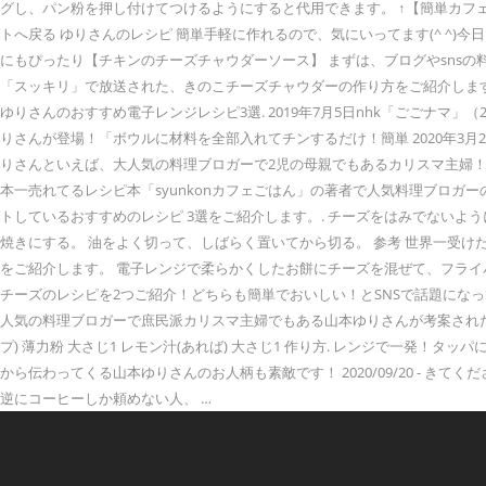
グし、パン粉を押し付けてつけるようにすると代用できます。 ↑【簡単カフェサ
トへ戻る ゆりさんのレシピ 簡単手軽に作れるので、気にいってます(^ ^
にもぴったり【チキンのチーズチャウダーソース】 まずは、ブログやsnsの
「スッキリ」で放送された、きのこチーズチャウダーの作り方をご紹介します
ゆりさんのおすすめ電子レンジレシピ3選. 2019年7月5日nhk「ごごナ
りさんが登場！「ボウルに材料を全部入れてチンするだけ！簡単 2020年
りさんといえば、大人気の料理ブロガーで2児の母親でもあるカリスマ主婦！
本一売れてるレシピ本「syunkonカフェごはん」の著者で人気料理ブロガ
トしているおすすめのレシピ 3選をご紹介します。. チーズをはみでないよ
焼きにする。 油をよく切って、しばらく置いてから切る。 参考 世界一受
をご紹介します。 電子レンジで柔らかくしたお餅にチーズを混ぜて、フライパン
チーズのレシピを2つご紹介！どちらも簡単でおいしい！とSNSで話題になっ
人気の料理ブロガーで庶民派カリスマ主婦でもある山本ゆりさんが考案された、レンジと
プ) 薄力粉 大さじ1 レモン汁(あれば) 大さじ1 作り方. レンジで一発！
から伝わってくる山本ゆりさんのお人柄も素敵です！ 2020/09/20 -
逆にコーヒーしか頼めない人、 …