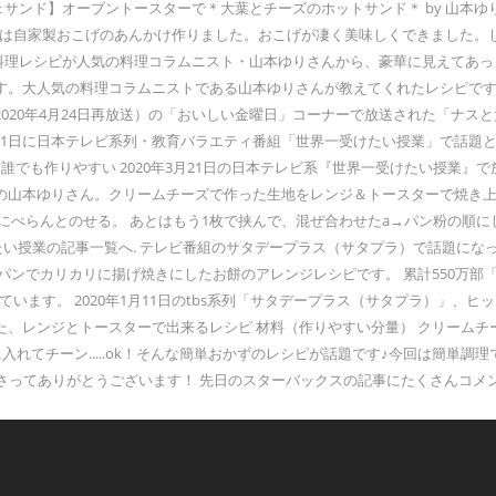
ンド】オーブントースターで＊大葉とチーズのホットサンド＊ by 山本ゆりさん
)今日は自家製おこげのあんかけ作りました。おこげが凄く美味しくできました。
料理レシピが人気の料理コラムニスト・山本ゆりさんから、豪華に見えてあっとい
。大人気の料理コラムニストである山本ゆりさんが教えてくれたレシピです。
マ」（2020年4月24日再放送）の「おいしい金曜日」コーナーで放送された「
3月21日に日本テレビ系列・教育バラエティ番組「世界一受けたい授業」で話
誰でも作りやすい 2020年3月21日の日本テレビ系『世界一受けたい授業
ーの山本ゆりさん。クリームチーズで作った生地をレンジ＆トースターで焼き上
うにぺらんとのせる。 あとはもう1枚で挟んで、混ぜ合わせたa→パン粉の順
けたい授業の記事一覧へ. テレビ番組のサタデープラス（サタプラ）で話題に
でカリカリに揚げ焼きにしたお餅のアレンジレシピです。 累計550万部「syu
ています。 2020年1月11日のtbs系列「サタデープラス（サタプラ）」
トースターで出来るレシピ 材料（作りやすい分量） クリームチーズ 1箱(200g)
タッパに入れてチーン.....ok！そんな簡単おかずのレシピが話題です♪今回は
 きてくださってありがとうございます！ 先日のスターバックスの記事にたくさん