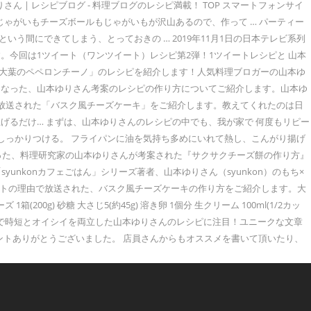
 | レシピブログ - 料理ブログのレシピ満載！ TOP スマートフォンサイ
じゃがいもチーズボールもじゃがいもが沢山あるので、作って … パーティー
う間にできてしまう、とっておきの … 2019年11月1日の日本テレビ系列
今回は1ツイート（ワンツイート）レシピ第2弾！1ツイートレシピと 山本
ナスと大葉のペペロンチーノ」のレシピを紹介します！人気料理ブロガーの山本ゆ
題となった、山本ゆりさん考案のレシピの作り方についてご紹介します。山本ゆ
』で放送された「バスク風チーズケーキ」をご紹介します。教えてくれたのは日
げるだけ… まずは、山本ゆりさんのレシピの中でも、我が家で 何度もリピー
にしっかりつける。 フライパンに油を気持ち多めにいれて熱し、こんがり揚げ
なった、料理研究家の山本ゆりさんが考案された『サクサクチーズ餅の作り方』
nkonカフェごはん」シリーズ著者、山本ゆりさん（syunkon）のもち×
、ヒットの理由で放送された、バスク風チーズケーキの作り方をご紹介します。大
 砂糖 大さじ5(約45g) 溶き卵 1個分 生クリーム 100ml(1/2カッ
簡単調理で時短とオイシイを両立した山本ゆりさんのレシピに注目！ユニークな文章
コメントありがとうございました。 店員さんからもオススメを書いて頂いたり、