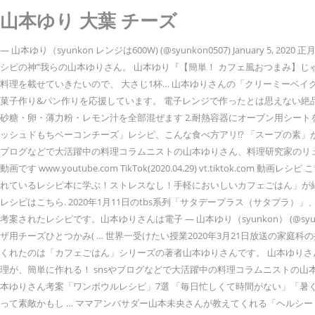
山本ゆり 大葉 チーズ
— 山本ゆり（syunkon レンジは600W) (@syunkon0507) Ja
シピの神”我らの山本ゆりさん。 山本ゆり『【簡単！ カフェ風おつまみ】じ
料理を載せていきたいので、 大さじ1杯… 山本ゆりさんの「クリーミーベイ
菓子作り&パン作りを応援しています。 電子レンジで作ったとは思えない絶品のお料理が誰で
砂糖・卵・薄力粉・レモン汁を全部混ぜます 2.耐熱容器にオーブン用シー
ッシュドもちベーコンチーズ」レシピ、こんな食べ方アリ!? 「スープの素」
ブログなどで大活躍中の料理コラムニストの山本ゆりさん、料理研究家のリュ… 2
動画です www.youtube.com TikTok(2020.04.29) vt.tikt
れているレシピ本に学ぶ！ストレスなし！手軽においしいカフェごはん」が
レシピはこちら. 2020年1月11日のtbs系列「サタデープラス（サタ
考案されたレシピです。山本ゆりさんは電子 — 山本ゆり（syunkon） (@s
ザ用チーズひとつかみ( … 世界一受けたい授業2020年3月21日放送の
くれたのは「カフェごはん」シリーズの著者山本ゆりさんです。 山本ゆりさんカレ
理が、簡単に作れる！ snsやブログなどで大活躍中の料理コラムニストの
本ゆりさん考案「ワンボウルレシピ」7選 「毎日忙しくて時間がない」「暑
って素敵かもし … ママアンバサダー山本未央さんが教えてくれる「ヘルシ