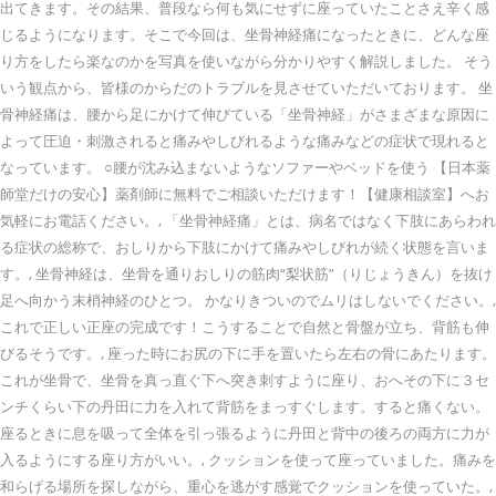
出てきます。その結果、普段なら何も気にせずに座っていたことさえ辛く感
じるようになります。そこで今回は、坐骨神経痛になったときに、どんな座
り方をしたら楽なのかを写真を使いながら分かりやすく解説しました。 そう
いう観点から、皆様のからだのトラブルを見させていただいております。 坐
骨神経痛は、腰から足にかけて伸びている「坐骨神経」がさまざまな原因に
よって圧迫・刺激されると痛みやしびれるような痛みなどの症状で現れると
なっています。 ○腰が沈み込まないようなソファーやベッドを使う 【日本薬
師堂だけの安心】薬剤師に無料でご相談いただけます！【健康相談室】へお
気軽にお電話ください。, 「坐骨神経痛」とは、病名ではなく下肢にあらわれ
る症状の総称で、おしりから下肢にかけて痛みやしびれが続く状態を言いま
す。, 坐骨神経は、坐骨を通りおしりの筋肉“梨状筋”（りじょうきん）を抜け
足へ向かう末梢神経のひとつ。 かなりきついのでムリはしないでください。,
これで正しい正座の完成です！こうすることで自然と骨盤が立ち、背筋も伸
びるそうです。, 座った時にお尻の下に手を置いたら左右の骨にあたります。
これが坐骨で、坐骨を真っ直ぐ下へ突き刺すように座り、おへその下に３セ
ンチくらい下の丹田に力を入れて背筋をまっすぐします。すると痛くない。
座るときに息を吸って全体を引っ張るように丹田と背中の後ろの両方に力が
入るようにする座り方がいい。, クッションを使って座っていました。痛みを
和らげる場所を探しながら、重心を逃がす感覚でクッションを使っていた。,