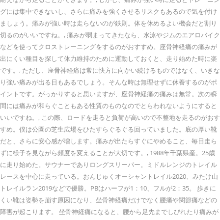
グには集中できないし、さらに痛みを強くさせるリスクもあるので気を付け
ましょう。痛みが強い時は走らないのが鉄則。体を休めるよい機会だと割り
切るのがいいですね。, 痛みが弱まってきたなら、水泳やジムのエアロバイク
などを使ってクロストレーニングをするのがおすすめ。座骨神経痛の痛みが
出にくい種目を探して体力維持のために運動しておくと、走り始めた時に楽
です。, ただし、座骨神経痛は常に快方に向かい続けるものではなく、いきな
り強い痛みが出る日もあるでしょう。そんな時は無理せずに休養するのがポ
イントです。がっかりすると思いますが、座骨神経痛の痛みは無常。次の瞬
間には痛みが和らぐこともある性質のものなのでとらわれないようにすると
いいですね。, この際、ロードを走ると負荷が高いので不整地を走るのがおす
すめ。僕は公園の芝生広場をひたすらぐるぐる回っていました。底の厚い靴
だと、さらに安心感が増します。痛みが出たらすぐにやめること、毎日走ら
ずに様子を見ながら頻度を変えることが大切です。, 1988年千葉県産。25歳
に走り始めた。サウナーでありロングスリーパー。ミドルレンジのトレイル
レースを中心に走っている。おんじゅくオーシャントレイル2020、みたけ山
トレイルラン2019などで優勝。PBはハーフが1：10、フルが2：35。 歩きに
くい靴は姿勢を崩す原因になり、坐骨神経痛だけでなく腰痛や関節痛などの
障害が起こります。 坐骨神経痛になると、腰から足先までしびれたり痛みが