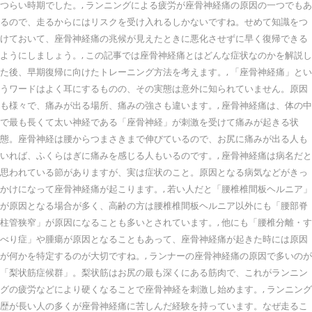
つらい時期でした。, ランニングによる疲労が座骨神経痛の原因の一つでもあ
るので、走るからにはリスクを受け入れるしかないですね。せめて知識をつ
けておいて、座骨神経痛の兆候が見えたときに悪化させずに早く復帰できる
ようにしましょう。, この記事では座骨神経痛とはどんな症状なのかを解説し
た後、早期復帰に向けたトレーニング方法を考えます。, 「座骨神経痛」とい
うワードはよく耳にするものの、その実態は意外に知られていません。原因
も様々で、痛みが出る場所、痛みの強さも違います。, 座骨神経痛は、体の中
で最も長くて太い神経である「座骨神経」が刺激を受けて痛みが起きる状
態。座骨神経は腰からつまさきまで伸びているので、お尻に痛みが出る人も
いれば、ふくらはぎに痛みを感じる人もいるのです。, 座骨神経痛は病名だと
思われている節がありますが、実は症状のこと。原因となる病気などがきっ
かけになって座骨神経痛が起こります。, 若い人だと「腰椎椎間板ヘルニア」
が原因となる場合が多く、高齢の方は腰椎椎間板ヘルニア以外にも「腰部脊
柱管狭窄」が原因になることも多いとされています。, 他にも「腰椎分離・す
べり症」や腫瘍が原因となることもあって、座骨神経痛が起きた時には原因
が何かを特定するのが大切ですね。, ランナーの座骨神経痛の原因で多いのが
「梨状筋症候群」。梨状筋はお尻の最も深くにある筋肉で、これがランニン
グの疲労などにより硬くなることで座骨神経を刺激し始めます。, ランニング
歴が長い人の多くが座骨神経痛に苦しんだ経験を持っています。なぜ走るこ