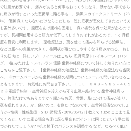
で注意が必要です。 痛みがあると何事もおっくうになり、動かない事でさら
に痛みが増すといった悪循環に陥る事も…。 湯沢スカイエクストリーム（23
㎞） 優勝 良くならないだけならまだしも、逆に症状が悪化してきたという方
も案外多いです。 腹圧をあげ腰椎を固定し、良い姿勢を保つ効果があるので
すが、長期間使用すると筋力が低下してしまうおそれがあるので、１ヶ月程
度を目安に利用します。, 薬物療法は、薬を使って痛みを和らげる治療法。
などは腰への負担が大きく、椎間板が飛び出しやすくなり痛みが出る。 おし
りの筋肉は… 詳しいプロフィールはこちら. 忍野高原トレイルレース（ロン
グ）3位 みたけ山トレイルラン 優勝 坐骨神経痛について詳しく知りたい方は
こちらをご覧下さい。 【坐骨神経痛の治療法】坐骨神経痛の治療法なら当院
へ。 ※ホームページから坐骨神経痛の期間についてメールで問い合わせるこ
ともできます。 お気軽にお問合せ下さい。 ＴＥＬ ０４８－９８５－４０１
２ ※電話予約制 ・坐骨神経を冷えから守り血流を維持する 坐骨神経痛っ
て、片側だけでもありますか？腰からお尻、骨盤、足にかけて痛みがあり、
夜も眠れません。が、痛いのは、右側だけなのです。坐骨神経痛なのでしょ
うか - 性病・性感染症・STD [締切済 - 2016/05/12] | 教えて！goo ここまで見
てくると、いすに座る場合も床に座る場合もポイントは同じだという事に気
づかれたでしょうか? ○机と椅子のバランスを調整する など、なるべく低い