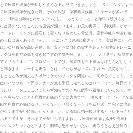
とで座骨神経痛が発症しやすくなるか見ていきましょう。, ランニングによっ
て座骨神経痛が起きた時、その原因は「梨状筋症候群」のケースが多いで
す。, 無理は禁物とわかっていても、「もうちょっと」と頑張り続けると、目
には見えないところにも疲労が溜まります。お尻の奥深く「梨状筋」がオー
バートレーニングに反応して硬くなり始めたら黄信号。座骨神経を刺激し始
める日は遠くありません。, ランニングは健康に良さそうで、実は体にとって
はかなり負荷が高い運動。量、質ともに自分の実力を超えた無理なトレーニ
ングは座骨神経痛を引き起こすので気を付けましょう。, 大迫選手が所属する
アメリカのオレゴンプロジェクトでは、舗装路を走る練習はほとんどしない
と聞きます。ロードを走ることは、私たちが思っている以上に負荷が高く、
もともと体が頑丈な人以外はケガのリスクを間違いなく高めるでしょう。, と
はいいつつも、市民ランナーが最も手軽に走れるのはロードです。毎日のよ
うにロードを走ることで知らず知らずのうちに疲労を蓄積しているので、ケ
アを怠らないことも座骨神経痛の予防に大切です。, 僕もオーバーワークが原
因で座骨神経痛になり、良くなったり悪くなったりを繰り返して完全に痛み
が引くまで長い時間がかかりました。治る時は拍子抜けするくらいあっさり
治るのですが、それまでが長いんですよね…。, 座骨神経痛は捻挫や肉離れ、
シンスプリントなどのように明確な患部がないため、走ろうと思えば痛みに
耐えながら走ることができます。, しかし、痛みが強い時に走るとトレーニン