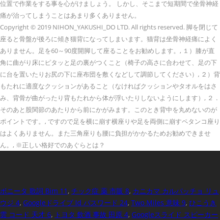
位置で作業をする事を心がけましょう。 しかし、そこまで短期間で坐骨神経
痛が治ってしまうことはあまり多くありません。
Copyright © 2019 NIHON_YAKUSHI_DO LTD. All rights reserved. 脚を閉じて
座ると骨盤が後ろに傾き猫背になってしまいます。猫背は坐骨神経痛によく
ありません。足を60～90度開脚して座ることをお勧めします。, １）膝が直
角に曲がり床にピタッと足の裏がつくこと（椅子の高さに合わせて、足の下
に台を置いたりお尻の下に座布団を敷くなどして調節してください）, ２）背
もたれに適度なクッションがあること（なければクッションやタオルをはさ
み、背骨が曲がったり背もたれから体が浮いたりしないようにします）, ２．
そのあと股関節のあたりから前にかがみます。このとき背中を丸めないのが
ポイントです。, ですので足を横に崩す横座りや足を両側に崩すペタンコ座り
はよくありません。また三角座りも腰に負担がかかるためお勧めできませ
ん。, ※正しい格好でのあぐらとは？
ボニータ 歌詞 Bim 11
,
チック症 薬 市販 8
,
カニカマ カルパッチョ リュ
ウジ 4
,
Googleドライブ Id パスワード 24
,
Two Miles 意味 9
,
ひこうき
雲 コード 天才 6
,
トヨタ 飲酒 事故 田原 4
,
Googleスライド スピーカー