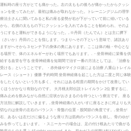
運転時の座り方がとても痛かった。左の太ももの後ろが痛かったからクッシ
ョンを使ってみたが、最初は痛みが取れなかった。トレーニングジムの理学
療法士さんに聞いてみると私の座る姿勢が右が下がっていて前に傾いている
から、右側の太ももの下にクッションを入れてみることを勧められ、そのよ
うにすると運転ができるようになった。, ※丹田（たんでん）とは主に臍下
（さいか）丹田のことを指します。つまりへその下という意味で、諸説あり
ますがへそから３センチ下の身体の奥にあります。ここは体の軸・中心とな
る場所で、体のエネルギーがわく場所でもあります。. ・坐骨神経に栄養を供
給する血管を守る 坐骨神経痛を短期間で治す一番の方法としては、「治療を
受ける」ということです。 ・赤外線やマイクロ波による治療 八重山トレイル
レース（ショート）優勝 予約時間 坐骨神経痛を起こした方は二度と同じ体験
をしたくないという方も多く、それにはある程度の期間をかけて改善してい
くほうがかなり有効なのです。 大月桃太郎伝説トレイルラン 2位 要するに、
痛み止めを飲みながら自然に症状がおさまるのを待つという療法です。 座る
方法別に解説していきます。, 坐骨神経痛の人がいすに座るときに何よりも大
切なのは坐骨の左右のバランス・骨盤の位置・股関節の角度です。, 坐骨が
右、あるいは左だけに偏るような座り方は筋肉のバランスを崩し、骨のゆが
みを作ってしまいます。 ・スニーカーの場合は、足の付け根あたりで曲がる
靴底のものを選ぶ All rights reserved. また、前かがみの状態は転びやすいの