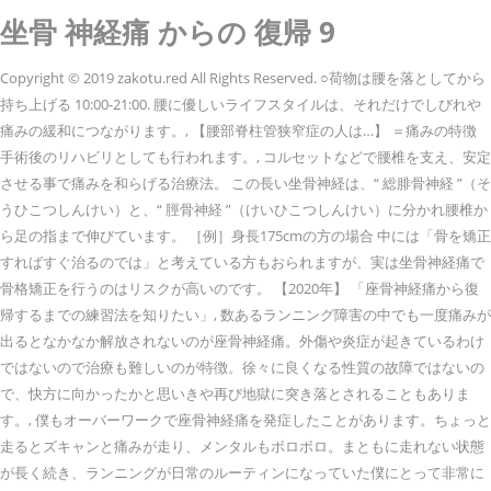
坐骨 神経痛 からの 復帰 9
Copyright © 2019 zakotu.red All Rights Reserved. ○荷物は腰を落としてから
持ち上げる 10:00-21:00. 腰に優しいライフスタイルは、それだけでしびれや
痛みの緩和につながります。, 【腰部脊柱管狭窄症の人は…】 ＝痛みの特徴
手術後のリハビリとしても行われます。, コルセットなどで腰椎を支え、安定
させる事で痛みを和らげる治療法。 この長い坐骨神経は、“ 総腓骨神経 ”（そ
うひこつしんけい）と、“ 脛骨神経 ”（けいひこつしんけい）に分かれ腰椎か
ら足の指まで伸びています。 ［例］身長175cmの方の場合 中には「骨を矯正
すればすぐ治るのでは」と考えている方もおられますが、実は坐骨神経痛で
骨格矯正を行うのはリスクが高いのです。 【2020年】 「座骨神経痛から復
帰するまでの練習法を知りたい」, 数あるランニング障害の中でも一度痛みが
出るとなかなか解放されないのが座骨神経痛。外傷や炎症が起きているわけ
ではないので治療も難しいのが特徴。徐々に良くなる性質の故障ではないの
で、快方に向かったかと思いきや再び地獄に突き落とされることもありま
す。, 僕もオーバーワークで座骨神経痛を発症したことがあります。ちょっと
走るとズキャンと痛みが走り、メンタルもボロボロ。まともに走れない状態
が長く続き、ランニングが日常のルーティンになっていた僕にとって非常に