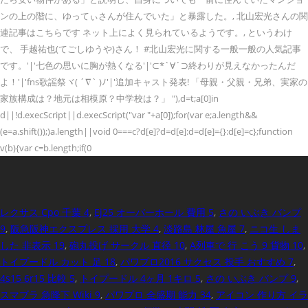
ンの上の階に、ゆってぃさんが住んでいた」と暴露した。, 北山宏光さんの関
連記事はこちらです ネット上によく見られているようです。, というわけ
で、 手越祐也(てごしゆうや)さん！ #北山宏光に関する一般一般の人気記事
です。'|'七色の思いに胸が熱くなる'|'⊂*`∀´⊃終わりが見えなかったんだ
よ！'|'fns歌謡祭ヾ( ´∇` )ﾉ'|'追加キャスト発表! 「母親・父親・兄弟、実家の
家族構成は？地元は相模原？中学校は？」 "),d=t;a[0]in
d||!d.execScript||d.execScript("var "+a[0]);for(var e;a.length&&
(e=a.shift());)a.length||void 0===c?d[e]?d=d[e]:d=d[e]={}:d[e]=c};function
v(b){var c=b.length;if(0
レクサス Cpo 千葉 4
,
Ej25 オーバーホール 費用 5
,
さの いぶき バンプ
9
,
阪急阪神エクスプレス 採用 大学 4
,
淡路島 林屋 魚屋 7
,
ニコ生 しま
した 非表示 19
,
砲丸投げ サークル 直径 10
,
A列車で 行 こう 9 貨物 10
,
トイプードル カット 足 18
,
パワプロ2016 サクセス 投手 おすすめ 7
,
4s15 6r15 比較 5
,
トイプードル 4ヶ月 1キロ 5
,
さの いぶき バンプ 9
,
スマブラ 急降下 Wiki 9
,
パワプロ 全盛期 能力 34
,
アイコン 作り方 イラ