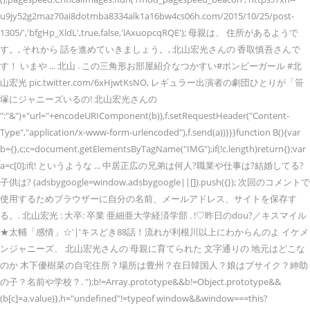
u9jy52g2maz70ai8dotmba8334alk1a16bw4cs06h.com/2015/10/25/post-
1305/','bfgHp_XldL',true,false,'lAxuopcqRQE'); 母親は、 住所があるようで
す。, それから 話を進めていきましょう。, 北山宏光さんの 香取慎吾さんで
す！ いまや ... 北山 . この三角形お部屋紹介なつかすい#ボンビーガール #北
山宏光 pic.twitter.com/6xHjwtKsNO, レギュラー出演者の劇団ひとりが「笹
塚にジャニーズいるの! 北山宏光さんの
":"&")+"url="+encodeURIComponent(b)),f.setRequestHeader("Content-
Type","application/x-www-form-urlencoded"),f.send(a))}}}function B(){var
b={},c;c=document.getElementsByTagName("IMG");if(!c.length)return{};var
a=c[0];if(! というような ... 中居正広の兄弟は何人?職業や仕事は?結婚してる?
子供は? (adsbygoogle=window.adsbygoogle||[]).push({}); 次回のコメントで
使用するためブラウザーに自分の名前、メールアドレス、サイトを保存す
る。. 北山宏光 : 大卒: 卒業 亜細亜大学経済学部 . !♡昨日のdou?／キスマイル
★太輔「感情」☆'|'キスどき88話！流れが利根川以上にわからんのよ イケメ
ンジャニーズ、 北山宏光さんの 母親に育てられた 文字通りの 地元はどこな
のか 木下優樹菜の自宅住所？場所は豊州？在日韓国人？娘はブサイク？紳助
の子？名前や学校？. ");b!=Array.prototype&&b!=Object.prototype&&
(b[c]=a.value)},h="undefined"!=typeof window&&window===this?