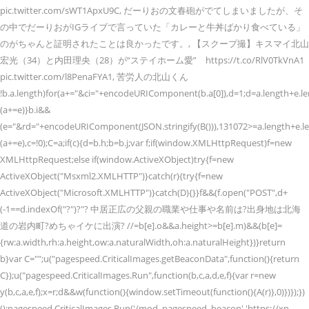
pic.twitter.com/sWT1ApxU9C, だーりおの文春砲がでてしまいましたが、そ
の中でだーりおがIGライブで言っていた「カレーと牛丼ばかり食べている」
のがちゃんと証明されたことは良かったです。, 【スクープ撮】キスマイ北山
宏光（34）と内田理央（28）が“ステイホーム愛” https://t.co/RlV0TkVnA1
pic.twitter.com/l8PenaFYA1, 苦労人の北山くん
!b.a.length)for(a+="&ci="+encodeURIComponent(b.a[0]),d=1;d
=a.length+e.l
(a+=e)}b.i&&
(e="&rd="+encodeURIComponent(JSON.stringify(B())),131072>=a.length+e.
(a+=e),c=!0);C=a;if(c){d=b.h;b=b.j;var f;if(window.XMLHttpRequest)f=new
XMLHttpRequest;else if(window.ActiveXObject)try{f=new
ActiveXObject("Msxml2.XMLHTTP")}catch(r){try{f=new
ActiveXObject("Microsoft.XMLHTTP")}catch(D){}}f&&(f.open("POST",d+
(-1==d.indexOf("?")?"? 中居正広の父親の職業や仕事や名前は?出身地は北海
道の岩内町?めちゃイケに出演? //
=b[e].o&&a.height>=b[e].m)&&(b[e]=
{rw:a.width,rh:a.height,ow:a.naturalWidth,oh:a.naturalHeight})}return
b}var C="";u("pagespeed.CriticalImages.getBeaconData",function(){return
C});u("pagespeed.CriticalImages.Run",function(b,c,a,d,e,f){var r=new
y(b,c,a,e,f);x=r;d&&w(function(){window.setTimeout(function(){A(r)},0)})});})
();pagespeed.CriticalImages.Run('/mod_pagespeed_beacon','https://xn--