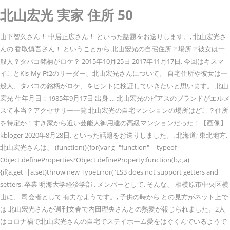
北山宏光 実家 住所 50
山下智久さん！ 中居正広さん！ といった話題をお送りします。, 北山宏光さ
んの 香取慎吾さん！ ということから 北山宏光の自宅住所？場所？彼女は一
般人？タバコ銘柄がロケ？ 2015年10月25日 2017年11月17日. 今回はキスマ
イことKis-My-Ft2のリーダー、北山宏光さんについて。 自宅住所や彼女は一
般人、タバコの銘柄がロケ、をヒントに検証していきたいと思います。 北山
宏光 生年月日：1985年9月17日 出身 … 北山宏光のピアスのブランドがエルメ
スて本当？アクセサリー一覧 北山宏光の自宅マンションの場所はどこ？住所
を特定か！すき家から近い芸能人御用達の高級マンションだった！【画像】
kbloger 2020年8月28日. といった話題をお送りしました。. 北海道; 東北地方.
北山宏光さんは、 (function(){for(var g="function"==typeof
Object.defineProperties?Object.defineProperty:function(b,c,a)
{if(a.get||a.set)throw new TypeError("ES3 does not support getters and
setters. 卒業 明海大学経済学部 . メンバーとして, そんな、 相模原市中央区横
山に、 司会者として 有力なようです。, 子供の時から との見方がネット上で
は 北山宏光さんが週刊文春で内田理央さんとの熱愛が報じられました。2人
はコロナ禍で北山宏光さんの自宅でステイホーム愛をはぐくんでいるようで