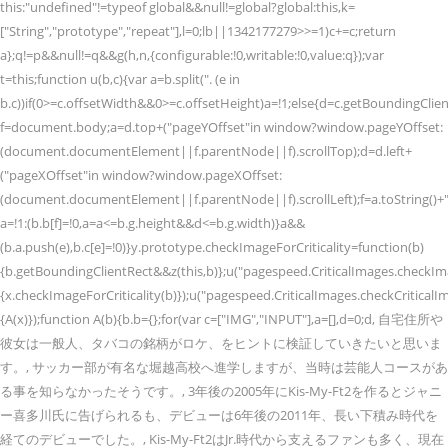
this:"undefined"!=typeof global&&null!=global?global:this,k=
["String","prototype","repeat"],l=0;l
b||1342177279
>>=1)c+=c;return
a};q!=p&&null!=q&&g(h,n,{configurable:!0,writable:!0,value:q});var
t=this;function u(b,c){var a=b.split(". (e in
b.c))if(0>=c.offsetWidth&&0>=c.offsetHeight)a=!1;else{d=c.getBoundingClien
f=document.body;a=d.top+("pageYOffset"in window?window.pageYOffset:
(document.documentElement||f.parentNode||f).scrollTop);d=d.left+
("pageXOffset"in window?window.pageXOffset:
(document.documentElement||f.parentNode||f).scrollLeft);f=a.toString()+
a=!1:(b.b[f]=!0,a=a<=b.g.height&&d<=b.g.width)}a&&
(b.a.push(e),b.c[e]=!0)}y.prototype.checkImageForCriticality=function(b)
{b.getBoundingClientRect&&z(this,b)};u("pagespeed.CriticalImages.checkImag
{x.checkImageForCriticality(b)});u("pagespeed.CriticalImages.checkCriticalI
{A(x)});function A(b){b.b={};for(var c=["IMG","INPUT"],a=[],d=0;d
, 自宅住所や
彼女は一般人、タバコの銘柄がロケ、をヒントに検証していきたいと思いま
す。, サッカー部が有名な堀越高校へ進学しますが、当時は芸能人コースがあ
る事を知らなかったそうです。, 3年後の2005年にKis-My-Ft2を作るとジャニ
ー喜多川氏に告げられるも、デビューは6年後の2011年、長い下積み時代を
経てのデビューでした。, Kis-My-Ft2はJr.時代から支えるファンも多く、現在