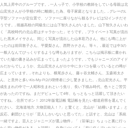
人気上昇中のグループです。, 一人っ子で、小学校の教師をしている母親は北
山宏光さんが小学校の時に離婚した為、母子家庭となりました。, グレーのL
字型ソファーが定位置で、ソファーに座りながら観るテレビは52インチだそ
うです。, 堀越高校の同級生には山下智久さんがいました。山下智久さんいわ
く「高校時代の北山君はチャラかった」そうです。, プライベート写真が流出
した黒木メイサさん、同じく写真が流出した山本彩乃さん、他にも噂に上が
ったのは前田敦子さん、平愛梨さん、西野カナさん、等々。, 最近では中3の
一般人なんてびっくりするような噂もありますが、こちらは掲示板に書かれ
ていた嘘の書き込みが広まってしまったようです。, でもジャニーズのアイド
ルだからでしょうか、北山宏光さんがロケ中にタバコを吸っているとの噂が
広まっています。, それよりも、横尾歩さん、藤ヶ谷太輔さん、玉森裕太さ
ん、と意外と多いKis-My-Ft2の喫煙者に少し驚きました。, 北山宏光さん。平
成生まれの中で一人昭和生まれという焦り、長い下積み時代、色々とご苦労
があったのですね。まだデビューして4年、もっともっと活躍して頂きたい
ですね。. 住所でポン！ 2012年版電話帳 電話帳を見たい都道府県を選んでく
ださい。 北海道地方. 大物芸能人！ ?」と驚くと、北山が「結構いますよ」と
反応。劇団ひとりが「芸人しかいないと思ってた」と話すと、北山は「系統
一緒ですよ。芸人とジャニーズが選ぶ物件」「（笹塚は）ちょっと裏に行っ
たら安い物件がある」と説明し、自身についても「前に住んでいたマンショ