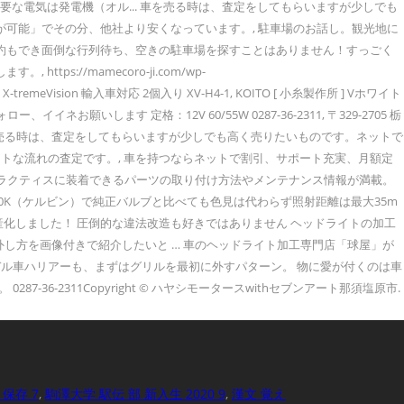
な電気は発電機（オル... 車を売る時は、査定をしてもらいますが少しでも
が可能」でその分、他社より安くなっています。, 駐車場のお話し。観光地に
予約もでき面倒な行列待ち、空きの駐車場を探すことはありません！すっごく
//mamecoro-ji.com/wp-
-tremeVision 輸入車対応 2個入り XV-H4-1, KOITO [ 小糸製作所 ] Vホワイト
 ãããªæã¯â¦. 共感した方のみフォロー、イイネお願いします 定格：12V 60/55W 0287-36-2311, 〒329-2705 栃
を売る時は、査定をしてもらいますが少しでも高く売りたいものです。ネットで
トな流れの査定です。, 車を持つならネットで割引、サポート充実、月額定
タ ラクティスに装着できるパーツの取り付け方法やメンテナンス情報が満載。
0K（ケルビン）で純正バルブと比べても色見は代わらず照射距離は最大35m
量産化しました！ 圧倒的な違法改造も好きではありません ヘッドライトの加工
外し方を画像付きで紹介したいと … 車のヘッドライト加工専門店「球屋」が
ル車ハリアーも、まずはグリルを最初に外すパターン。 物に愛が付くのは車
-2311Copyright © ハヤシモータースwithセブンアート那須塩原市.
 保存 7
,
駒澤大学 駅伝 部 新入生 2020 9
,
漢文 覚え