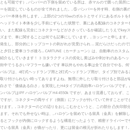
とも可能です）, バンパーの下側を留めている所は、赤マルので囲った箇所
ーを固定しているものが全て外れました。, ⑤ バンパーを外す時、右側の
ンパー本体を外します。, 上部の2つの10㎜のボルトとサイドにあるボルト
ヘッドライト本体を少し手前にずらした状態で、裏にある配線のコネクター
い。また配線も完全にコネクターなどがささっているか確認したうえでkey
ズまで、車に関することは何でも記事にしています。, ヨッシーと申します
発生し、部分的にトップコートの剥がれが見受けられ … 泥だらけだったので
と夕日と愛車コラボ後ろ... CARTUNE（カーチューン）は、自動車のカ
紹介もしていきます！ トヨタラクティスの劣化し黄ばみや剥がれのあるヘッ
街中でうるさいマフラーも嫌いです 車以外もやれる事は全て自分でやる。何で
バルブは、4灯式ヘッドランプ用と2灯式ヘッドランプ用が、タイプ別でみるとh1
取り付けられない時ってありますよね。無理に外したり取り付けると部品が破
白さで「価値ある白さ」を実現したH4タイプの高効率ハロゲンバルブです。
ンバルブはIPF ハロゲンバルブ H4 4550k ですが、あまり流通してお
ですが、コネクターの両サイド（側面）にフックが付いていて外すことがで
けます。, コネクターのどの辺りをおしこむかというと、この部分 凸矢印
ます。それでも外せない時は、, ハロゲンを留めている留具（金具）を解除
るとフックが内側にロックするような構造だったようで、精密ドライバーで
ている留具（金具）が曲がったり、更には留金の根元が折れたりもします！,