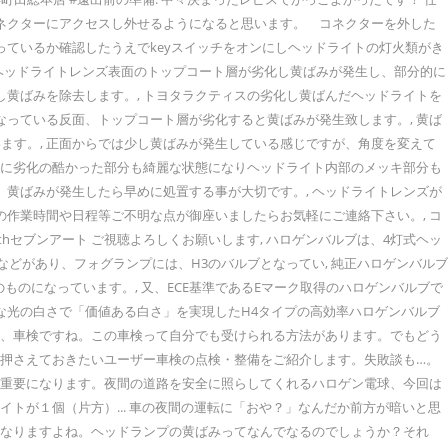
コネクターにアクセスし外せるようになると思います。 コネクターを外した
っているか確認したうえでkeyスイッチをオンにしヘッドライトの灯火類がき
類. ヘッドライトレンズ表面のトップコート層が劣化し黄ばみが発生し、部分的に
し黄ばみを除去します。, トヨタラクティスの劣化し黄ばんだヘッドライトを
なっている反面、トップコート層が劣化すると黄ばみが発生致します。, 黄ば
ます。, 正面からでは少し黄ばみが発生している感じですが、角度を変えて
 特に劣化の酷かった部分も綺麗な状態になりヘッドライト内部のメッキ部分も
、黄ばみが発生したら早めに処置する事が大切です。, ヘッドライトレンズが
の作業時間や日程等ご不明な点が御座いましたらお気軽にご連絡下さい。, コ
hセブンアート ご視聴よろしくお願いします, ハロゲンバルブは、4灯式ヘッ
5などがあり、フォグランプには、H3のバルブとなってい, 純正ハロゲンバルブ
のものになっています。, 又、ECE基準であるEマーク取得のハロゲンバルブで
然な光の白さで「価値ある白さ」を実現したH4タイプの高効率ハロゲンバルブ
のが、車検ですね。この車検って自分でも受けられる方法があります。でもどう
は押さえておきたいユーザー車検の点検・整備をご紹介します。失敗談も…。
トが重要になります。夜間の道路を安全に照らしてくれるハロゲン電球、今回は
トが１個（片方）... 車の夜間の運転に「おや？」なんだか前方が暗いと思
になりますよね。ヘッドランプの黄ばみってなんでなるのでしょうか？それ