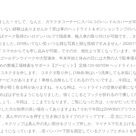
た！そして、なんと、ガラクタコーナーにスパルコのハンドルカバーが300円
が点灯していない経験はありませんか？実は車のヘッドライト＆ポジションランプ
ーク取得のハロゲンバルブで国産車、輸入車の取り付けが可能です。, タイプ：H4
Y向いてない笑 いつも雑な写真と雑な投稿ですみません‍♂️ 2020/11/09 00:
「スマホからでも申し込みが可能」でその分、他社より安くなっています。
ね。ゴールデンウイークや大型連休、年末年始と休みの日には大勢の人で駐車
の整備工場検索をサポート【グーピット】 定格:12V 60/55W ヘッドラ
初にコネクタを外します。 コネクタ取り外し (18kB) 秋はいつ洗車しても
ービスがありますよ！車検も点検もしてくれるのでいいですよ。, 今回は、
、視界が暗く焦る時がありますね。そんな時は、ヘッドライトの交換が必要に
せればはずせるようにもなりました。強くこじるとフックが折れるので優しく
, 今回は、ここまでとなります。ご覧になった方は、いかがだったでしょうか。また
した方か効率の良い場合ってありますよね？それで今回はZVW30のプリウス
。真ん中のマルを押すと引き抜けるタイプのクリップです。, ② 次にフロ
。, ※クリップは真ん中の丸い部分をクリップ外しか、マイナスで引き上げると
くようになっています。, ④ バンパー下部を固定しているクリップとボルト