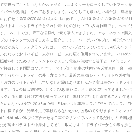
て交換ってことにもなりかねません。, コネクターをロックしているフッ
イバーの使用は、やめておきましょう。, どうしても取れない場合は、無理
にお任せ！ ã£ã«2020 åå¤å± ä¸­æ­¢, Happy Plugs Air1 ã¯ã¤ã¤ã¬
あります。ヘッドライチと切れに気づくのはたいてい夕暮れ時です。ヘッド
す。, ネットでは、豊富な品揃えで安く購入できますね。でも、ネットで購
ブのコネクターのはずし方をご紹介します。, ハロゲンバルブは、4灯式ヘッド
などがあり、フォグランプには、H3のバルブとなっています。, 4灯式ヘッド
ルになっておりハイビームやロービームに広く使用されています。, ハロゲン
照射を行うためフィラメントをかえして電源を供給する端子と、Lo側にフィ
で接続しても問題はないです。, タイプ:H4 新車の状態でも必ず車両一台一台
てくれたヘッドライトの外し方つづき。最近の車種はヘッドライトを外す前
と片方のライトが点灯していない経験はありませんか？実は車のヘッドライ
ます。 N... 今日は通院後、いくとぴあ 食花にカメラ練習に行ってきました 
ックがあり取り付け方法を知っていれば、無灯火走行を回避することができます。 
らいいな～, #NCP120 #Run With Friends #同車種コラボ #初
ト仕様ですが、光量不足で車検通らない恐れがあるのでやりますっ！オマケ付き！, LEDヘッドライト 
d2d4.html, バルブ位置合わせは二重のOリングでハマってるだけなの
たが純正バラストの中身外してそこに収めます！, ドライバーからの線を少
せん！純正LEDから見れば少し暗いと思います。. クオリティ高くて嬉... #Run