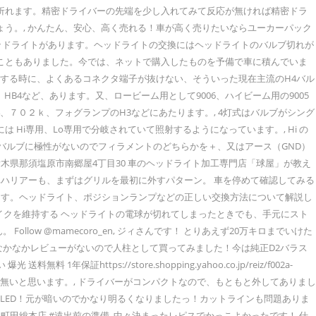
が折れます。精密ドライバーの先端を少し入れてみて反応が無ければ精密ドラ
ょう。, かんたん、安心、高く売れる！車が高く売りたいならユーカーパック
 DVD ã¬ã³ã¿ã«. 車の点検や部品交換でヘッドライトがあります。ヘッドライトの交換にはヘッドライトのバルブ切れが
たこともありました。今では、ネットで購入したものを予備で車に積んでいま
換する時に、よくあるコネクタ端子が抜けない、そういった現在主流のH4バル
HB4など、あります。又、ロービーム用として9006、ハイビーム用の9005
4、７０２ｋ、フォグランプのH3などにあたります。, 4灯式はバルブがシング
Hi専用、Lo専用で分岐されていて照射するようになっています。, Hi の
バルブに極性がないのでフィラメントのどちらかを＋、又はアース（GND）
 栃木県那須塩原市南郷屋4丁目30 車のヘッドライト加工専門店「球屋」が教え
ハリアーも、まずはグリルを最初に外すパターン。 車を停めて確認してみる
ます。ヘッドライト、ポジションランプなどの正しい交換方法について解説し
リ： バイクを維持する ヘッドライトの電球が切れてしまったときでも、手元にスト
w @mamecoro_en, ジィさんです！ とりあえず20万キロまでいけた
ージョンキットはなかなかレビューがないので人柱として買ってみました！今は純正D2バラス
https://store.shopping.yahoo.co.jp/reiz/f002a-
は無いと思います。, ドライバーがコンパクトなので、もともと外してありまし
 LED！元が暗いのでかなり明るくなりましたっ！カットラインも問題ありま
レージ横浜町田総本店 #遠出前の準備. 中々決まったレピスでかっこよかったです！ 仕