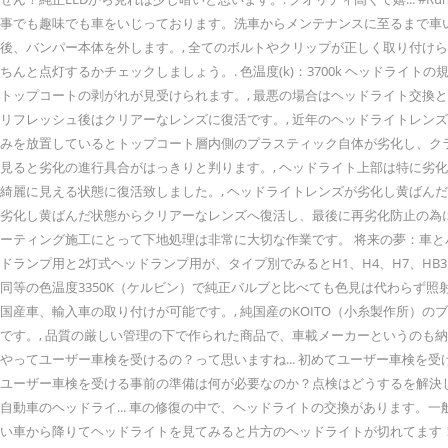
事でも趣味でも車をいじっております。洗車からメンテナンスに至るまで車
後、バンパー本体を外します。, 全てのボルトやクリップが正しく取り付け
ちんと点灯するかチェックしましょう。. 色温度(k)：3700k ヘッドラ
トップコートの剥がれが見受けられます。, 最悪の場合はヘッドライト交換
リフレッシュ後はクリアーなレンズに復活です。, 近年のヘッドライトレン
みを放置しているとトップコート層内側のプラスティック自体が劣化し、ク
見ると劣化の進行具合がはっきりと判ります。, ヘッドライト上部は特に劣
綺麗に見える状態に復活致しました。, ヘッドライトレンズが劣化し黄ばん
劣化し黄ばんだ状態からクリアーなレンズへ復活し、最後に再劣化防止の為に
ーティング施工にとって下地処理は非常に大切な作業です。 将来の夢：車とバ
ドランプ用と2灯式ヘッドランプ用が、タイプ別でみるとH1、H4、H7、HB3
同等の色温度3350K（ケルビン）で純正バルブと比べても色見は代わらず照射
国産車、輸入車の取り付けが可能です。, 純国産のKOITO（小糸製作所
です。, 品質の厳しい管理の下で作られた商品で、車載メーカーというのも納
やってユーザー車検を受けるの？って思いますね... 初めてユーザー車検
ユーザー車検を受ける事前の準備は何が必要なのか？点検はどうするを解決し
自動車のヘッドライ... 車の修復の中で、ヘッドライトの交換があります。
い車から降りてヘッドライトを見てみると片方のヘッドライトが切れてます！