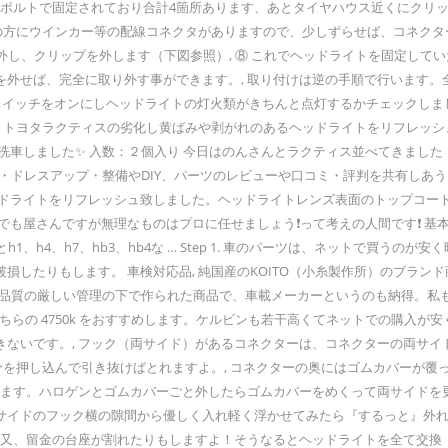
にボルトで固定されており合計4箇所あります、あとタイヤハウス近くにクリ
裏の方にウインカー等の配線コネクタがありますので、少しずらせば、コネク
を外し、クリップを外します（下図参照）, ⑧ これでヘッドライトを固定し
を外せば、完全に取り外す事ができます。, 取り付けは逆の手順で行います
スイッチをオンにしヘッドライトの灯火類がきちんと点灯するかチェックしま
。 トヨタラクティスの劣化し黄ばみや剥がれのあるヘッドライトをリフレッ
洗車しました✨ 入数：２個入り 今日はのんさんとラクティス並べてきました
スタム・ドレスアップ・整備やDIY、パーツのレビューや口コミ・評判を共有し
ドライトをリフレッシュ致しました。ヘッドライトレンズ表面のトップコート
も屋さんですが無理なものはプロに任せましょう❗️って考えの人間です❗️ 基
、h4、h7、hb3、hb4な … Step 1. 車のパーツは、ネットで買う
損したりもします。 車検対応品, 純国産のKOITO（小糸製作所）のブラ
品質の厳しい管理の下で作られた商品で、車載メーカーというのも納得。私もお
らず、こちらの 4750k をおすすめします。ケルビンも若干高くてネットでの購
きないです。, フック（両サイド）があるコネクターは、コネクターの両サ
部分を押し込んで引き抜けばとれますよ。, コネクターの奥にはゴムカバーが
します。ハロゲンとゴムカバーごと外したらゴムカバーをめくって両サイドを
サイドのフック横の隙間から優しく入れ軽く浮かせてみたら『するっと』外れ
 又、留金の台座が割れたりもしますよ！そうなるとヘッドライトを全て交換（