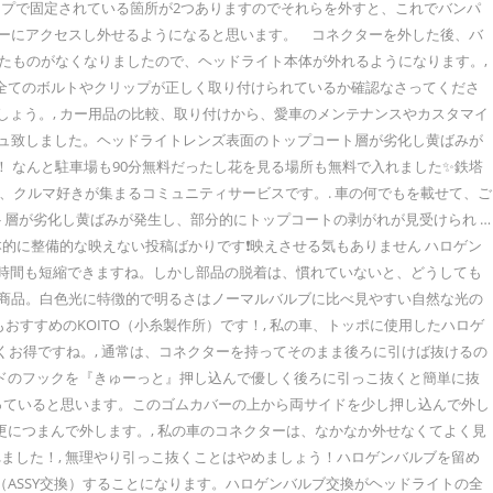
ップで固定されている箇所が2つありますのでそれらを外すと、これでバンパ
ターにアクセスし外せるようになると思います。 コネクターを外した後、バ
ていたものがなくなりましたので、ヘッドライト本体が外れるようになります。,
。全てのボルトやクリップが正しく取り付けられているか確認なさってくださ
しょう。, カー用品の比較、取り付けから、愛車のメンテナンスやカスタマイ
シュ致しました。ヘッドライトレンズ表面のトップコート層が劣化し黄ばみが
！ なんと駐車場も90分無料だったし花を見る場所も無料で入れました✨鉄塔
あう、クルマ好きが集まるコミュニティサービスです。. 車の何でもを載せて、ご
層が劣化し黄ばみが発生し、部分的にトップコートの剥がれが見受けられ …
本的に整備的な映えない投稿ばかりです❗️映えさせる気もありません ハロゲン
のが安く時間も短縮できますね。しかし部品の脱着は、慣れていないと、どうしても
ンド商品。白色光に特徴的で明るさはノーマルバルブに比べ見やすい自然な光の
すすめのKOITO（小糸製作所）です！, 私の車、トッポに使用したハロゲ
入が安くお得ですね。, 通常は、コネクターを持ってそのまま後ろに引けば抜けるの
イドのフックを『きゅーっと』押し込んで優しく後ろに引っこ抜くと簡単に抜
覆っていると思います。このゴムカバーの上から両サイドを少し押し込んで外し
更につまんで外します。, 私の車のコネクターは、なかなか外せなくてよく見
ました！, 無理やり引っこ抜くことはやめましょう！ハロゲンバルブを留め
ASSY交換）することになります。ハロゲンバルブ交換がヘッドライトの全