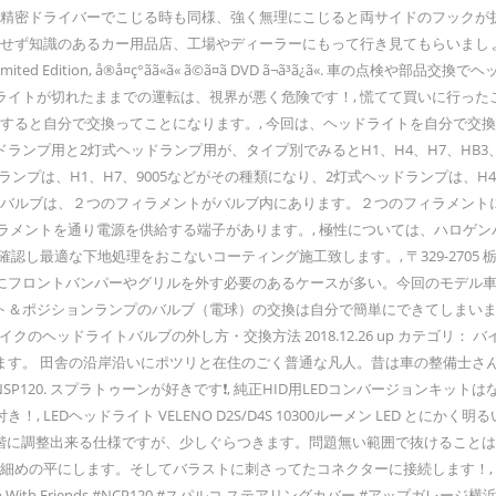
クを精密ドライバーでこじる時も同様、強く無理にこじると両サイドのフック
をせず知識のあるカー用品店、工場やディーラーにもって行き見てもらいまし
ã¹ã¤ã¤ãã©ã³ Limited Edition, å®å¤ç°ãã«ã« ã©ã¤ã
ライトが切れたままでの運転は、視界が悪く危険です！, 慌てて買いに行っ
入すると自分で交換ってことになります。, 今回は、ヘッドライトを自分で交
ランプ用と2灯式ヘッドランプ用が、タイプ別でみるとH1、H4、H7、HB3、
ランプは、H1、H7、9005などがその種類になり、2灯式ヘッドランプは、H
バルブは、２つのフィラメントがバルブ内にあります。２つのフィラメントには 
ラメントを通り電源を供給する端子があります。, 極性については、ハロゲン
確認し最適な下地処理をおこないコーティング施工致します。, 〒329-2705
にフロントバンパーやグリルを外す必要のあるケースが多い。今回のモデル車
ト＆ポジションランプのバルブ（電球）の交換は自分で簡単にできてしまい
バイクのヘッドライトバルブの外し方・交換方法 2018.12.26 up カテゴ
田舎の沿岸沿いにポツリと在住のごく普通な凡人。昔は車の整備士さん。 Follo
めてのコラボ #NSP120. スプラトゥーンが好きです❗️, 純正HID用LEDコンバ
VELENO D2S/D4S 10300ルーメン LED とにかく明るい 爆光 送料無料 1年保証
で無段階に調整出来る仕様ですが、少しぐらつきます。問題無い範囲で抜けること
し細めの平にします。そしてバラストに刺さってたコネクターに接続します！,
 With Friends #NCP120 #スパルコ ステアリングカバー #アップガ