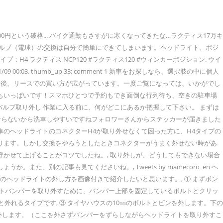
という破格... バイク通勤もさすがに寒くなってきたな…ラクティス17万キ
のバルブ（電球）の交換は自分で簡単にできてしまいます。ヘッドライト、ポジ
 ラクティス NCP120 #ラクティス120 #ウィンカーポジション. ウイ
03. thumb_up 33; comment 1 新車をお探しなら、選択肢の中に個人
今後、リースでの買い方が広がっています。一度ご覧になっては、いかがでし
場もいっぱいです！スマホひとつで予約もでき面倒な行列待ち、空きの駐車場
イトバルブ取り外し 作業に入る前に、何がどこにあるか把握して下さい。 まずは
水垢にならないから洗車しやすいですねフォロワーさんからステッカーが届きました
車のヘッドライトのコネクターH4が取り外せなくて困った方に、H4タイプの
なります。しかし交換をやろうとしたときコネクターがうまく外せない時があ
浮かせて上げることがコツでしたね。, 取り外しが、どうしてもできない場合
、別の記事も見てくださいね。, Tweets by mamecoro_en ヘ
のヘッドライトの外し方を画像付きで紹介したいと思います。, ① まずボン
ントバンパーを取り外すために、バンパー上部を固定しているボルトとクリッ
外れるタイプです, ③ タイヤハウスの10㎜のボルトとピンを外します。下の
を外します。（ここを外さずバンパーをずらしながらヘッドライトを取り外すこ