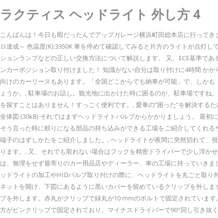
ラクティス ヘッドライト 外し方 4
こんばんは！今日も暇だったんでアップガレージ横浜町田総本店に行ってきまし
ロ達成～ 色温度(K):3350K 車を停めて確認してみると片方のライト
ションランプなどの正しい交換方法について解説します。 又、ECE基準であるEマ
ンカーポジション取り付けました！ 知識がない自分は取り付けに4時間 かかりました…DI
向けのカーリースもあります。「全国どこからでも納車が可能」で、しかも
ょうか。, 駐車場のお話し。観光地に出かけた時に困るのが、駐車場です
を探すことはありません！すっごく便利です。, 愛車の”困った”を解決するため
全体図 (30kB) それではまずヘッドライトバルブからかかりましょう。 最
そう言った時に頼りになる部品の持ち込みができる工場をご紹介してくれるサ
端子のはずしかたをご紹介しました。, ヘッドライトが夜間に突然切れて
ります。, 又、それでも取れない場合はフックを精密ドライバーで少し浮か
は、無理をせず最寄りのカー用品店やディーラー、車の工場に持っていきましょう。
ッドライトの加工やHIDバルブ取り付けの際に、ヘッドライトを丸ごと取り外
ネットを開け、下図にあるように黒いカバーを留めているクリップを外します
プを外します。赤丸がクリップで緑丸が10 mmのボルトで固定されています
方がピンクリップで固定されており、マイナスドライバーで90°回し引き抜