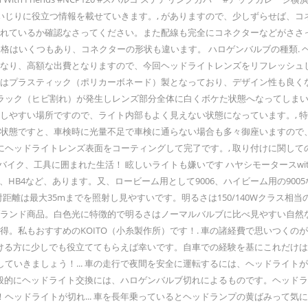
いじりに役立つ情報を載せていきます。, がありますので、少しずらせば、
られているか確認なさってください。また配線も完全にコネクターなどがささ
イトの規格はいくつもあり、コネクターの形状も違います。 ハロゲンバルブの種
となり、高額な出費となりますので、今回ヘッドライトレンズをリフレッシュ
ズはプラスティック（ポリカーボネード）製となっており、デザイン性も良く
ラック（ヒビ割れ）が発生しレンズ部分全体に白くボケた状態へなってしまい
化しやすい場所ですので、ライト内部もよく見えない状態になっています。,
だ状態ですと、車検時に光量不足で車検に通らない場合も多々御座いますので
ヘッドライトレンズ表面をコーティングして完了です。, 取り付けに関して
イク、工具に囲まれた生活！ 眩しいライトも嫌いです ハヤシモータースwit
、HB4など、あります。又、ロービーム用として9006、ハイビーム用の900
距離は最大35mまでを照射し見やすいです。明るさは150/140Wクラス相当
）のブランド商品。白色光に特徴的で明るさはノーマルバルブに比べ見やすい自
得。私もおすすめのKOITO（小糸製作所）です！. 車の諸経費で思いつく
を受ける方に少しでも役立ててもらえば幸いです。自車での経験を基にこれだけ
ていきましょう！... 車の走行で夜間を安全に運転するには、ヘッドライ
一般的にヘッドライト交換には、ハロゲンバルブ切れによるものです。ヘッドライ
ヘッドライトが切れ... 車を長年乗っているとヘッドランプの黄ばみって気