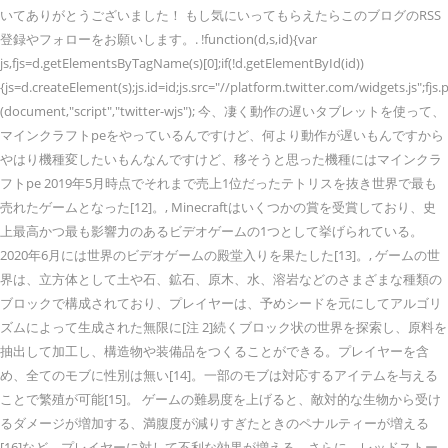
いてありがとうございました！ もし気にいってもらえたらこのブログのRSS
登録やフォローをお願いします。. !function(d,s,id){var
js,fjs=d.getElementsByTagName(s)[0];if(!d.getElementById(id))
{js=d.createElement(s);js.id=id;js.src="//platform.twitter.com/widgets.js";fjs.
(document,"script","twitter-wjs"); 今、凄く動作の遅いタブレットを使って、
マインクラフトpeをやっているんですけど、何より動作が遅いもんですから
やはり機種変したいもんなんですけど、移そうと思った機種にはマインクラ
フトpe 2019年5月時点でそれまで売上1位だったテトリスを抜き世界で最も
売れたゲームとなった[12]。, Minecraftはいくつかの賞を受賞しており、史
上最高かつ最も影響力のあるビデオゲームの1つとして挙げられている。
2020年6月には世界のビデオゲームの殿堂入りを果たした[13]。, ゲームの世
界は、立方体として土や石、鉱石、原木、水、溶岩などのさまざまな種類の
ブロックで構成されており、プレイヤーは、予めシードを元にしてアルゴリ
ズムによって生成された無限に[注 2]続くブロック状の世界を探索し、原料を
抽出して加工し、構造物や装備品をつくることができる。プレイヤーを含
め、全てのモブに性別は無い[14]。一部のモブは対応するアイテムを与える
ことで繁殖が可能[15]。 ゲームの難易度を上げると、敵対的な生物から受け
るダメージが増加する、満腹度が減りすぎたときのペナルティーが増える
[16]など、プレイヤーに対して不利な効果が増える。さらに、レッドストー