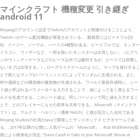
マインクラフト 機種変更 引き継ぎ
android 11
Mojangのアカウント設定でTwitchのアカウントと関連付けることにより、
Twitchへのゲーム配信機能が実装されている。, 難易度にはピースフル[注
6]、イージー、ノーマル、ハードの4種類がある。ピースフルでは、エンダー
ドラゴン、ウィザーなど、一部を除いたモンスターは出現しない。（ピグリ
ンやヴィンディゲータなどのピース以外では敵対するが、ピースでは攻撃し
ないモブは出現する。）, ローグライクゲームのように、マップを進行するこ
とで新たなマップがパーリンノイズによってランダムに生成される。また、
村や遺跡などの構造物や建造物が生成される。ワールド新規作成時に、シー
ド値と呼ばれるパラメーターを入力することで、値によって全く異なるワー
ルドを生成できる。このシード値は、同じバージョンで同じ値を入力するこ
とで、どのプレイヤーにもその世界を共有できる。 Minecraft（マインクラ
フト）は、マルクス・ペルソン（通称 Notch）と彼が設立した会社である
Mojang Studiosの社員がJavaで開発したサンドボックス ビデオゲームであ
る。. 2017年以降の公開に, 人気ゲームの「Minecraft」、Rob McElhenney監
督により映画化が決定, “Steve Carell in Talks to Join ‘Minecraft’ Movie at