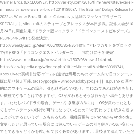
Warner Bros. (EXCLUSIVE)”, http://variety.com/2016/film/news/steve-carell-
minecraft-movie-warner-bros-1201918908/, 'The Batman' Delays Release to
2022 as Warner Bros. Shuffles Calendar, 大乱闘スマッシュブラザーズ
SPECIAL」にMinecraftのスティーブとアレックスが本日参戦。記念大会が10
月24日に開催決定, “ドラクエ版マイクラ？『ドラゴンクエストビルダーズ』
PS3/PS4/PSVitaで発売決定”,
http://weekly.ascii.jp/elem/000/000/354/354401/, “アレフガルドをブロック
で作るRPG「ドラゴンクエストビルダーズ」 PS向けに今冬発売”,
http://www.itmedia.co.jp/news/articles/1507/08/news114.html,
https://ja.wikipedia.org/w/index.php?title=Minecraft&oldid=80369741,
Xbox Liveの実績非対応 ゲーム内通貨は専用のもの ゲーム内で旧コンソール
版に切り替え可能. (adsbygoogle = window.adsbygoogle || []).push({}); 基本
的にスマホゲームの場合、引き継ぎ設定があり、同じOSであれば続きを新し
い機種でやることはできますが、OSが変わるとそうは行かない場合もありま
す。, ただしパズドラの場合、ゲーム引き継ぎ方法には、OSが変わったとし
てもゲームデータの移行が可能になっているためOSが変わっても続きを遊ぶ
ことができるというゲームもあるため、機種変更時にiPhoneからAndroidに
変更したいと思っている場合には遊んでいるゲームの引き継ぎがOSが変わっ
てもできるかどうかを確かめておく必要があります。, 最後まで読んでいただ