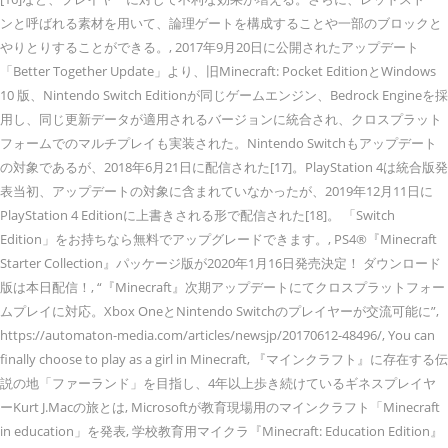
ンと呼ばれる素材を用いて、論理ゲートを構成することや一部のブロックと
やりとりすることができる。, 2017年9月20日に公開されたアップデート
「Better Together Update」より、旧Minecraft: Pocket EditionとWindows
10 版、Nintendo Switch Editionが同じゲームエンジン、Bedrock Engineを採
用し、同じ更新データが適用されるバージョンに統合され、クロスプラット
フォームでのマルチプレイも実装された。Nintendo Switchもアップデート
の対象であるが、2018年6月21日に配信された[17]。PlayStation 4は統合版発
表当初、アップデートの対象に含まれていなかったが、2019年12月11日に
PlayStation 4 Editionに上書きされる形で配信された[18]。 「Switch
Edition」をお持ちなら無料でアップグレードできます。, PS4®『Minecraft
Starter Collection』パッケージ版が2020年1月16日発売決定！ ダウンロード
版は本日配信！, “『Minecraft』次期アップデートにてクロスプラットフォー
ムプレイに対応。Xbox OneとNintendo Switchのプレイヤーが交流可能に”,
https://automaton-media.com/articles/newsjp/20170612-48496/, You can
finally choose to play as a girl in Minecraft, 『マインクラフト』に存在する伝
説の地「ファーランド」を目指し、4年以上歩き続けているギネスプレイヤ
ーKurt J.Macの旅とは, Microsoftが教育現場用のマインクラフト「Minecraft
in education」を発表, 学校教育用マイクラ『Minecraft: Education Edition』