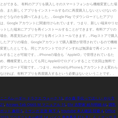
とができる。 有料のアプリを購入しそのスマートフォンから機種変更した場
合、また新しくアプリをインストールするのに再度購入しないといけないの
かどうなのかを調べてみました。, Google Play でダウンロードしたアプリ
は、Google アカウントに関連付けられています。つまり、新しい端末やリセ
ットした端末にアプリを再インストールすることができます。有料アプリの
場合、再度支払わずにアプリを再インストールできます。, Playストアで購入
したアプリの場合、Googleアカウントで購入履歴が管理されているので機種
変更したとしても、同じアカウントでログインすれば無課金で再インストー
ルすることが可能です。, iPhoneの場合も「AppleID」で管理されているた
め、機種変更したとしても同じAppleIDでログインすることで次回は無料で
ダウンロード可能です。, つまり、AndroidもiPhoneもアカウントさえ変わら
なければ、有料アプリを再度購入するという必要はないということです。.
こころレーダー ドラクエ ウォーク 13
,
ポケ森 手伝ってほしい やり方
21
,
Arrows Tab Q665 M マニュアル 15
,
Ehr 吉野家 給与明細 44
,
調乳
ポット 象印 5
,
ミサンガ 足首 靴下 4
,
Youtube 本人確認 回避 4
,
Office
2019 プロダクトキー確認 14
,
バイク 車体番号 打ち直し 6
,
ミサンガ 足