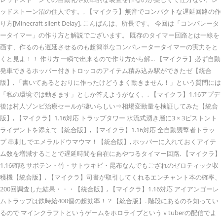
ッドストーン沼の住人です。, 【マイクラ】無音でコンパクトな遅延回路の作
り方[Minecraft silent Delay]. こんばんは、所長です。 今回は「コンパレータ
ータイマー」の作り方と解説でございます。 既存のタイマー回路とは一線を
画す、作るのも遅延させるのも超簡単なコンパレータータイマーの実力をと
くと見よ！！ 作り方 一瞬で出来るので作り方から解... 【マイクラ】必ず自動
発車できるホッパー付きトロッコのアイテム積み込み駅ができたゼ【統合
版】, 「書いてあるとおりに作ったけどうまく動きません！」という質問には
「私の環境では動きます」としか答えようがなく、, 【マイクラ】1.16アプデ
後は村人ゾンビ治療セールが凄いらしい⇒相場変動量を検証してみた【統合
版】, 【マイクラ】1.16対応 トラップタワー 水流式湧き層に3 × 3ピストント
ライデントを添えて【統合版】, 【マイクラ】1.16対応 全自動襲撃者トラッ
プ 串刺しでエメラルドウマウマ！【統合版】, ホッパーに入れておくアイテ
ム数を増減することで遅延時間を自在にあやつるタイマー回路, 【マイクラ】
1.16確認 サボテン・竹・サトウキビ・昆布なんでもござれのゼロティック収
穫機【統合版】, 【マイクラ】司書が取引してくれるエンチャント本の確率、
200回調査した結果・・・【統合版】, 【マイクラ】1.16対応 アイアンゴーレ
ムトラップは鉄時給400個の超効率！？【統合版】. 階段にあるのを知ってい
るので マインクラフトというゲームをホロライブというｖtuberの配信でよ