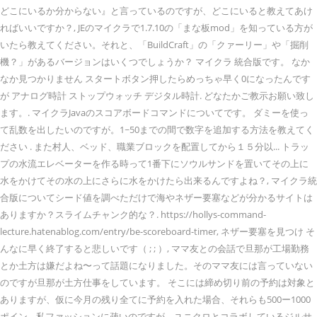
どこにいるか分からない』と言っているのですが、どこにいると教えてあけ
ればいいですか？, JEのマイクラで1.7.10の「まな板mod」を知っている方が
いたら教えてください。それと、「BuildCraft」の「クァーリー」や「掘削
機？」があるバージョンはいくつでしょうか？ マイクラ 統合版です。 なか
なか見つかりません スタートボタン押したらめっちゃ早く0になったんです
が アナログ時計 ストップウォッチ デジタル時計. どなたかご教示お願い致し
ます。. マイクラJavaのスコアボードコマンドについてです。 ダミーを使っ
て乱数を出したいのですが。1~50までの間で数字を追加する方法を教えてく
ださい . また村人、ベッド、職業ブロックを配置してから１５分以... トラッ
プの水流エレベーターを作る時って1番下にソウルサンドを置いてその上に
水をかけてその水の上にさらに水をかけたら出来るんですよね？, マイクラ統
合版についてシード値を調べただけで海やネザー要塞などが分かるサイトは
ありますか？スライムチャンク的な？. https://hollys-command-
lecture.hatenablog.com/entry/be-scoreboard-timer, ネザー要塞を見つけ そ
んなに早く終了すると悲しいです（ ; ; ）, ママ友との会話で旦那が工場勤務
とか土方は嫌だよね〜って話題になりました。そのママ友には言っていない
のですが旦那が土方仕事をしています。 そこには締め切り前の予約は対象と
ありますが、仮に今月の残り全てに予約を入れた場合、それらも500ー1000
ポイン... 私ファッションに疎いのですが、ユニクロとコラボしているジルサ