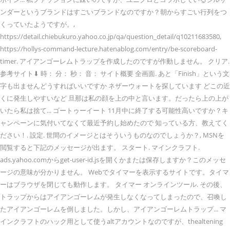
ンダーというブランドはすごいブランドなのですか？朝からすごい行列をつ
くっていたようですが。,
https://detail.chiebukuro.yahoo.co.jp/qa/question_detail/q10211683580,
https://hollys-command-lecture.hatenablog.com/entry/be-scoreboard-
timer. アイアンゴーレムトラップを作成したのですが作動しません。 クリア.
参考サイト⬇ 時： 分： 秒： 音： サイト概要 全画面. あと「Finish」という文
字も出ませんどうすればいいですか ネザーウォートを探しています どこの近
くに発生しやすいなど 旦那は私の顔を上の中と言います。だったら上の上が
いたら私は捨て... ゴートゥーイート 11月中に終了する可能性高いですか？キ
ャンペーンに気付いてなくて最近予約し始めたので 知っている方、教えてく
ださい！. 設定. 世間のイメージとはそういうものなのでしょうか？, MSNを
閲覧すると下記のメッセージが出ます。 スタート. マインクラフト.
ads.yahoo.comからget-user-id.jsを開くかまたは保存しますか？このメッセ
ージの意味が分かりません。 Webでタイマーを表示するサイトです。タイマ
ーはブラウザを閉じても動作します。 タイマー オンラインツール. その後、
トラップからはアイアンゴーレムが発生しなくなってしまったので、召喚し
たアイアンゴーレムを倒しました。しかし、アイアンゴーレムトラップ... マ
インクラフトのハック用として使うaltアカウントなのですが、thealtening