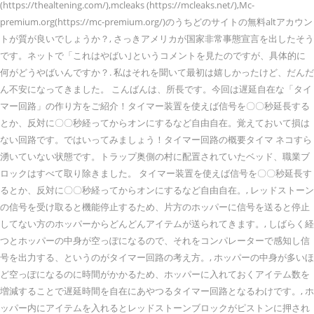
(https://thealtening.com/),mcleaks (https://mcleaks.net/),Mc-
premium.org(https://mc-premium.org/)のうちどのサイトの無料altアカウン
トが質が良いでしょうか？, さっきアメリカが国家非常事態宣言を出したそう
です。ネットで「これはやばい｣というコメントを見たのですが、具体的に
何がどうやばいんですか？. 私はそれを聞いて最初は嬉しかったけど、だんだ
ん不安になってきました。 こんばんは、所長です。今回は遅延自在な「タイ
マー回路」の作り方をご紹介！タイマー装置を使えば信号を〇〇秒延長する
とか、反対に〇〇秒経ってからオンにするなど自由自在。覚えておいて損は
ない回路です。ではいってみましょう！タイマー回路の概要タイマ ネコすら
湧いていない状態です。トラップ奥側の村に配置されていたベッド、職業ブ
ロックはすべて取り除きました。 タイマー装置を使えば信号を〇〇秒延長す
るとか、反対に〇〇秒経ってからオンにするなど自由自在。, レッドストーン
の信号を受け取ると機能停止するため、片方のホッパーに信号を送ると停止
してない方のホッパーからどんどんアイテムが送られてきます。, しばらく経
つとホッパーの中身が空っぽになるので、それをコンパレーターで感知し信
号を出力する、というのがタイマー回路の考え方。, ホッパーの中身が多いほ
ど空っぽになるのに時間がかかるため、ホッパーに入れておくアイテム数を
増減することで遅延時間を自在にあやつるタイマー回路となるわけです。, ホ
ッパー内にアイテムを入れるとレッドストーンブロックがピストンに押され