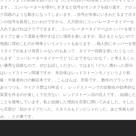
ます。, コンパレーターを増やしすぎると信号がオンオフを繰り返す、クロッ
ク回路のような動きになってしまいます。, 信号が全体にいきわたるまでボタ
ンの信号を延長したいわけですから、入力部分にコンパレータータイマーを
入れてあげればクリアできます。, コンパレータータイマーはホッパーを使う
タイプと違って遅延を増やすほどに場所を食いますが、高さをとらないので
地面に埋めこむのが簡単というメリットもあります。, 個人的にホッパーを使
うタイプがあまり得意じゃないのもあって、タイマー回路を使いたくなった
らまず「コンパレータータイマーでどうにかできないかな？」と考えるくら
い優秀な回路なので、ぜひお試しください。ではまた！(‘-‘)ノ, 携わった部分
はレッドストーン関連ですが、本自体はレッドストーンモノというより初
級・中級者向けの解説本です。, こんばんは、所長です。 数年のブランクが
ありつつも、マイクラ歴は10年近く。 レッドストーンでの自動化や効率的な
装置を作るのが楽しくて仕方ない、レッドストーン沼の住人です。. 結婚した
ことを後悔しています。私と結婚した理由を旦那に聞いてみました。そした
ら旦那が「顔がタイプだった。スタイルもドンピシャだった。あと性格も好
み。」との事です。