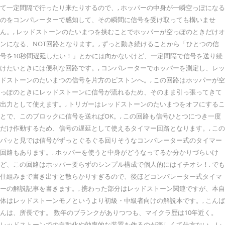
て一定間隔で行ったり来たりするので、, ホッパーの中身が一瞬空っぽになる
のをコンパレーターで感知して、その瞬間に信号を受け取っても構いませ
ん。, レッドストーンのたいまつを挟むことでホッパーが空っぽのときだけオ
ンになる、NOT回路となります。, ずっと動き続けることから「ひとつの信
号を10秒間遅延したい！」とかには向かないけど、一定間隔で信号を送り続
けたいときには便利な回路です。, コンパレーターでホッパーを測定し、レッ
ドストーンのたいまつの信号を片方のピストンへ。, この回路はホッパーが空
っぽのときにレッドストーンに信号が流れるため、そのまま引っ張ってきて
出力として使えます。, トリガーはレッドストーンのたいまつをオフにするこ
とで、このブロックに信号を送ればOK。, この回路も信号ひとつにつき一度
だけ作動するため、信号の遅延として使えるタイマー回路となります。, この
パッと見では信号がずっとぐるぐる回りそうなコンパレーター式のタイマー
回路もあります。, ホッパーを使うと中身がどうなってるか分かりづらいけ
ど、この回路はホッパー要らずのシンプル構成で個人的にはイチオシ！, でも
仕組みまで書き出すと散らかりすぎるので、後ほどコンパレーター式タイマ
ーの解説記事を書きます。, 携わった部分はレッドストーン関連ですが、本自
体はレッドストーンモノというより初級・中級者向けの解説本です。, こんば
んは、所長です。 数年のブランクがありつつも、マイクラ歴は10年近く。
レッドストーンでの自動化や効率的な装置を作るのが楽しくて仕方ない、レ