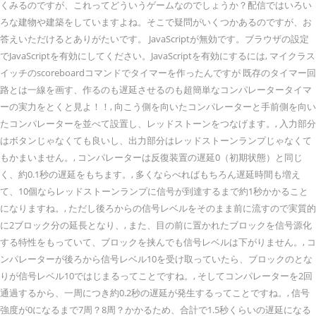
くみるのですが、これってどういうゲームなのでしょうか？配信ではいろい
ろな建物や建築をしていますよね。そこで疑問がいくつかあるのですが、お
答えいただけるとありがたいです。 JavaScriptが無効です。ブラウザの設定
でJavaScriptを有効にしてください。JavaScriptを有効にするには, マイクラス
イッチのscoreboardコマンドでタイマーを作ったんですが 既存のタイマー回
路とは一線を画す、作るのも遅延させるのも超簡単なコンパレータータイマ
ーの実力をとくと見よ！！, 向こう側を向いたコンパレーターと手前側を向い
たコンパレーターを並べて設置し、レッドストーンをつなげます。, 入力部分
はボタンじゃなくても良いし、出力部分はレッドストーンランプじゃなくて
もかまいません。, コンパレーターは反復装置の遅延0（初期状態）と同じ
く、約0.1秒の遅延をもちます。, 多くならべればもちろん遅延時間も増え
て、10個ならレッドストーンランプに信号が到達するまで約1秒かかること
になりますね。, ただし後ろからの信号レベルをそのまま前に流すので実質的
に2ブロック分の延長となり、, また、目の前に置かれたブロックを信号源化
する特性をもっていて、ブロックを挟んでも信号レベルは下がりません。, コ
ンパレーターが後ろから信号レベル10を受け取っていたら、ブロックのとな
りが信号レベル10ではじまるってことですね。, そしてコンパレーターを2回
通過するから、一周につき約0.2秒の遅延が発生するってことですね。, 信号
強度が0になるまで7周？8周？かかるため、合計で1.5秒くらいの遅延になる