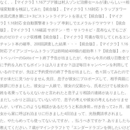
なく、, 【マイクラ】1.16アプデ後は村人ゾンビ治療セールが凄いらしい⇒相
場変動量を検証してみた【統合版】, 【マイクラ】1.16対応 トラップタワー
水流式湧き層に3 × 3ピストントライデントを添えて【統合版】, 【マイク
ラ】1.16対応 全自動襲撃者トラップ 串刺しでエメラルドウマウマ！【統合
版】, 【マイクラ】1.16確認 サボテン・竹・サトウキビ・昆布なんでもござ
れのゼロティック収穫機【統合版】, 【マイクラ】司書が取引してくれるエン
チャント本の確率、200回調査した結果・・・【統合版】, 【マイクラ】1.16
対応 アイアンゴーレムトラップは鉄時給400個の超効率！？【統合版】. ホッ
トペッパーのGotoイート終了予告が出ましたが、今から今月の残り日数全て
に予約を入れてもポイントは入りますか？ほぼ毎日キャンペーンを利用して
いるのですが、先ほど予約受付の終了予告が出ました。 色々回ってみたので
すが未だに見つかりません 先日、息子が彼女にプロポーズして、相手両親に
挨拶に行きました。彼女は一人娘で、彼女の父親から、氏名だけでも彼女の
姓を名乗ってもらえないかと言われたと息子より相談の連絡がありました。
まだしっかりと話はしていないので、息子の考えや彼女の考えもわかりませ
んが、いずれこのような相談があるだろうと私自身前... 付き合って2ヶ月。彼
女から家に呼ばれ泊まりに行きました4日泊まって、光熱費請求されまし
た。やたらめってら使ってないんですが。。払うべきですか？. ありましたら
教えてください, ７歳がマインクラフトで『エンダードラゴンを倒したいけど