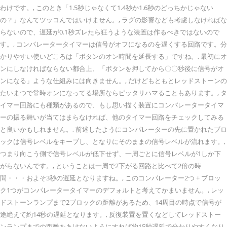
わけです。, このとき「1.5秒じゃなくて1.4秒か1.6秒のどっちかじゃない
の？」なんてツッコんではいけません。, ラグの影響なども考慮しなければな
らないので、遅延が0.1秒ズレたら狂うような装置は作るべきではないので
す。, コンパレータータイマーは信号がオフになるのを遅くする回路です。分
かりやすい使いどころは「ボタンのオン時間を延長する」ですね。, 最初にオ
ンにしなければならない都合上、「ボタンを押してから〇〇秒後に信号がオ
ンになる」ような仕組みには向きません。, だけどもともとレッドストーンの
たいまつで常時オンになってる場所ならピッタリハマることもあります。, タ
イマー回路にも種類があるので、もし思い描く装置にコンパレータータイマ
ーの振る舞いが当てはまらなければ、他のタイマー回路をチェックしてみる
と良いかもしれません。, 前述したようにコンパレーターの先に置かれたブロ
ックは信号レベルをキープし、となりにそのままの信号レベルが流れます。,
つまり向こう側で信号レベルが低下せず、一周ごとに信号レベルが1しか下
がらないんです。, ということは一周で2下がる回路と比べて2倍の時
間・・・およそ3秒の遅延となりますね。, このコンパレーター2つ + ブロッ
ク1つがコンパレータータイマーのデフォルトと考えてかまいません。, レッ
ドストーンランプまで2ブロックの距離があるため、14周目の時点で信号が
途絶えて約14秒の遅延となります。, 反復装置を置くなどしてレッドストー
ンランプまでの距離をあけないようにすれば約15秒遅延で分かりやすくなり