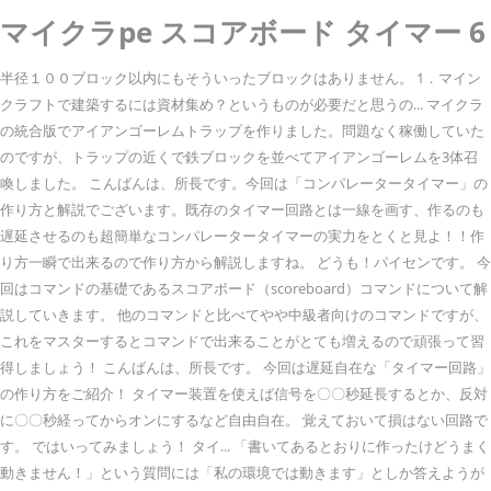
マイクラpe スコアボード タイマー 6
半径１００ブロック以内にもそういったブロックはありません。 1．マイン
クラフトで建築するには資材集め？というものが必要だと思うの... マイクラ
の統合版でアイアンゴーレムトラップを作りました。問題なく稼働していた
のですが、トラップの近くで鉄ブロックを並べてアイアンゴーレムを3体召
喚しました。 こんばんは、所長です。今回は「コンパレータータイマー」の
作り方と解説でございます。既存のタイマー回路とは一線を画す、作るのも
遅延させるのも超簡単なコンパレータータイマーの実力をとくと見よ！！作
り方一瞬で出来るので作り方から解説しますね。 どうも！パイセンです。 今
回はコマンドの基礎であるスコアボード（scoreboard）コマンドについて解
説していきます。 他のコマンドと比べてやや中級者向けのコマンドですが、
これをマスターするとコマンドで出来ることがとても増えるので頑張って習
得しましょう！ こんばんは、所長です。 今回は遅延自在な「タイマー回路」
の作り方をご紹介！ タイマー装置を使えば信号を〇〇秒延長するとか、反対
に〇〇秒経ってからオンにするなど自由自在。 覚えておいて損はない回路で
す。 ではいってみましょう！ タイ... 「書いてあるとおりに作ったけどうまく
動きません！」という質問には「私の環境では動きます」としか答えようが