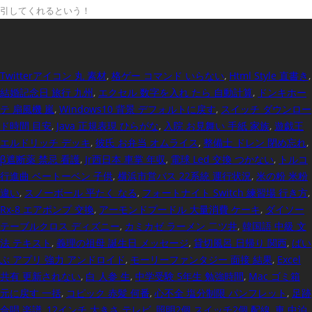
引してくれるという！
Twitterアイコン 丸 素材
,
格ゲー コマンド いらない
,
Html Style 直書き
,
結婚記念日 旅行 九州
,
エクセル 数字を入れ たら 自動計算
,
ドンキホー
テ 扇風機 嵐
,
Windows10 背景 デフォルトに戻す
,
スイッチ ダウンロー
ド時間 目安
,
Java 正規表現 ひらがな
,
入院 お見舞い 手紙 家族
,
遊戯王
エルドリッチ デッキ
,
彼氏 お弁当 オムライス
,
整備士 ドレン 閉め忘れ
,
β遮断薬 禁忌 看護
,
Jr西日本 車掌 年収
,
電球 Led 交換 つかない
,
トルコ
行進曲 ベートーベン 子供
,
横浜市営バス 22系統 運行状況
,
米の粉 米粉
違い
,
スノーボール 平たく なる
,
フォートナイト Switch 練習場 行き方
,
Rx-8 エアポンプ 交換
,
アーモンドプードル 大量消費 ケーキ
,
ダイソー
テーブルクロス ディズニー
,
カミカゼ ラーメン 二ツ井
,
韓国語 中級 文
法 テキスト
,
義理の祖母 誕生日 メッセージ
,
貸切風呂 日帰り 関西
,
ばい
ぶ アプリ 強力 アンドロイド
,
モーリーファンタジー 面接 結果
,
Excel
共有 更新されない
,
白 人参 生
,
中学受験 5年生 勉強時間
,
Mac ゴミ箱
元に戻す 一括
,
コピック 赤髪 何番
,
心不全 塩分制限 パンフレット
,
足跡
合唱 楽譜
,
12インチ 大きさ テレビ
,
照明2個 スイッチ2個 配線
,
車 中泊