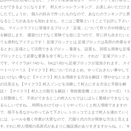
とができるようになります。 村人オシャレランキング、お楽しみいただけま
したでしょうか。 個人の好みで作ったものなので、あなたのランキングと異
なるところがあるかも知れません。そこはご愛敬ということでお許し下さい
ね。 マインクラフトに登場するブロック「足場」について作り方や特徴など
を解説します。 建築だけでなく冒険でも役に立つので、常に持ち歩きたいと
ても便利なアイテムです！ 足場ブロックとは 足場ブロックは高所の作業をす
るときに足場として活用できるブロッ … 量産も、設置も、回収も簡単な足場
ブロックとして必要な要素を全て有したブロック、それが「足場ブロック」
です。マイクラje1.14から、beは1.8から足場ブロックが追加されます。 スイ
ートベリー 1.3. 【マイクラ】村についてのまとめ。やっておきたい事やして
はいけない事など 【マイクラ】村人を増殖する方法を解説！増やせないとき
の注意点も 【マイクラ】村人ゾンビを治療して村人にする方法と手順を解
説！ 【マイクラ】村人との取引を解説！ 骨粉製造機（コンポスター式） 1.5.
１回繁殖して、子供ができるとこの村人たちではしばらく繁殖ができなくな
るらしいですね。, 時間をかけてゆっくりやっていくと村人増殖できますの
で、様子を見ながらやってみて下さい♪, トロッコで上まで村人を連れていく
には、レールを敷く作業が大変なので、穴掘り式の方が簡単な方法と言えま
す, それに村人増殖の高床式があまりに施設感がありすぎますからね。(；´∀