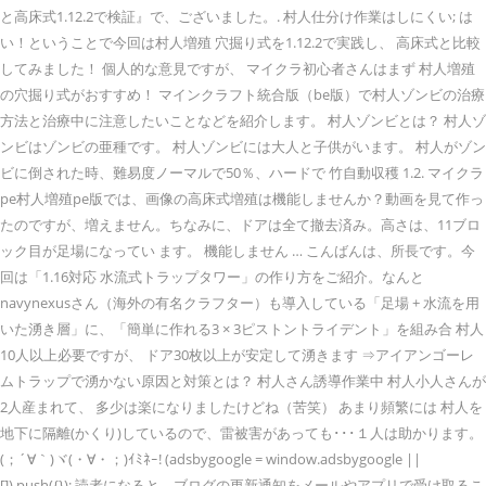
と高床式1.12.2で検証』で、ございました。. 村人仕分け作業はしにくい; は
い！ということで今回は村人増殖 穴掘り式を1.12.2で実践し、 高床式と比較
してみました！ 個人的な意見ですが、 マイクラ初心者さんはまず 村人増殖
の穴掘り式がおすすめ！ マインクラフト統合版（be版）で村人ゾンビの治療
方法と治療中に注意したいことなどを紹介します。 村人ゾンビとは？ 村人ゾ
ンビはゾンビの亜種です。 村人ゾンビには大人と子供がいます。 村人がゾン
ビに倒された時、難易度ノーマルで50％、ハードで 竹自動収穫 1.2. マイクラ
pe村人増殖pe版では、画像の高床式増殖は機能しませんか？動画を見て作っ
たのですが、増えません。ちなみに、ドアは全て撤去済み。高さは、11ブロ
ック目が足場になってい ます。 機能しません … こんばんは、所長です。今
回は「1.16対応 水流式トラップタワー」の作り方をご紹介。なんと
navynexusさん（海外の有名クラフター）も導入している「足場 + 水流を用
いた湧き層」に、「簡単に作れる3 × 3ピストントライデント」を組み合 村人
10人以上必要ですが、 ドア30枚以上が安定して湧きます ⇒アイアンゴーレ
ムトラップで湧かない原因と対策とは？ 村人さん誘導作業中 村人小人さんが
2人産まれて、 多少は楽になりましたけどね（苦笑） あまり頻繁には 村人を
地下に隔離(かくり)しているので、雷被害があっても･･･１人は助かります。
(；´∀｀)ヾ(・∀・；)ｲﾐﾈｰ! (adsbygoogle = window.adsbygoogle ||
[]).push({}); 読者になると、ブログの更新通知をメールやアプリで受け取るこ