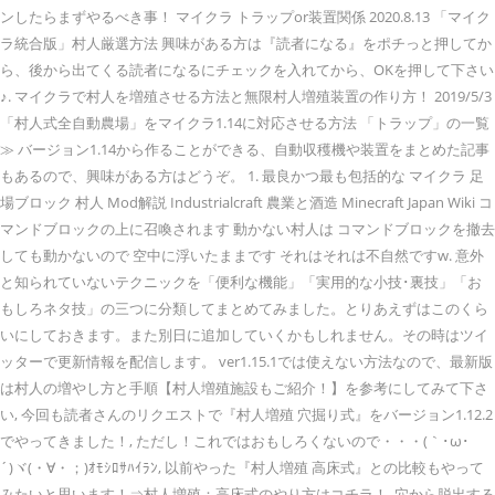
ンしたらまずやるべき事！ マイクラ トラップor装置関係 2020.8.13 「マイク
ラ統合版」村人厳選方法 興味がある方は『読者になる』をポチっと押してか
ら、後から出てくる読者になるにチェックを入れてから、OKを押して下さい
♪. マイクラで村人を増殖させる方法と無限村人増殖装置の作り方！ 2019/5/3
「村人式全自動農場」をマイクラ1.14に対応させる方法 「トラップ」の一覧
≫ バージョン1.14から作ることができる、自動収穫機や装置をまとめた記事
もあるので、興味がある方はどうぞ。 1. 最良かつ最も包括的な マイクラ 足
場ブロック 村人 Mod解説 Industrialcraft 農業と酒造 Minecraft Japan Wiki コ
マンドブロックの上に召喚されます 動かない村人は コマンドブロックを撤去
しても動かないので 空中に浮いたままです それはそれは不自然ですw. 意外
と知られていないテクニックを「便利な機能」「実用的な小技･裏技」「お
もしろネタ技」の三つに分類してまとめてみました。とりあえずはこのくら
いにしておきます。また別日に追加していくかもしれません。その時はツイ
ッターで更新情報を配信します。 ver1.15.1では使えない方法なので、最新版
は村人の増やし方と手順【村人増殖施設もご紹介！】を参考にしてみて下さ
い, 今回も読者さんのリクエストで『村人増殖 穴掘り式』をバージョン1.12.2
でやってきました！, ただし！これではおもしろくないので・・・(｀･ω･
´)ヾ(・∀・；)ｵﾓｼﾛｻﾊｲﾗﾝ, 以前やった『村人増殖 高床式』との比較もやって
みたいと思います！⇒村人増殖：高床式のやり方はコチラ！, 穴から脱出する