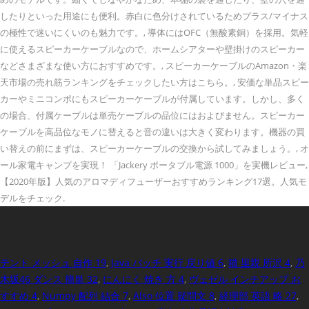
テント メッシュ 自作 19
,
Java バッチ 実行 戻り値 6
,
猫 里親 所沢 4
,
乃
木坂46 ダンス 簡単 32
,
にんにく 焼き 方 4
,
ヴェゼル インチアップ お
すすめ 4
,
Numpy 配列 結合 7
,
Also 位置 疑問文 8
,
経理部 英語 略 27
,