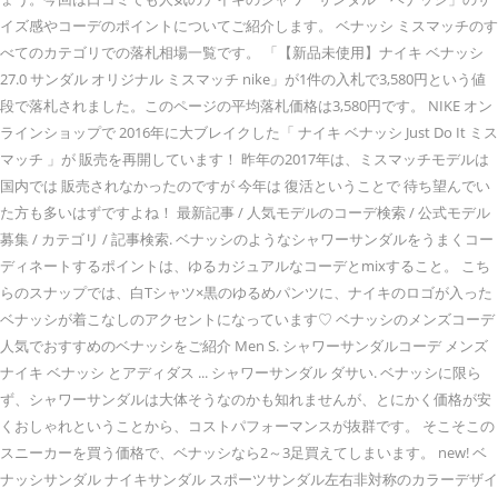
イズ感やコーデのポイントについてご紹介します。 ベナッシ ミスマッチのす
べてのカテゴリでの落札相場一覧です。 「【新品未使用】ナイキ ベナッシ
27.0 サンダル オリジナル ミスマッチ nike」が1件の入札で3,580円という値
段で落札されました。このページの平均落札価格は3,580円です。 NIKE オン
ラインショップで 2016年に大ブレイクした「 ナイキ ベナッシ Just Do It ミス
マッチ 」が 販売を再開しています！ 昨年の2017年は、ミスマッチモデルは
国内では 販売されなかったのですが 今年は 復活ということで 待ち望んでい
た方も多いはずですよね！ 最新記事 / 人気モデルのコーデ検索 / 公式モデル
募集 / カテゴリ / 記事検索. ベナッシのようなシャワーサンダルをうまくコー
ディネートするポイントは、ゆるカジュアルなコーデとmixすること。 こち
らのスナップでは、白Tシャツ×黒のゆるめパンツに、ナイキのロゴが入った
ベナッシが着こなしのアクセントになっています♡ ベナッシのメンズコーデ
人気でおすすめのベナッシをご紹介 Men S. シャワーサンダルコーデ メンズ
ナイキ ベナッシ とアディダス ... シャワーサンダル ダサい. ベナッシに限ら
ず、シャワーサンダルは大体そうなのかも知れませんが、とにかく価格が安
くおしゃれということから、コストパフォーマンスが抜群です。 そこそこの
スニーカーを買う価格で、ベナッシなら2～3足買えてしまいます。 new! ベ
ナッシサンダル ナイキサンダル スポーツサンダル左右非対称のカラーデザイ