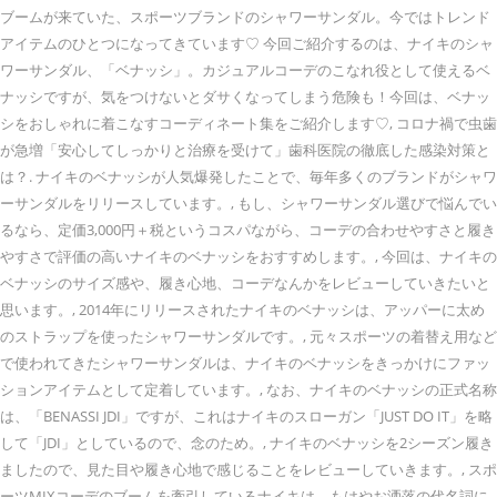
ブームが来ていた、スポーツブランドのシャワーサンダル。今ではトレンド
アイテムのひとつになってきています♡ 今回ご紹介するのは、ナイキのシャ
ワーサンダル、「ベナッシ」。カジュアルコーデのこなれ役として使えるベ
ナッシですが、気をつけないとダサくなってしまう危険も！今回は、ベナッ
シをおしゃれに着こなすコーディネート集をご紹介します♡, コロナ禍で虫歯
が急増「安心してしっかりと治療を受けて」歯科医院の徹底した感染対策と
は？. ナイキのベナッシが人気爆発したことで、毎年多くのブランドがシャワ
ーサンダルをリリースしています。, もし、シャワーサンダル選びで悩んでい
るなら、定価3,000円＋税というコスパながら、コーデの合わせやすさと履き
やすさで評価の高いナイキのベナッシをおすすめします。, 今回は、ナイキの
ベナッシのサイズ感や、履き心地、コーデなんかをレビューしていきたいと
思います。, 2014年にリリースされたナイキのベナッシは、アッパーに太め
のストラップを使ったシャワーサンダルです。, 元々スポーツの着替え用など
で使われてきたシャワーサンダルは、ナイキのベナッシをきっかけにファッ
ションアイテムとして定着しています。, なお、ナイキのベナッシの正式名称
は、「BENASSI JDI」ですが、これはナイキのスローガン「JUST DO IT」を略
して「JDI」としているので、念のため。, ナイキのベナッシを2シーズン履き
ましたので、見た目や履き心地で感じることをレビューしていきます。, スポ
ーツMIXコーデのブームを牽引しているナイキは、もはやお洒落の代名詞に