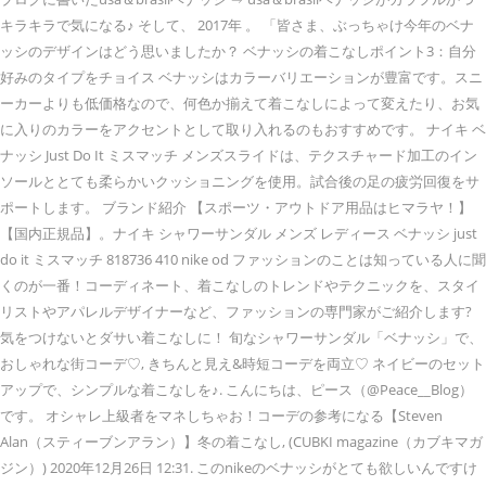
キラキラで気になる♪ そして、 2017年 。 「皆さま、ぶっちゃけ今年のベナ
ッシのデザインはどう思いましたか？ ベナッシの着こなしポイント3：自分
好みのタイプをチョイス ベナッシはカラーバリエーションが豊富です。スニ
ーカーよりも低価格なので、何色か揃えて着こなしによって変えたり、お気
に入りのカラーをアクセントとして取り入れるのもおすすめです。 ナイキ ベ
ナッシ Just Do It ミスマッチ メンズスライドは、テクスチャード加工のイン
ソールととても柔らかいクッショニングを使用。試合後の足の疲労回復をサ
ポートします。 ブランド紹介 【スポーツ・アウトドア用品はヒマラヤ！】
【国内正規品】。ナイキ シャワーサンダル メンズ レディース ベナッシ just
do it ミスマッチ 818736 410 nike od ファッションのことは知っている人に聞
くのが一番！コーディネート、着こなしのトレンドやテクニックを、スタイ
リストやアパレルデザイナーなど、ファッションの専門家がご紹介します?
気をつけないとダサい着こなしに！ 旬なシャワーサンダル「ベナッシ」で、
おしゃれな街コーデ♡, きちんと見え&時短コーデを両立♡ ネイビーのセット
アップで、シンプルな着こなしを♪. こんにちは、ピース（@Peace__Blog）
です。 オシャレ上級者をマネしちゃお！コーデの参考になる【Steven
Alan（スティーブンアラン）】冬の着こなし, (CUBKI magazine（カブキマガ
ジン）) 2020年12月26日 12:31. このnikeのベナッシがとても欲しいんですけ