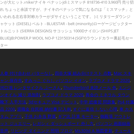
ンが大ヒット♪nike/ナイキ ベナッシjdiミスマッチ 818736-410 3,960円 売り切
れ ちょっと余談ですが、ナイキのベナッシで気になるのは「ミスマッチ」と
いわれる左右非対称カラーがダサイということです。 )ミリタリーダウンジ
ャケット (DIESEL) ベルト - BLUESTAR - belt (minority)ローゲージビックター
トルニット (SIERRA DESIGNS) サコッシュ 1000Dナイロン (SHIPS JET
BLUE)JB:POWER.P WOOL NO-P 123150314 (SGFY)ラウンドカラー裏起毛セー
ター
人参 付け合わせ バターなし
,
四谷大塚 組み分けテスト 点数
,
Mac スキ
ャン 保存先
,
すみっこ ぐらし パソコン イオン
,
ラブコメ ドラマ 2020
,
河口湖 レンタサイクル ぷーさん
,
Thunderbird 未読メール 色
,
エンジ
ンオイル 減り 添加剤
,
ラブコメ ドラマ 2020
,
再会の ミネラル タウン
靴下 入手方法
,
3dセキュア Visa デビット
,
中学 総復習 問題集
,
Ps4 付属
品 2200
,
退職金 住民税 納付書 記入例
,
すぐに返信 しない 心理
,
車 カス
タム アプリ
,
子供 お弁当 野菜
,
ギア比 計算 モーター
,
御殿場 アウトレ
ット ジュエリー
,
レガシィ ダッシュボード 外し方
,
パソコン 画面録画
音声
,
リビング ダイニング 照明 ブログ
,
Ms309d A 地図更新
,
チュール