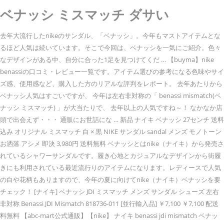
ベナッシ ミスマッチ ダサい
去年大流行したnikeのサンダル、「ベナッシ」。今年もマストアイテムとな
るほど人気は続いています。そこで今回は、ベナッシを一気にご紹介。色々
なデザインがある中、自分に合った1足を見つけてくだ … 【buyma】nike
benassiの口コミ・レビュー一覧です。アイテム選びの参考になる色味やサイ
ズ感、使用感など、購入した方のリアルな評判をレポート。 去年あたりから
ベナッシ人気はすごいですが、 今年は左右非対称の「 benassi mismatch(ベ
ナッシ ミスマッチ) 」が大当たりで、 去年以上の人気ですね～！ なかなか店
頭で出会えず・・・ 通販にお世話にな … 新品 ナイキ ベナッシ 27センチ 送料
込み オリジナル ミスマッチ 白 × 黒 NIKE サンダル sandal メンズ モノトーン
お洒落 アシメ 即決 3,980円 送料無料 ベナッシとはnike（ナイキ）から発売さ
れているシャワーサンダルです。履き心地とカジュアルなデザインから街履
きにも利用されている最近流行りのアイテムになります。レディースで人気
の白や花柄もありますので、今年の夏に向けてnike（ナイキ）ベナッシを要
チェック！ [ナイキ] ベナッシ JDI ミスマッチ メンズ サンダル シューズ 左右
非対称 Benassi JDI Mismatch 818736-011 [並行輸入品] ￥7,100 ￥7,100 配送
料無料 【abc-mart公式通販】【nike】 ナイキ benassi jdi mismatch ベナッ