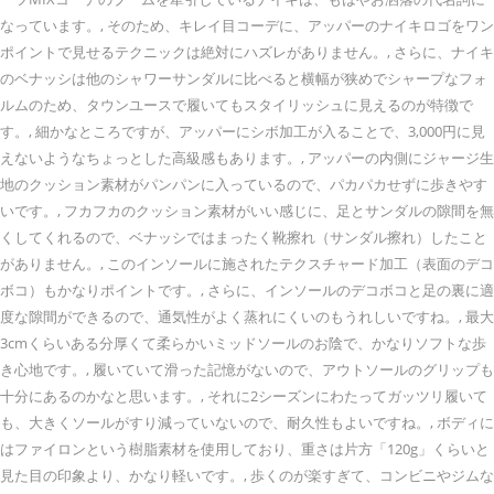
なっています。, そのため、キレイ目コーデに、アッパーのナイキロゴをワン
ポイントで見せるテクニックは絶対にハズレがありません。, さらに、ナイキ
のベナッシは他のシャワーサンダルに比べると横幅が狭めでシャープなフォ
ルムのため、タウンユースで履いてもスタイリッシュに見えるのが特徴で
す。, 細かなところですが、アッパーにシボ加工が入ることで、3,000円に見
えないようなちょっとした高級感もあります。, アッパーの内側にジャージ生
地のクッション素材がパンパンに入っているので、パカパカせずに歩きやす
いです。, フカフカのクッション素材がいい感じに、足とサンダルの隙間を無
くしてくれるので、ベナッシではまったく靴擦れ（サンダル擦れ）したこと
がありません。, このインソールに施されたテクスチャード加工（表面のデコ
ボコ）もかなりポイントです。, さらに、インソールのデコボコと足の裏に適
度な隙間ができるので、通気性がよく蒸れにくいのもうれしいですね。, 最大
3cmくらいある分厚くて柔らかいミッドソールのお陰で、かなりソフトな歩
き心地です。, 履いていて滑った記憶がないので、アウトソールのグリップも
十分にあるのかなと思います。, それに2シーズンにわたってガッツリ履いて
も、大きくソールがすり減っていないので、耐久性もよいですね。, ボディに
はファイロンという樹脂素材を使用しており、重さは片方「120g」くらいと
見た目の印象より、かなり軽いです。, 歩くのが楽すぎて、コンビニやジムな