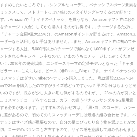
すすめしたいところです。, シンプルなコーデに、ベナッシでスポーツ要素を
ミックスして、ストリートっぽい感じのスタイリングをつくるのが好きで
す。, Amazonで「ナイキのベナッシ」を買うなら、Amazonギフト券にお金
をチャージ（入金）してから購入するのがお得です。, チャージするたびに
「チャージ金額×最大2.5%分」のAmazonポイントが貯まるので、Amazonユ
ーザーなら活用しない手はありません。, また、Amazonギフト券に初めてチ
ャージする人は、5,000円以上のチャージで漏れなく1,000ポイントがプレゼ
ントされるキャンペーン中なので、いまのうちにチャージしてみてくださ
い！. 2016年の発売以降、エンダースキーマの定番モデルとなった「キャタ
ピラー（c... こんにちは、ピース（@Peace__Blog）です。 ナイキベナッシの
ミスマッチはダサい. nikeのベナッシを購入しました。 私は普段23.5㎝〜24
㎝で24㎝を購入したのですがサイズ感どうですかね？ 甲の部分はちょうど良
いのですが、長さが少し大きい用な気がするのですが、、 23㎝の方が良いと
… ミスマッチコーデをするには、カラーの違うベナッシサンダルを2足用意
する必要があります。 おすすめの合わせ方は、「黒×白」のコーデ。 カラー
に差があるので、初めてのミスマッチコーデには最適の組み合わせです。 ベ
ナッシはサイズ感が重要なので、自分の足にぴったり合う物を選ぶことが大
切。コーデのバランスも左右するので、サイズ感を意識して組み合わせまし
ょう。今回は口コミでも人気のナイキのシャワーサンダル「ベナッシ」のサ