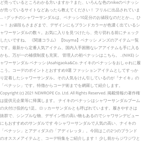
ど売っているところわかる方いますか？また、いろんな色のnikeのベナッシ
が売っているサイトなどあったら教えてください！ フリルに出品されていま
… ↑グッチのシャワーサンダルは、ベナッシ10足分のお値段なのだとか…。ひ
～！ お値段もさまざまで、デザインにもブランドカラーが色濃く出ているシ
ャワーサンダルの数々。お気に入りを見つけたら、売り切れる前にチェック
したいですね。 《関連コラム》 【buyma】ベナッシ メンズのアイテム一覧
です。最新から定番人気アイテム、国内入手困難なレアアイテムも手に入る
かも。万が一の補償制度も充実。 管理人の初ベナッシはこちら。 . (NIKE) シ
ャワーサンダル ベナッシ (Asahigaoka&Co. ナイキのベナッシをおしゃれに履
こう。コーデのポイントとおすすめ9選 ファッションアイテムとしてすっか
り定着したシャワーサンダル。その人気をけん引しているのが『ナイキ』の
「ベナッシ」です。特徴からコーデ術までを網羅して紹介します。
Copyright (c) 2021 NEWROPE Co. Ltd. All Rights Reserved. 掲載情報の著作権
は提供元企業等に帰属します。 ナイキのベナッシはシャワーサンダルブーム
の火付け役的な1足。ロッカーサンダルとも呼ばれています。履きやすさは
抜群で、シンプルな物、デザイン性の高い物もあるのでシャワサンデビュー
にもおすすめのサンダルです 今シャワーサンダルで人気の高い、ナイキの
「ベナッシ」とアディダスの「アディレッタ」。今回はこの2つのブランド
のオススメアイテムと、コーデ特集をご紹介します！ 少し前からジワジワと