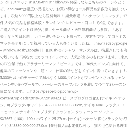
シ jdi ミスマッチ 818736-011 011blk/wtをお探しならこちらのページをどう
ぞ。abc-martは幅広い品揃えで、お買い得なセール商品も多数取り揃えてい
ます。税込5,000円以上なら送料無料！ 楽天市場-「ベナッシ ミスマッチ」17
件 人気の商品を価格比較・ランキング･レビュー・口コミで検討できます。
ご購入でポイント取得がお得。セール商品・送料無料商品も多数。「あす
楽」なら翌日お届 … カラー違いを2セット買って、 左右を交換して自らミス
マッチモデルにして着用している人も多くいましたね。 . new! (adsbygoogle
= window.adsbygoogle || []).push({}); シャワーサンダルは、街履きしても海
で履いても「楽なのにカッコイイ」ので、人気が出るのもわかります。, 東京
のEC企業で働くアラサーリーマン「ピース」です。30代のメンズに向けて、
趣味のファッションや、筋トレ、仕事の話などをメインに書いていきます！,
5,000円以上のチャージで漏れなく1,000ポイントがプレゼントされるキャン
ペーン中. 海やプールで、ハーレーのサーフパンツを履いて今年で3シーズン
目になります。 ... https://peace-blog.com/wp-
content/uploads/2019/04/20190423_ピースブログロゴ.jpg, [ナイキ] ベナッ
シ JDI(ブラック/ホワイト) 343880-090 090 27.0cm, ナイキ NIKE ソックス ユ
ニセックス ナイキ 3P エブリデイ クッション クウォーター ソックス
SX7667（100） 100：ホワイト 25-27cm, [ナイキ] ベナッシ JDI(ブラック/ホワ
イト) 343880-090 090 27.0cm [並行輸入品]. 老化以外も 猫の毛色変わる理由