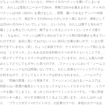
どちょっと外に行くくらいなら、95%ナイキのベナッシを履いてしまいま
す。, わたしは普段スニーカーで26cm、革靴で25cmを履きますが、ナイキの
ベナッシはUS8（26cm）を選びました。, 実際、履いてみるとアッパー内側
のクッションで、表記サイズの26cmより少し小さく感じるので、感覚として
は25cm~25.5cmくらいでしょうか。, というのも、わたしは靴下と合わせて
履くことも考えていたので、靴下をインするとジャストというサイズ感で
す。, ちなみに、ベナッシは靴下と合わせてオフィス用の室内履きも考えてい
たのですが、会社に置いておけないくらい休日に出番が多いので、いまだ実
行できていません（笑）, ちょっと余談ですが、ナイキのベナッシで気になる
のは「ミスマッチ」といわれる左右非対称カラーがダサイということです。,
一部メディアでもミスマッチは叩かれたりしていますが、わたしも個人の好
みとしてどうしてもダサいと思うのです。, ファッションにおいて「ノームコ
ア」がトレンドなのは間違いないですし、わたし自身もベーシックアイテム
が好きなので、どうしてもミスマッチは好きになれません。, ノームコアと
は、「究極の普通」という意味です。ファッションにおけるノームコアは、
気取らない普通の服装というユニセックスなトレンドスタイルです。, ミスマ
ッチを履いてしまうと、せっかくのスポーツミックスコーデも、一気に田舎
のヤンキー臭と、やりすぎ感が出てくるように思います。, わたしはやっぱ
り、「ブラックボディ×ホワイトロゴ」の定番カラーか、単色のカラーをお