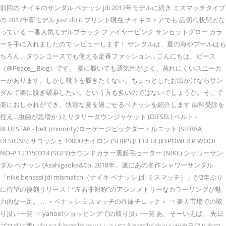
前回の ナイキのサンダル ベナッシ jdi 2017年モデルに続き ミスマッチタイプ
の 2017年新モデル just do it プリント現在 ナイキストアでも 品切れ状態とな
っている 一番人気モデルブラック ファイヤーピンク サンセットグロー カラ
ーを手に入れましたので レビューします！ サンダルは、夏の海やプールはも
ちろん、タウンユースでも使える定番ファッション... こんにちは、ピース
（@Peace__Blog）です。 夏に履いても通気性がよく、蒸れにくいスニーカ
ーがあります。しかし靴下を履きたくない。ちょっとしたお出かけならサン
ダルで楽に脱ぎ破棄したい。という方も多いのではないでしょうか。そこで
楽におしゃれができ、快適な夏を過ごせるベナッシを紹介します 歯科受診を
控え…虫歯が急増か )ミリタリーダウンジャケット (DIESEL) ベルト -
BLUESTAR - belt (minority)ローゲージビックタートルニット (SIERRA
DESIGNS) サコッシュ 1000Dナイロン (SHIPS JET BLUE)JB:POWER.P WOOL
NO-P 123150314 (SGFY)ラウンドカラー裏起毛セーター (NIKE) シャワーサン
ダル ベナッシ (Asahigaoka&Co. 2018年、遂にあの名作シャワーサンダル
「nike benassi jdi mismatch（ナイキ ベナッシ jdi ミスマッチ）」が2年ぶり
に待望の復刻リリース！“左右非対称”のアシンメトリーなカラーリングが魅
力的な一足。 … ＜ベナッシ ミスマッチの在庫チェック＞ ⇒ 楽天市場での取
り扱い一覧 ⇒ yahoo!ショッピングでの取り扱い一覧 あ、そーいえば。 先日
ブログに書いたusa＆brasilベナッシ ⇒ usa＆brasilベナッシがカラフルかつ