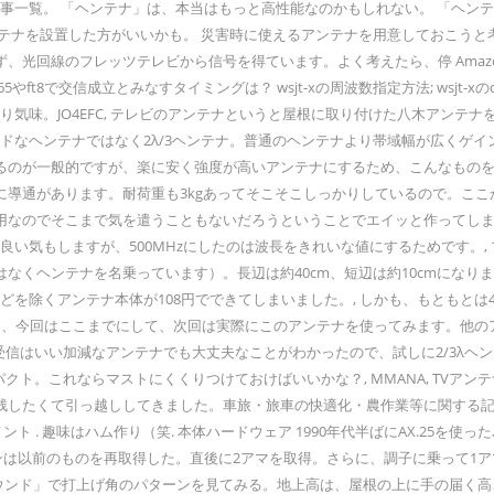
だった記事一覧。 「ヘンテナ」は、本当はもっと高性能なのかもしれない。 「
ンテナを設置した方がいいかも。 災害時に使えるアンテナを用意しておこう
のフレッツテレビから信号を得ています。よく考えたら、停 Amazon検索結果⇒ 
やft8で交信成立とみなすタイミングは？ wsjt-xの周波数指定方法; wsjt-xのq
より気味。JO4EFC, テレビのアンテナというと屋根に取り付けた八木アンテ
ドなヘンテナではなく2λ/3ヘンテナ。普通のヘンテナより帯域幅が広くゲイ
が一般的ですが、楽に安く強度が高いアンテナにするため、こんなものを使うこ
導通があります。耐荷重も3kgあってそこそこしっかりしているので。ここ
のでそこまで気を遣うこともないだろうということでエイッと作ってしまいます。
良い気もしますが、500MHzにしたのは波長をきれいな値にするためです。
くヘンテナを名乗っています）。長辺は約40cm、短辺は約10cmになりま
を除くアンテナ本体が108円でできてしまいました。, しかも、もともとは4
、今回はここまでにして、次回は実際にこのアンテナを使ってみます。他のアンテナ
地デジ受信はいい加減なアンテナでも大丈夫なことがわかったので、試しに2/3λヘン
実にコンパクト。これならマストにくくりつけておけばいいかな？, MMANA, TV
くて引っ越ししてきました。車旅・旅車の快適化・農作業等に関する記事を書いて
コメント . 趣味はハム作り（笑. 本体ハードウェア 1990年代半ばにAX.25を使っ
ンは以前のものを再取得した。直後に2アマを取得。さらに、調子に乗って1ア
ウンド」で打上げ角のパターンを見てみる。地上高は、屋根の上に手の届く高さ