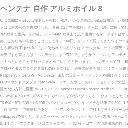
ヘンテナ 自作 アルミホイル 8
いつの間にかeBayは撤退した模様。残念。 いつの間にかeBayは撤退した模
ンは以前のものを再取得した。直後に2アマを取得。さらに、調子に乗って1アマ
7MHz帯で開局。その後、3.5～144MHz帯まで広く運用するが、メイ
め、こんなものを使うことにします。 100円ショップで買ってきたワイヤーネッ
もう審査終了; jt65/ft8でよく使われているリグは？ デジタルモードの変更・届出; cg
唐突ですが皆さんは「ヘンテナ」…はご存知でしょうか？ 「ヘンなアンテナ」
た！っということでﾃｷﾄｰにまとめていこうと思います。 ヘンテナって何。 
プロバイダのブログ容量貸しの終了に伴い、過去の記事を残したくて引っ越ししてきまし
Raspberry Pi Zero W + Volumio2、最初の設定～ネットラジオを聞け
LCDマウントアダプタ, NanoVNA、ファームウェアのバージョンアップ方法（0.2.
認めない方針に変更, WSJT-X 2.1.0 Subprocess error Process c
い, WSJT-X 2.0-rc5、JT65モードでのLog QSOがバグってる ～ ひょっとし
TS-690 + RTL-SDR + HDSDRでバンドスコープ化 - イマイチな結果, 
「自由空間」で調整したあと、「リアルグラウンド」で打上げ角のパターンを見
AliExpressで買うと、楽天スーパーポイントがもらえるという方法があっ...
出ました。 ブログ第一話はこちらです。 ＜第1弾＞日本一周混浴温泉の旅（2017年