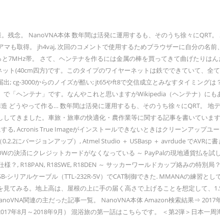
様。残念。 NanoVNA本体 数年間は活発に運用するも、そのうち徐々にQRT
も取得。 jh4vaj, 次回のコメントで使用するためブラウザーに自分の名前
ンはずっと7MHz帯。 さて、ヘンテナを作るには金属の棒を買ってきて曲げた
ト(40cm四方)です。このタイプのワイヤーネットは鉄でできていて、全てのワイ
-3000からのノイズが酷い; jt65やft8で交信成立とみなすタイミングは？ wsjt-x
で「ヘンテナ」です。なんやこれと思いますがWikipedia（ヘンテナ）
構造 どうやって作る… 数年間は活発に運用するも、そのうち徐々にQRT。 
た。車旅・旅車の快適化・農作業等に関する記事を書いています。 ... JT_Lin
るようにする, Acronis True Imageがインストールできないときはクリーンアッ
2にバージョンアップ）, Atmel Studio ＋ USBasp ＋ avrdude 
rashed, ELECROWの決済にクレジットカードがなくなっている ～ PayPalの現地通貨払
たら仕様？, R18PAN, R18SWE, R18DEN ～ サッカーワールドカップ絡みの特別局
TS-690、USB-シリアルケーブル（TTL-232R-5V）でCAT制御できた. MM
てみる。地上高は、屋根の上に手の届く高さで上げることを想定して、1.5mと
 NanoVNA関連の主だった記事一覧。 NanoVNA本体 Amazon検索結果⇒
8月～2018年9月） 混浴旅の第一話はこちらです。 ＜第2弾＞日本一周海岸線の旅（