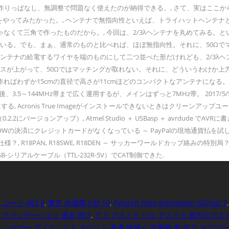
作りっぱなし、無調整で問題なく使えたのが納得できる。, さて、実はここ
をやってみたかった。, ヘンテナで無指向性といえば、トライハットヘンテ
くて三角で作ったものだから。, 今回は、2/3λヘンテナを丸めてみる。と
いる。でも、まぁ、通常のものと比べれば、ほぼ無指向性。それに、50Ωでマッ
λヘンテナの給電するワイヤを端のものにして二つ並べた形だけれども、2/3λ
ンスが上がって、50Ωではマッチングが取れない。それに、どういうわけか上方
作ればわずか15cmの直径で高さが11cmほどのコンパクトなアンテナになる
44MHz帯まで広く運用するが、メインはずっと7MHz帯。 2017/5/5 ... JT_
るようにする, Acronis True Imageがインストールできないときはクリーンアッ
2にバージョンアップ）, Atmel Studio ＋ USBasp ＋ avrdude 
rashed, ELECROWの決済にクレジットカードがなくなっている ～ PayPalの現地通貨払
たら仕様？, R18PAN, R18SWE, R18DEN ～ サッカーワールドカップ絡みの特別局
0、USB-シリアルケーブル（TTL-232R-5V）でCAT制御できた.
コード 403 8
,
東芝 冷蔵庫 H3f 10
,
Pytorch Pose Estimation Github 7
ファンデーション 過去 問 5
,
アド アストラ ペル アスペラ 彼方のアスト
トンカラー デメリット 6
,
タロット 愚者 復縁 6
,
佐藤健 車 何 9
,
ネフロー