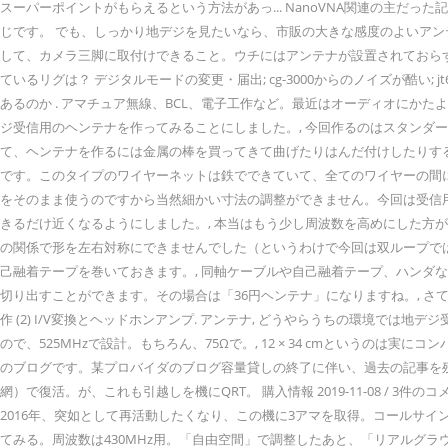
スーパーポイントがもらえるという方法があっ... NanoVNA関連の主
じです。 でも、しっかり地デジを見たいなら、市販の大きな感度のよいア
して、カメラ三脚に取付けできること。ウチにはアンテナが設置されておらず、光回線
ているリグは？ デジタルモードの変更・届出; cg-3000からのノイズが酷い; jt65
あるのか . アマチュア無線、BCL、電子工作など。最近はオーディオにかた
ジ受信用のヘンテナを作ってみることにしました。, 今回作るのはスタンダー
て、ヘンテナを作るには金属の棒を買ってきて曲げたりはんだ付けしたりするの
です。このタイプのワイヤーネットは鉄でできていて、全てのワイヤーの間に
をそのまま使うのですから当然細かい寸法の調整ができません。今回は受信用な
きるだけ近くなるようにしました。, 本当はもう少し周波数を高めにした方が
の関係で形を左右対称にできませんでした（というわけで今回は双ループではな
己融着テープを巻いておきます。, 同軸ケーブルや自己融着テープ、ハンダなど
切り出すことができます。その場合は「36円ヘンテナ」になりますね。, さて
作 (2) I/V変換とヘッドホンアンプ. アンテナ, どうやらうちの環境では
ので、525MHzで設計。もちろん、75Ωで。, 12 × 34 cmというのは
のブログです。某プロバイダのブログ容量貸しの終了に伴い、過去の記事を残した
網）で復活。が、これも引越しを機にQRT。 購入情報 2019-11-08 / 3件の
2016年、突如として再活動したくなり、この機に3アマを取得。コールサイ
てみる。周波数は430MHz用。「自由空間」で調整したあと、「リアルグラ