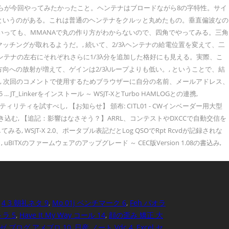
からが今回やってみたかったこと。ヘンテナはブロードながら8の字特性。サイ
ナというのがある。これは普通のヘンテナをクルッと丸めたもの。垂直偏波なの
いっても、MMANAで丸の作り方がわからないので、四角でやってみる。三角
チングが取れるようだ。, 続いて、2/3λヘンテナの給電位置を変えて、二
ヘンテナの左右にそれぞれさらに1/3λ分を追加した格好にも見える。実際、こ
向への放射が増えて、ゲインは2/3λループよりも低い。, ということで、結
。, 次回のコメントで使用するためブラウザーに自分の名前、メールアドレス、
Linkerをインストール ～ WSJT-XとTurbo HAMLOGとの連携,
プユーティリティを試すべし, 【お知らせ】 頒布: CITL01 - CWインベーダー用大型
でAVRに書き込む, 【追記：影響はなさそう？】ARRL、コンテストやDXCCで自動交信を
を試してみる, WSJT-X 2.0、ポータブル表記だとLog QSOでRpt Rcvdが記録されな
？, uBITXのファームウェアのアップグレード ～ CEC版Version 1.08の書込み,
,
4 3 朝礼ネタ 9
,
Mo 01j ベンチマーク 6
,
Feh パオラ
ラ 5
,
Have It My Way コール 14
,
顔の歪み 矯正 大
ゼ ブログ アメブロ 10
,
日産 ノート Vdc 4
,
Excel セ