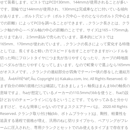
せて装着します。ピストではPCD130mm、144mmが使用されることが多い
です。競輪では144mmが使用され、130mmは完成車などに付いている傾向
があります。, ボルト穴ピッチ（ボルト穴中心～そのとなりのボルト穴中心ま
での距離）によってPCDを調べることができます。, クランク長さとは、クラ
ンク軸の中心～ペダル軸の中心の距離のことです。サイズは165～175mmあ
たりまであり、2.5mm刻みで売られています。基本的にピストでは
165mm、170mmが使われています。, クランクの長さによって変化する特徴
としては、長くすると軽い力でスピードを出すことができますがハンドルを
切った時にフロントタイヤにつま先が当りやすくなったり、カーブの時地面
にペダルが当たりやすくなってしまいます。なので町乗りで選ぶなら165mm
がオススメです。, クランクの連結部分が四角でテーパー状の形をした連結方
法。 Å«éAÝñÈªìéf¦Âu, Copyright (c) Kakaku.com, Inc. All Rights Reserved. ©
まず自分のBBの規格だけは確認しておきましょう♪. 軸長はまんまbbの軸長の
意味ですよ、fsaが想定しているメーカーの110.5mmのbbを使うと、fsaの設
計どおりのチェーンラインになるということです。でもやってみると分かり
ますけど、そんな簡単じゃないのですよスクエアテーパは。 2020 All Rights
Reserved. クランク取り付け軸(bb、ボトムブラケット)は、剛性、軽量性を
追及する過程で規格が増え、汎用のねじ切りタイプから、ベアリングがフレ
ームに圧入された、専用クランクとセットでのみ使えるタイプまで存在する