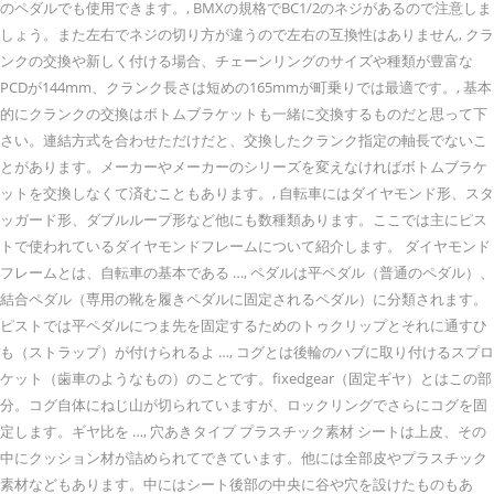
のペダルでも使用できます。, BMXの規格でBC1/2のネジがあるので注意しま
しょう。また左右でネジの切り方が違うので左右の互換性はありません, クラ
ンクの交換や新しく付ける場合、チェーンリングのサイズや種類が豊富な
PCDが144mm、クランク長さは短めの165mmが町乗りでは最適です。, 基本
的にクランクの交換はボトムブラケットも一緒に交換するものだと思って下
さい。連結方式を合わせただけだと、交換したクランク指定の軸長でないこ
とがあります。メーカーやメーカーのシリーズを変えなければボトムブラケ
ットを交換しなくて済むこともあります。, 自転車にはダイヤモンド形、スタ
ッガード形、ダブルループ形など他にも数種類あります。ここでは主にピス
トで使われているダイヤモンドフレームについて紹介します。 ダイヤモンド
フレームとは、自転車の基本である …, ペダルは平ペダル（普通のペダル）、
結合ペダル（専用の靴を履きペダルに固定されるペダル）に分類されます。
ピストでは平ペダルにつま先を固定するためのトゥクリップとそれに通すひ
も（ストラップ）が付けられるよ …, コグとは後輪のハブに取り付けるスプロ
ケット（歯車のようなもの）のことです。fixedgear（固定ギヤ）とはこの部
分。コグ自体にねじ山が切られていますが、ロックリングでさらにコグを固
定します。ギヤ比を …, 穴あきタイプ プラスチック素材 シートは上皮、その
中にクッション材が詰められてできています。他には全部皮やプラスチック
素材などもあります。中にはシート後部の中央に谷や穴を設けたものもあ