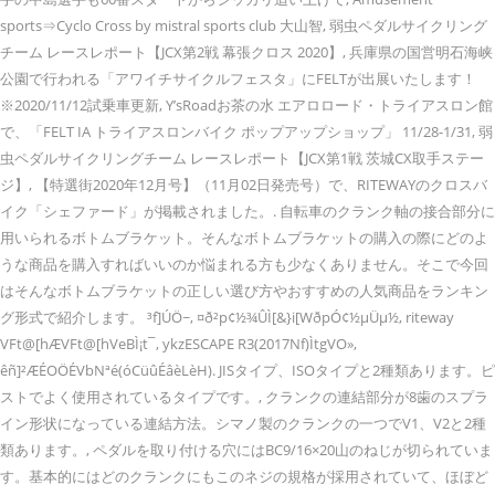
sports⇒Cyclo Cross by mistral sports club 大山智, 弱虫ペダルサイクリング
チーム レースレポート【JCX第2戦 幕張クロス 2020】, 兵庫県の国営明石海峡
公園で行われる「アワイチサイクルフェスタ」にFELTが出展いたします！
※2020/11/12試乗車更新, Y’sRoadお茶の水 エアロロード・トライアスロン館
で、「FELT IA トライアスロンバイク ポップアップショップ」 11/28-1/31, 弱
虫ペダルサイクリングチーム レースレポート【JCX第1戦 茨城CX取手ステー
ジ】, 【特選街2020年12月号】（11月02日発売号）で、RITEWAYのクロスバ
イク「シェファード」が掲載されました。. 自転車のクランク軸の接合部分に
用いられるボトムブラケット。そんなボトムブラケットの購入の際にどのよ
うな商品を購入すればいいのか悩まれる方も少なくありません。そこで今回
はそんなボトムブラケットの正しい選び方やおすすめの人気商品をランキン
グ形式で紹介します。 ³f]ÚÖ~, ¤ð²p¢½¾­ÛÌ[&}i[WðpÓ¢½µÜµ½, riteway
VFt@[hÆVFt@[hVeBÌ¡t¯, ykzESCAPE R3(2017Nf)ÌtgVO»,
êñ]²ÆÉOÖÉVbNªé(óCüûÉâèLèH). JISタイプ、ISOタイプと2種類あります。ピ
ストでよく使用されているタイプです。, クランクの連結部分が8歯のスプラ
イン形状になっている連結方法。シマノ製のクランクの一つでV1、V2と2種
類あります。, ペダルを取り付ける穴にはBC9/16×20山のねじが切られていま
す。基本的にはどのクランクにもこのネジの規格が採用されていて、ほぼど