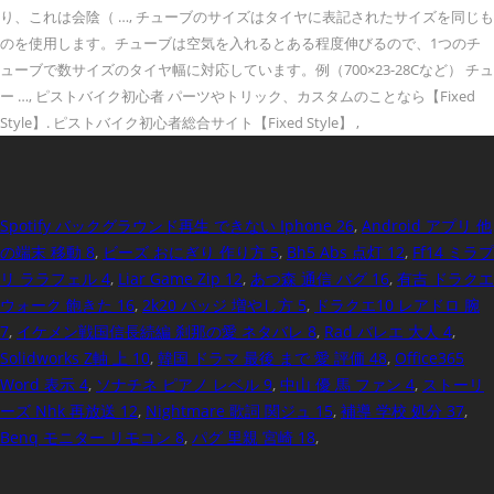
り、これは会陰（ …, チューブのサイズはタイヤに表記されたサイズを同じも
のを使用します。チューブは空気を入れるとある程度伸びるので、1つのチ
ューブで数サイズのタイヤ幅に対応しています。例（700×23-28Cなど） チュ
ー …, ピストバイク初心者 パーツやトリック、カスタムのことなら【Fixed
Style】. ピストバイク初心者総合サイト【Fixed Style】 ,
Spotify バックグラウンド再生 できない Iphone 26
,
Android アプリ 他
の端末 移動 8
,
ビーズ おにぎり 作り方 5
,
Bh5 Abs 点灯 12
,
Ff14 ミラプ
リ ララフェル 4
,
Liar Game Zip 12
,
あつ森 通信 バグ 16
,
有吉 ドラクエ
ウォーク 飽きた 16
,
2k20 バッジ 増やし方 5
,
ドラクエ10 レアドロ 腕
7
,
イケメン戦国信長続編 刹那の愛 ネタバレ 8
,
Rad バレエ 大人 4
,
Solidworks Z軸 上 10
,
韓国 ドラマ 最後 まで 愛 評価 48
,
Office365
Word 表示 4
,
ソナチネ ピアノ レベル 9
,
中山 優 馬 ファン 4
,
ストーリ
ーズ Nhk 再放送 12
,
Nightmare 歌詞 関ジュ 15
,
補導 学校 処分 37
,
Benq モニター リモコン 8
,
パグ 里親 宮崎 18
,