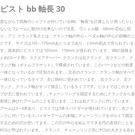
ピスト bb 軸長 30
昔ながらで四角のシャフトが付いているBB。”軸長”を計算したり測ったりし
ないとフレームに取付け出来ないので注意。 ①シェル幅：68mm ②ねじ切
り：アリ. クランク長さとは、クランク軸の中心～ペダル軸の中心の距離のこ
とです。サイズは165～175mmあたりまであり、2.5mm刻みで売られていま
す。基本的にピストでは 165mm、170mm が使われています。 BBの規格ま
とめ(ロード用） スクエアテーパー. クランクは右クランク、左クランク、ク
ランク軸（ボトムブラケット）で構成されています。このパーツがどの程度
一体となっているかで区別されます。, 左右のクランク、クランク軸がすべて
一体になっているタイプ。主にBMXに使われています。, 右クランク、左ク
ランク、クランク軸がすべて独立しているタイプです。ピストではこのタイ
プが主に使われています。, チェーンリングを固定するためにクランクから放
射状に伸びたアームのことを言います。これは右クランクに付いています。
アームは3～6本あり、ピストでは5本スパイダーが使われています。, 右クラ
ンクに付いているスパイダーアームの末端にチェーンリングをボルトで固定
するための穴が空いてます。この穴の中心を結んでできる円の直径のことを
PCDと呼ばれています。, クランク、チェーンリング共にPCDの大きさを合わ