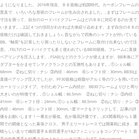
ようになりました。 2016年現在、ＢＢ規格は戦国時代。カーボンフレームの
普及で、いろいろな形状のフレームが生み出されました。, まずはフレームの
寸法を測って、自分のロードバイクフレームはどのＢＢに対応するのか見て
いきます。, 上記４つの項目がわかれば大体絞り込めます。まず自分のＢＢの
規格だけは確認しておきましょう♪, 昔ながらで四角のシャフトが付いている
BB。”軸長”を計算したり測ったりしないとフレームに取付け出来ないので注
意。, FELTのロードバイクでも多く使われているBB30規格。フレームに直接
ベアリングを圧入します。, FSA社などのクランクが使えますが、BB本体にア
ダプターをかませてシマノクランクとの互換性もあります。, ①シェル幅：
68mm ②ねじ切り：ナシ ③内径：46mm ④シャフト径：30mm, BB30は
直接ベアリング圧入でしたが、PF30規格は樹脂やアルミ等のワンを用いての
カートリッジタイプ。そのためフレーム内径が、BB30フレームよりひと周り
大きいのが特徴です。, ①シェル幅：86.5mm ②ねじ切り：ナシ ③内径：
41mm ④シャフト径：24mm, ①シェル幅：86.5mm ②ねじ切り：ナシ ③
内径：46mm ④シャフト径：30mm, ↑星マークをクリックして、記事の評
価をお願いします！一番左が最低、右が最高評価です。, JCX開幕戦から１週
間での開催となった幕張クロス。 男子エリートレースでは開幕戦に続き、素
晴らしい走りで織田選手＆前田選手が1&2フィニッシュをコンプリート！ 若
手の中島選手も60番スタートからシッカリ追い上げて, Amusement