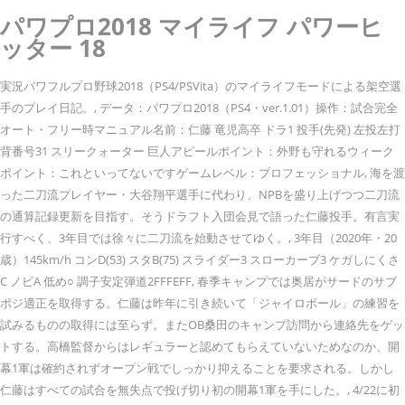
パワプロ2018 マイライフ パワーヒ
ッター 18
実況パワフルプロ野球2018（PS4/PSVita）のマイライフモードによる架空選
手のプレイ日記。, データ：パワプロ2018（PS4・ver.1.01）操作：試合完全
オート・フリー時マニュアル名前：仁藤 竜児高卒 ドラ1 投手(先発) 左投左打
背番号31 スリークォーター 巨人アピールポイント：外野も守れるウィーク
ポイント：これといってないですゲームレベル：プロフェッショナル, 海を渡
った二刀流プレイヤー・大谷翔平選手に代わり、NPBを盛り上げつつ二刀流
の通算記録更新を目指す。そうドラフト入団会見で語った仁藤投手。有言実
行すべく、3年目では徐々に二刀流を始動させてゆく。, 3年目（2020年・20
歳）145km/h コンD(53) スタB(75) スライダー3 スローカーブ3 ケガしにくさ
C ノビA 低め○ 調子安定弾道2FFFEFF, 春季キャンプでは奥居がサードのサブ
ポジ適正を取得する。仁藤は昨年に引き続いて「ジャイロボール」の練習を
試みるものの取得には至らず。またOB桑田のキャンプ訪問から連絡先をゲッ
トする。高橋監督からはレギュラーと認めてもらえていないためなのか、開
幕1軍は確約されずオープン戦でしっかり抑えることを要求される。しかし
仁藤はすべての試合を無失点で投げ切り初の開幕1軍を手にした。, 4/22に初