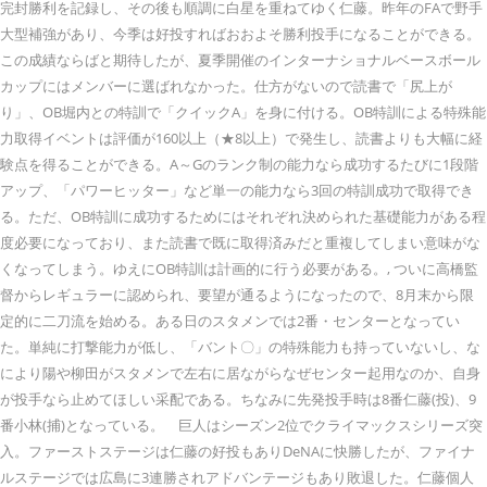
完封勝利を記録し、その後も順調に白星を重ねてゆく仁藤。昨年のFAで野手
大型補強があり、今季は好投すればおおよそ勝利投手になることができる。
この成績ならばと期待したが、夏季開催のインターナショナルベースボール
カップにはメンバーに選ばれなかった。仕方がないので読書で「尻上が
り」、OB堀内との特訓で「クイックA」を身に付ける。OB特訓による特殊能
力取得イベントは評価が160以上（★8以上）で発生し、読書よりも大幅に経
験点を得ることができる。A～Gのランク制の能力なら成功するたびに1段階
アップ、「パワーヒッター」など単一の能力なら3回の特訓成功で取得でき
る。ただ、OB特訓に成功するためにはそれぞれ決められた基礎能力がある程
度必要になっており、また読書で既に取得済みだと重複してしまい意味がな
くなってしまう。ゆえにOB特訓は計画的に行う必要がある。, ついに高橋監
督からレギュラーに認められ、要望が通るようになったので、8月末から限
定的に二刀流を始める。ある日のスタメンでは2番・センターとなってい
た。単純に打撃能力が低し、「バント〇」の特殊能力も持っていないし、な
により陽や柳田がスタメンで左右に居ながらなぜセンター起用なのか、自身
が投手なら止めてほしい采配である。ちなみに先発投手時は8番仁藤(投)、9
番小林(捕)となっている。 巨人はシーズン2位でクライマックスシリーズ突
入。ファーストステージは仁藤の好投もありDeNAに快勝したが、ファイナ
ルステージでは広島に3連勝されアドバンテージもあり敗退した。仁藤個人