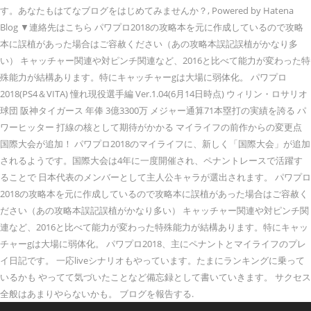
す。あなたもはてなブログをはじめてみませんか？, Powered by Hatena
Blog ▼連絡先はこちら パワプロ2018の攻略本を元に作成しているので攻略
本に誤植があった場合はご容赦ください（あの攻略本誤記誤植がかなり多
い） キャッチャー関連や対ピンチ関連など、2016と比べて能力が変わった特
殊能力が結構あります。特にキャッチャーgは大場に弱体化。 パワプロ
2018(PS4＆VITA) 憧れ現役選手編 Ver.1.04(6月14日時点) ウィリン・ロサリオ
球団 阪神タイガース 年俸 3億3300万 メジャー通算71本塁打の実績を誇る パ
ワーヒッター 打線の核として期待がかかる マイライフの前作からの変更点
国際大会が追加！ パワプロ2018のマイライフに、新しく「国際大会」が追加
されるようです。国際大会は4年に一度開催され、ペナントレースで活躍す
ることで 日本代表のメンバーとして主人公キャラが選出されます。 パワプロ
2018の攻略本を元に作成しているので攻略本に誤植があった場合はご容赦く
ださい（あの攻略本誤記誤植がかなり多い） キャッチャー関連や対ピンチ関
連など、2016と比べて能力が変わった特殊能力が結構あります。特にキャッ
チャーgは大場に弱体化。 パワプロ2018、主にペナントとマイライフのプレ
イ日記です。 一応liveシナリオもやっています。たまにランキングに乗って
いるかも やってて気づいたことなど備忘録として書いていきます。 サクセス
全般はあまりやらないかも。 ブログを報告する.