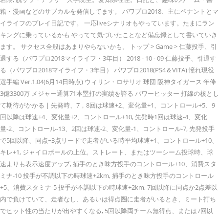
籍・漫画などのサブカルを発信してます。 パワプロ2018、主にペナントとマ
イライフのプレイ日記です。 一応liveシナリオもやっています。たまにラン
キングに乗っているかも やってて気づいたことなど備忘録として書いていき
ます。 サクセス全般はあまりやらないかも。 トップ > Game > 仁藤投手、引
退する（パワプロ2018マイライフ・3年目） 2018 - 10 - 09 仁藤投手、引退す
る（パワプロ2018マイライフ・3年目） パワプロ2018(PS4＆VITA) 憧れ現役
選手編 Ver.1.04(6月14日時点) ウィリン・ロサリオ 球団 阪神タイガース 年俸
3億3300万 メジャー通算71本塁打の実績を誇る パワーヒッター 打線の核とし
て期待がかかる | 先発時、7，8回は球速+2、変化量+1、コントロール+5、9
回以降は球速+4、変化量+2、コントロール+10, 先発時1回は球速-4、変化
量-2、コントロール-13、2回は球速-2、変化量-1、コントロール-7, 先発投手
で5回以降、同点~3点リードで走者がいる時平均球速+1、コントロール+10、
キレ+1, ジャイロボールの上位。ストレート、またはツーシーム投球時、球
速よりも表示速度アップ, 捕手のとき味方投手のコントロール+10、消費スタ
ミナ-10 投手が不調以下の時球速+2km, 捕手のとき味方投手のコントロール
+5、消費スタミナ-5 投手が不調以下の時球速+2km, 7回以降に同点か2点差以
内で負けていて、走者なし、あるいは得点圏に走者がいるとき、ミート打ち
でヒット性の当たりが出やすくなる, 5回以降両チーム無得点、または7回以