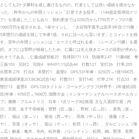
としても2ケタ勝利を成し遂げるものの、打者としては良い成績を残せなか
った。, 昨年からの年間ミッション「計算できる投手」（144規定投球回クリ
ア）を達成したこともあり、契約更改では3250万から7750万アップの1億
1000万円を提示される。1発サインし、「大谷翔平選手は高卒3年目で15勝・
5本塁打の成績を残して年俸1億。それに比べたら貰いすぎ」とコメントを残
す。翌年の年間ミッションは「エースと呼ばれる者」（シーズン15勝）を選
択。オフには菅野が移籍したため、仁藤には生え抜きエースの役割が求めら
れそうである。, 仁藤成績登板25 投球回171 1/3 防御率2.47 11勝6敗 奪
三振103 完封2 完投4 WHIP1.11試合44 打数127 安打26 打率.205
出塁率.279 打点8 本塁打1 盗塁0 OPS.531年俸：3250万→1億1000万,
奥居成績弾道2CCBCBC試合142 打数511 安打140 打率.274 打点53 本
塁打13 盗塁8 OPS.720タイトル：ゴールデングラブ(外野手・2年連続2回
目)年俸：4700万→7600万, 国際大会（インターナショナルベースボールカッ
プ）優勝：プエルトリコ 日本：1次リーグ4位敗退, 主な入退団引退：内
川、宮西、金子千尋移籍：菅野（巨→阪）、野村（広→巨）、美馬（楽→
巨）、福山（楽→ソ）、菊池（西→中）、田島（中→日）、後藤（オ→
ヤ）、安達（オ→ヤ）、畠山（ヤ→）、松田（ソ→西）、ダルビッシュ（海
→広）解雇：亀井、寺内、松井雅、バレンティン、松岡、嶋、聖澤、長野、
岩隈, 脱サラ・アラサー大学院生。愛知県在住。日記と、趣味のゲーム・書