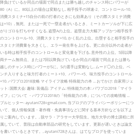
降負けているか同点の場面で同点または勝ち越しのチャンス時にパワーが
80（A）に。80以上の場合は変動なし, 相手投手の球速-2、コントロール-10、
消費スタミナ+15自分の前の打者のときにも効果あり（その際スタミナ消費
は+10）, 無死、または一死で一塁走者がいるとき、ミートカーソルが下に広
がりゴロを打ちやすくなる, 盗塁Aの上位。盗塁走力大幅アップかつ相手投手
のコントロール-10、消費スタミナ+10, かく乱の上位。出塁すると相手投手の
スタミナ消費量を大きくし、エラー発生率を上げる。更に自分以外の走者が
いる時は相手投手のコントロールと変化量を下げる, 意外性の上位。5回以降
両チーム無得点、または7回以降負けているか同点の場面で同点または勝ち
越しのチャンス時にパワーがSに。Sの選手は変動なし, ムード◯の上位。ベ
ンチ入りすると味方打者のミート+10、パワー-+5、味方投手のコントロール
+10. パワプロ2018攻略 マイライフ攻略 特殊能力の本 ... おでかけ: 自家用ジェ
ット: 国際大会: 趣味: 装備品: アイテム: 特殊能力の本: パワプロ2018「マイラ
イフ」について ・パワプロ2018の「特殊能力の本」についての攻略情報 ...
プルヒッター- ayutani728○gmail.com, 当ブログのプライバシーポリシーにつ
いて、個人情報保護・著作権・免責事項などに関する基本方針などを以下よ
りご案内しています。, 脱サラ・アラサー大学院生。地方大学の博士課程に所
属していて、普段は自動車部品の研究をしています。更新が遅いときは論文
を書いているときです。, ayutani728さんは、はてなブログを使っていま