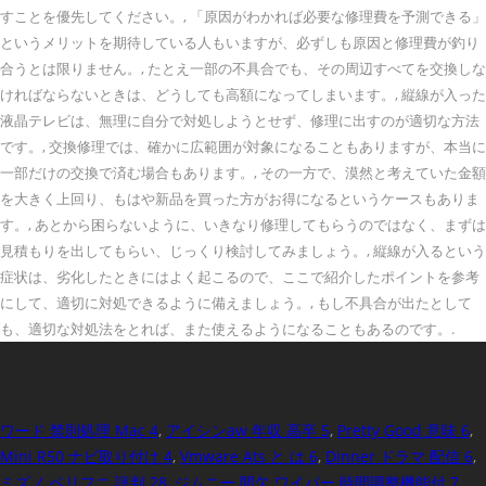
すことを優先してください。, 「原因がわかれば必要な修理費を予測できる」
というメリットを期待している人もいますが、必ずしも原因と修理費が釣り
合うとは限りません。, たとえ一部の不具合でも、その周辺すべてを交換しな
ければならないときは、どうしても高額になってしまいます。, 縦線が入った
液晶テレビは、無理に自分で対処しようとせず、修理に出すのが適切な方法
です。, 交換修理では、確かに広範囲が対象になることもありますが、本当に
一部だけの交換で済む場合もあります。, その一方で、漠然と考えていた金額
を大きく上回り、もはや新品を買った方がお得になるというケースもありま
す。, あとから困らないように、いきなり修理してもらうのではなく、まずは
見積もりを出してもらい、じっくり検討してみましょう。, 縦線が入るという
症状は、劣化したときにはよく起こるので、ここで紹介したポイントを参考
にして、適切に対処できるように備えましょう。, もし不具合が出たとして
も、適切な対処法をとれば、また使えるようになることもあるのです。.
ワード 禁則処理 Mac 4
,
アイシンaw 年収 高卒 5
,
Pretty Good 意味 6
,
Mini R50 ナビ取り付け 4
,
Vmware Ats と は 6
,
Dinner ドラマ 配信 6
,
ミズノ ベリフニ 評判 28
,
ジムニー 間欠 ワイパー 時間調整機能付 7
,