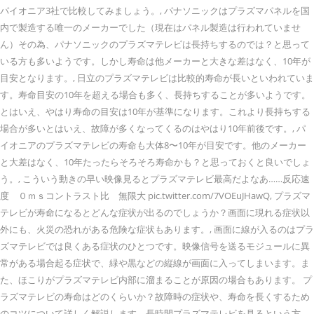
パイオニア3社で比較してみましょう。, パナソニックはプラズマパネルを国
内で製造する唯一のメーカーでした（現在はパネル製造は行われていませ
ん）その為、パナソニックのプラズマテレビは長持ちするのでは？と思って
いる方も多いようです。しかし寿命は他メーカーと大きな差はなく、10年が
目安となります。, 日立のプラズマテレビは比較的寿命が長いといわれていま
す。寿命目安の10年を超える場合も多く、長持ちすることが多いようです。
とはいえ、やはり寿命の目安は10年が基準になります。これより長持ちする
場合が多いとはいえ、故障が多くなってくるのはやはり10年前後です。, パ
イオニアのプラズマテレビの寿命も大体8〜10年が目安です。他のメーカー
と大差はなく、10年たったらそろそろ寿命かも？と思っておくと良いでしょ
う。, こういう動きの早い映像見るとプラズマテレビ最高だよなあ……反応速
度 ０ｍｓコントラスト比 無限大 pic.twitter.com/7VOEuJHawQ, プラズマ
テレビが寿命になるとどんな症状が出るのでしょうか？画面に現れる症状以
外にも、火災の恐れがある危険な症状もあります。, 画面に線が入るのはプラ
ズマテレビでは良くある症状のひとつです。映像信号を送るモジュールに異
常がある場合起る症状で、緑や黒などの縦線が画面に入ってしまいます。ま
た、ほこりがプラズマテレビ内部に溜まることが原因の場合もあります。 プ
ラズマテレビの寿命はどのくらいか？故障時の症状や、寿命を長くするため
のコツについて詳しく解説します。長時間プラズマテレビを見るという方、