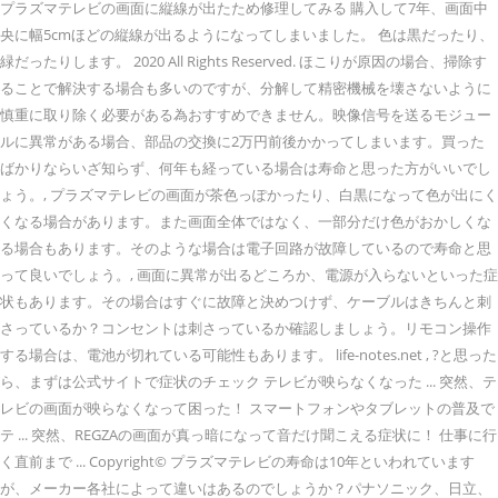
プラズマテレビの画面に縦線が出たため修理してみる 購入して7年、画面中
央に幅5cmほどの縦線が出るようになってしまいました。 色は黒だったり、
緑だったりします。 2020 All Rights Reserved. ほこりが原因の場合、掃除す
ることで解決する場合も多いのですが、分解して精密機械を壊さないように
慎重に取り除く必要がある為おすすめできません。映像信号を送るモジュー
ルに異常がある場合、部品の交換に2万円前後かかってしまいます。買った
ばかりならいざ知らず、何年も経っている場合は寿命と思った方がいいでし
ょう。, プラズマテレビの画面が茶色っぽかったり、白黒になって色が出にく
くなる場合があります。また画面全体ではなく、一部分だけ色がおかしくな
る場合もあります。そのような場合は電子回路が故障しているので寿命と思
って良いでしょう。, 画面に異常が出るどころか、電源が入らないといった症
状もあります。その場合はすぐに故障と決めつけず、ケーブルはきちんと刺
さっているか？コンセントは刺さっているか確認しましょう。リモコン操作
する場合は、電池が切れている可能性もあります。 life-notes.net , ?と思った
ら、まずは公式サイトで症状のチェック テレビが映らなくなった ... 突然、テ
レビの画面が映らなくなって困った！ スマートフォンやタブレットの普及で
テ ... 突然、REGZAの画面が真っ暗になって音だけ聞こえる症状に！ 仕事に行
く直前まで ... Copyright© プラズマテレビの寿命は10年といわれています
が、メーカー各社によって違いはあるのでしょうか？パナソニック、日立、