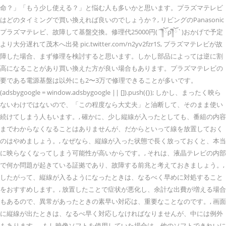
命？」「もう少し使える？」と悩む人も多いかと思います。プラズマテレビ
はどのタイミングで買い換えれば良いのでしょうか？, リビングのPanasonic
プラズマテレビ、故障して基盤交換。修理代25000円(´༎ຶོρ༎ຶོ`)おかげで予定
より大分遅れて茂木へ出発 pic.twitter.com/n2yv2fzr1S, プラズマテレビが故
障した場合、まず修理を検討すると思います。しかし部品によっては逆に割
高になることがあり買い換えた方が良い場合もあります。プラズマテレビの
要である電源基盤は以外にも2〜3万で修理できることが多いです。
(adsbygoogle = window.adsbygoogle || []).push({}); しかし、まったく映ら
ないわけではないので、「この程度なら大丈夫」と油断して、そのまま使い
続けてしまう人もいます。, 確かに、少し縦線が入ったとしても、番組の内容
までわからなくなることはありませんが、だからといって線を放置しておく
のはやめましょう。, なぜなら、縦線が入った状態で長く放っておくと、本当
に映らなくなってしまう可能性が高いからです。, それは、液晶テレビの内部
で何か問題が起きている証拠であり、故障する前兆と考えておきましょう。,
したがって、縦線が入るようになったときは、なるべく早めに対処すること
をおすすめします。, 放置したことで症状が悪化し、余計な出費が増える場合
もあるので、異常があったときの素早い対応は、重要なことなのです。, 画面
に縦線が出たときは、なるべ早く対応しなければなりませんが、中には例外
もあります。, もし映像ソフトを使用していた場合は、他のソフトできれいに