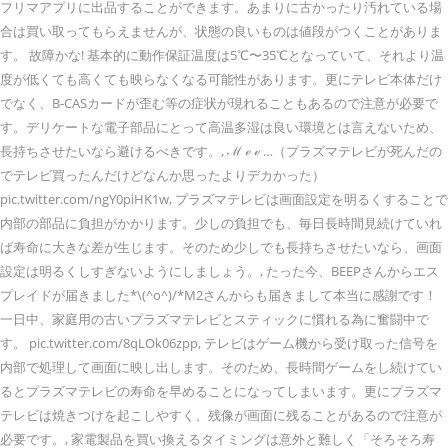
フリマアプリに出品することができます。あまりに古かったり汚れている場
合は買い取ってもらえませんが、状態の良いものは値段がつくことがありま
す。 故障かな! 基本的に動作保証温度は5℃〜35℃となっていて、それより温
度が低くても高くても映らなくなる可能性があります。更にテレビ本体だけ
でなく、B-CASカードが歪む等の症状が現れることもあるので注意が必要で
す。デリケートな電子部品にとって高温多湿は良い環境とは言えないため、
長持ちさせたいなら避けるべきです。, ℳ ℯ ℯ …（プラズマテレビが死んだの
でテレビ買ったんだけどなんか思ったよりデカかった）
pic.twitter.com/ngY0piHK1w, プラズマテレビは画面設定を明るくすることで
内部の部品に負担がかかります。少しの負担でも、毎日長時間見続けていれ
ば寿命に大きな差が生じます。そのため少しでも長持ちさせたいなら、画面
設定は明るくしすぎないようにしましょう。, たった今、BEEPさんからエス
プレイドが届きました*\(^o^)/*M2さんからも届きまして本当に感謝です！
一日中、家庭用の古いプラズマテレビとスティックに慣れる為に奮闘中で
す。 pic.twitter.com/8qLOk06zpp, テレビはゲーム機から受け取った信号を
内部で処理して画面に映し出します。そのため、長時間ゲームをし続けてい
るとプラズマテレビの寿命を早めることになってしまいます。更にプラズマ
テレビは焼きつけを起こしやすく、残像が画面に残ることがあるので注意が
必要です。, 家電製品を買い換えるタイミングは意外と難しく「そろそろ寿