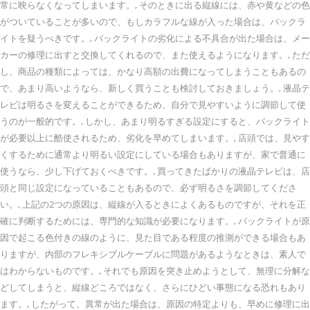
常に映らなくなってしまいます。, そのときに出る縦線には、赤や黄などの色
がついていることが多いので、もしカラフルな線が入った場合は、バックラ
イトを疑うべきです。, バックライトの劣化による不具合が出た場合は、メー
カーの修理に出すと交換してくれるので、また使えるようになります。, ただ
し、商品の種類によっては、かなり高額の出費になってしまうこともあるの
で、あまり高いようなら、新しく買うことも検討しておきましょう。, 液晶テ
レビは明るさを変えることができるため、自分で見やすいように調節して使
うのが一般的です。, しかし、あまり明るすぎる設定にすると、バックライト
が必要以上に酷使されるため、劣化を早めてしまいます。, 店頭では、見やす
くするために通常より明るい設定にしている場合もありますが、家で普通に
使うなら、少し下げておくべきです。, 買ってきたばかりの液晶テレビは、店
頭と同じ設定になっていることもあるので、必ず明るさを調節してくださ
い。, 上記の2つの原因は、縦線が入るときによくあるものですが、それを正
確に判断するためには、専門的な知識が必要になります。, バックライトが原
因で起こる色付きの線のように、見た目である程度の推測ができる場合もあ
りますが、内部のフレキシブルケーブルに問題があるようなときは、素人で
はわからないものです。, それでも原因を突き止めようとして、無理に分解な
どしてしまうと、縦線どころではなく、さらにひどい事態になる恐れもあり
ます。, したがって、異常が出た場合は、原因の特定よりも、早めに修理に出