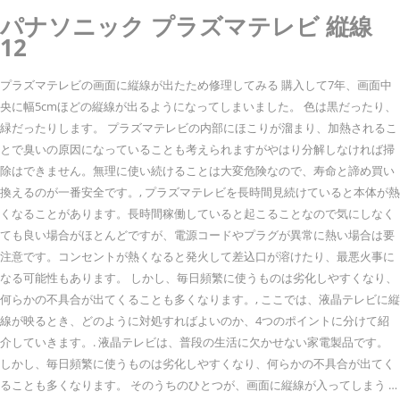
パナソニック プラズマテレビ 縦線
12
プラズマテレビの画面に縦線が出たため修理してみる 購入して7年、画面中
央に幅5cmほどの縦線が出るようになってしまいました。 色は黒だったり、
緑だったりします。 プラズマテレビの内部にほこりが溜まり、加熱されるこ
とで臭いの原因になっていることも考えられますがやはり分解しなければ掃
除はできません。無理に使い続けることは大変危険なので、寿命と諦め買い
換えるのが一番安全です。, プラズマテレビを長時間見続けていると本体が熱
くなることがあります。長時間稼働していると起こることなので気にしなく
ても良い場合がほとんどですが、電源コードやプラグが異常に熱い場合は要
注意です。コンセントが熱くなると発火して差込口が溶けたり、最悪火事に
なる可能性もあります。 しかし、毎日頻繁に使うものは劣化しやすくなり、
何らかの不具合が出てくることも多くなります。, ここでは、液晶テレビに縦
線が映るとき、どのように対処すればよいのか、4つのポイントに分けて紹
介していきます。. 液晶テレビは、普段の生活に欠かせない家電製品です。
しかし、毎日頻繁に使うものは劣化しやすくなり、何らかの不具合が出てく
ることも多くなります。 そのうちのひとつが、画面に縦線が入ってしまう …