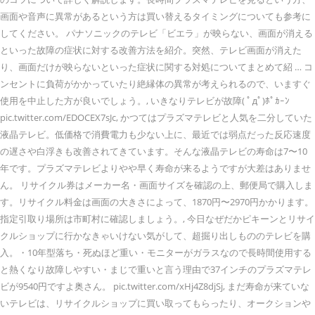
画面や音声に異常があるという方は買い替えるタイミングについても参考に
してください。 パナソニックのテレビ「ビエラ」が映らない、画面が消える
といった故障の症状に対する改善方法を紹介。突然、テレビ画面が消えた
り、画面だけが映らないといった症状に関する対処についてまとめて紹 … コ
ンセントに負荷がかかっていたり絶縁体の異常が考えられるので、いますぐ
使用を中止した方が良いでしょう。, いきなりテレビが故障( ﾟдﾟ)ﾎﾟｶｰﾝ
pic.twitter.com/EDOCEX7sJc, かつてはプラズマテレビと人気を二分していた
液晶テレビ。低価格で消費電力も少ない上に、最近では弱点だった反応速度
の遅さや白浮きも改善されてきています。そんな液晶テレビの寿命は7〜10
年です。プラズマテレビよりやや早く寿命が来るようですが大差はありませ
ん。 リサイクル券はメーカー名・画面サイズを確認の上、郵便局で購入しま
す。リサイクル料金は画面の大きさによって、1870円〜2970円かかります。
指定引取り場所は市町村に確認しましょう。, 今日なぜだかピキーンとリサイ
クルショップに行かなきゃいけない気がして、超掘り出しもののテレビを購
入。・10年型落ち・死ぬほど重い・モニターがガラスなので長時間使用する
と熱くなり故障しやすい・まじで重いと言う理由で37インチのプラズマテレ
ビが9540円ですよ奥さん。 pic.twitter.com/xHj4Z8djSj, まだ寿命が来ていな
いテレビは、リサイクルショップに買い取ってもらったり、オークションや