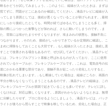
映るかどうか試してみましょう。, このように、縦線が入ったときは、まずは
慌てずに、問題がどこにあるのか確認してください。, 液晶テレビに縦線が入
ってしまう原因としては、接続が悪くなっていることが挙げられます。, 最初
にしっかり接続したとしても、時間が経てばゆるんでしまうことも多く、掃
除の際にぶつかった衝撃などが加われば、さらに動いてしまうのです。, ま
た、背面には埃がたまりやすくなりますが、埃まみれの状態も、接触不良に
つながります。, そのため、接続がしっかりできているか定期的に確認し、こ
まめに掃除をしておくことも大切です。, もし縦線が入ったときは、接続し直
すことで改善される場合もあるので、ぜひ試してみてください。, 液晶テレビ
には、フレキシブルプリント基板と呼ばれるものが入っており、ここに使用
されているケーブルが、フレキシブルケーブルです。, これは、電気信号の伝
達にかかわる重要な部分であり、接触不良が起こったり劣化したりすると、
映像が乱れてしまいます。, もし断線していた場合は、縦線どころか、画面の
半分が映らなくなってしまうこともあるのです。, 液晶テレビの縦線は、この
フレキシブルケーブルが原因で起きていることも多いですが、テレビに詳し
くなければ、対応は難しくなります。, 原因がわからないようなときは、無理
に分解したりせず、プロに任せるようにしましょう。, 液晶テレビは、バック
ライトが後ろから照らすことで映像を映しているため、劣化した場合は、正