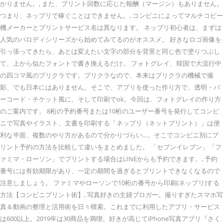
かりません。, また、プリント回数に応じた報酬（マージン）もありません。
つまり、ネップリで稼ぐことはできません。, コンビニによってマルチコピー
機メーカーとプリントサービス名は異なります。 ネップリ初心者は、まずは
人気のパロディシリーズから始めてみてるのがオススメ。 好きなロゴ画像を
引っ張ってきたら、あとは変えたい文字の部分を背景と同じ色で塗りつぶし
て、上から似たフォントで書き換えるだけ。 フォトグレイ、韓国で大流行中
の四コマ風のプリクラです。プリクラなので、本来はプリクラの機械で撮
影、でも日本にはありません。そこで、アプリを使った作り方で、透明・バ
ーコード・チケット風に、そして印刷でok。今回は、フォトグレイの作り方
のご案内です。 8桁の予約番号または10桁のユーザー番号を発行してコンビ
ニで写真やイラスト、文書を印刷する「ネップリ（ネットプリント）」は便
利な半面、複数のやり方があるので分かりづらい…。そこでコンビニ別にプ
リント予約の方法を比較して違いをまとめました。 「セブンイレブン」「フ
ァミマ・ローソン」でプリントする場合はLINEからも予約できます。, 予約
番号には有効期限があり、一定の期間を過ぎるとプリントできなくなるので
注意しましょう。 ファミマやローソンで10桁の番号から印刷(ネップリ)する
方法【コンビニプリント術】, 写真好きの主婦ブロガー。撮りすぎたスマホ写
真＆動画の整理と活用術を日々模索。これまでに利用したアプリ・サービス
は600以上。2019年は30商品を満喫。好きが高じてiPhone写真アプリ『さく