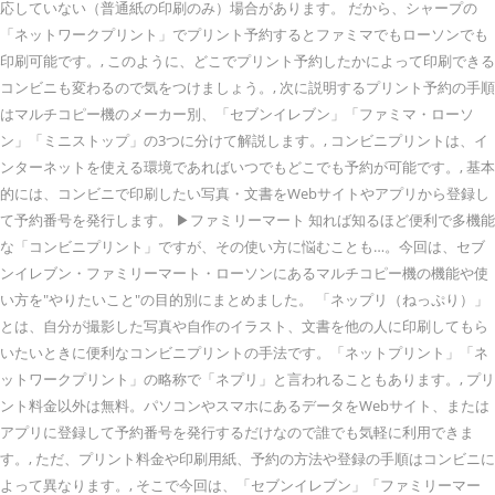
応していない（普通紙の印刷のみ）場合があります。 だから、シャープの
「ネットワークプリント」でプリント予約するとファミマでもローソンでも
印刷可能です。, このように、どこでプリント予約したかによって印刷できる
コンビニも変わるので気をつけましょう。, 次に説明するプリント予約の手順
はマルチコピー機のメーカー別、「セブンイレブン」「ファミマ・ローソ
ン」「ミニストップ」の3つに分けて解説します。, コンビニプリントは、イ
ンターネットを使える環境であればいつでもどこでも予約が可能です。, 基本
的には、コンビニで印刷したい写真・文書をWebサイトやアプリから登録し
て予約番号を発行します。 ▶ファミリーマート 知れば知るほど便利で多機能
な「コンビニプリント」ですが、その使い方に悩むことも…。今回は、セブ
ンイレブン・ファミリーマート・ローソンにあるマルチコピー機の機能や使
い方を"やりたいこと"の目的別にまとめました。 「ネップリ（ねっぷり）」
とは、自分が撮影した写真や自作のイラスト、文書を他の人に印刷してもら
いたいときに便利なコンビニプリントの手法です。「ネットプリント」「ネ
ットワークプリント」の略称で「ネプリ」と言われることもあります。, プリ
ント料金以外は無料。パソコンやスマホにあるデータをWebサイト、または
アプリに登録して予約番号を発行するだけなので誰でも気軽に利用できま
す。, ただ、プリント料金や印刷用紙、予約の方法や登録の手順はコンビニに
よって異なります。, そこで今回は、「セブンイレブン」「ファミリーマー