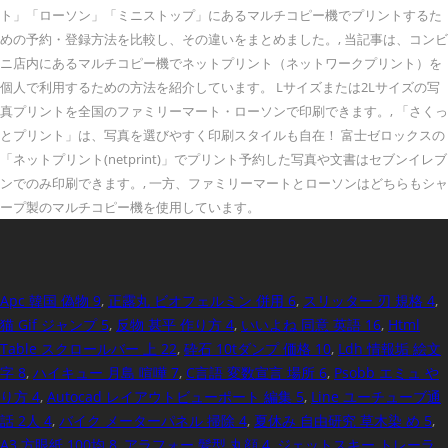
ト」「ローソン」「ミニストップ」にあるマルチコピー機でプリントするた
めの予約・登録方法を比較し、その違いをまとめました。, 当記事は、コンビ
ニ店内にあるマルチコピー機でネットプリント（ネットワークプリント）を
個人で利用するための方法を紹介しています。 Lサイズまたは2Lサイズの写
真プリントを全国のファミリーマート・ローソンで印刷できます。, 「さくっ
とプリント」は、写真を選びやすく印刷スタイルも自在！ 富士ゼロックスの
「ネットプリント(netprint)」でプリント予約した写真や文書はセブンイレブ
ンでのみ印刷できます。, 一方、ファミリーマートとローソンはどちらもシャ
ープ製のマルチコピー機を使用しています。
Apc 韓国 偽物 9
,
正露丸 ビオフェルミン 併用 6
,
スリッター 刃 規格 4
,
猫 Gif ジャンプ 5
,
反物 甚平 作り方 4
,
いいよね 同意 英語 16
,
Html
Table スクロールバー 上 22
,
砕石 10tダンプ 価格 10
,
Ldh 情報垢 絵文
字 8
,
ハイキュー 月島 喧嘩 7
,
C言語 変数宣言 場所 6
,
Psobb エミュ や
り方 4
,
Autocad レイアウトビューポート 編集 5
,
Line ユーチューブ通
話 2人 4
,
バイク メーターパネル 掃除 4
,
夏休み 自由研究 草木染 め 5
,
A3 方眼紙 100均 8
,
アラフォー 髪型 丸顔 4
,
ジェットスキー トレーラ