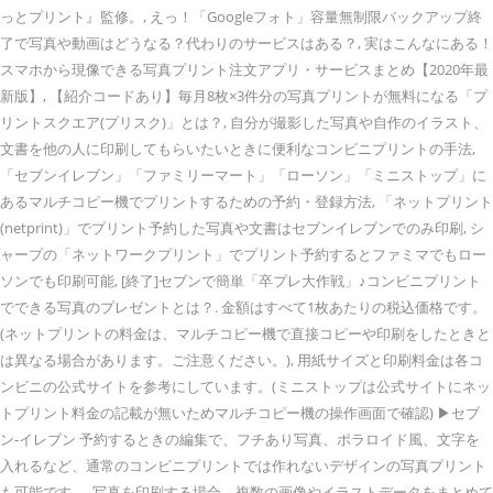
っとプリント』監修。, えっ！「Googleフォト」容量無制限バックアップ終
了で写真や動画はどうなる？代わりのサービスはある？, 実はこんなにある！
スマホから現像できる写真プリント注文アプリ・サービスまとめ【2020年最
新版】, 【紹介コードあり】毎月8枚×3件分の写真プリントが無料になる「プ
リントスクエア(プリスク)」とは？, 自分が撮影した写真や自作のイラスト、
文書を他の人に印刷してもらいたいときに便利なコンビニプリントの手法,
「セブンイレブン」「ファミリーマート」「ローソン」「ミニストップ」に
あるマルチコピー機でプリントするための予約・登録方法, 「ネットプリント
(netprint)」でプリント予約した写真や文書はセブンイレブンでのみ印刷, シ
ャープの「ネットワークプリント」でプリント予約するとファミマでもロー
ソンでも印刷可能, [終了]セブンで簡単「卒プレ大作戦」♪コンビニプリント
でできる写真のプレゼントとは？. 金額はすべて1枚あたりの税込価格です。
(ネットプリントの料金は、マルチコピー機で直接コピーや印刷をしたときと
は異なる場合があります。ご注意ください。), 用紙サイズと印刷料金は各コ
ンビニの公式サイトを参考にしています。(ミニストップは公式サイトにネッ
トプリント料金の記載が無いためマルチコピー機の操作画面で確認) ▶セブ
ン‐イレブン 予約するときの編集で、フチあり写真、ポラロイド風、文字を
入れるなど、通常のコンビニプリントでは作れないデザインの写真プリント
も可能です。, 写真を印刷する場合、複数の画像やイラストデータをまとめて