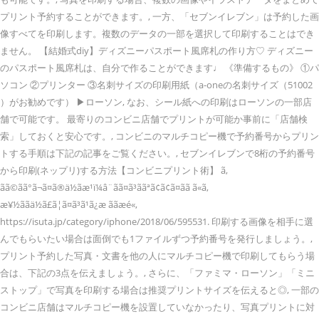
プリント予約することができます。, 一方、「セブンイレブン」は予約した画
像すべてを印刷します。複数のデータの一部を選択して印刷することはでき
ません。 【結婚式diy】ディズニーパスポート風席札の作り方♡ ディズニー
のパスポート風席札は、自分で作ることができます♩ 《準備するもの》 ①パ
ソコン ②プリンター ③名刺サイズの印刷用紙（a-oneの名刺サイズ（51002
）がお勧めです） ▶ローソン, なお、シール紙への印刷はローソンの一部店
舗で可能です。 最寄りのコンビニ店舗でプリントが可能か事前に「店舗検
索」しておくと安心です。, コンビニのマルチコピー機で予約番号からプリン
トする手順は下記の記事をご覧ください。, セブンイレブンで8桁の予約番号
から印刷(ネップリ)する方法【コンビニプリント術】 ã,
ãã©ãã°ã¬ã¤ã®ä½ãæ¹ï¼â¨ãã¤ã³ããªã¢ã¢ã¤ãã ã«ã,
æ¥½ããä½ã£ã¦ã¤ã³ã¹ã¿æ ããæé«,
https://isuta.jp/category/iphone/2018/06/595531. 印刷する画像を相手に選
んでもらいたい場合は面倒でも1ファイルずつ予約番号を発行しましょう。,
プリント予約した写真・文書を他の人にマルチコピー機で印刷してもらう場
合は、下記の3点を伝えましょう。, さらに、「ファミマ・ローソン」「ミニ
ストップ」で写真を印刷する場合は推奨プリントサイズを伝えると◎, 一部の
コンビニ店舗はマルチコピー機を設置していなかったり、写真プリントに対