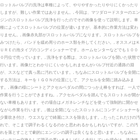
ロットルバルブの洗浄は車種によって、やりやすかったりやりにくかったり
しますが、難しい作業ではありません。, 今回は、マツダロードスターのエン
ジンのスロットルバルブ洗浄を行ったのでその画像を使って説明します。車
種によってスロットルバルブの位置が違いますが、基本的に作業方法は変わ
りません。, 画像赤丸部がスロットルバルブになります。スロットルバルブを
みつけたら、バンドを緩め周りのホース類を外してください。, オススメはＫ
ＵＲＥの泡タイプのコンディショナーです。ホームセンターなどでも１００
０円位で売っています。, 洗浄をする際は、スロットルバルブを開いた状態で
行います。画像だとわかりにくいかもしれませんがバルブ付近の通路の淵
が、ススなどで真っ黒に汚れています。, ちなみにスロットルバルブを全開に
する方法は、キーをＩＧＯＮの位置にして、アクセルを全開に踏み込みま
す。, 画像の様にシートとアクセルペダルの間につっかえ棒をすれば、一人で
作業を行うことができますね。, アクセルペダルを踏んでもスロットルが開か
ない車種もあります。その場合はメガネレンチなどを使って強制的に開かせ
ながら作業を行います。, 後は全開になったスロットルにコンディショナーを
少量吹き付け、ウエスなどで綺麗にススを除去します。, たったこれだけの汚
れで、そこまで調子わるくなるのかと思われるかもしれないですが、この汚
れを落とすことで劇的にエンジンの調子は良くなると思います。, ちなみに、
バッテリー交換をして調子の悪いまましばらく走行していた場合は、洗浄後