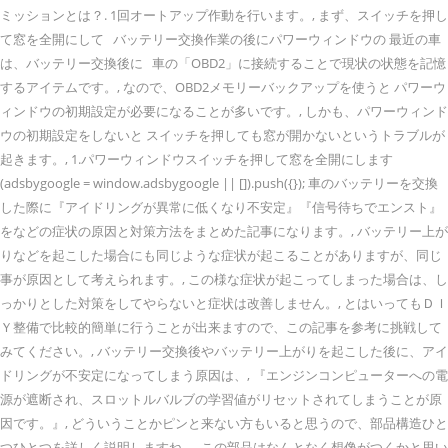
ミッションとは？. 1回オートアップ作動を行います。, まず、スイッチを押し
て窓を全開にして バッテリー交換作業の後にパワーウィンドウの 最近の車
は、バッテリー交換後に 車の「OBD2」に接続することで現状の状態を記憶
するアイテムです。, なので、OBD2メモリーバックアップを使うと パワーウ
ィンドウの初期設定が必要になることが多いです。, しかも、パワーウィンド
ウの初期設定をしないと スイッチを押しても窓が開かないというトラブルが
起きます。, 1.パワーウィンドウスイッチを押して窓を全開にします
(adsbygoogle = window.adsbygoogle || []).push({}); 車のバッテリーを交換
した際に『アイドリングが異常に低くなり不安定』『信号待ちでエンスト』
をなどの症状の原因と対策方法をまとめた記事になります。, バッテリー上が
りなどを起こした場合にも同じような症状が起こることがありますが、同じ
事が原因として考えられます。, この様な症状が起こってしまった場合は、し
っかりとした対策をしてやらないと症状は改善しません。, とはいってもＤＩ
Ｙ整備で比較的簡単に行うことが出来ますので、この記事を参考に挑戦して
みてください。, バッテリー交換後やバッテリー上がりを起こした後に、アイ
ドリングが不安定になってしまう原因は、, 『エンジンコンピューターへの電
源が遮断され、スロットルバルブの学習値がリセットされてしまうことが原
因です。』, どういうことかピンと来ない方もいると思うので、部品構造ひと
つひとつを詳しく説明しますね。, この部品はなんとなく想像がつくかと思い