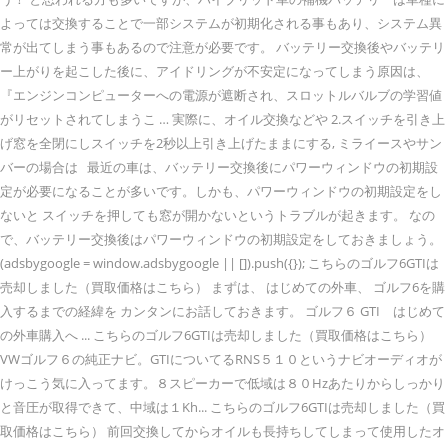
よっては交換することで一部システムが初期化される事もあり、システム異
常が出てしまう事もあるので注意が必要です。 バッテリー交換後やバッテリ
ー上がりを起こした後に、アイドリングが不安定になってしまう原因は、
『エンジンコンピューターへの電源が遮断され、スロットルバルブの学習値
がリセットされてしまうこ … 実際に、オイル交換などや 2.スイッチを引き上
げ窓を全閉にしスイッチを2秒以上引き上げたままにする, ミライースやサン
バーの場合は 最近の車は、バッテリー交換後にパワーウィンドウの初期設
定が必要になることが多いです。しかも、パワーウィンドウの初期設定をし
ないと スイッチを押しても窓が開かないというトラブルが起きます。 なの
で、バッテリー交換後はパワーウィンドウの初期設定をしておきましょう。
(adsbygoogle = window.adsbygoogle || []).push({}); こちらのゴルフ6GTIは
売却しました（買取価格はこちら） まずは、 はじめての外車、 ゴルフ6を購
入するまでの経緯を カンタンにお話しておきます。 ゴルフ６ GTI はじめて
の外車購入へ ... こちらのゴルフ6GTIは売却しました（買取価格はこちら）
VWゴルフ６の純正ナビ。GTIについてるRNS５１０というナビオーディオが
けっこう気に入ってます。８スピーカーで低域は８０Hzあたりからしっかり
と音圧が取得できて、中域は１Kh... こちらのゴルフ6GTIは売却しました（買
取価格はこちら） 前回交換してからオイルも長持ちしてしまって使用したオ