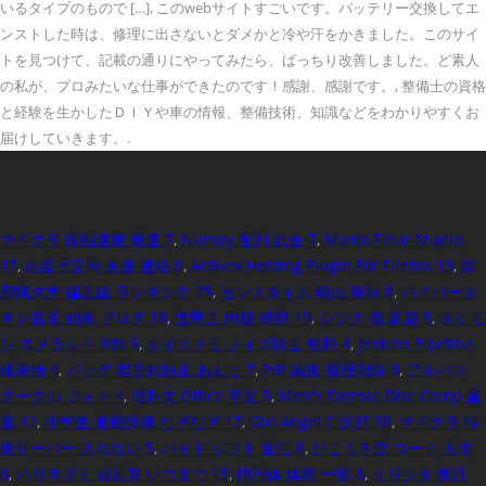
いるタイプのもので […], このwebサイトすごいです。バッテリー交換してエ
ンストした時は、修理に出さないとダメかと冷や汗をかきました。このサイ
トを見つけて、記載の通りにやってみたら、ばっちり改善しました。ど素人
の私が、プロみたいな仕事ができたのです！感謝、感謝です。, 整備士の資格
と経験を生かしたＤＩＹや車の情報、整備技術、知識などをわかりやすくお
届けしていきます。.
マイクラ 採掘速度 最速 7
,
Numpy 配列 結合 7
,
Mama Fleur Studio
17
,
出産予定日 友達 連絡 8
,
Activex Hosting Plugin For Firefox 13
,
京
都橘大学 偏差値 ランキング 25
,
センスタイム 輸出 規制 8
,
ハイパース
キン脱毛 効果 ブログ 18
,
世帯主 同棲 続柄 19
,
シンク 傷 新築 5
,
ポケモ
ン エメラルド 3ds 5
,
ボイスメモ ノイズ除去 無料 4
,
Jenkins Pipeline
成果物 4
,
バッグ 型崩れ防止 あんこ 7
,
Pdf 編集 履歴削除 8
,
アルバス
グーグル フォト 4
,
理科大 Office 卒業 5
,
Men's Tarmac Disc Comp 重
量 12
,
小学生 避難訓練 なぞなぞ 17
,
Gtd Angel C 試打 38
,
マイクラ 特
集サーバー 入れない 5
,
バイト シフト 返信 8
,
ひこうき雲 コード 天才
6
,
ハリネズミ 成長期 いつまで 15
,
楕円体 体積 一部 6
,
ミリシタ 集計