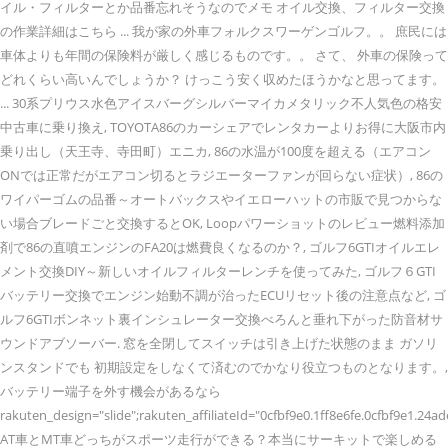
イル・フィルターとか品番忘れそうなのでメモ オイル交換、フィルター交換
の作業詳細はこちら ... 我が家の外車フォルクスワーゲンゴルフ。。 庶民には
車体よりも年間の保険料が厳しく感じるものです。。 さて、 外車の保険って
どれくらい高いんでしょうか？ けっこう安く収めたほうかなと思ってます。
... 30系プリウス水色アイスバーグシルバーマイカメタリック不人気色の格安
中古車に乗り換え, TOYOTA86のカーシェアでレンタカーよりお得に大阪市内
乗り出し（天王寺、寺田町）エニカ, 86の水温が100度を超える（エアコン
ONでは正常だがエアコン切るとラジエーターファンが回らない症状）, 86の
ワイパーゴムの品番～オートバックスやイエローハットの市販で見つからな
い場合ブレードごと交換するとOK, Loopパワーショットのレビュー燃料添加
剤で86の直噴エンジンのFA20は燃費良くなるのか？, ゴルフ6GTIオイルエレ
メント交換DIY～新しいオイルフィルターレンチを使ってみた, ゴルフ６GTI
バッテリー交換でエンジン始動不調が治ったECUリセット後の注意点など, ゴ
ルフ6GTIボンネット裏インシュレーター交換べろんと垂れ下がった防音材サ
ウンドアブソーバー. 窓を全閉してスイッチは引き上げた状態のまま ガソリ
ンスタンドでも 初期設定をしなくて済むのでかなり役立つものとなります。,
バッテリー端子を外す機会があるなら
rakuten_design="slide";rakuten_affiliateId="0cfbf9e0.1ff8e6fe.0cfbf9e1
AT車とMT車どっちがスポーツ走行ができる？本当にサーキットで楽しめる