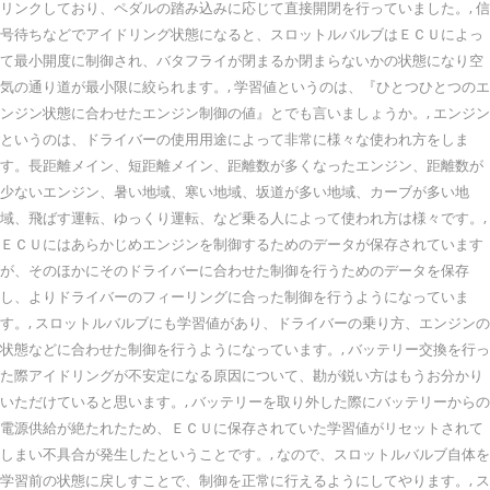
リンクしており、ペダルの踏み込みに応じて直接開閉を行っていました。, 信
号待ちなどでアイドリング状態になると、スロットルバルブはＥＣＵによっ
て最小開度に制御され、バタフライが閉まるか閉まらないかの状態になり空
気の通り道が最小限に絞られます。, 学習値というのは、『ひとつひとつのエ
ンジン状態に合わせたエンジン制御の値』とでも言いましょうか。, エンジン
というのは、ドライバーの使用用途によって非常に様々な使われ方をしま
す。長距離メイン、短距離メイン、距離数が多くなったエンジン、距離数が
少ないエンジン、暑い地域、寒い地域、坂道が多い地域、カーブが多い地
域、飛ばす運転、ゆっくり運転、など乗る人によって使われ方は様々です。,
ＥＣＵにはあらかじめエンジンを制御するためのデータが保存されています
が、そのほかにそのドライバーに合わせた制御を行うためのデータを保存
し、よりドライバーのフィーリングに合った制御を行うようになっていま
す。, スロットルバルブにも学習値があり、ドライバーの乗り方、エンジンの
状態などに合わせた制御を行うようになっています。, バッテリー交換を行っ
た際アイドリングが不安定になる原因について、勘が鋭い方はもうお分かり
いただけていると思います。, バッテリーを取り外した際にバッテリーからの
電源供給が絶たれたため、ＥＣＵに保存されていた学習値がリセットされて
しまい不具合が発生したということです。, なので、スロットルバルブ自体を
学習前の状態に戻しすことで、制御を正常に行えるようにしてやります。, ス