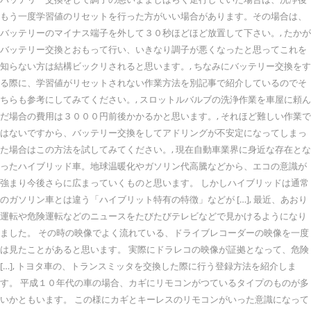
もう一度学習値のリセットを行った方がいい場合があります。その場合は、
バッテリーのマイナス端子を外して３０秒ほどほど放置して下さい。, たかが
バッテリー交換とおもって行い、いきなり調子が悪くなったと思ってこれを
知らない方は結構ビックリされると思います。, ちなみにバッテリー交換をす
る際に、学習値がリセットされない作業方法を別記事で紹介しているのでそ
ちらも参考にしてみてください。, スロットルバルブの洗浄作業を車屋に頼ん
だ場合の費用は３０００円前後かかるかと思います。, それほど難しい作業で
はないですから、バッテリー交換をしてアドリングが不安定になってしまっ
た場合はこの方法を試してみてください。, 現在自動車業界に身近な存在とな
ったハイブリッド車。地球温暖化やガソリン代高騰などから、エコの意識が
強まり今後さらに広まっていくものと思います。 しかしハイブリッドは通常
のガソリン車とは違う「ハイブリット特有の特徴」などが […], 最近、あおり
運転や危険運転などのニュースをたびたびテレビなどで見かけるようになり
ました。 その時の映像でよく流れている、ドライブレコーダーの映像を一度
は見たことがあると思います。 実際にドラレコの映像が証拠となって、危険
[…], トヨタ車の、トランスミッタを交換した際に行う登録方法を紹介しま
す。 平成１０年代の車の場合、カギにリモコンがつているタイプのものが多
いかともいます。 この様にカギとキーレスのリモコンがいった意識になって