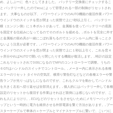
め、よしぶーに 色々としてきました。 バッテリー交換後にチェックするこ
と バッテリー外したのでecuによって管理される一部の制御がリセットされ
ます。 大事なものが以下、 パワーウインドウのAUTO機能の復旧作業 パワー
ウインドウのスイッチを窓が閉まった状態で上に1秒以上引く。 バッテリー
横（エンジン側）に１本ボルトがあって、金属板を使ってバッテリーの底面
を固定する仕組みになってるのでそのボルトを緩める。, ボルトを完全に外す
と金属板の留め具が一緒にこぼれ落ちるのでエンジンルーム内に落っことさ
ないよう注意が必要です。, パワーウインドウのAUTO機能の復旧作業 パワー
ウインドウのスイッチを窓が閉まった状態で上に１秒以上引く。これを窓４
ヶ所分やればAUTOで開いたり閉じたりする機能が復活します。, 時計の設定
これもリセットされて0:00になるのでMFIのコントローラーで調整。うちの
６GTIはハンドルのスイッチでコントロール。, メーター内に表示される各種
エラーのリセット タイヤの空気圧、横滑り警告灯などなどの各種エラーや警
告ランプが光りっぱなしになるのですが、これもクルマを動かしてハンドル
を大きく左右へ切り返せば全部消えます。, 個人的にはバッテリー外して各種
設定のリセットから復旧する作業はそれほど面倒には感じないのですが、こ
れも人によりけり。, ECUなどのリセットをさせないためにメモリーバックア
ップという一時的に電力を維持させる外部電源を繋ぐ方法があります。, ブー
スターケーブルで車体の＋ケーブルとマイナスケーブルに繋いで、こいつに