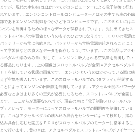
ますが、現代の車制御はほぼすべてがコンピューターによる電子制御で行わ
れています。, エンジンコントロールコンピューターとはその中でも車の心臓
部であるエンジンの制御をつかさどるコンピュータです。, このＥＣＵにはエ
ンジンを制御するための様々なデータが保存されています。先に出てきたス
ロットルバルブの学習値というのもそのひとつになります。, ＥＣＵの電源は
バッテリーから常に供給され、バッテリーから常時電源供給されることによ
って学習値などの膨大なデータを保存しつづけています。, この部品はアクセ
ルペダルの踏み込み量に対して、エンジンに吸入される空気量を制御してい
る部品になります。, 上の画像はスロットルバルブが全閉＝アクセルペダルＯ
ＦＦを放している状態の画像です。, エンジンというのはかかっている際は絶
えず空気を吸入しています。このスロットルバルブのバタフライが開閉する
ことによってエンジンの回転数を制御しています。, アクセル全開のパワーが
必要なときはより多くの空気が必要になるため、スロットルバルブが全開し
ます。, ここからが重要なのですが、現在の車は「電子制御スロットルバル
ブ」といって、モーターによってスロットルバルブの開閉度を制御していま
す。これはアクセルペダルの踏み込み具合をセンサーによって検知し、踏み
込み具合に応じた開度をＥＣＵがスロットルバルブのモーターに指示するこ
とで行います。, 昔の車は、アクセルペダルとスロットルバルブがワイヤーで