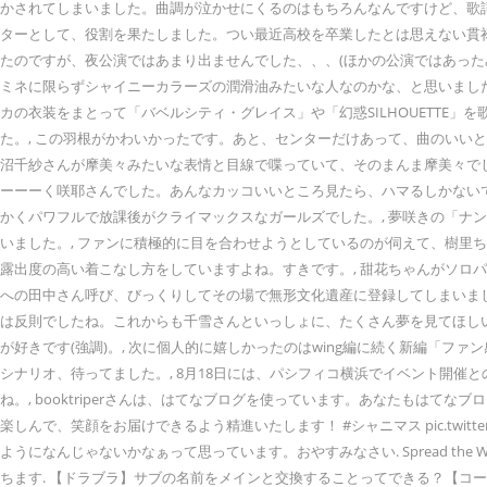
かされてしまいました。曲調が泣かせにくるのはもちろんなんですけど、歌詞が
ターとして、役割を果たしました。つい最近高校を卒業したとは思えない貫
たのですが、夜公演ではあまり出ませんでした、、、(ほかの公演ではあったみたい
ミネに限らずシャイニーカラーズの潤滑油みたいな人なのかな、と思いまし
カの衣装をまとって「バベルシティ・グレイス」や「幻惑SILHOUETTE」
た。, この羽根がかわいかったです。あと、センターだけあって、曲のいい
沼千紗さんが摩美々みたいな表情と目線で喋っていて、そのまんま摩美々でし
ーーーく咲耶さんでした。あんなカッコいいところ見たら、ハマるしかない
かくパワフルで放課後がクライマックスなガールズでした。, 夢咲きの「ナン
いました。, ファンに積極的に目を合わせようとしているのが伺えて、樹里
露出度の高い着こなし方をしていますよね。すきです。, 甜花ちゃんがソロ
への田中さん呼び、びっくりしてその場で無形文化遺産に登録してしまいまし
は反則でしたね。これからも千雪さんといっしょに、たくさん夢を見てほし
が好きです(強調)。, 次に個人的に嬉しかったのはwing編に続く新編「フ
シナリオ、待ってました。, 8月18日には、パシフィコ横浜でイベント開
ね。, booktriperさんは、はてなブログを使っています。あなたもはてなブロ
楽しんで、笑顔をお届けできるよう精進いたします！ #シャニマス pic.twit
ようになんじゃないかなぁって思っています。おやすみなさい. Spread the Wing
ちます. 【ドラブラ】サブの名前をメインと交換することってできる？【コード：ドラ