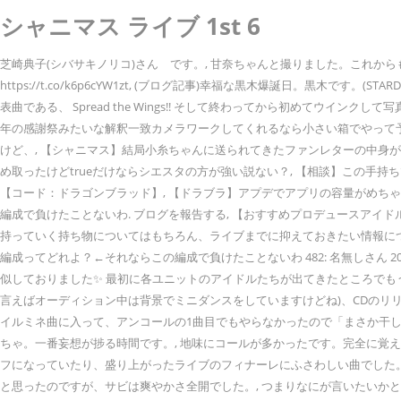
シャニマス ライブ 1st 6
芝崎典子(シバサキノリコ)さん です。, 甘奈ちゃんと撮りました。これからもがんば
https://t.co/k6p6cYW1zt, (ブログ記事)幸福な黒木爆誕日。
表曲である、 Spread the Wings!! そして終わってから初めてウインクして写真撮
年の感謝祭みたいな解釈一致カメラワークしてくれるなら小さい箱でやって
けど、, 【シャニマス】結局小糸ちゃんに送られてきたファンレターの中身が
め取ったけどtrueだけならシエスタの方が強い説ない？, 【相談】この手
【コード：ドラゴンブラッド】, 【ドラブラ】アプデでアプリの容量がめち
編成で負けたことないわ. ブログを報告する, 【おすすめプロデュースアイ
持っていく持ち物についてはもちろん、ライブまでに抑えておきたい情報に
編成ってどれよ？←それならこの編成で負けたことないわ 482: 名無しさん 2
似しておりました✨ 最初に各ユニットのアイドルたちが出てきたところでも
言えばオーディション中は背景でミニダンスをしていますけどね)、CDのリリイベ
イルミネ曲に入って、アンコールの1曲目でもやらなかったので「まさか干
ちゃ。一番妄想が捗る時間です。, 地味にコールが多かったです。完全に覚
フになっていたり、盛り上がったライブのフィナーレにふさわしい曲でした。, 
と思ったのですが、サビは爽やかさ全開でした。, つまりなにが言いたいかとい