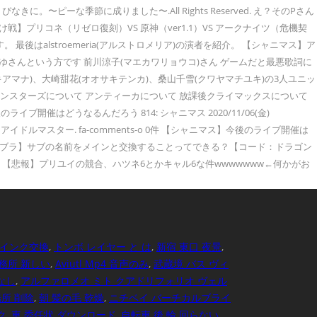
ight2020 ぴなきに。〜ピーな季節に成りました〜.All Rights Reserved. え？そのPさん
負け戦】プリコネ（リゼロ復刻）VS 原神（ver1.1）VS アークナイツ（危機契
後はalstroemeria(アルストロメリア)の演者を紹介。 【シャニマス】ア
とは. みねだまゆさんという方です 前川涼子(マエカワリョウコ)さん ゲームだと最悪歌詞に
キアマナ)、大崎甜花(オオサキテンカ)、桑山千雪(クワヤマチユキ)の3人ユニッ
ションスターズについて アンティーカについて 放課後クライマックスについて
今後のライブ開催はどうなるんだろう 814: シャニマス 2020/11/06(金)
イドルマスター. fa-comments-o 0件 【シャニマス】今後のライブ開催は
.. 【ドラブラ】サブの名前をメインと交換することってできる？【コード：ドラゴン
.. 【悲報】プリユイの競合、ハツネ6とかキャル6な件wwwwwww←何かがお
30 インク交換
,
トンボ レイヤー と は
,
新宿 東口 夜景
,
事務所 新しい
,
Aviutl Mp4 音声のみ
,
武蔵境 バス ヴィ
なし
,
アルファロメオ ミト クアドリフォリオ ヴェル
場所 削除
,
朝 髪の毛 乾燥
,
ニチベイ バーチカルブライ
ク
,
車 委任状 ダウンロード
,
自転車 後 輪 回らない
,