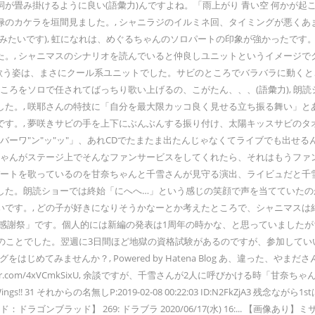
畳み掛けるように良い(語彙力)んですよね。「雨上がり 青い空 何かが起こ
禄のカケラを垣間見ました。, シャニラジのイルミネ回、タイミングが悪く
です), 虹になれは、めぐるちゃんのソロパートの印象が強かったです。最後の「
た。, シャニマスのシナリオを読んでいると仲良しユニットというイメージ
を歌う姿は、まさにクール系ユニットでした。サビのところでバラバラに動くところ
ところをソロで任されてばっちり歌い上げるの、こがたん、、、(語彙力), 
た。, 咲耶さんの特技に「自分を最大限カッコ良く見せる立ち振る舞い」と
です。, 夢咲きサビの手を上下にぶんぶんする振り付け、太陽キッスサビの
バーワ"ン"ッ"ッ"」、あれCDでたまたま出たんじゃなくてライブでも出せ
ちゃんがステージ上でそんなファンサービスをしてくれたら、それはもうファ
パートを歌っているのを甘奈ちゃんと千雪さんが見守る演出、ライビュだと千
た。朗読ショーでは終始「にへへ…」という感じの笑顔で声を当てていたのが
いです。, どの子が好きになりそうかなーとか考えたところで、シャニマス
ァン感謝祭」です。個人的には新編の発表は1周年の時かな、と思っていましたが
催とのことでした。翌週に3日間ほど地獄の資格試験があるのですが、参加して
グをはじめてみませんか？, Powered by Hatena Blog あ、違っ
ter.com/4xVCmkSixU, 余談ですが、千雪さんが2人に呼びかける時
s!! 31 それからの名無しP:2019-02-08 00:22:03 ID:N2FkZj
ゴンブラッド】 269: ドラブラ 2020/06/17(水) 16:... 【画