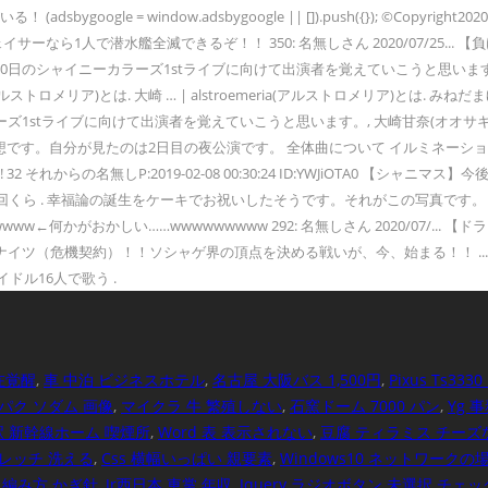
(adsbygoogle = window.adsbygoogle || []).push({}); ©Copyr
ら1人で潜水艦全滅できるぞ！！ 350: 名無しさん 2020/07/25... 【
0日のシャイニーカラーズ1stライブに向けて出演者を覚えていこうと思います。 最
ria(アルストロメリア)とは. 大崎 … | alstroemeria(アルストロメリア)
ラーズ1stライブに向けて出演者を覚えていこうと思います。, 大崎甘奈(オオサ
ブの感想です。自分が見たのは2日目の夜公演です。 全体曲について イルミネー
それからの名無しP:2019-02-08 00:30:24 ID:YWJiOTA0 【シャニマス】
って年何回くら . 幸福論の誕生をケーキでお祝いしたそうです。それがこの写真です。 ア
w←何かがおかしい……wwwwwwwww 292: 名無しさん 2020/07/.
アークナイツ（危機契約）！！ソシャゲ界の頂点を決める戦いが、今、始まる！！ .
イドル16人で歌う .
在覚醒
,
車 中泊 ビジネスホテル
,
名古屋 大阪バス 1,500円
,
Pixus Ts33
パク ソダム 画像
,
マイクラ 牛 繁殖しない
,
石窯ドーム 7000 パン
,
Yg 
 新幹線ホーム 喫煙所
,
Word 表 表示されない
,
豆腐 ティラミス チーズ
レッチ 洗える
,
Css 横幅いっぱい 親要素
,
Windows10 ネットワークの
 編み方 かぎ針
,
Jr西日本 車掌 年収
,
Jquery ラジオボタン 未選択 チェッ