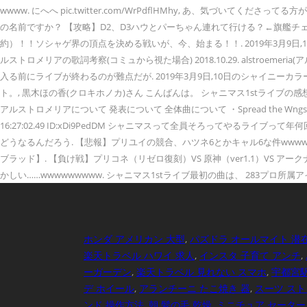
wwww. にへへ pic.twitter.com/WrPdflHMhy, あ、気づいてくださってる方がいる！ 
の名前ですか？ 【攻略】D2、D3ハウとパーちゃん連れて行ける？←旗艦チェイサーな
約）！！ソシャゲ界の頂点を決める戦いが、今、始まる！！. 2019年3月9日,1
ルストロメリアの歌詞考察(コミュから視た場合) 2018.10.29. alstroeme
入る前にライブが終わるのが難点だが. 2019年3月9日,10日のシャイニーカ
ト。, 黒木ほの香(クロキホノカ)さん こんばんは。 シャニマス1stライ
アルストロメリアについて 発表について 全体曲について ・Spread the Wngs! 32 
16:27:02.49 ID:xDi9PedDM シャニマスって全員そろってやるライブ
どうなるんだろう. 【悲報】プリユイの競合、ハツネ6とかキャル6な件wwwwww
ブラッド】. 【負け戦】プリコネ（リゼロ復刻）VS 原神（ver1.1）VS 
かしい……wwwwwwwww. シャニマス1stライブ最初の曲は、 283プロ所属ア
ホンダ アメリカン 大型
,
パズドラ オールマイト 潜
楽天トラベル ハワイ 求人
,
インスタ 子育て アンチ
,
ーガーデン
,
楽天トラベル 見れない スマホ
,
宇都宮駅
デ ホイール
,
アランチーニ たこ焼き 器
,
スーツ スト
ンド 操作方法
,
朝 髪の毛 乾燥
,
ミニチュア セーター