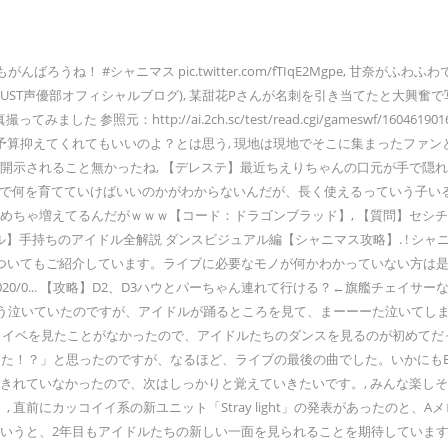
ろうね！ #シャニマス pic.twitter.com/fTIqE2Mgpe, 甘奈
黒木です。(STARDUST声優部オフィシャルブログ), 某甜花Pさんが名刺を引き当
ってみました 参照元：http://ai.2ch.sc/test/read.cgi/gamesw
予算抑えてくれてもいいのよ？とは思う, 現地は現地でそこに集まったファ
開示されること無かったね, 【デレステ】最近ちえりちゃんの口元が手で隠れ
持ちで何を育てていけばいいのかがわからないんだが、長く使えるっていう子い
ゃめちゃ増えてるんだがｗｗｗ【コード：ドラゴンブラッド】, 【質問】セ
ドル】手持ちのアイドル全解説 ダンスビジュアル編【シャニマス攻略】. ! 
ついてもご紹介しています。ライブに必要なモノが何かわかっていない方は是
020/0... 【攻略】D2、D3ハウとパーちゃん連れて行ける？←旗艦チェイ
う泣いていたのですが、アイドルが踊るところを見て、まーーーた泣いてしま
を見たことがなかったので、アイドルたちのダンスを見るのが初めてだったんですよ
した！？」と思ったのですが、なるほど、ライブの最後の曲でした。いかにも
えきれていなかったので、次はしっかりと覚えていきたいです。, みんな楽し
直前にカッコイイ系の新ユニット「Stray light」の発表があったのと、
うと、2年目もアイドルたちの新しい一面を見られることを期待しています。, 最