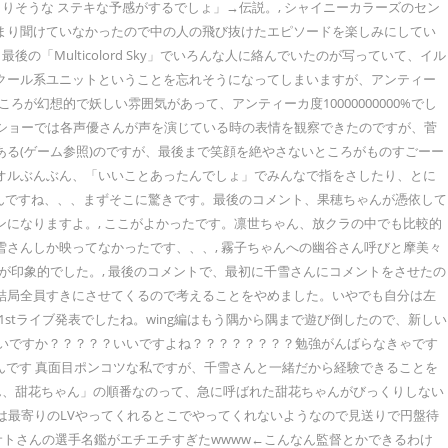
りそうな ステキな予感がするでしょ」→伝説。, シャイニーカラーズのセン
あまり聞けていなかったので中の人の飛び抜けたエピソードを楽しみにしてい
Multicolord Sky」でいろんな人に絡んでいたのが写っていて、イル
でクール系ユニットということを忘れそうになってしまいますが、アンティー
が幻想的で妖しい雰囲気があって、アンティーカ度10000000000%でし
朗読ショーでは各声優さんが声を演じている時の表情を観察できたのですが、菅
ある(ゲーム参照)のですが、最後まで笑顔を絶やさないところがものすごーー
タオルぶんぶん、「いいことあったんでしょ」でみんなで指をさしたり、とに
るんですね、、、まずそこに驚きです。最後のコメント、果穂ちゃんが憑依して
ンになりますよ。, ここがよかったです。凛世ちゃん、放クラの中でも比較的
雪さんしか映ってなかったです、、、, 霧子ちゃんへの幽谷さん呼びと摩美々
印象的でした。, 最後のコメントで、最初に千雪さんにコメントをさせたの
は結局全員すきにさせてくるので考えることをやめました。いやでも自分は左
1stライブ発表でしたね。wing編はもう隅から隅まで遊び倒したので、新しい
いいですか？？？？？いいですよね？？？？？？？？勉強がんばらなきゃです
た、やまださんです 真面目ポンコツな私ですが、千雪さんと一緒だから経験できることを
「甘奈ちゃん、甜花ちゃん」の順番なのって、急に呼ばれた甜花ちゃんがびっくりしない
A3 残念ながら1stは最寄りのLVやってくれるとこでやってくれないようなので見送りで円盤待
像あり】ミサトさんの選手名鑑がエチエチすぎたwwww←こんなん監督とかできるわけ