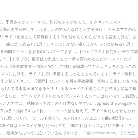
がふわふわで、千雪さんがストールで、甜花ちゃんがおてて。すき #シャニマス
てたと大興奮で写真付きで報告してくれましたのでみんなにもおすそ分け！ シャニマスの代
f/1604619016/, ライブ企画として箱確保する手間が分からんからどうとも言えんけど、去
ンと一緒に楽しめるとは思うしそこにしかない盛り上がりってのがあると思う
る瞬間スクショをするのにハマってます！, 【シャニマス】限定セレチケで花
る？, 【ドラブラ】最安値で出品すると一瞬で買われるんだが→マクロだぞ
シチャル川を事故要素一切無く安定して抜ける編成ってどれよ？←それならこの
シャニマスにおける、ライブまでに準備することをまとめています。ライブ当日に
非ご覧ください。 【質問】セシチャル川を事故要素一切無く安定して抜ける
サーなら1人で潜水艦全滅できるぞ！！. あるカードの千雪さんのお洋服と髪型の真
いました。ゲームでアイドルたちがダンスをするシーンはないですし(厳密に
。感極まって泣くのも仕方ないですね。, Spread the wingsから
EDっぽい曲調ですものね。ユニットの壁を超えて、アイドルたちがわちゃわ
そうに歌っていて、コールも多くて、AメロBメロがユニット曲の歌詞をモチー
AメロBメロはカッコイイ感じだったので「2周年目はカッコよさに全振り！？」
初からふつうに泣いているんですけど、「光のdestination」でまた泣