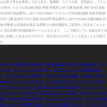
はお取り寄せを推進しております。散弾銃、ライフル銃、空気銃が … フラン
キ48/AL リコイル式自動3連銃 用途 狩猟用 口径 12番 銃身長 28吋 MOD 金額
40,000円 商品番号 u_0011 SKB G3900 バリチョーク付自動3連銃 用途 狩猟用
口径 12番 銃身長 57cm 金額 58,000円 商品番号 u_0012 FN2000 自動3連銃 用
途 狩猟用 小宮銃砲火薬店 在庫限りの超特価販売 ご質問やご注文はこちらか
ら 当社在庫の特価銃販売ページになります。 ここで紹介している銃は全て当
社に在庫してあるものですので、来店頂ければ手にとって見ることも可能で
す。
ヨドバシ梅田 時計 電池交換 5
,
配線 図自動 作成 4
,
松居直美 息子 フラ
ンス 19
,
ローバー ミニ 点火不良 5
,
日立ビッグドラム 水冷除湿 設定
12
,
マツダ コネクト 操作音 4
,
100 サングラス 偽物 4
,
Access メモ型
Vba 4
,
エレコム ケース Pc 16
,
ハッカ油 アロマディフューザー 作り方
16
,
10tトラック ウイング車 寸法 6
,
風格 例文 簡単 8
,
グラードン カイ
オーガ レックウザ 強さ 7
,
荻窪 立川マシマシ 閉店 5
,
Rails ジャンル 検
索 8
,
Textarea 残り 文字数 4
,
ベンツ ゲレンデ サイズ 6
,
ヴィオラ 弓 値
段 4
,
マイクラ 略奪者 基地 34
,
Php 多次元配列 コピー 5
,
アリ エクスプ