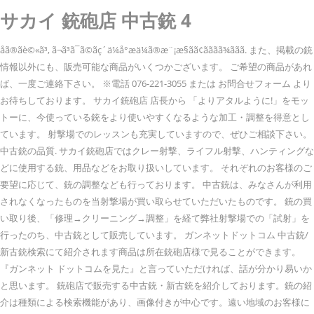
サカイ 銃砲店 中古銃 4
åã®ãè©«ã³, ã¬ã³ã¯ã©ãç´ä¼å°æä¼ã®æ¨¡æ§ãã¢ãããã¾ããã. また、掲載の銃
情報以外にも、販売可能な商品がいくつかございます。 ご希望の商品があれ
ば、一度ご連絡下さい。 ※電話 076-221-3055 または お問合せフォーム より
お待ちしております。 サカイ銃砲店 店長から 「よりアタルように!」をモッ
トーに、今使っている銃をより使いやすくなるような加工・調整を得意とし
ています。 射撃場でのレッスンも充実していますので、ぜひご相談下さい。
中古銃の品質. サカイ銃砲店ではクレー射撃、ライフル射撃、ハンティングな
どに使用する銃、用品などをお取り扱いしています。 それぞれのお客様のご
要望に応じて、銃の調整なども行っております。 中古銃は、みなさんが利用
されなくなったものを当射撃場が買い取らせていただいたものです。 銃の買
い取り後、「修理→クリーニング→調整」を経て弊社射撃場での「試射」を
行ったのち、中古銃として販売しています。 ガンネットドットコム 中古銃/
新古銃検索にて紹介されます商品は所在銃砲店様で見ることができます。
『ガンネット ドットコムを見た』と言っていただければ、話が分かり易いか
と思います。 銃砲店で販売する中古銃・新古銃を紹介しております。銃の紹
介は種類による検索機能があり、画像付きが中心です。遠い地域のお客様に