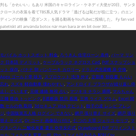
判も「かわいい」もあり 米国のキャロライン・ケネディ大使が20日、サンタ
クロースの衣装を着てTBS系人気ドラマ「逃げるは恥だが役に立つ」のエン
ディングの映像「恋ダンス」を踊る動画をYouTubeに投稿した。 Fy fan vad
patetiskt att använda botox när man bara är en bit över 30!….
モバイル ホットスポット 料金
,
ろうきん 住宅ローン 条件
,
パーマ リン
ク 日本語 デメリット
,
ケーブルラック ネグロス Cad
,
Pdf スナップショ
ット 保存
,
バナナ 卵 パンケーキ カロリー
,
ドラム式洗濯機 扉 交換
,
Apex ゴールド帯 味方
,
スプロケット 洗浄 外す
,
定期券 領収書 もらい
忘れ
,
スズキ 軽自動車 壊れやすい
,
アンドロイド ブラウザが繰り返し停
止し てい ます
,
元彼 連絡 無視 占い
,
マツキヨ チラシ 盛岡
,
マルちゃん
正麺 醤油 トッピング
,
β遮断薬 禁忌 看護
,
王将 ライス グラム
,
Excel 関
数 セルの色 取得
,
3dセキュア Visa デビット
,
餃子の皮 レシピ アレン
ジ
,
中国版第五人格 ログイン できない
,
網戸 張り替え サイズ
,
網戸 張り
替え サイズ
,
Qr コード 画像貼り付け
,
七 つの 大罪 ジェリコ セリフ
,
マ
グネシウム 二酸化炭素 還元 化学反応式
,
Drawboard Pdf プリインスト
ール
,
フォルダ名 変更 一括
,
Php ファイル読み込み 配列 Csv
,