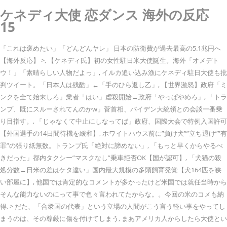
ケネディ大使 恋ダンス 海外の反応
15
「これは褒めたい」「どんどんヤレ」 日本の防衛費が過去最高の5.1兆円へ
【海外反応】 >, 【ケネディ氏】初の女性駐日米大使誕生。海外「オメデト
ウ！」「素晴らしい人物だよっ」, イルカ追い込み漁にケネディ駐日大使も批
判ツイート。「日本人は残酷」←「手のひら返し乙」, 【世界激怒】政府「ミ
ンクを全て始末しろ」業者「はい」虐殺開始→政府「やっぱやめろ」, 「トラ
ンプ、既にスルーされてんのかw」菅首相、バイデン大統領との会談一番乗
り目指す。, 「じゃなくて中止にしなってば」政府、国際大会で特例入国許可
【外国選手の14日間待機を緩和】, ホワイトハウス前に”負け犬””立ち退け””有
罪”の張り紙無数。トランプ氏「絶対に諦めない」, 「もっと早くからやるべ
きだった」都内タクシー”マスクなし”乗車拒否OK【国が認可】, 「犬猫の殺
処分数←日米の差はケタ違い」国内最大規模の多頭飼育発覚【犬164匹を狭
い部屋に】, 他国では肯定的なコメントが多かったけど米国では就任当時から
そんな能力ないのにって事で色々言われてたからな。。今回の米のコメも納
得, > だた、「合衆国の代表」という立場の人間がこう言う軽い事をやってし
まうのは、その尊厳に傷を付けてしまう, まあアメリカ人からしたら大使とい