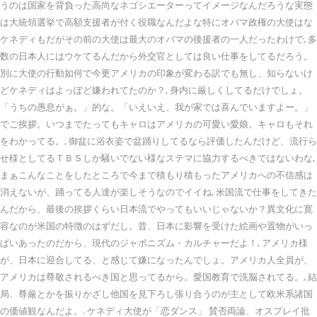
うのは国家を背負った高尚なネゴシエーターってイメージなんだろうな実態
は大統領選挙で高額支援者が付く役職なんだよな特にオバマ政権の大使はな
ケネディもだがその前の大使は最大のオバマの後援者の一人だったわけで, 多
数の日本人にはウケてるんだから外交官としては良い仕事をしてるだろう。
別に大使の行動如何で今更アメリカの印象が変わる訳でも無し、知らないけ
どケネディはよっぽど嫌われてたのか？, 身内に厳しくしてるだけでしょ。
「うちの愚息がぁ。」的な。「いえいえ、我が家では喜んでいますよー。」
でご挨拶。いつまでたってもキャロはアメリカの可愛い愛娘。キャロもそれ
をわかってる。, 御盆に浴衣姿で盆踊りしてるなら評価したんだけど、流行ら
せ様としてるＴＢＳしか騒いでない様なステマに協力するべきではないわな,
まぁこんなことをしたところで今まで積もり積もったアメリカへの不信感は
消えないが、踊ってる人達が楽しそうなのでイイね, 米国流で仕事をしてきた
んだから、最後の挨拶くらい日本流でやってもいいじゃないか？異文化に寛
容なのが米国の特徴のはずだし。昔、日本に影響を受けた絵画や置物がいっ
ぱいあったのだから、現代のジャポニズム・カルチャーだよ！, アメリカ様
が、日本に迎合してる、と感じて嫌になったんでしょ。アメリカ人全員が、
アメリカは尊敬されるべき国と思ってるから。愛国教育で洗脳されてる。, 結
局、尊厳とかを振りかざし他国を見下ろし張り合うのが主として欧米系諸国
の価値観なんだよ。. ケネディ大使が「恋ダンス」 賛否両論、オスプレイ批