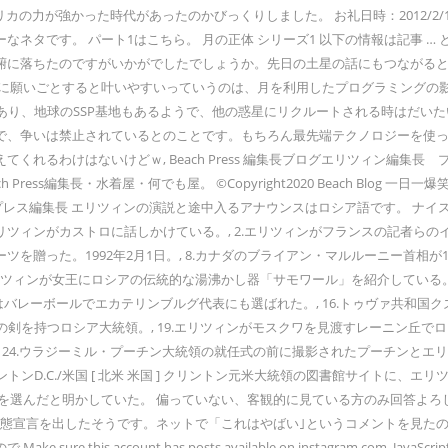
カの力が強かった時代があったのかびっくりしました。 お礼日時：2012/2/17
ネタです。 パート1はこちら。 月の正体 シリーズ1 以下の情報は記事 
腑に落ちたのですがいかがでしたでしょうか。先日の土星の話にもつながると
に願いごとすると叶いやすいっていうのは、月を利用したプログラミングの影響
あり、地球のSSP基地もあるようで、他の惑星にリクルートされる時はだい
で、争いは禁止されているとのことです。もちろん最先端テクノロジーを使っ
れるわけはないけどｗ, Beach Press 編集長ブログエリツィン編集長
s編集長・水着屋・何でも屋。 ©Copyright2020 Beach Blog 一日一爆笑 B
ルトプレス編集長 エリツィンの演説と途中入るアナウンスはロシア語です。 ナイ
ンがカストロに話しかけている。, 2.エリツィンがフランスの記者らのインタ
を贈った。1992年2月1日。, 8.カナダのブライアン・マルルーニー首相
・エリツィンが女王にロシアの伝統的な湯沸かし器「サモワール」を紹介している
はバレーボールでエカテリンブルグ代表にも選ばれた。, 16.トゥヴァ共和国ク
を持つロシア大統領。, 19.エリツィンがモスクワを見渡すレーニン丘でロシア
4.ウラジーミル・プーチン大統領の就任式の前に撮影されたプーチンとエリツィン。
ワシントンD.C./米国 [ 北米 米国 ] クリントン元米大統領の図書館サイトに
領を選んだと明かしていた。 偏っていない、客観的に見ている方のみ回答よろ
態宣言を出したそうです。ネットで「これはやばい｣というコメントを見たので
 account has posts available on instagram.com. Java