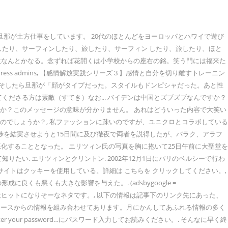
那が土方仕事をしています。 20代のほとんどをヨーロッパとハワイで遊び
したり、サーフィンしたり、旅したり、サーフィン したり、旅したり、ほと
生なんとかなる。念ずれば花開くは小学校からの座右の銘。笑う門には福来た
ordPress admins, 【感情解放実践シリーズ３】感情と自分を切り離すトレーニン
。そしたら旦那が「顔がタイプだった。スタイルもドンピシャだった。あと性
ださる方は素敵（すてき）なお... バイデンは中国とズブズブなんですか？
保存しますか？このメッセージの意味が分かりません。 あれはどういった内容で大笑い
のでしょうか？, 私ファッションに疎いのですが、ユニクロとコラボしている
渉を結実させようと15日間に及び徹夜で両者を説得したが、バラク、アラフ
化することとなった。 エリツィン氏の写真を胸に抱いて25日午前に大聖堂を
たい. エリツィンとクリントン. 2002年12月1日にパリのベルシーで行わ
イトはクッキーを使用している。詳細は こちらを クリックしてください。,
も悪くも大きな影響を与えた。. (adsbygoogle =
かにしたら大ヒットになりそーなネタです。, 以下の情報は記事下のリンク先にあった、
ソースからの情報を組み合わせてあります。月にかんしてあふれる情報の多く
ur password…にパスワード入力してお読みください。. そんなに早く終