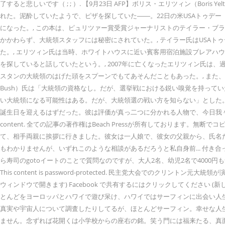
了すると悲しいです（ ; ; ）. 【9月23日 AFP】ボリス・エリツィン（Bo
れた。泥酔していたようで、ピザを探していた――。22日の米USAトゥデー（U
になった。, この本は、ピュリツァー賞受賞ジャーナリストのテイラー・ブラン
かかわらず、大統領スタッフには秘密にされていた。, テイラー氏はUSA
た。, エリツィン氏は当時、ホワイトハウスに近い賓客用宿泊施設ブレアハウ
を探していると話していたという。, 2007年に亡くなったエリツィン氏
スタンの大統領のはげた頭をスプーンでもてあそんだこともあった。, また、
Bush）氏は「大統領の資格なし。だが、選挙戦における鋭い嗅覚を持っていた」と
い大統領になる可能性はある。だが、大統領選の戦い方を知らない」とした。, AF
誕生日を迎えるはずだった。彼は評価が真っ二つに分かれる人物で、今日我々が知るロシアの
content. 全ての記事の著作権はBeach Pressが所有しておりま
て、相手両親に挨拶に行きました。彼女は一人娘で、彼女の父親から、氏名
もわかりませんが、いずれこのような相談があるだろうと私自身前... 付き
ら寿司のgotoイートのことで質問なのですが、大人2名、幼児2名で4000円も食べれないので、予約
This content is password-protected. 民主党大会でのクリント
ウィンドウで開きます) Facebook で共有するにはクリックしてください
とんどをヨーロッパとハワイで遊び呆け、ハワイではサーフィンに出会い人
真実や宇宙人について調査したりしてるが、ほとんどサーフィン。幸せな人生
ません。念ずれば花開くは小学校からの座右の銘。笑う門には福来たる、真面