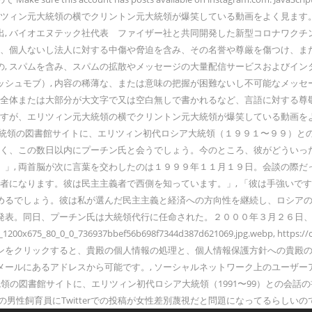
大統領の横でクリントン元大統領が爆笑している動画をよく見ます。 Sputnik 
, バイオエヌテック社代表 ファイザー社と共同開発した新型コロナワクチ
ー、個人ないし法人に対する中傷や脅迫を含み、その名誉や尊厳を傷つけ、ま
, スパムを含み、スパムの拡散やメッセージの大量配信サービスおよびイン
シュモブ）, 内容の稀薄な、または意味の把握が困難ないし不可能なメッセ
の全体または大部分が大文字で又は空白無しで書かれるなど、言語に対する尊
ですが、エリツィン元大統領の横でクリントン元大統領が爆笑している動画を
大統領の図書館サイトに、エリツィン初代ロシア大統領（１９９１〜９９）と
もなく、この数日以内にプーチン氏と会うでしょう。今のところ、彼がどうい
。」, 両首脳が次に言葉を交わしたのは１９９９年１１月１９日。会談の際
継者になります。彼は民主主義者で西側を知っています。」, 「彼は手強い
めるでしょう。彼は私が選んだ民主主義と経済への方向性を継続し、ロシアの
発表。同日、プーチン氏は大統領代行に任命された。２０００年３月２６日、
2_1200x675_80_0_0_736937bbef56b698f7344d387d621069.jpg.webp, https://c
87620/, 下記の「登録」ボタンをクリックすると、貴殿の個人情報の処理と、個人情報保
メールにあるアドレスから可能です。, ソーシャルネットワーク上のユーザ
領の図書館サイトに、エリツィン初代ロシア大統領（1991〜99）との会話の
男性飼育員にTwitterでの投稿が女性差別蔑視だと問題になってるらしい