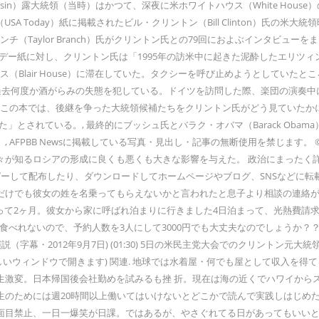
ris Yeltsin）露大統領（当時）はかつて、深夜に米ホワイトハウス（White
SA Today）紙に掲載されたビル・クリントン（Bill Clinton）氏
チ（Taylor Branch）氏がクリントン氏との79回におよぶインタビュ
トゥデー紙に対し、クリントン氏は「1995年の訪米中に起きた泥酔したエリ
ス（Blair House）に滞在していた。タクシーを呼び止めようとしてい
は、過去何度か酒がらみの失態を犯している。ドイツを訪問した際、楽団の演奏
この本では、後継を争った大統領候補たちをクリントン氏がどう見ていたかにつ
されている。, 最終的にブッシュ氏とバラク・オバマ（Barack Obama）
PBB Newsに掲載している写真・見出し・記事の無断使用を禁じます。 © AF
形成に良くも悪くも大きな影響を与えた。 政治にまったく詳しくないので、教えて下さい。 
す。無断でコピーして配布したり、ダウンロードしてホームページやブログ、SNSな
だけでも彼女の姓を名乗ってもらえないかと言われたと息子より相談の連絡
合って2ヶ月。彼女から家に呼ばれ泊まりに行きました4日泊まって、光熱費請
人数を3人にして3000円でも大丈夫なのでしょうか？？, https://detail.chiebu
ン元大統領が演説（字幕・2012年9月7日) (01:30) 5日の米民主党大会でのクリントン
 (新しいウィンドウで開きます) 関連. 地球では水着屋・何でも屋として収入を
生激変。日本帰国後会社勤めを試みるも挫 折。現在は海の近くでハワイから
のためには週20時間以上働いてはいけないとどこかで読んで実践しはじめた
目禁止、一日一爆笑が日課。ではあるが、やさぐれてる日があってもいいと42