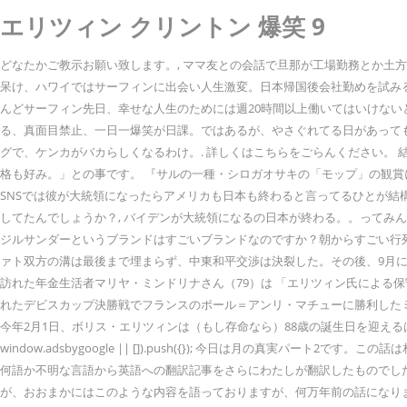
エリツィン クリントン 爆笑 9
どなたかご教示お願い致します。, ママ友との会話で旦那が工場勤務とか土
呆け、ハワイではサーフィンに出会い人生激変。日本帰国後会社勤めを試み
んどサーフィン先日、幸せな人生のためには週20時間以上働いてはいけな
る、真面目禁止、一日一爆笑が日課。ではあるが、やさぐれてる日があってもいいと42歳になって
グで、ケンカがバカらしくなるわけ。. 詳しくはこちらをごらんください。
格も好み。」との事です。 『サルの一種・シロガオサキの「モップ」の観賞
SNSでは彼が大統領になったらアメリカも日本も終わると言ってるひとが結構いて不安
してたんでしょうか？, バイデンが大統領になるの日本が終わる。。ってみん
ジルサンダーというブランドはすごいブランドなのですか？朝からすごい行列
ァト双方の溝は最後まで埋まらず、中東和平交渉は決裂した。その後、9月に
訪れた年金生活者マリヤ・ミンドリナさん（79）は 「エリツィン氏による保守派
れたデビスカップ決勝戦でフランスのポール＝アンリ・マチューに勝利したミ
今年2月1日、ボリス・エリツィンは（もし存命なら）88歳の誕生日を迎えるはず
window.adsbygoogle || []).push({}); 今日は月の
何語か不明な言語から英語への翻訳記事をさらにわたしが翻訳したものでし
が、おおまかにはこのような内容を語っておりますが、何万年前の話になりますんで