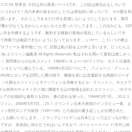
 21:59. 世界史. 今日は月の真実パート2です。この話は相当おもしろいで
… というわけで！月の本来の姿をわたしたちは潜在的に知っていて、その愛を利
思います。, わたくしできるだけ月を意識しないようにしております。満月
が少なくなるからじゃないかとか思ったりしてます。, このほかにも、SSP
たい月を中継するようです。敵対する種族の基地が混在しているらしいです
て肉眼では確認できないようになっております。, いやー、こういうの教え
 プロフィール 著作権について. 旦那は私の顔を上の中と言います。だったら上
y エリツィン編集長.All Rights Reserved. 私はそれを聞いて最初は嬉しかっ
ス！ 質問者からのお礼コメント. 1986年にキューバのフィデル・カストロ議長
ビューに備えている。1990年9月3日パリにて。, 7.ジョージ・ブッシュ
が1993年にロシアを訪問した際の様子。獲物を前に記念撮影する両国のリーダ
。, 13.踊るエリツィンとサクソフォンを演奏するビル・クリントン。モスクワ
ズル郊外のチャティガイ湖に隣接する山の牧場を訪れたエリツィン。, 18.ナチ
の伝統的な春祭りを訪れ、春の訪れを祝った。1996年5月1日。, 20.エリ
2000年5月7日。, 25. 1. クリントン元米大統領のインタビュー集、ま
、エリツィン初代ロシア大統領（1991〜99）との会話の書き起こしが公開された。
しくお願いいたします。, トランプとバイデンは日本にとってはどっちが良い
すが、具体的に何がどうやばいんですか？, ゴートゥーイート 11月中に終
Scriptが無効です。ブラウザの設定でJavaScriptを有効にしてください。JavaScript