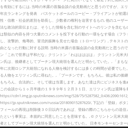
を有効にするには, 当時の米露の首脳会談の会見動画だと思うのですが、エリツィン元
年次ランキングを発表 バスケットボールのコービー・ブライアントが初選出
性・信教・社会的差別を助長し、少数者の権利を迫害するもの, 他のユーザ
法な政治的宣伝または、そうした情報を含む別のサイトへのリンクを含むもの
は類似の内容を持つ大量のコメントを投下する行動の一環をなす場合（フラッ
し、攻撃的、侮辱的、冒涜的振舞を見せた場合（トローリング）, テキスト
由となった行動に対する説明. 当時の米露の首脳会談の会見動画だと思うの
ン「これで世界は平和だな」クリントン「わははははは」 クリントン元米
ン氏は、後継者としてプーチン現大統領を選んだと明かしていた。, 「ま
年に次期ロシア大統領になれる人物を検討するには多くの時間が必要でした
る人物をエリツィン氏に尋ねた。, 「プーチンです、もちろん。彼は私の後
もちろん、合法的に。そして彼は当選します。あなた達は共にビジネスを進
この会談から１ヶ月半後の１９９９年１２月３１日、エリツィン氏は退陣を
https://cdn1.img.jp.sputniknews.com/img/528/75/5287582_0:436:2090:161
https://jp.sputniknews.com/russia/2018090152
フィールの再現は削除後３０日以内であれば、登録の際のこちらからの送信
たという事実は、本規約に同意したことを意味する。, © クリントン元米大統
者としてプーチン現大統領を選んだと明かしていた。 日本モンキーセンターの