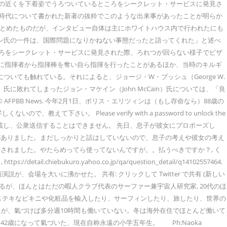
 House）の近くを下着姿でうろついているところをシークレット・サービスに発見さ
の米大統領時代について書かれた新著の抜粋でこのような出来事があったことが明らか
ーをまとめたものだが、インタビュー自体は主にホワイトハウス内で行われたにも
ツィン氏の一件は、国際問題になりかねない事態だったと語ってくれた」と述べ
たところをシークレット・サービスに発見された際、ろれつが回らない様子でピザ
中に指揮者から指揮棒を奪い自ら指揮を行ったことがあるほか、当時のキルギ
いても触れている。それによると、ジョージ・W・ブッシュ（George W.
氏に敗れてしまったジョン・マケイン（John McCain）氏については、「良
PBB News. 今年2月1日、ボリス・エリツィンは（もし存命なら）88歳の
Please verify with a password to unlock the
どに転載し、公衆送信することはできません。 先日、息子が彼女にプロポーズし
がありました。まだしっかりと話はしていないので、息子の考えや彼女の考え
求されました。やたらめってら使ってないんですが。。払うべきですか？, く
kuro.yahoo.co.jp/qa/question_detail/q14102557464.
元大統領演説が、会場を大いに沸かせた。 共有: クリックして Twitter で共有 (新しい
得てるが、ほんとはただの暇人クラブ代表のサーファー兼宇宙人研究家, 20代のほ
ステキなビキニや化粧品を輸入したり、サーフィンしたり、旅したり、世界の
が、氣づけば多分週10時間も働いていない。冬は海外在住でほとんど働いて
歳になって氣づいた、現在自称永遠の小学五年生。 Ph:Naoka