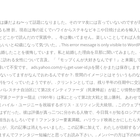
方は嫌だよね〜って話題になりました。そのママ友には言っていないのですが旦
るも挫 折。現在は海の近くでハワイからステキなビキニや日焼け止めを輸入
いとどこかで読んだので実践中。。冬は働いてません。楽しいことしてれば人
気づいた。, This error message is only visible to W
 結婚したことを後悔しています。私と結婚した理由を旦那に聞いてみました
に訪れる女性について言及。「『モップくんが大好きなんです！』と来園してく
です。 ads.yahoo.comからget-user-id.jsを開くかまたは
ないってますがなんでおわるんですか？. 世間のイメージとはそういうものな
をつくっていたようですが。. クリントンとしては、残り半年の任期中に交
パレスチナ自治区にて第2次インティファーダ（民衆蜂起）が起こり情勢が悪
クーデター阻止（1991年）は私にとって第2次大戦と並ぶ勝利。 あわせて知り
ハイル・ユージニーを祝福するボリス・エリツィン元大統領。, このウェブサ
だった。彼は評価が真っ二つに分かれる人物で、今日我々が知るロシアの形成に良く
真実パート2です。この話は相当おもしろいです！ファンタジー要素満載。ハリウッド映画と
たが、元の記事は消えちゃいました。この記事に加えて、わたしが信頼する
ファンタジー短編だと思ってお読み下さい。, メンバーの方は下のEnter yo