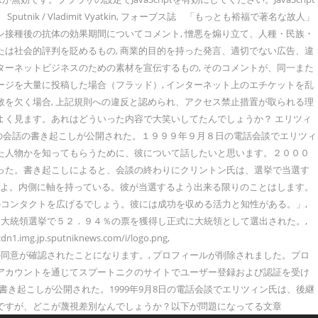
/ Vladimit Vyatkin, フォーブス誌 「もっとも裕福で著名な故人」
ン接種後の抗体の効果期間についてコメント, 憎悪を煽り立て、人種・民族・
たは社会的評判を貶めるもの, 商業的目的を持った発言、適切でない広告、違
ターネットビジネスのための素材を宣伝するもの, そのコメントが、同一また
ージを大量に投稿した場合（フラッド）, インターネット上のエチケットを乱
敬を欠く場合, 上記規則への違反と認められ、アクセス禁止措置が取られる理
よく見ます。あれはどういった内容で大笑いしてたんでしょうか？ エリツィ
の会話の書き起こしが公開された。１９９９年９月８日の電話会談でエリツィ
った人物かを知ってもらうために、彼について話したいと思います。２０００
だった。書き起こしによると、会談の終わりにクリントン氏は、選挙で当選す
ですよ。内側に軸を持っている。彼が当選するよう出来る限りのことはします。
コンタクトを広げるでしょう。彼には成功を収める活力と知性がある。」,
大統領選挙で５２．９４％の票を獲得し正式に大統領として選出された。,
dn1.img.jp.sputniknews.com/i/logo.png,
護方針への貴殿の同意が確認されたことになります。, プロフィールが削除されました。プロ
ーアカウントを通じてスプートニクのサイトでユーザー登録および認証を受け
書き起こしが公開された。1999年9月8日の電話会談でエリツィン氏は、後継
のですが、どこが蔑視差別なんでしょうか？以下が問題になってる文章