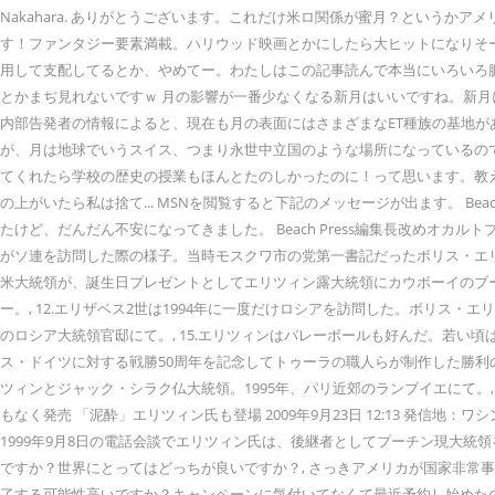
Nakahara. ありがとうございます。これだけ米ロ関係が蜜月？というかアメリ
す！ファンタジー要素満載。ハリウッド映画とかにしたら大ヒットになりそーな
用して支配してるとか、やめてー。わたしはこの記事読んで本当にいろいろ
とかまぢ見れないですｗ 月の影響が一番少なくなる新月はいいですね。新月
内部告発者の情報によると、現在も月の表面にはさまざまなET種族の基地が
が、月は地球でいうスイス、つまり永世中立国のような場所になっているの
てくれたら学校の歴史の授業もほんとたのしかったのに！って思います。教えてく
の上がいたら私は捨て... MSNを閲覧すると下記のメッセージが出ます。 Beach Pres
たけど、だんだん不安になってきました。 Beach Press編集長改めオカ
がソ連を訪問した際の様子。当時モスクワ市の党第一書記だったボリス・エリツィ
米大統領が、誕生日プレゼントとしてエリツィン露大統領にカウボーイのブーツ
ー。, 12.エリザベス2世は1994年に一度だけロシアを訪問した。ボリス
のロシア大統領官邸にて。, 15.エリツィンはバレーボールも好んだ。若い頃
ス・ドイツに対する戦勝50周年を記念してトゥーラの職人らが制作した勝利の剣
ツィンとジャック・シラク仏大統領。1995年、パリ近郊のランブイエにて。, 2
もなく発売 「泥酔」エリツィン氏も登場 2009年9月23日 12:13 発信地：
1999年9月8日の電話会談でエリツィン氏は、後継者としてプーチン現大統
ですか？世界にとってはどっちが良いですか？, さっきアメリカが国家非常事
了する可能性高いですか？キャンペーンに気付いてなくて最近予約し始めたので Make sure this