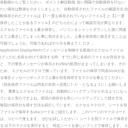
単動画からご覧ください。 ポイント解説動画. 短い間隔で自動保存を行ない
たい場合は数値を小さくしましょう。 自動保存されたファイルの確認方法 自
動保存されたファイルは【1.一度も保存されていないファイル】と【2.一度
保存したことがあるファイル】のどちらかによって確認方法が異なります。
エクセルファイルを上書き保存し、パソコンをシャットダウンした後に間違
えて上書きしてしまった事に気付きました。上書き保存前に復元することは
可能でしょうか。可能であればやり方を教えてく ださ …
Application.DisplayAlertsでメッセージを制御する新規のエクセルファイル
(ブック)に名前を付けて保存する時、すでに同じ名前のファイルが存在する
と、下の警告メッセージが表示されVBAの処理が止まってしまいます。その
ため、 エクセルのマクロで困っています。ファイルの保存で同名bookがあ
る場合メッセージボックスで上書か別名保存するマクロを教えてください
（別名保存ファイルは同名の名前＋語尾に1･2･・となるように）お願いしま
す。 重要なエクセルファイルは、自動的にバックアップがとれるようになっ
ていると安心ですよね。前回の保存分を常にバックアップとして残す方法、
毎回の保存分を残す方法を紹介しています。 エクセルマクロで、シートを別
ファイルで保存するvbaコードをご紹介します。 このページのマクロコード
は、コピペで使えます。 ぜひお試しください！ シートを別ファイルで保存す
る 以下のマクロを実行すると、特定シートを新しいブックで保存します。 エ