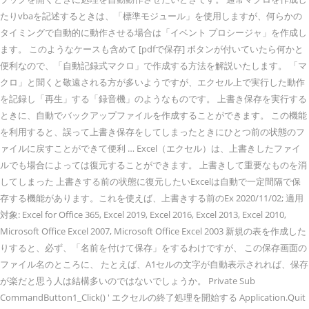
たりvbaを記述するときは、「標準モジュール」を使用しますが、何らかの
タイミングで自動的に動作させる場合は「イベント プロシージャ」を作成し
ます。 このようなケースも含めて [pdfで保存] ボタンが付いていたら何かと
便利なので、「自動記録式マクロ」で作成する方法を解説いたします。 「マ
クロ」と聞くと敬遠される方が多いようですが、エクセル上で実行した動作
を記録し「再生」する「録音機」のようなものです。 上書き保存を実行する
ときに、自動でバックアップファイルを作成することができます。 この機能
を利用すると、誤って上書き保存をしてしまったときにひとつ前の状態のフ
ァイルに戻すことができて便利 … Excel（エクセル）は、上書きしたファイ
ルでも場合によっては復元することができます。 上書きして重要なものを消
してしまった 上書きする前の状態に復元したいExcelは自動で一定間隔で保
存する機能があります。これを使えば、上書きする前のEx 2020/11/02; 適用
対象: Excel for Office 365, Excel 2019, Excel 2016, Excel 2013, Excel 2010,
Microsoft Office Excel 2007, Microsoft Office Excel 2003 新規の表を作成した
りすると、必ず、「名前を付けて保存」をするわけですが、 この保存画面の
ファイル名のところに、 たとえば、A1セルの文字が自動表示されれば、保存
が楽だと思う人は結構多いのではないでしょうか。 Private Sub
CommandButton1_Click() ' エクセルの終了処理を開始する Application.Quit