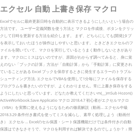
エクセル 自動 上書き保存 マクロ
Excelでセルに最終更新日時を自動的に表示できるようにしたいという場合の
方法です。 ユーザー定義関数を使う方法と マクロを作成後、ボタンをクリッ
クして日時を更新する方法を紹介します。 まず、どちらにしても[開発]タブ
を表示しておいたほうが操作はしやすいと思います。 ときどきエクセルのフ
ァイルを開いていて、マクロを実行しているとうまく動作しないときがあり
ます。マクロにミスはないのですが、原因がわからず調べてみると、身に覚
えのない「ブックの計算」方法が「自動計算」から「手動計算」に変更され
ていることがある Excel ブックを保存するときに発生するエラーのトラブル
シューティング方法. エクセルでVBAを使用して1分毎にファイルを保存する
プログラムを書きたいのですが、よくわかりません。常に上書き保存をする
ようにしたいと思っています。どなたか教えてくださいm(__)mSub Hozon()
ActiveWorkbook.Save Applicatio マクロ 2018.4.7 初心者がエクセルマクロ
（VBA）を実際に使えるようになるための徹底解説（動画… エクセル中級
2018.3.29 条件付き書式を使ってミスを減らし、素早く処理しよう（動画付
き） エクセル … Excelのセル保護・シート保護機能だけでは条件付きの自動
保護はできなさそうで、マクロを利用すれば解決できるのでしょうか？ ↓ 簡