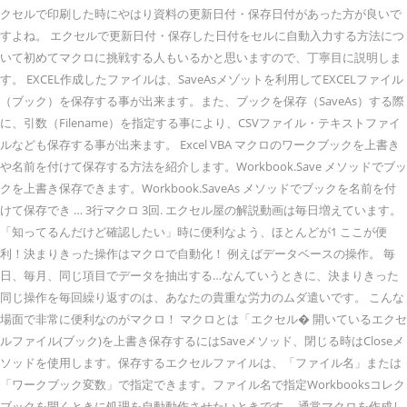
クセルで印刷した時にやはり資料の更新日付・保存日付があった方が良いで
すよね。 エクセルで更新日付・保存した日付をセルに自動入力する方法につ
いて初めてマクロに挑戦する人もいるかと思いますので、丁寧目に説明しま
す。 EXCEL作成したファイルは、SaveAsメゾットを利用してEXCELファイル
（ブック）を保存する事が出来ます。また、ブックを保存（SaveAs）する際
に、引数（Filename）を指定する事により、CSVファイル・テキストファイ
ルなども保存する事が出来ます。 Excel VBA マクロのワークブックを上書き
や名前を付けて保存する方法を紹介します。Workbook.Save メソッドでブッ
クを上書き保存できます。Workbook.SaveAs メソッドでブックを名前を付
けて保存でき … 3行マクロ 3回. エクセル屋の解説動画は毎日増えています。
「知ってるんだけど確認したい」時に便利なよう、ほとんどが1 ここが便
利！決まりきった操作はマクロで自動化！ 例えばデータベースの操作。 毎
日、毎月、同じ項目でデータを抽出する…なんていうときに、決まりきった
同じ操作を毎回繰り返すのは、あなたの貴重な労力のムダ遣いです。 こんな
場面で非常に便利なのがマクロ！ マクロとは「エクセル� 開いているエクセ
ルファイル(ブック)を上書き保存するにはSaveメソッド、閉じる時はCloseメ
ソッドを使用します。保存するエクセルファイルは、「ファイル名」または
「ワークブック変数」で指定できます。ファイル名で指定Workbooksコレク
ブックを開くときに処理を自動動作させたいときです。 通常マクロを作成し