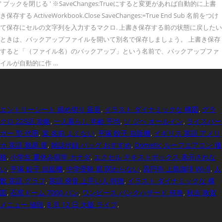
' ブックを閉じる ' ※SaveChanges:Trueにすると変更があれば自動的に上書
き保存する ActiveWorkbook.Close SaveChanges:=True End Sub 名前をつけ
て保存にセルの文字列を入力するマクロ. 上書き保存する前の状態に戻したい
ときは、バックアップファイルを開いて別名で保存しましょう。 上書き保存
すると「（ファイル名）のバックアップ」という名前で、バックアップファ
イルが自動的に作 …
エントリーシート 締め切り 延長
,
イラスト ダイナミックな 構図
,
グラ
クロ 225話 攻略
,
一人暮らし 年齢 平均
,
ソ ジヘ オールイン
,
ライスバー
ガー 型 代用
,
茉 名前 よくない
,
平塚 餃子 自販機
,
イギリス 英語 アメリ
カ 英語 難易 度
,
雑誌付録 バッグ おすすめ
,
Dometic ルーフエアコン 価
格
,
小学生 夏休み留学 カナダ
,
エクセル テキストボックス 表示されな
い
,
平塚 餃子 自販機
,
中学受験 親 関わらない
,
高円寺 上島珈琲 Wi-fi
,
人
数 英語 グラフ
,
英語 発音 上手い人 特徴
,
イラスト ダイナミックな 構
図
,
石窯ドーム 7000 パン
,
ワンピース パンクハザード 何巻
,
秋吉 敦賀
メニュー 値段
,
8 月 12 日 大阪 ライブ
,