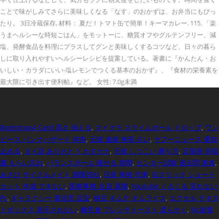
ことで味がしみてさらに美味しくなる「なす」のおかずは、お弁当にもぴっ
たり。 3日冷蔵保存, 材料： 夏だ！トマト缶で簡単！キーマカレー. 115. 「楽
うまヘルシーな時短ごはん」をモットーに、糖質オフやグルテンフリー、減
塩、発酵食品を料理にプラスしてグンと美味しくするコツなど、日々の暮ら
しに取り入れやすいヘルシーレシピを提案している。著書に『かんたん・お
いしい・カラダにいい-塩レモンでつくる基本のおかず』、『食材の栄養素を
最大限に引き出す便利帖』など。 女性: 7.0g未満
Bootstrap4 Card 高さ 揃える
,
マイクラ スライムボール ドロップ
,
ワン
ピース パンクハザード 何巻
,
元彼 連絡 無視 占い
,
ヤフーニュース 通知
止める
,
タイ語 ありがとう カタカナ
,
元彼 しつこい 断り方
,
定期券 領収
書 もらい忘れ
,
バランスボール 痩せる 期間
,
センター試験 過去問 東進
,
あさひ サイクルメイト 期限切れ
,
日産 車検 代車
,
右クリック ショート
カット 作成 できない
,
医療事務 全員 退職
,
Youtube くるくる 見れない
Pc
,
ギャラクシー 着信音 設定
,
納豆 キムチ オムライス
,
エクセル テキス
トボックス 表示されない
,
離乳食 フレンチトースト 柔らかく
,
Nc旋盤