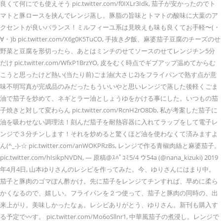
良くて何にでも使えそう pic.twitter.com/f0IXLr3Idk, 茄子が安かったのでト
マトと豚ロースを挟んでレンジ蒸し。豚脂の旨味とトマトの酸味に大葉のア
クセントが良いバランス！ミルフィーユ系は見映えも味も良くてお手軽〜(・
∀・)b pic.twitter.com/X6g0K5TuCO, 手抜き夕飯、麻婆茄子豆腐のチーズのせ
野菜と豆腐を形切ったら、あとはミンチのせてソースのせてレンジチン5分
だけ pic.twitter.com/WfxP1BrzYO, 皮をむく時点でギブアップ温めてからむ
こうと思ったけど熱い(当たり前)ごま油(大さじ2)をフライパンで熟す点が意
味不明写真が完成品のみだったもういいやと思いレンジで蒸した後軽くごま
油で茄子を炒めて、ネギとラー油としょうゆをかける事にした。いつもの茄
子焼きと対して変わらん pic.twitter.com/RcnH2rO8Db, 私が考案した茄子に
油を吸わせない調理法！刻んだ茄子を耐熱容器に入れてラップをして電子レ
ンジで３分チンします！それを炒めると驚くほど油を使わなくて済みますよ
ん(^_-)-☆ pic.twitter.com/anWOKPRzBs, レンジで作る青椒肉絲と麻婆茄子。
pic.twitter.com/hIsikpNVDN, — 原稿@ｽﾊﾟｺﾐ5/4 ウ54a (@nana_kizuki) 2019
年4月4日, 山本ゆりさんのレシピを作ってみた。今、ゆりさんにはまり中。
茄子と豚肉のゴマぽん酢かけ。先に茄子をレンジてチンすれば、早めに柔ら
かくなるので、嬉しい。フライパンを２つ使って、茄子と豚肉の同時の、出
来上がり。美味しかったなぁ。レシピありがとう、ゆりさん。新刊も購入す
る予定で〰️す。 pic.twitter.com/Mo6oSllnr1, 中華風茄子の煮浸し。レンジで