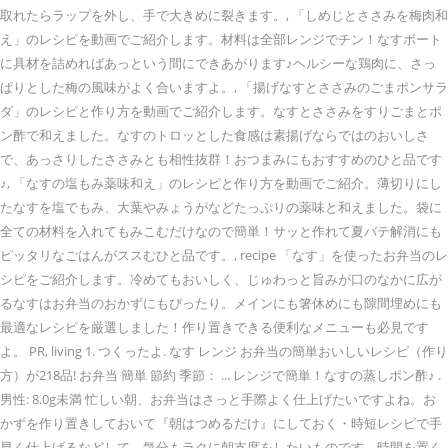
取れたらラップを外し、手で大きめに裂きます。, 「しめじとささみを梅肉和
え」のレシピを動画でご紹介します。材料は全部レンジでチン！なすボート
に具材を詰めればあっという間にできあがります♪ヘルシーな鶏肉に、さっ
ぱりとした梅の風味がよく合いますよ。, 「揚げなすとささみのごまポンサラ
ダ」のレシピと作り方を動画でご紹介します。なすとささみをすりごまとポ
ン酢で和えました。なすのトロッとした食感は素揚げならではのおいしさ
で、あっさりしたささみとも相性抜群！おつまみにもおすすめのひと品です
♪, 「なすの塩もみ薬味和え」のレシピと作り方を動画でご紹介。薄切りにし
たなすを塩でもみ、大葉やみょうがなどたっぷりの薬味と和えました。袋に
全ての材料を入れてもみこむだけなので簡単！サッと作れて夏バテ解消にも
ピッタリなごはんがススむひと品です。, recipe 「なす」を使ったお弁当のレ
シピをご紹介します。冷めてもおいしく、じゅわっと旨みが口のなかに広が
るなすはお弁当のおかずにもぴったり。メインにも箸休めにも隙間埋めにも
最適なレシピを厳選しました！作り置きできる便利なメニューも必見です
よ。 PR, living 1. つくったよ. なす レンジ お弁当の簡単おいしいレシピ（作り
方）が218品! お弁当 簡単 節約 季節： ... レンジで簡単！なすの蒸しポン酢♪ .
男性: 8.0g未満 忙しい朝、お弁当はさっと手際よく仕上げたいですよね。お
かずを作り置きしておいて『朝はつめるだけ』にしておく・時短レシピで手
早く仕上げるなどして、気分もラクに朝支度をしたいものです。時間を置く