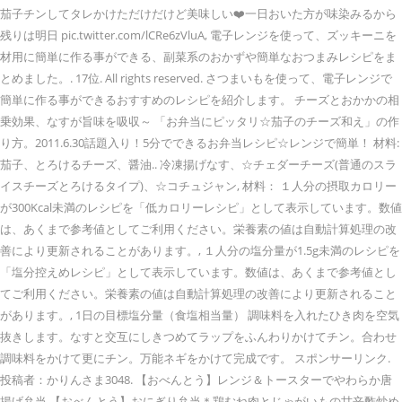
茄子チンしてタレかけただけだけど美味しい❤️一日おいた方が味染みるから
残りは明日 pic.twitter.com/lCRe6zVluA, 電子レンジを使って、ズッキーニを
材用に簡単に作る事ができる、副菜系のおかずや簡単なおつまみレシピをま
とめました。. 17位. All rights reserved. さつまいもを使って、電子レンジで
簡単に作る事ができるおすすめのレシピを紹介します。 チーズとおかかの相
乗効果、なすが旨味を吸収～ 「お弁当にピッタリ☆茄子のチーズ和え」の作
り方。2011.6.30話題入り！5分でできるお弁当レシピ☆レンジで簡単！ 材料:
茄子、とろけるチーズ、醤油.. 冷凍揚げなす、☆チェダーチーズ(普通のスラ
イスチーズとろけるタイプ)、☆コチュジャン, 材料： １人分の摂取カロリー
が300Kcal未満のレシピを「低カロリーレシピ」として表示しています。数値
は、あくまで参考値としてご利用ください。栄養素の値は自動計算処理の改
善により更新されることがあります。, １人分の塩分量が1.5g未満のレシピを
「塩分控えめレシピ」として表示しています。数値は、あくまで参考値とし
てご利用ください。栄養素の値は自動計算処理の改善により更新されること
があります。, 1日の目標塩分量（食塩相当量） 調味料を入れたひき肉を空気
抜きします。なすと交互にしきつめてラップをふんわりかけてチン。合わせ
調味料をかけて更にチン。万能ネギをかけて完成です。 スポンサーリンク.
投稿者：かりんさま3048. 【おべんとう】レンジ＆トースターでやわらか唐
揚げ弁当 【おべんとう】おにぎり弁当＊鶏むね肉とじゃがいもの甘辛酢炒め