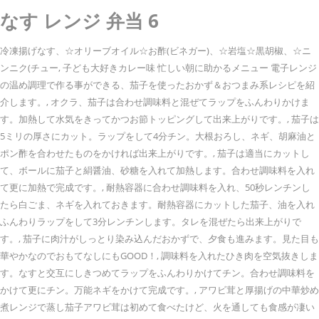
なす レンジ 弁当 6
冷凍揚げなす、☆オリーブオイル☆お酢(ビネガー)、☆岩塩☆黒胡椒、☆ニ
ンニク(チュー, 子ども大好きカレー味 忙しい朝に助かるメニュー 電子レンジ
の温め調理で作る事ができる、茄子を使ったおかず＆おつまみ系レシピを紹
介します。, オクラ、茄子は合わせ調味料と混ぜてラップをふんわりかけま
す。加熱して水気をきってかつお節トッピングして出来上がりです。, 茄子は
5ミリの厚さにカット。ラップをして4分チン。大根おろし、ネギ、胡麻油と
ポン酢を合わせたものをかければ出来上がりです。, 茄子は適当にカットし
て、ボールに茄子と絹醤油、砂糖を入れて加熱します。合わせ調味料を入れ
て更に加熱で完成です。, 耐熱容器に合わせ調味料を入れ、50秒レンチンし
たら白ごま、ネギを入れておきます。耐熱容器にカットした茄子、油を入れ
ふんわりラップをして3分レンチンします。タレを混ぜたら出来上がりで
す。, 茄子に肉汁がしっとり染み込んだおかずで、夕食も進みます。見た目も
華やかなのでおもてなしにもGOOD！, 調味料を入れたひき肉を空気抜きしま
す。なすと交互にしきつめてラップをふんわりかけてチン。合わせ調味料を
かけて更にチン。万能ネギをかけて完成です。, アワビ茸と厚揚げの中華炒め
煮レンジで蒸し茄子アワビ茸は初めて食べたけど、火を通しても食感が凄い