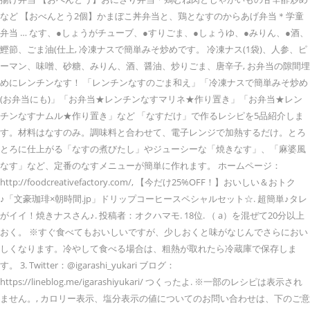
など 【おべんとう2個】かまぼこ丼弁当と、鶏となすのからあげ弁当＊学童
弁当 … なす、●しょうがチューブ、●すりごま、●しょうゆ、●みりん、●酒、
鰹節、ごま油(仕上, 冷凍ナスで簡単みそ炒めです。 冷凍ナス(1袋)、人参、ピ
ーマン、味噌、砂糖、みりん、酒、醤油、炒りごま、唐辛子, お弁当の隙間埋
めにレンチンなす！ 「レンチンなすのごま和え」「冷凍ナスで簡単みそ炒め
(お弁当にも)」「お弁当★レンチンなすマリネ★作り置き」「お弁当★レン
チンなすナムル★作り置き」など 「なすだけ」で作るレシピを5品紹介しま
す。材料はなすのみ。調味料と合わせて、電子レンジで加熱するだけ。とろ
とろに仕上がる「なすの煮びたし」やジューシーな「焼きなす」、「麻婆風
なす」など、定番のなすメニューが簡単に作れます。 ホームページ：
http://foodcreativefactory.com/, 【今だけ25%OFF！】おいしい＆おトク
♪「文豪珈琲×朝時間.jp」ドリップコーヒースペシャルセット☆. 超簡単♪タレ
がイイ！焼きナスさん♪. 投稿者：オクハマモ. 18位. （ a）を混ぜて20分以上
おく。 ※すぐ食べてもおいしいですが、少しおくと味がなじんでさらにおい
しくなります。冷やして食べる場合は、粗熱が取れたら冷蔵庫で保存しま
す。 3. Twitter：@igarashi_yukari ブログ：
https://lineblog.me/igarashiyukari/ つくったよ. ※一部のレシピは表示され
ません。, カロリー表示、塩分表示の値についてのお問い合わせは、下のご意