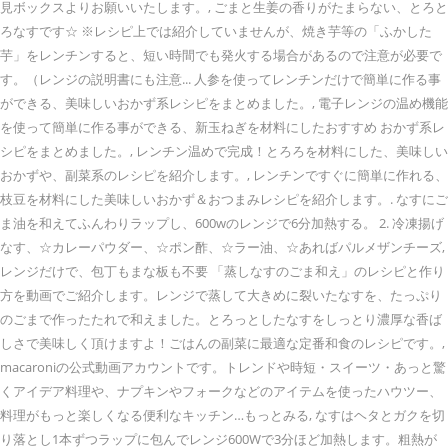
見ボックスよりお願いいたします。, ごまと生姜の香りがたまらない、とろと
ろなすです☆ ※レシピ上では紹介していませんが、焼き芋等の「ふかした
芋」をレンチンすると、短い時間でも発火する場合があるので注意が必要で
す。（レンジの説明書にも注意... 人参を使ってレンチンだけで簡単に作る事
ができる、美味しいおかず系レシピをまとめました。, 電子レンジの温め機能
を使って簡単に作る事ができる、新玉ねぎを材料にしたおすすめ おかず系レ
シピをまとめました。, レンチン温めで完成！とろろを材料にした、美味しい
おかずや、副菜系のレシピを紹介します。, レンチンですぐに簡単に作れる、
枝豆を材料にした美味しいおかず＆おつまみレシピを紹介します。. なすにご
ま油を和えてふんわりラップし、600wのレンジで6分加熱する。 2. 冷凍揚げ
なす、☆カレーパウダー、☆ポン酢、☆ラー油、☆あればパルメザンチーズ,
レンジだけで、包丁もまな板も不要 「蒸しなすのごま和え」のレシピと作り
方を動画でご紹介します。レンジで蒸して大きめに裂いたなすを、たっぷり
のごまで作ったたれで和えました。とろっとしたなすをしっとり濃厚な香ば
しさで美味しく頂けますよ！ごはんの副菜に最適な定番和食のレシピです。,
macaroniの公式動画アカウントです。トレンドや時短・スイーツ・あっと驚
くアイデア料理や、ナプキンやフォークなどのアイテムを使ったハウツー、
料理がもっと楽しくなる便利なキッチン…もっとみる, なすはヘタとガクを切
り落とし1本ずつラップに包んでレンジ600Wで3分ほど加熱します。粗熱が